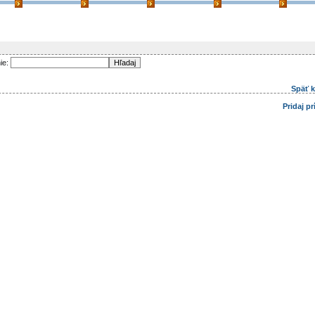
ie:
Späť 
Pridaj p