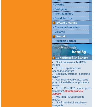
- Kino
- Divadlo
- Podujatia
- Prehľad filmov
- Divadelné hry
Bývam v Martine
- Cestovné kancelárie
- Lekárne
Kontakt
- Redakcia portálu
10 Najčítanejších článkov
Nová dominanta: MARTIN
PLAZA
TULIP - spoločensko-
obchodné centrum
Bezplatný internet - poznáme
detaily
Komunálne voľby: poznáme
prvých kandidátov na primátora
mesta
TULIP CENTER - máme prvé
fotografie!
Aktualizované 5.
októbra
MARTIN PLAZA mieri do
mesta
Nové martinské autobusy -
fotografie