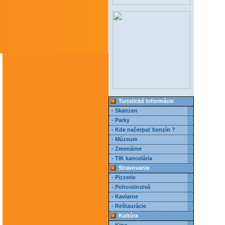
Turistické informácie
- Skanzen
- Parky
- Kde načerpať benzín ?
- Múzeum
- Zmenárne
- TIK kancelária
Stravovanie
- Pizzerie
- Pohostinstvá
- Kaviarne
- Reštaurácie
Kultúra