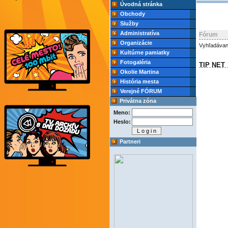
Úvodná stránka
Obchody
Služby
Administratíva
Fórum
Organizácie
Vyhľadávan
Kultúrne pamiatky
Fotogaléria
TIP NET
Okolie Martina
História mesta
Verejné FÓRUM
Privátna zóna
Meno:
Heslo:
Partneri