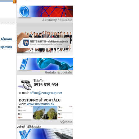
Aktuality / Eaukcie
k témam
ríspevok
Redakcia portálu
Telefón:
0915 839 934
e-mail:
office@zetagroup.net
DOSTUPNOSŤ PORTÁLU
web:
www.mojmartin.sk
Výrocia
zdroj: Wikipedia