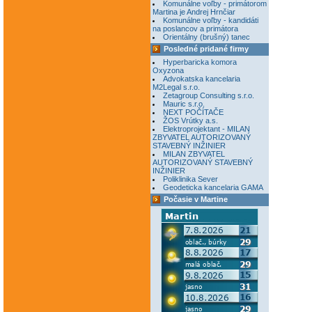
Komunálne voľby - primátorom
Martina je Andrej Hrnčiar
Komunálne voľby - kandidáti
na poslancov a primátora
Orientálny (brušný) tanec
Posledné pridané firmy
Hyperbaricka komora
Oxyzona
Advokatska kancelaria
M2Legal s.r.o.
Zetagroup Consulting s.r.o.
Mauric s.r.o.
NEXT POČÍTAČE
ŽOS Vrútky a.s.
Elektroprojektant - MILAN
ZBYVATEL AUTORIZOVANÝ
STAVEBNÝ INŽINIER
MILAN ZBYVATEL
AUTORIZOVANÝ STAVEBNÝ
INŽINIER
Poliklinika Sever
Geodeticka kancelaria GAMA
Počasie v Martine