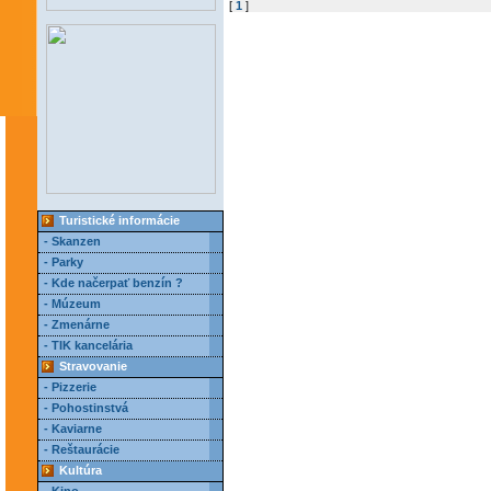
[
1
]
Turistické informácie
- Skanzen
- Parky
- Kde načerpať benzín ?
- Múzeum
- Zmenárne
- TIK kancelária
Stravovanie
- Pizzerie
- Pohostinstvá
- Kaviarne
- Reštaurácie
Kultúra