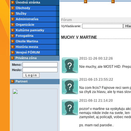
Úvodná stránka
Obchody
Služby
Administratíva
Fórum
Organizácie
Vyhľadávanie:
Kultúrne pamiatky
Fotogaléria
MUCHY V MARTINE
Okolie Martina
História mesta
Verejné FÓRUM
Privátna zóna
2011-11-26 00:12:26
Meno:
Nie muchy, ale MOST HID. Prep
Heslo:
2011-08-15 23:55:22
Partneri
Na com frcis? Fajnove reci sem 
sa chyti za hlavu, ale ty mas sl
2011-08-11 21:14:20
pozor! v martine sa vyskytuju ak
nemaju nikde inde na svete, len 
zamysliet, aj policajti, vobec n
ps. mam rad parodie..