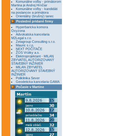
Komunálne voľby - primátorom
Martina je Andrej Hrnčiar
Komunálne voľby - kandidáti
na poslancov a primátora
Orientálny (brušný) tanec
Posledné pridané firmy
Hyperbaricka komora
Oxyzona
Advokatska kancelaria
M2Legal s.r.o.
Zetagroup Consulting s.r.o.
Mauric s.r.o.
NEXT POČÍTAČE
ŽOS Vrútky a.s.
Elektroprojektant - MILAN
ZBYVATEL AUTORIZOVANÝ
STAVEBNÝ INŽINIER
MILAN ZBYVATEL
AUTORIZOVANÝ STAVEBNÝ
INŽINIER
Poliklinika Sever
Geodeticka kancelaria GAMA
Počasie v Martine