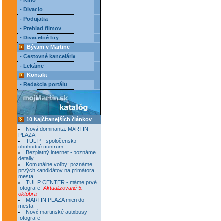
- Kino
- Divadlo
- Podujatia
- Prehľad filmov
- Divadelné hry
Bývam v Martine
- Cestovné kancelárie
- Lekárne
Kontakt
- Redakcia portálu
10 Najčítanejších článkov
Nová dominanta: MARTIN
PLAZA
TULIP - spoločensko-
obchodné centrum
Bezplatný internet - poznáme
detaily
Komunálne voľby: poznáme
prvých kandidátov na primátora
mesta
TULIP CENTER - máme prvé
fotografie!
Aktualizované 5.
októbra
MARTIN PLAZA mieri do
mesta
Nové martinské autobusy -
fotografie