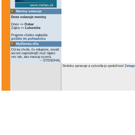
Meniny oslavuje
Dnes oslavuje meniny
Dnes >>
Oskar
Zajtra >>
Ľubomíra
Prajeme všetko najlepšie.
pošlite im pohladnicu
Myšlienka dňa
Od tej chvíle, čo milujeme, nevidí
ani ten najmúdrejší muž nijakú
vec tak, ako naozaj vyzerá.
-- STENDHAL
Stránku spravuje a vytvorila ju spoločnosť
Zetagr