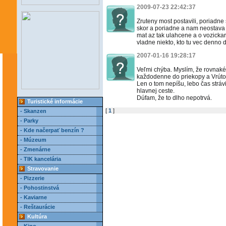
2009-07-23 22:42:37
Zruteny most postavili, poriadne
skor a poriadne a nam neostava 
mat az tak ulahcene a o vozicka
vladne niekto, kto tu vec denno
2007-01-16 19:28:17
Veľmi chýba. Myslím, že rovnaké
každodenne do priekopy a Vrút
Len o tom nepíšu, lebo čas str
hlavnej ceste.
Dúfam, že to dlho nepotrvá.
Turistické informácie
[
1
]
- Skanzen
- Parky
- Kde načerpať benzín ?
- Múzeum
- Zmenárne
- TIK kancelária
Stravovanie
- Pizzerie
- Pohostinstvá
- Kaviarne
- Reštaurácie
Kultúra