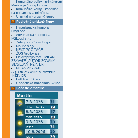
Komunálne voľby - primátorom
Martina je Andrej Hrnčiar
Komunálne voľby - kandidáti
na poslancov a primátora
Orientálny (brušný) tanec
Posledné pridané firmy
Hyperbaricka komora
Oxyzona
Advokatska kancelaria
M2Legal s.r.o.
Zetagroup Consulting s.r.o.
Mauric s.r.o.
NEXT POČÍTAČE
ŽOS Vrútky a.s.
Elektroprojektant - MILAN
ZBYVATEL AUTORIZOVANÝ
STAVEBNÝ INŽINIER
MILAN ZBYVATEL
AUTORIZOVANÝ STAVEBNÝ
INŽINIER
Poliklinika Sever
Geodeticka kancelaria GAMA
Počasie v Martine