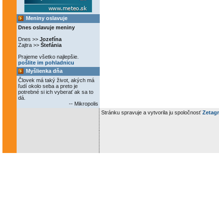
Meniny oslavuje
Dnes oslavuje meniny
Dnes >>
Jozefína
Zajtra >>
Štefánia
Prajeme všetko najlepšie.
pošlite im pohladnicu
Myšlienka dňa
Človek má taký život, akých má
ľudí okolo seba a preto je
potrebné si ich vyberať ak sa to
dá.
-- Mikropolis
Stránku spravuje a vytvorila ju spoločnosť
Zetagr