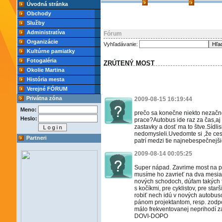
Úvodná stránka
Obchody
Služby
Administratíva
Fórum
Organizácie
Vyhľadávanie:
Kultúrne pamiatky
Fotogaléria
ZRÚTENÝ MOST
Okolie Martina
História mesta
Verejné FÓRUM
Privátna zóna
2009-08-15 16:19:44
Meno:
prečo sa konečne niekto nezačne
Heslo:
prace?Autobus ide raz za čas,aj
zastavky a dosť ma to štve.Sídlis
nedomysleli.Uvedomte si ,že ces
Partneri
patrí medzi tie najnebespečnejši
2009-08-14 00:05:25
Super nápad. Zavrime most na pr
musíme ho zavrieť na dva mesia
nových schodoch, dúfam takých f
s kočíkmi, pre cyklistov, pre star
robiť nech idú v nových autobus
pánom projektantom, resp. zodpo
málo frekventovanej neprihodí z
DOVI-DOPO