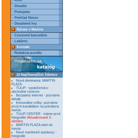
- Kino
- Divadlo
- Podujatia
- Prehľad filmov
- Divadelné hry
Bývam v Martine
- Cestovné kancelárie
- Lekárne
Kontakt
- Redakcia portálu
10 Najčítanejších článkov
Nová dominanta: MARTIN
PLAZA
TULIP - spoločensko-
obchodné centrum
Bezplatný internet - poznáme
detaily
Komunálne voľby: poznáme
prvých kandidátov na primátora
mesta
TULIP CENTER - máme prvé
fotografie!
Aktualizované 5.
októbra
MARTIN PLAZA mieri do
mesta
Nové martinské autobusy -
fotografie