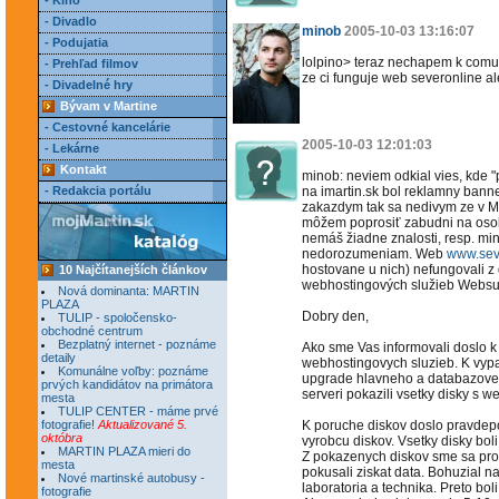
- Kino
- Divadlo
minob
2005-10-03 13:16:07
- Podujatia
lolpino> teraz nechapem k comu
- Prehľad filmov
ze ci funguje web severonline al
- Divadelné hry
Bývam v Martine
- Cestovné kancelárie
2005-10-03 12:01:03
- Lekárne
Kontakt
minob: neviem odkial vies, kde "
- Redakcia portálu
na imartin.sk bol reklamny banne
zakazdym tak sa nedivym ze v Ma
môžem poprosiť zabudni na osob
nemáš žiadne znalosti, resp. m
nedorozumeniam. Web
www.sev
hostovane u nich) nefungovali z
10 Najčítanejších článkov
webhostingových služieb Websuppo
Nová dominanta: MARTIN
PLAZA
Dobry den,
TULIP - spoločensko-
obchodné centrum
Bezplatný internet - poznáme
Ako sme Vas informovali doslo 
detaily
webhostingovych sluzieb. K vy
Komunálne voľby: poznáme
upgrade hlavneho a databazove
prvých kandidátov na primátora
serveri pokazili vsetky disky s 
mesta
TULIP CENTER - máme prvé
fotografie!
Aktualizované 5.
K poruche diskov doslo pravdep
októbra
vyrobcu diskov. Vsetky disky boli
MARTIN PLAZA mieri do
Z pokazenych diskov sme sa pros
mesta
pokusali ziskat data. Bohuzial n
Nové martinské autobusy -
laboratoria a technika. Preto bol
fotografie