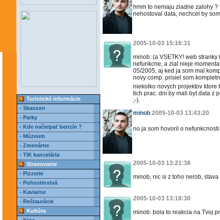
hmm to nemaju ziadne zalohy ? to
nehostoval data, nechcel by som 
2005-10-03 15:16:31
minob: (a VSETKY! web stranky k
nefunkcne, a zial nieje momenta
05/2005, aj ked ja som mal komp
novy comp. prisiel som kompletn
niekolko novych projektov ktore 
tich prac. dni by mali byt data
Turistické informácie
;-).
- Skanzen
minob
2005-10-03 13:43:20
- Parky
- Kde načerpať benzín ?
no ja som hovoril o nefunkcnosti
- Múzeum
- Zmenárne
- TIK kancelária
2005-10-03 13:21:38
Stravovanie
- Pizzerie
minob, nic si z toho nerob, stava
- Pohostinstvá
- Kaviarne
2005-10-03 13:18:30
- Reštaurácie
Kultúra
minob: bola to reakcia na Tvoj p