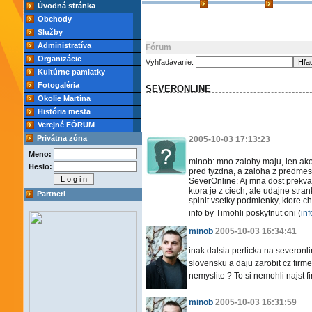
Úvodná stránka
Obchody
Služby
Administratíva
Fórum
Organizácie
Vyhľadávanie:
Kultúrne pamiatky
Fotogaléria
SEVERONLINE
Okolie Martina
História mesta
Verejné FÓRUM
Privátna zóna
2005-10-03 17:13:23
Meno:
minob: mno zalohy maju, len akos
Heslo:
pred tyzdna, a zaloha z predmesi
SeverOnline: Aj mna dost prekvap
ktora je z ciech, ale udajne stra
Partneri
splnit vsetky podmienky, ktore ch
info by Timohli poskytnut oni (
in
minob
2005-10-03 16:34:41
inak dalsia perlicka na severonl
slovensku a daju zarobit cz fir
nemyslite ? To si nemohli najst
minob
2005-10-03 16:31:59