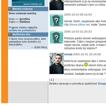
mikropolisom a ja sa nezamysla
nemusim suhlasit s tym co robia
Meniny oslavuje
Dnes oslavuje meniny
2005-10-03 09:16:04
Dnes >>
Jozefína
minob: hmm, zaujimave ako hod
Zajtra >>
Štefánia
http://nova.zilina.net
, mate "zave
Prajeme všetko najlepšie.
pošlite im pohladnicu
2005-10-03 02:26:03
Myšlienka dňa
Pretoze padol server websupport
V láske sme nespravodlivý, lebo
internete. Citim v tvojom prispevk
pokladáme toho druhého za
dokonalého.
nejde server, nejde web. A mam 
-- JEAN PAUL
zdrojove kody by lolpino?
minob
2005-10-01 20:34:08
hmm to je zaujimave ako z niec
politicka strana
okrem toho pr
ktory momentalne nefunguje. A 
vyrabal, hadajte preco je to tak 
[
1
]
Stránku spravuje a vytvorila ju spoločnosť
Zetagr