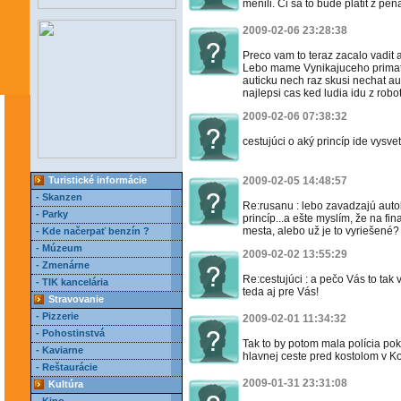
menili. Ci sa to bude platit z pen
2009-02-06 23:28:38
Preco vam to teraz zacalo vadit 
Lebo mame Vynikajuceho primato
auticku nech raz skusi nechat au
najlepsi cas ked ludia idu z robot
2009-02-06 07:38:32
cestujúci o aký princíp ide vysvetl
Turistické informácie
2009-02-05 14:48:57
- Skanzen
Re:rusanu : lebo zavadzajú auto
- Parky
princíp...a ešte myslím, že na f
mesta, alebo už je to vyriešené?
- Kde načerpať benzín ?
- Múzeum
2009-02-02 13:55:29
- Zmenárne
Re:cestujúci : a pečo Vás to tak 
- TIK kancelária
teda aj pre Vás!
Stravovanie
- Pizzerie
2009-02-01 11:34:32
- Pohostinstvá
Tak to by potom mala polícia pok
- Kaviarne
hlavnej ceste pred kostolom v Ko
- Reštaurácie
2009-01-31 23:31:08
Kultúra