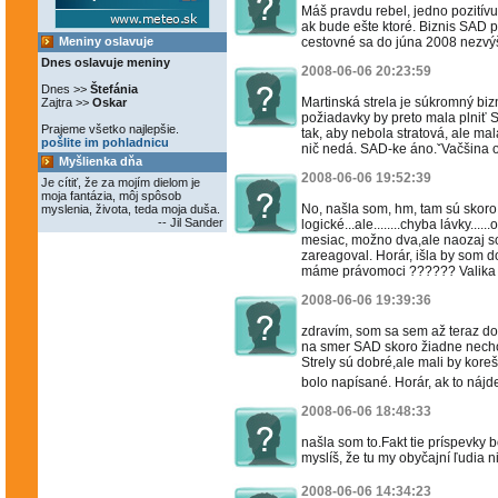
Máš pravdu rebel, jedno pozitívu
ak bude ešte ktoré. Biznis SAD 
Meniny oslavuje
cestovné sa do júna 2008 nezvýš
Dnes oslavuje meniny
2008-06-06 20:23:59
Dnes >>
Štefánia
Martinská strela je súkromný bi
Zajtra >>
Oskar
požiadavky by preto mala plniť SA
Prajeme všetko najlepšie.
tak, aby nebola stratová, ale mal
pošlite im pohladnicu
nič nedá. SAD-ke áno.ˇVačšina 
Myšlienka dňa
2008-06-06 19:52:39
Je cítiť, že za mojím dielom je
moja fantázia, môj spôsob
No, našla som, hm, tam sú skoro
myslenia, života, teda moja duša.
-- Jil Sander
logické...ale........chyba lávky..
mesiac, možno dva,ale naozaj so
zareagoval. Horár, išla by som 
máme právomoci ?????? Valika má do
2008-06-06 19:39:36
zdravím, som sa sem až teraz dos
na smer SAD skoro žiadne necho
Strely sú dobré,ale mali by kor
bolo napísané. Horár, ak to náj
2008-06-06 18:48:33
našla som to.Fakt tie príspevky b
myslíš, že tu my obyčajní ľudia 
2008-06-06 14:34:23