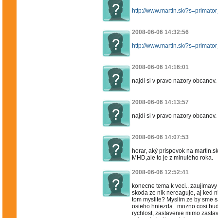
http://www.martin.sk/?s=prima
2008-06-06 14:32:56
http://www.martin.sk/?s=prima
2008-06-06 14:16:01
najdi si v pravo nazory obcanov. 
2008-06-06 14:13:57
najdi si v pravo nazory obcanov. 
2008-06-06 14:07:53
horar, aký príspevok na martin.
MHD,ale to je z minulého roka.
2008-06-06 12:52:41
konecne tema k veci.. zaujimavy 
skoda ze nik nereaguje, aj ked n
tom myslite? Myslim ze by sme sa
osieho hniezda.. mozno cosi bude.
rychlost, zastavenie mimo zastav