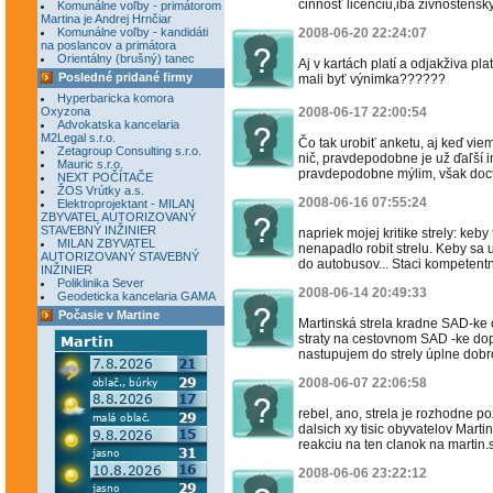
činnosť licenciu,iba živnostenský 
Komunálne voľby - primátorom
Martina je Andrej Hrnčiar
Komunálne voľby - kandidáti
2008-06-20 22:24:07
na poslancov a primátora
Orientálny (brušný) tanec
Aj v kartách platí a odjakživa pl
Posledné pridané firmy
mali byť výnimka??????
Hyperbaricka komora
Oxyzona
2008-06-17 22:00:54
Advokatska kancelaria
M2Legal s.r.o.
Čo tak urobiť anketu, aj keď vie
Zetagroup Consulting s.r.o.
nič, pravdepodobne je už ďaľší i
Mauric s.r.o.
pravdepodobne mýlim, však docto
NEXT POČÍTAČE
ŽOS Vrútky a.s.
2008-06-16 07:55:24
Elektroprojektant - MILAN
ZBYVATEL AUTORIZOVANÝ
STAVEBNÝ INŽINIER
napriek mojej kritike strely: ke
MILAN ZBYVATEL
nenapadlo robit strelu. Keby sa u
AUTORIZOVANÝ STAVEBNÝ
do autobusov... Staci kompetentn
INŽINIER
Poliklinika Sever
2008-06-14 20:49:33
Geodeticka kancelaria GAMA
Počasie v Martine
Martinská strela kradne SAD-ke c
straty na cestovnom SAD -ke dop
nastupujem do strely úplne dobr
2008-06-07 22:06:58
rebel, ano, strela je rozhodne po
dalsich xy tisic obyvatelov Mart
reakciu na ten clanok na martin.sk
2008-06-06 23:22:12