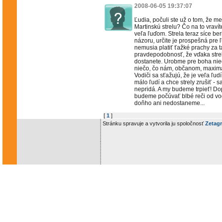
2008-06-05 19:37:07
Ľudia, počuli ste už o tom, že m
Martinskú strelu? Čo na to vrav
veľa ľuďom. Strela teraz síce b
názoru, určite je prospešná pre ľu
nemusia platiť ťažké prachy za t
pravdepodobnosť, že vďaka stre
dostanete. Urobme pre boha nieč
niečo, čo nám, občanom, maxim
Vodiči sa sťažujú, že je veľa ľudí
málo ľudí a chce strely zrušiť -
nepridá. A my budeme trpieť! Dop
budeme počúvať blbé reči od vod
doňho ani nedostaneme...
[
1
]
Stránku spravuje a vytvorila ju spoločnosť
Zetagr