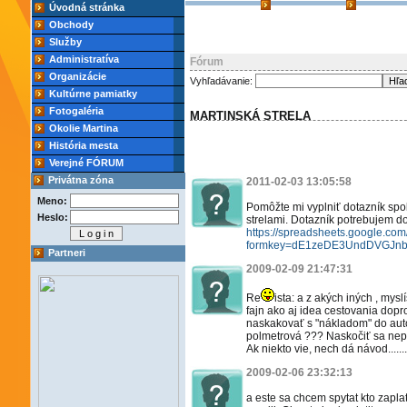
Úvodná stránka
Obchody
Služby
Administratíva
Fórum
Organizácie
Vyhľadávanie:
Kultúrne pamiatky
Fotogaléria
MARTINSKÁ STRELA
Okolie Martina
História mesta
Verejné FÓRUM
Privátna zóna
2011-02-03 13:05:58
Meno:
Pomôžte mi vyplniť dotazník spo
Heslo:
strelami. Dotazník potrebujem d
https://spreadsheets.google.co
formkey=dE1zeDE3UndDVGJ
Partneri
2009-02-09 21:47:31
Re
ista: a z akých iných , mys
fajn ako aj idea cestovania dopr
naskakovať s "nákladom" do aut
polmetrová ??? Naskočiť sa nepo
Ak niekto vie, nech dá návod.......
2009-02-06 23:32:13
a este sa chcem spytat kto zapla