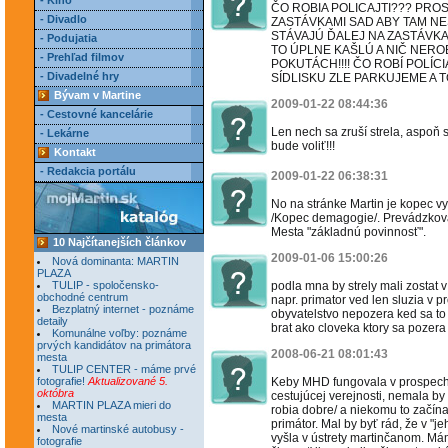
- Kino
ČO ROBIA POLICAJTI??? PROS
- Divadlo
ZASTÁVKAMI SAD ABY TAM N
STÁVAJÚ ĎALEJ NA ZASTÁVKA
- Podujatia
TO ÚPLNE KAŠLÚ A NIČ NEROBI
- Prehľad filmov
POKUTÁCH!!!! ČO ROBÍ POLÍC
- Divadelné hry
SÍDLISKU ZLE PARKUJEME A 
Bývam v Martine
2009-01-22 08:44:36
- Cestovné kancelárie
Len nech sa zruší strela, aspoň
- Lekárne
bude voliť!!!
Kontakt
- Redakcia portálu
2009-01-22 06:38:31
No na stránke Martin je kopec vy
/Kopec demagogie/. Prevádzkovate
Mesta "základnú povinnosť".
10 Najčítanejších článkov
2009-01-06 15:00:26
Nová dominanta: MARTIN
PLAZA
TULIP - spoločensko-
podla mna by strely mali zostat v
obchodné centrum
napr. primator ved len sluzia v p
Bezplatný internet - poznáme
obyvatelstvo nepozera ked sa to 
detaily
brat ako cloveka ktory sa pozera
Komunálne voľby: poznáme
prvých kandidátov na primátora
2008-06-21 08:01:43
mesta
TULIP CENTER - máme prvé
fotografie!
Aktualizované 5.
Keby MHD fungovala v prospech 
októbra
cestujúcej verejnosti, nemala by s
MARTIN PLAZA mieri do
robia dobre/ a niekomu to začína
mesta
primátor. Mal by byť rád, že v "j
Nové martinské autobusy -
vyšla v ústrety martinčanom. Má
fotografie