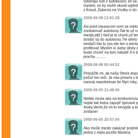
vyberaju ludi z autobusov. ze sa 
myslim, ze by mohli skusit vypln
z Kosut, Zaturcia na Vrutky ci do
2008-06-06 12:01:28
Asi pred mesiacom som sa niekd
zredukovať autobusy.Tak to už 
mesta,atď.).Veď je to choré,už t
dostať sa do autobusu.Tie strely 
nestačí.Ale tu zas ide len o peni
profitovať.Myslím si ,keby strely 
bude chcieť na tom nabaliť.A o t
prachy............
2008-06-06 00:44:52
Prepáčte mi, ak naša Strela do
počuť len reči. Je nás priveľa v 
naozaj nepotrebuje tie štyri roky, 
2008-06-05 21:48:40
Niekto nevie ako na konkurenciu 
nejde tak treba zapojiť špinavé 
4roky.Verím,že im to nevyjde a 
zostane!
2008-06-05 20:57:04
Ako može mesto zakázať podnikan
jedna z mála pozitív Martina.