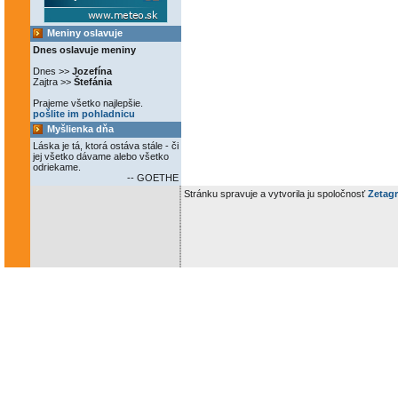
Meniny oslavuje
Dnes oslavuje meniny
Dnes >>
Jozefína
Zajtra >>
Štefánia
Prajeme všetko najlepšie.
pošlite im pohladnicu
Myšlienka dňa
Láska je tá, ktorá ostáva stále - či
jej všetko dávame alebo všetko
odriekame.
-- GOETHE
Stránku spravuje a vytvorila ju spoločnosť
Zetagr