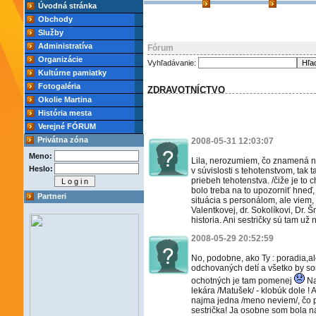
Úvodná stránka
Obchody
Služby
Administratíva
Fórum
Organizácie
Vyhľadávanie:
Kultúrne pamiatky
Fotogaléria
ZDRAVOTNÍCTVO
Okolie Martina
História mesta
Verejné FÓRUM
Privátna zóna
2008-05-31 12:03:07
Meno:
Lila, nerozumiem, čo znamená n
Heslo:
v súvislosti s tehotenstvom, tak 
priebeh tehotenstva. /čiže je to c
bolo treba na to upozorniť hneď,
Partneri
situácia s personálom, ale viem, ž
Valentkovej, dr. Sokolíkovi, Dr. 
historia. Ani sestričky sú tam už n
2008-05-29 20:52:59
No, podobne, ako Ty : poradia,a
odchovaných detí a všetko by so
ochotných je tam pomenej
Na 
lekára /Matušek/ - klobúk dole ! A
najma jedna /meno neviem/, čo 
sestrička! Ja osobne som bola na