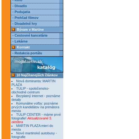
- Kino
- Divadlo
- Podujatia
- Prehľad filmov
- Divadelné hry
Bývam v Martine
- Cestovné kancelárie
- Lekárne
Kontakt
- Redakcia portálu
10 Najčítanejších článkov
Nová dominanta: MARTIN
PLAZA
TULIP - spoločensko-
obchodné centrum
Bezplatný internet - poznáme
detaily
Komunálne voľby: poznáme
prvých kandidátov na primátora
mesta
TULIP CENTER - máme prvé
fotografie!
Aktualizované 5.
októbra
MARTIN PLAZA mieri do
mesta
Nové martinské autobusy -
fotografie