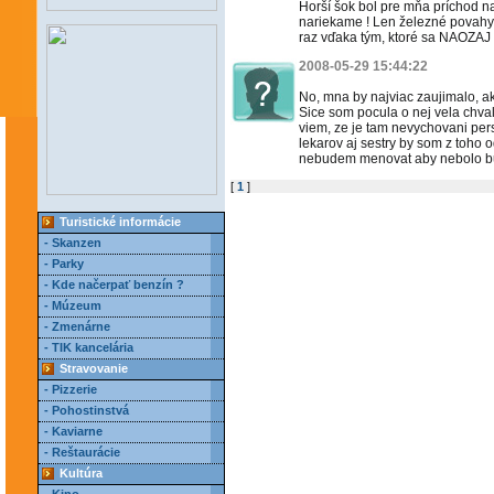
Horší šok bol pre mňa príchod n
nariekame ! Len železné povahy 
raz vďaka tým, ktoré sa NAOZAJ 
2008-05-29 15:44:22
No, mna by najviac zaujimalo, a
Sice som pocula o nej vela chvali
viem, ze je tam nevychovani per
lekarov aj sestry by som z toho 
nebudem menovat aby nebolo b
[
1
]
Turistické informácie
- Skanzen
- Parky
- Kde načerpať benzín ?
- Múzeum
- Zmenárne
- TIK kancelária
Stravovanie
- Pizzerie
- Pohostinstvá
- Kaviarne
- Reštaurácie
Kultúra