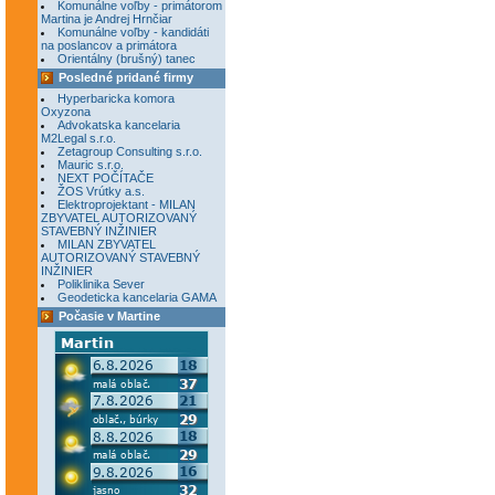
Komunálne voľby - primátorom
Martina je Andrej Hrnčiar
Komunálne voľby - kandidáti
na poslancov a primátora
Orientálny (brušný) tanec
Posledné pridané firmy
Hyperbaricka komora
Oxyzona
Advokatska kancelaria
M2Legal s.r.o.
Zetagroup Consulting s.r.o.
Mauric s.r.o.
NEXT POČÍTAČE
ŽOS Vrútky a.s.
Elektroprojektant - MILAN
ZBYVATEL AUTORIZOVANÝ
STAVEBNÝ INŽINIER
MILAN ZBYVATEL
AUTORIZOVANÝ STAVEBNÝ
INŽINIER
Poliklinika Sever
Geodeticka kancelaria GAMA
Počasie v Martine