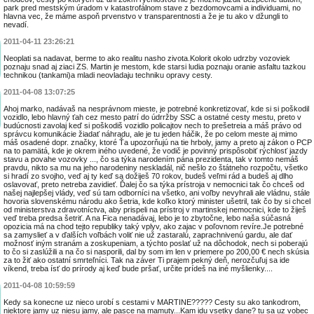
park pred mestským úradom v katastrofálnom stave z bezdomovcami a individuami, no
hlavna vec, že máme aspoň prvenstvo v transparentnosti a že je tu ako v džungli to
nevadí.
2011-04-11 23:26:21
Neoplati sa nadavat, berme to ako realitu nasho zivota.Kolorit okolo udrzby vozoviek
poznaju snad aj ziaci ZS. Martin je mestom, kde starsi ludia poznaju oranie asfaltu tazkou
technikou (tankami)a mladi neovladaju techniku opravy cesty.
2011-04-08 13:07:25
Ahoj marko, nadávaš na nesprávnom mieste, je potrebné konkretizovať, kde si si poškodil
vozidlo, lebo hlavný ťah cez mesto patrí do údrržby SSC a ostatné cesty mestu, preto v
budúcnosti zavolaj keď si poškodiš vozidlo policajtov nech to prešetreia a máš právo od
správcu komunikácie žiadať náhradu, ale je tu jeden háčik, že po celom meste aj mimo
máš osadené dopr. značky, ktoré Ťa upozorňujú na tie hrboly, jamy a preto aj zákon o PCP
na to pamätá, kde je okrem iného uvedené, že vodič je povinný prispôsobiť rýchlosť jazdy
stavu a povahe vozovky ..., čo sa týka narodením pána prezidenta, tak v tomto nemáš
pravdu, nikto sa mu na jeho narodeniny neskladál, nič nešlo zo štátneho rozpočtu, všetko
si hradí zo svojho, veď aj ty keď sa dožiješ 70 rokov, budeš veľmi rád a budeš aj dlho
oslavovať, preto netreba zavidieť. Ďalej čo sa týka prístroja v nemocnici tak čo chceš od
našej najlepšej vlády, veď sú tam odborníci na všetko, ani voľby nevyhrali ale vládnu, stále
hovoria slovenskému národu ako šetria, kde koľko ktorý minister ušetril, tak čo by si chcel
od ministerstva zdravotníctva, aby prispeli na prístroj v martinskej nemocnici, kde to žiješ
veď treba predsa šetriť. A na Fica nenadávaj, lebo je to zbytočne, lebo naša súčasná
opozicia má na chod tejto republiky taký vplyv, ako zajac v poľovnom revíre.Je potrebné
sa zamyslieť a v ďalších voľbách voliť nie už zastaralú, zaprachnivenú gardu, ale dať
možnosť iným stranám a zoskupeniam, a týchto poslať už na dôchodok, nech si poberajú
to čo si zaslúžili a na čo si nasporili, dal by som im len v priemere po 200,00 € nech skúsia
za to žiť ako ostatní smrteľníci. Tak na záver Ti prajem pekný deň, nerozčuľuj sa ide
víkend, treba ísť do prírody aj keď bude pršať, určite prídeš na iné myšlienky....
2011-04-08 10:59:59
Kedy sa konecne uz nieco urobí s cestami v MARTINE????? Cesty su ako tankodrom,
niektore jamy uz niesu jamy, ale pasce na mamuty...Kam idu vsetky dane? tu sa uz vobec