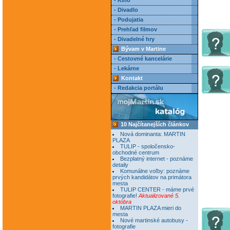
- Kino
- Divadlo
- Podujatia
- Prehľad filmov
- Divadelné hry
Bývam v Martine
- Cestovné kancelárie
- Lekárne
Kontakt
- Redakcia portálu
10 Najčítanejších článkov
Nová dominanta: MARTIN
PLAZA
TULIP - spoločensko-
obchodné centrum
Bezplatný internet - poznáme
detaily
Komunálne voľby: poznáme
prvých kandidátov na primátora
mesta
TULIP CENTER - máme prvé
fotografie!
Aktualizované 5.
októbra
MARTIN PLAZA mieri do
mesta
Nové martinské autobusy -
fotografie