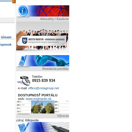
Aktuality / Eaukcie
k témam
ríspevok
Redakcia portálu
Telefón:
0915 839 934
e-mail:
office@zetagroup.net
DOSTUPNOSŤ PORTÁLU
web:
www.mojmartin.sk
Výrocia
zdroj: Wikipedia