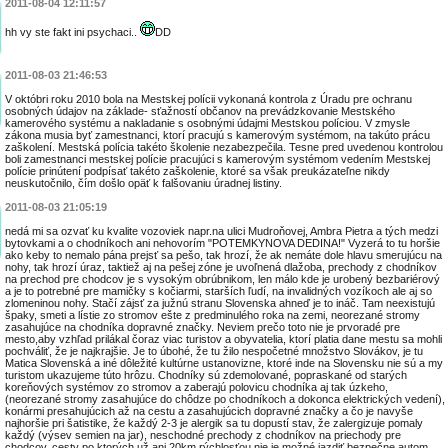
2011-08-04 12:11:57
hh vy ste fakt ini psychaci..
DD
2011-08-03 21:46:53
V októbri roku 2010 bola na Mestskej polícii vykonaná kontrola z Úradu pre ochranu
osobných údajov na základe- sťažností občanov na prevádzkovanie Mestského
kamerového systému a nakladanie s osobnými údajmi Mestskou políciou. V zmysle
zákona musia byť zamestnanci, ktorí pracujú s kamerovým systémom, na takúto prácu
zaškolení. Mestská polícia takéto školenie nezabezpečila. Tesne pred uvedenou kontrolou
boli zamestnanci mestskej polície pracujúci s kamerovým systémom vedením Mestskej
polície prinútení podpísať takéto zaškolenie, ktoré sa však preukázateľne nikdy
neuskutočnilo, čím došlo opäť k falšovaniu úradnej listiny.
2011-08-03 21:05:19
nedá mi sa ozvať ku kvalite vozoviek napr.na ulici Mudroňovej, Ambra Pietra a tých medzi
bytovkami a o chodníkoch ani nehovorím "POTEMKYNOVA DEDINA!" Vyzerá to tu horšie
ako keby to nemalo pána prejsť sa pešo, tak hrozí, že ak nemáte dole hlavu smerujúcu na
nohy, tak hrozí úraz, taktiež aj na pešej zóne je uvoľnená dlažoba, prechody z chodníkov
na prechod pre chodcov je s vysokým obrúbnikom, len málo kde je urobený bezbariérový
a je to potrebné pre mamičky s kočiarmi, starších ľudí, na invalidných vozíkoch ale aj so
zlomeninou nohy. Stačí zájsť za južnú stranu Slovenska ahneď je to ináč. Tam neexistujú
špaky, smeti a lístie zo stromov ešte z predminulého roka na zemi, neorezané stromy
zasahujúce na chodníka dopravné značky. Neviem prečo toto nie je prvoradé pre
mesto,aby vzhľad prilákal čoraz viac turistov a obyvatelia, ktorí platia dane mestu sa mohli
pochváliť, že je najkrajšie. Je to úbohé, že tu žilo nespočetné množstvo Slovákov, je tu
Matica Slovenská a iné dôležité kultúrne ustanovizne, ktoré inde na Slovensku nie sú a my
turistom ukazujeme túto hrôzu. Chodníky sú zdemolované, popraskané od starých
koreňových systémov zo stromov a zaberajú polovicu chodníka aj tak úzkeho,
(neorezané stromy zasahujúce do chôdze po chodníkoch a dokonca elektrických vedení),
konármi presahujúcich až na cestu a zasahujúcich dopravné značky a čo je navyše
najhoršie pri šatistike, že každý 2-3 je alergik sa tu dopustí stav, že zalergizuje pomaly
každý (výsev semien na jar), neschodné prechody z chodníkov na priechody pre
chodcov, cesty po ktorých už ani 20km rýchlosťou nie je možné jazdiť bezpečne autom,