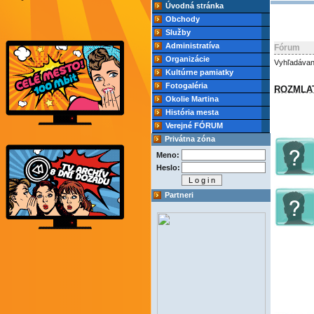
Úvodná stránka
Obchody
Služby
Administratíva
Fórum
Organizácie
Vyhľadávan
Kultúrne pamiatky
Fotogaléria
ROZMLA
Okolie Martina
História mesta
Verejné FÓRUM
Privátna zóna
Meno:
Heslo:
Partneri