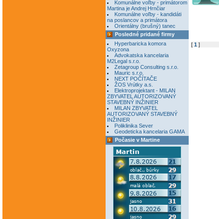
Komunálne voľby - primátorom
Martina je Andrej Hrnčiar
Komunálne voľby - kandidáti
na poslancov a primátora
Orientálny (brušný) tanec
Posledné pridané firmy
Hyperbaricka komora
[
1
]
Oxyzona
Advokatska kancelaria
M2Legal s.r.o.
Zetagroup Consulting s.r.o.
Mauric s.r.o.
NEXT POČÍTAČE
ŽOS Vrútky a.s.
Elektroprojektant - MILAN
ZBYVATEL AUTORIZOVANÝ
STAVEBNÝ INŽINIER
MILAN ZBYVATEL
AUTORIZOVANÝ STAVEBNÝ
INŽINIER
Poliklinika Sever
Geodeticka kancelaria GAMA
Počasie v Martine