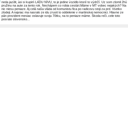
neda jazdit, asi si kupim LADU NIVU, to je jedine vozidlo ktoré to vydrží. Uz som zlomil 2hú
pružinu na aute za tento rok. Nechápem co robia cestári.Máme v MT vobec nejakých? Na
nic niesu peniaze. Aj celá naša vláda od komunistu fica po radicovu stoji za prd. Vsetko
zlodeji. A najviac ma nasralo ze idu zrusit to oddelenie v martinskej nemocnici. Hlavne ze
pán prezident mesiac oslavuje svoju 70tku, na to peniaze máme. Skoda reči..cele toto
posrate slovensko...