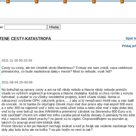
ie:
TENE CESTY-KATASTROFA
Späť 
Pridaj p
2011-11-28 00:32:05
Cesty su cesty, ale ten chodnik okolo Martimexu? Trotuar ste nam znicili, vasa velebnost
primatorska, co bude nasledovat dalej v meste? Most to nebude, vsak hid?
2011-08-04 20:40:08
No bohužial na opravy cesty a ani na nič nikdy nebolo a hlavne nikdy nebude pretože
všade vo výšších orgánoch je korupcia a hlavne zlodejina. Každý si chce rýchlo z koryta
nahrabať, a ututlať to za všetky neviditeľné projekty, kotré všade sľubjú. Nenia si
zákazony( zvýšenie DPH, zákznník práce,.....) aby si tý nenažranci mohli viac a viac baliť
do vreciek. Je to hanba že obyčajný človek musí mať dve práce aby mal aspoň 500 euro
a z toho 300 na nájomné veď z toho sa nedá uživiť seba a nieto ešte mať v tejto dobe deti,
veď to by sme boli už na dne.HAHAHA a priemerný zárobok na Slovensku 800 Euro a to
kde spočitali? chcem ich vidieť kto toľko zarába jasné každy desiaty či patnásty?a kto ešte
má z nasích daní dobré prachy? no jasné sú to cigáni. Ospravedlňujem sa poznám aj
takých čo pracujú pred nimi klobúk dole.
Proste Slováci si len po hlavách nechajú skákať a keď je štrajk tak vedenie nasľubuje hory
doly aby bolo ticho ale na koľko ? na pár hodín no není to tak?