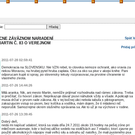
ie:
CNE ZÁVÄZNOM NARIADENÍ
Späť 
ARTIN Č. 83 O VEREJNOM
Pridaj p
2011-07-28 02:59:41
Demokracia na SLOVENSKU. Nie VZN rebel, to cloveka nemoze ochranit, ako vravia za
riekou Moravou, na hrubej pytel hruba zaplata. Oko za oko sa pise v akejsi knihe. Pani
odporucam kupit si spray, po slovensky tekuty rozprasovac,na prvotne chranenie si
vlastneho zivota.
2011-07-26 14:44:26
Milá aranka. Nik, ani mesto Martin, nemôže prijímať rozhodnutia nad rámec zákona. Treba
si prečítať, čo hovorí zákon. Neprikazuje dávať psovi náhubok vždy a všade. A policajti sa
musia držať v prvom rade zákona. Ak v tej bočnej ulici nebola tabuľa s piktogramom,
zakazujucim vstup so psom, bez košíka a vodítka, mám dojem, že tí mládenci nič
neporušili. Samozrejme okrem slušného správania sa. Ale to už je na výchove v rodine.
2011-07-26 13:39:45
Dobrý deň,
nedá mi napísať udalosť, ktorá sa stala dňa 24.7.2011 okolo 19.hodiny na pešej zóne pri
mliečnom automate, kde v bočnej uličke sedelo na stoličkách asi 7 mladíci, ktorí zjavne po
použití alkoholických nápojov mali veľkú silu a odvahu až natoľko, že mali pusteného psa