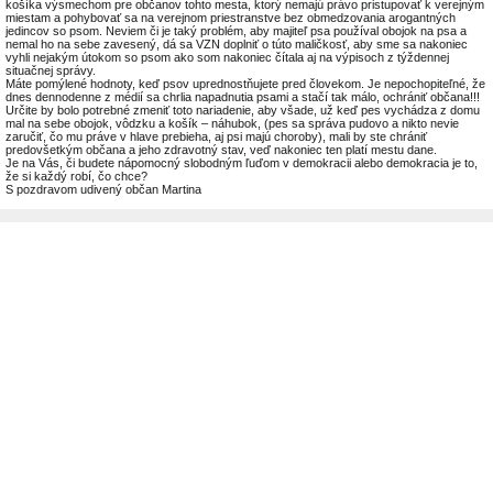
košíka výsmechom pre občanov tohto mesta, ktorý nemajú právo pristupovať k verejným
miestam a pohybovať sa na verejnom priestranstve bez obmedzovania arogantných
jedincov so psom. Neviem či je taký problém, aby majiteľ psa používal obojok na psa a
nemal ho na sebe zavesený, dá sa VZN doplniť o túto maličkosť, aby sme sa nakoniec
vyhli nejakým útokom so psom ako som nakoniec čítala aj na výpisoch z týždennej
situačnej správy.
Máte pomýlené hodnoty, keď psov uprednostňujete pred človekom. Je nepochopiteľné, že
dnes dennodenne z médií sa chrlia napadnutia psami a stačí tak málo, ochrániť občana!!!
Určite by bolo potrebné zmeniť toto nariadenie, aby všade, už keď pes vychádza z domu
mal na sebe obojok, vôdzku a košík – náhubok, (pes sa správa pudovo a nikto nevie
zaručiť, čo mu práve v hlave prebieha, aj psi majú choroby), mali by ste chrániť
predovšetkým občana a jeho zdravotný stav, veď nakoniec ten platí mestu dane.
Je na Vás, či budete nápomocný slobodným ľuďom v demokracii alebo demokracia je to,
že si každý robí, čo chce?
S pozdravom udivený občan Martina