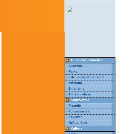
Turistické informácie
- Skanzen
- Parky
- Kde načerpať benzín ?
- Múzeum
- Zmenárne
- TIK kancelária
Stravovanie
- Pizzerie
- Pohostinstvá
- Kaviarne
- Reštaurácie
Kultúra