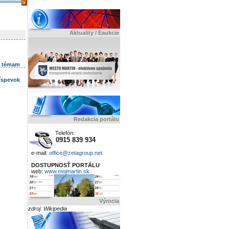
Aktuality / Eaukcie
k témam
ríspevok
Redakcia portálu
Telefón:
0915 839 934
e-mail:
office@zetagroup.net
DOSTUPNOSŤ PORTÁLU
web:
www.mojmartin.sk
Výrocia
zdroj: Wikipedia