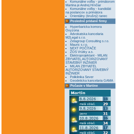
Komunálne voľby - primátorom
Martina je Andrej Hrnčiar
Komunálne voľby - kandidáti
na poslancov a primátora
Orientálny (brušný) tanec
Posledné pridané firmy
Hyperbaricka komora
Oxyzona
Advokatska kancelaria
M2Legal s.r.o.
Zetagroup Consulting s.r.o.
Mauric s.r.o.
NEXT POČÍTAČE
ŽOS Vrútky a.s.
Elektroprojektant - MILAN
ZBYVATEL AUTORIZOVANÝ
STAVEBNÝ INŽINIER
MILAN ZBYVATEL
AUTORIZOVANÝ STAVEBNÝ
INŽINIER
Poliklinika Sever
Geodeticka kancelaria GAMA
Počasie v Martine