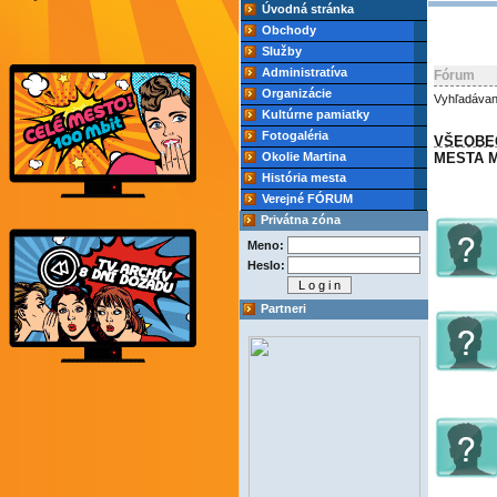
Úvodná stránka
Obchody
Služby
Administratíva
Fórum
Organizácie
Vyhľadávan
Kultúrne pamiatky
Fotogaléria
VŠEOBE
Okolie Martina
MESTA M
História mesta
Verejné FÓRUM
Privátna zóna
Meno:
Heslo:
Partneri