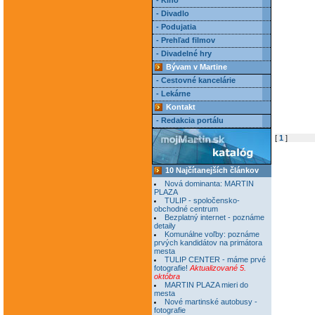
- Kino
- Divadlo
- Podujatia
- Prehľad filmov
- Divadelné hry
Bývam v Martine
- Cestovné kancelárie
- Lekárne
Kontakt
- Redakcia portálu
[
1
]
10 Najčítanejších článkov
Nová dominanta: MARTIN
PLAZA
TULIP - spoločensko-
obchodné centrum
Bezplatný internet - poznáme
detaily
Komunálne voľby: poznáme
prvých kandidátov na primátora
mesta
TULIP CENTER - máme prvé
fotografie!
Aktualizované 5.
októbra
MARTIN PLAZA mieri do
mesta
Nové martinské autobusy -
fotografie