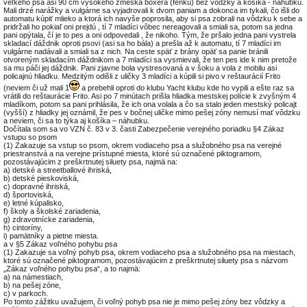
veľkého psa asi 90 cm vysokého zmeska boxera (fenku) bez vôdzky a košíka - náhubku.
Mali drzé narážky a vulgárne sa vyjadrovali k dvom paniam a dokonca im tykali, čo išli do
automatu kúpiť mlieko a ktorá ich navyše poprosila, aby si psa zobrali na vôdzku k sebe a
pridržali ho pokiaľ oni prejdú , tí 7 mladíci vôbec nereagovali a smiali sa, potom sa jedna
pani opýtala, čí je to pes a oni odpovedali , že nikoho. Tým, že pršalo jedna pani vystrela
skladací dáždnik oproti psovi (asi sa ho bála) a prešla až k automatu, tí 7 mladíci im
vulgárne nadávali a smiali sa z nich. Na ceste späť z brány opäť sa panie bránili
otvoreným skladacím dáždnikom a 7 mladíci sa vysmievali, že ten pes ide k nim pretože
sa mu páči jej dáždnik. Pani zjavne bola vystresovaná a v šoku a vola z mobilu asi
policajnú hliadku. Medzitým odišli z uličky 3 mladíci a kúpili si pivo v reštaurácií Frito
(neviem či už mali 1
a prebehli oproti do klubu Yacht klubu kde ho vypili a ešte raz sa
vrátili do reštaurácie Frito. Asi po 7 minútach prišla hliadka mestskej polície k zvyšným 4
mladíkom, potom sa pani prihlásila, že ich ona volala a čo sa stalo jeden mestský policajt
(vyšší) z hliadky jej oznámil, že pes v bočnej uličke mimo pešej zóny nemusí mať vôdzku
a neviem, či sa to týka aj košíka – náhubku.
Dočítala som sa vo VZN č. 83 v 3. časti Zabezpečenie verejného poriadku §4 Zákaz
vstupu so psom
(1) Zakazuje sa vstup so psom, okrem vodiaceho psa a služobného psa na verejné
priestranstvá a na verejne prístupné miesta, ktoré sú označené piktogramom,
pozostávajúcim z preškrtnutej siluety psa, najmä na:
a) detské a streetballové ihriská,
b) detské pieskoviská,
c) dopravné ihriská,
d) športoviská,
e) letné kúpalisko,
f) školy a školské zariadenia,
g) zdravotnícke zariadenia,
h) cintoríny,
i) pamätníky a pietne miesta.
a v §5 Zákaz voľného pohybu psa
(1) Zakazuje sa voľný pohyb psa, okrem vodiaceho psa a služobného psa na miestach,
ktoré sú označené piktogramom, pozostávajúcim z preškrtnutej siluety psa s názvom
„Zákaz voľného pohybu psa“, a to najmä:
a) na námestiach,
b) na pešej zóne,
c) v parkoch.
Po tomto zážitku uvažujem, či voľný pohyb psa nie je mimo pešej zóny bez vôdzky a