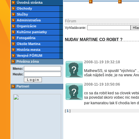
Úvodná stránka
Obchody
Služby
Administratíva
Fórum
Organizácie
Vyhľadávanie:
Kultúrne pamiatky
Fotogaléria
NUDAV MARTINE CO ROBIT ?
Okolie Martina
História mesta
Verejné FÓRUM
Privátna zóna
2008-11-19 19:32:18
Meno:
MathewSS, si spustil "výchricu" .
Heslo:
však nájdeš inde, je na www. And
2008-11-19 10:50:06
Partneri
co sa da robit ked sa clovek vet
sa povedat skoro vobec nic ned
par kamaratou tak tí chodia len 
[
1
]