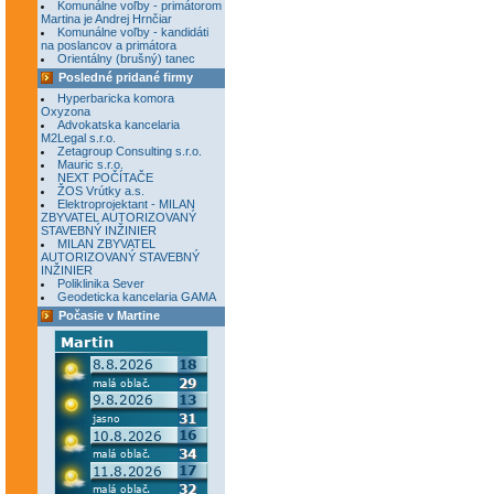
Komunálne voľby - primátorom
Martina je Andrej Hrnčiar
Komunálne voľby - kandidáti
na poslancov a primátora
Orientálny (brušný) tanec
Posledné pridané firmy
Hyperbaricka komora
Oxyzona
Advokatska kancelaria
M2Legal s.r.o.
Zetagroup Consulting s.r.o.
Mauric s.r.o.
NEXT POČÍTAČE
ŽOS Vrútky a.s.
Elektroprojektant - MILAN
ZBYVATEL AUTORIZOVANÝ
STAVEBNÝ INŽINIER
MILAN ZBYVATEL
AUTORIZOVANÝ STAVEBNÝ
INŽINIER
Poliklinika Sever
Geodeticka kancelaria GAMA
Počasie v Martine