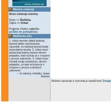
Meniny oslavuje
Dnes oslavuje meniny
Dnes >>
Štefánia
Zajtra >>
Oskar
Prajeme všetko najlepšie.
pošlite im pohladnicu
Myšlienka dňa
1. robot nesmie ublizit ludskej
bytosti alebo necinnostou
sposobit, ze ludskej bytosti bude
sposobena skoda. 2. robot musi
posluchat ludsku bytost okrem
pripadov, ked rozkaz je v rozpore
s prvym zakonom. 3. robot musi
chranit svoju existenciu, okrem
pripadov, ze tato ochrana je v
rozpore s prvym a druhym
zakonom.
-- tri zakony robotiky, Isaac
Asimov
Stránku spravuje a vytvorila ju spoločnosť
Zetagr