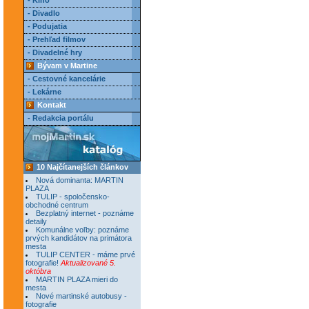
- Kino
- Divadlo
- Podujatia
- Prehľad filmov
- Divadelné hry
Bývam v Martine
- Cestovné kancelárie
- Lekárne
Kontakt
- Redakcia portálu
10 Najčítanejších článkov
Nová dominanta: MARTIN
PLAZA
TULIP - spoločensko-
obchodné centrum
Bezplatný internet - poznáme
detaily
Komunálne voľby: poznáme
prvých kandidátov na primátora
mesta
TULIP CENTER - máme prvé
fotografie!
Aktualizované 5.
októbra
MARTIN PLAZA mieri do
mesta
Nové martinské autobusy -
fotografie