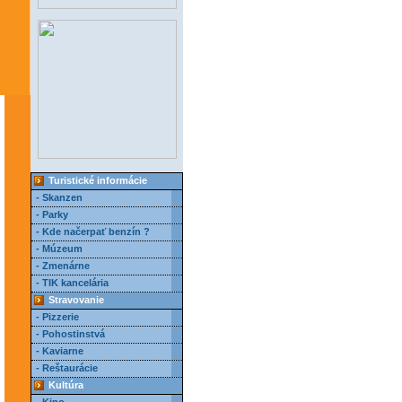
Turistické informácie
- Skanzen
- Parky
- Kde načerpať benzín ?
- Múzeum
- Zmenárne
- TIK kancelária
Stravovanie
- Pizzerie
- Pohostinstvá
- Kaviarne
- Reštaurácie
Kultúra