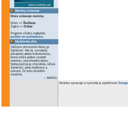
Meniny oslavuje
Dnes oslavuje meniny
Dnes >>
Štefánia
Zajtra >>
Oskar
Prajeme všetko najlepšie.
pošlite im pohladnicu
Myšlienka dňa
Vážnym ohrozením lásky je
žiarlivosť. Nie tá, vyvolaná
pôvabom alebo koketnosťou,
ktorá môže jedine vznietiť
neistotu, nerozhodnú lásku.
Nebezpečná je chorobná, ničivá
žiarlivosť, plná nedôvery a
úzkosti, že toho druhého
stratíme.
-- MAIOLI
Stránku spravuje a vytvorila ju spoločnosť
Zetagr