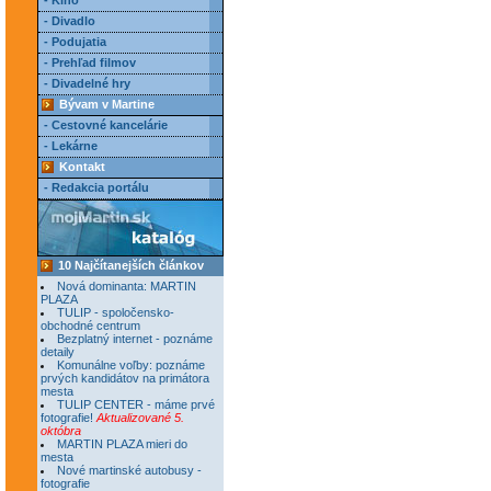
- Kino
- Divadlo
- Podujatia
- Prehľad filmov
- Divadelné hry
Bývam v Martine
- Cestovné kancelárie
- Lekárne
Kontakt
- Redakcia portálu
10 Najčítanejších článkov
Nová dominanta: MARTIN
PLAZA
TULIP - spoločensko-
obchodné centrum
Bezplatný internet - poznáme
detaily
Komunálne voľby: poznáme
prvých kandidátov na primátora
mesta
TULIP CENTER - máme prvé
fotografie!
Aktualizované 5.
októbra
MARTIN PLAZA mieri do
mesta
Nové martinské autobusy -
fotografie