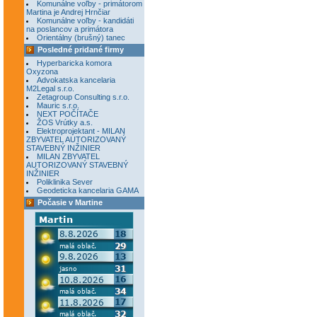
Komunálne voľby - primátorom
Martina je Andrej Hrnčiar
Komunálne voľby - kandidáti
na poslancov a primátora
Orientálny (brušný) tanec
Posledné pridané firmy
Hyperbaricka komora
Oxyzona
Advokatska kancelaria
M2Legal s.r.o.
Zetagroup Consulting s.r.o.
Mauric s.r.o.
NEXT POČÍTAČE
ŽOS Vrútky a.s.
Elektroprojektant - MILAN
ZBYVATEL AUTORIZOVANÝ
STAVEBNÝ INŽINIER
MILAN ZBYVATEL
AUTORIZOVANÝ STAVEBNÝ
INŽINIER
Poliklinika Sever
Geodeticka kancelaria GAMA
Počasie v Martine