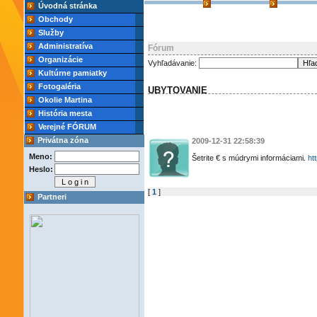
Úvodná stránka
Obchody
Služby
Administratíva
Fórum
Organizácie
Vyhľadávanie:
Kultúrne pamiatky
Fotogaléria
UBYTOVANIE
Okolie Martina
História mesta
Verejné FÓRUM
Privátna zóna
2009-12-31 22:58:39
Meno:
Šetrite € s múdrymi informáciami.
ht
Heslo:
[
1
]
Partneri