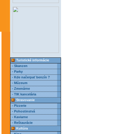
Turistické informácie
- Skanzen
- Parky
- Kde načerpať benzín ?
- Múzeum
- Zmenárne
- TIK kancelária
Stravovanie
- Pizzerie
- Pohostinstvá
- Kaviarne
- Reštaurácie
Kultúra