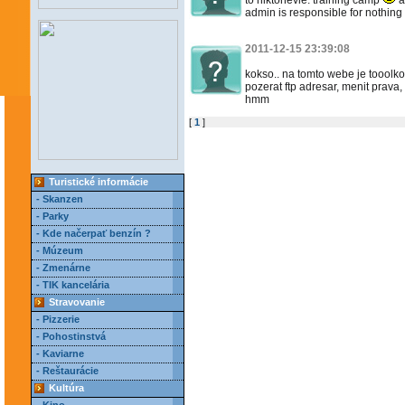
to niktonevie: training camp
a
admin is responsible for nothing 
2011-12-15 23:39:08
kokso.. na tomto webe je tooolko
pozerat ftp adresar, menit prava
hmm
[
1
]
Turistické informácie
- Skanzen
- Parky
- Kde načerpať benzín ?
- Múzeum
- Zmenárne
- TIK kancelária
Stravovanie
- Pizzerie
- Pohostinstvá
- Kaviarne
- Reštaurácie
Kultúra