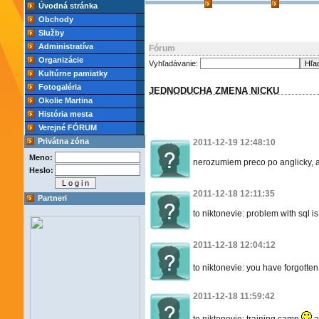
Úvodná stránka
Obchody
Služby
Administratíva
Fórum
Organizácie
Vyhľadávanie:
Kultúrne pamiatky
Fotogaléria
JEDNODUCHA ZMENA NICKU
Okolie Martina
História mesta
Verejné FÓRUM
Privátna zóna
2011-12-19 12:48:10
Meno:
nerozumiem preco po anglicky, a
Heslo:
2011-12-18 12:11:35
Partneri
to niktonevie: problem with sql i
2011-12-18 12:04:12
to niktonevie: you have forgotten 
2011-12-18 11:59:42