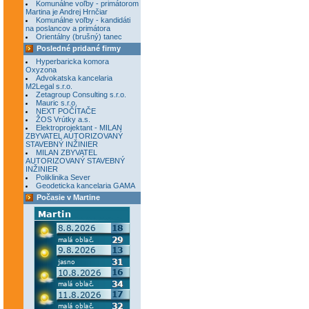
Komunálne voľby - primátorom
Martina je Andrej Hrnčiar
Komunálne voľby - kandidáti
na poslancov a primátora
Orientálny (brušný) tanec
Posledné pridané firmy
Hyperbaricka komora
Oxyzona
Advokatska kancelaria
M2Legal s.r.o.
Zetagroup Consulting s.r.o.
Mauric s.r.o.
NEXT POČÍTAČE
ŽOS Vrútky a.s.
Elektroprojektant - MILAN
ZBYVATEL AUTORIZOVANÝ
STAVEBNÝ INŽINIER
MILAN ZBYVATEL
AUTORIZOVANÝ STAVEBNÝ
INŽINIER
Poliklinika Sever
Geodeticka kancelaria GAMA
Počasie v Martine