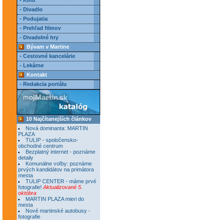
- Kino
- Divadlo
- Podujatia
- Prehľad filmov
- Divadelné hry
Bývam v Martine
- Cestovné kancelárie
- Lekárne
Kontakt
- Redakcia portálu
10 Najčítanejších článkov
Nová dominanta: MARTIN
PLAZA
TULIP - spoločensko-
obchodné centrum
Bezplatný internet - poznáme
detaily
Komunálne voľby: poznáme
prvých kandidátov na primátora
mesta
TULIP CENTER - máme prvé
fotografie!
Aktualizované 5.
októbra
MARTIN PLAZA mieri do
mesta
Nové martinské autobusy -
fotografie