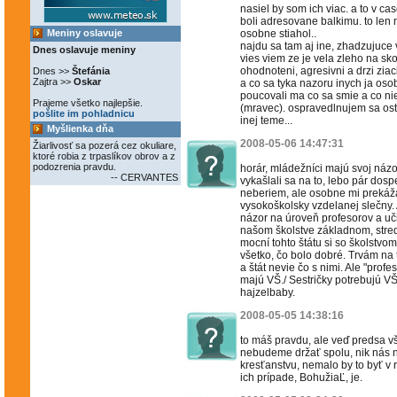
nasiel by som ich viac. a to v ca
boli adresovane balkimu. to len 
Meniny oslavuje
osobne stiahol..
najdu sa tam aj ine, zhadzujuce 
Dnes oslavuje meniny
vies viem ze je vela zleho na sk
ohodnoteni, agresivni a drzi ziaci
Dnes >>
Štefánia
Zajtra >>
Oskar
a co sa tyka nazoru inych ja oso
poucovali ma co sa smie a co nie.
Prajeme všetko najlepšie.
(mravec). ospravedlnujem sa osta
pošlite im pohladnicu
inej teme...
Myšlienka dňa
2008-05-06 14:47:31
Žiarlivosť sa pozerá cez okuliare,
ktoré robia z trpaslíkov obrov a z
podozrenia pravdu.
horár, mládežníci majú svoj názor
-- CERVANTES
vykašlali sa na to, lebo pár dos
neberiem, ale osobne mi prekáža 
vysokoškolsky vzdelanej slečny. 
názor na úroveň profesorov a učit
našom školstve základnom, stred
mocní tohto štátu si so školstvo
všetko, čo bolo dobré. Trvám na 
a štát nevie čo s nimi. Ale "prof
majú VŠ./ Sestričky potrebujú VŠ,
hajzelbaby.
2008-05-05 14:38:16
to máš pravdu, ale veď predsa v
nebudeme držať spolu, nik nás n
kresťanstvu, nemalo by to byť v 
ich prípade, BohužiaĽ, je.