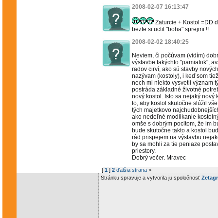
2008-02-07 16:13:47
Zaturcie + Kostol =DD do
bezte si uctit "boha" sprejmi !!
2008-02-02 18:40:25
Neviem, či počúvam (vidím) dobre
výstavbe takýchto "pamiatok", avš
radov cirví, ako sú stavby nových
nazývam (kostoly), i keď som tiež
nech mi niekto vysvetlí význam t
postráda základné životné potreby
nový kostol. Isto sa nejaký nový 
to, aby kostol skutočne slúžil 
tých majetkovo najchudobnejších.
ako nedeľné modlikanie kostolnýc
omše s dobrým pocitom, že im bu
bude skutočne takto a kostol bu
rád prispejem na výstavbu nejako
by sa mohli za tie peniaze posta
priestory.
Dobrý večer. Mravec
[
1
]
2
ďalšia strana
>
Stránku spravuje a vytvorila ju spoločnosť
Zetagr