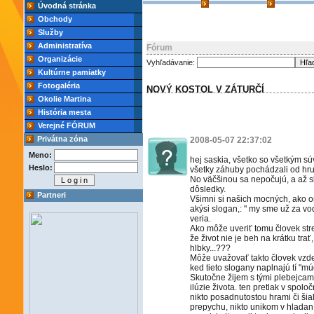
Úvodná stránka
Obchody
Služby
Administratíva
Fórum
Organizácie
Vyhľadávanie:
Kultúrne pamiatky
Fotogaléria
NOVÝ KOSTOL V ZÁTURČÍ
Okolie Martina
História mesta
Verejné FÓRUM
Privátna zóna
2008-05-07 22:37:02
Meno:
hej saskia, všetko so všetkým súv
Heslo:
všetky záhuby pochádzali od hr
No väčšinou sa nepočujú, a až s
dôsledky.
Partneri
Všimni si našich mocných, ako on
akýsi slogan,: " my sme už za vo
veria.
Ako môže uveriť tomu človek str
že život nie je beh na krátku trať
hlbky...???
Môže uvažovať takto človek vzd
ked tieto slogany naplnajú tí "mú
Skutočne žijem s tými plebejcam
ilúzie života. ten pretlak v spol
nikto posadnutostou hrami či ši
prepychu, nikto unikom v hladaní