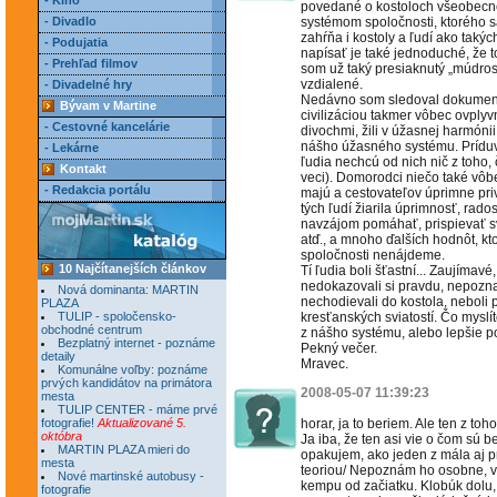
- Kino
povedané o kostoloch všeobecne,
- Divadlo
systémom spoločnosti, ktorého s
zahŕňa i kostoly a ľudí ako takýc
- Podujatia
napísať je také jednoduché, že 
- Prehľad filmov
som už taký presiaknutý „múdros
vzdialené.
- Divadelné hry
Nedávno som sledoval dokument o
Bývam v Martine
civilizáciou takmer vôbec ovplyv
- Cestovné kancelárie
divochmi, žili v úžasnej harmóni
nášho úžasného systému. Príduvší
- Lekárne
ľudia nechcú od nich nič z toho,
Kontakt
veci). Domorodci niečo také vôbe
- Redakcia portálu
majú a cestovateľov úprimne priví
tých ľudí žiarila úprimnosť, rados
navzájom pomáhať, prispievať sv
atď., a mnoho ďalších hodnôt, kt
spoločnosti nenájdeme.
10 Najčítanejších článkov
Tí ľudia boli šťastní... Zaujímavé
nedokazovali si pravdu, nepoznali
Nová dominanta: MARTIN
nechodievali do kostola, neboli 
PLAZA
TULIP - spoločensko-
kresťanských sviatostí. Čo myslíte
obchodné centrum
z nášho systému, alebo lepšie po
Bezplatný internet - poznáme
Pekný večer.
detaily
Mravec.
Komunálne voľby: poznáme
prvých kandidátov na primátora
2008-05-07 11:39:23
mesta
TULIP CENTER - máme prvé
fotografie!
Aktualizované 5.
horar, ja to beriem. Ale ten z toh
októbra
Ja iba, že ten asi vie o čom sú 
MARTIN PLAZA mieri do
opakujem, ako jeden z mála aj pr
mesta
teoriou/ Nepoznám ho osobne, vi
Nové martinské autobusy -
kempu od začiatku. Klobúk dolu, 
fotografie