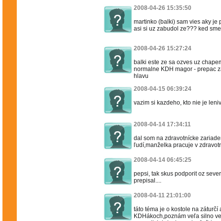
2008-04-26 15:35:50
martinko (balki) sam vies aky je 
asi si uz zabudol ze??? ked sm
2008-04-26 15:27:24
balki este ze sa ozves uz chapem
normalne KDH magor - prepac za 
hlavu
2008-04-15 06:39:24
vazim si kazdeho, kto nie je len
2008-04-14 17:34:11
dal som na zdravotnícke zariaden
ľudí,manželka pracuje v zdravot
2008-04-14 06:45:25
pepsi, tak skus podporit oz seve
prepisal....
2008-04-11 21:01:00
táto téma je o kostole na záturčí
KDHákoch,poznám veľa silno veri