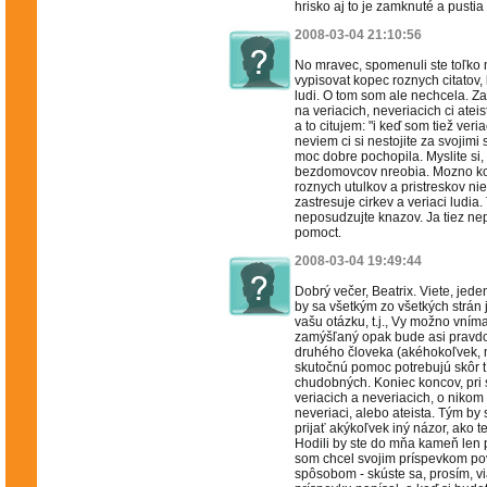
hrisko aj to je zamknuté a pustia
2008-03-04 21:10:56
No mravec, spomenuli ste toľko
vypisovat kopec roznych citatov,
ludi. O tom som ale nechcela. Zas
na veriacich, neveriacich ci atei
a to citujem: "i keď som tiež ver
neviem ci si nestojite za svojim
moc dobre pochopila. Myslite si,
bezdomovcov nreobia. Mozno konk
roznych utulkov a pristreskov n
zastresuje cirkev a veriaci ludia.
neposudzujte knazov. Ja tiez n
pomoct.
2008-03-04 19:49:44
Dobrý večer, Beatrix. Viete, jede
by sa všetkým zo všetkých strán 
vašu otázku, t.j., Vy možno vníma
zamýšľaný opak bude asi pravdou.
druhého človeka (akéhokoľvek, 
skutočnú pomoc potrebujú skôr tí
chudobných. Koniec koncov, pri s
veriacich a neveriacich, o nikom 
neveriaci, alebo ateista. Tým by
prijať akýkoľvek iný názor, ako t
Hodili by ste do mňa kameň len 
som chcel svojim príspevkom po
spôsobom - skúste sa, prosím, v