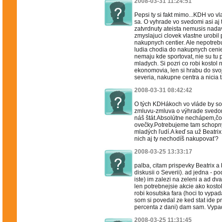
2008-03-31 11:24:51
Pepsi ty si fakt mimo...KDH vo v
sa. O vyhrade vo svedomi asi aj ta
zatvrdnuty ateista nemusis nadav
zmyslajuci clovek vlastne urobil
nakupnych centier. Ale nepotreb
ludia chodia do nakupnych cenier
nemaju kde sportovat, nie su tu
mladych. Si pozri co robi kostol
ekonomovia, len si hrabu do svo
severia, nakupne centra a nicia t
2008-03-31 08:42:42
O tých KDHákoch vo vláde by som
zmluvu-zmluva o výhrade svedomi
náš štát.Absolútne nechápem,čo
ovečky.Potrebujeme tam schopn
mladých ľudí.A keď sa už Beatrix
nich aj ty nechodíš nakupovať?
2008-03-25 13:33:17
palba, citam prispevky Beatrix a b
diskusii o Severii). ad jedna - po
iste) im zalezi na zeleni a ad dva
len potrebnejsie akcie ako kostol 
robi kosutska fara (hoci to vypad
som si povedal ze ked stat ide p
percenta z dani) dam sam. Vypad
2008-03-25 11:31:45