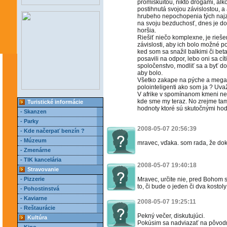
promiskuitou, nikto drogami, alk
postihnutá svojou závislostou, a 
hrubeho nepochopenia tých najza
na svoju bezduchosť, dnes je do
horšia.
Riešiť niečo komplexne, je rieše
závislosti, aby ich bolo možné 
ked som sa snažil balkimi či beta
posavili na odpor, lebo oni sa cít
spoločenstvo, modliť sa a byť do
aby bolo.
Všetko zakape na pýche a megalo
polointeligenti ako som ja ? Uvaž
V afrike v spomínanom kmeni ne
kde sme my teraz. No zrejme tam
Turistické informácie
hodnoty ktoré sú skutočnými ho
- Skanzen
- Parky
2008-05-07 20:56:39
- Kde načerpať benzín ?
- Múzeum
mravec, vďaka. som rada, že dok
- Zmenárne
- TIK kancelária
2008-05-07 19:40:18
Stravovanie
- Pizzerie
Mravec, určite nie, pred Bohom sme
to, či bude o jeden či dva kostol
- Pohostinstvá
- Kaviarne
2008-05-07 19:25:11
- Reštaurácie
Pekný večer, diskutujúci.
Kultúra
Pokúsim sa nadviazať na pôvodn