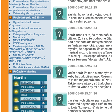
oponentov, ako naši mládežníci.
Komunálne voľby - primátorom
Martina je Andrej Hrnčiar
Komunálne voľby - kandidáti
2008-05-07 10:17:25
na poslancov a primátora
Orientálny (brušný) tanec
saskia, hovorila si o vyjadrovani
Posledné pridané firmy
je cele. inak ked sa chcem zapoji
nej. a velmi pozorne.
Hyperbaricka komora
Oxyzona
2008-05-07 06:55:33
Advokatska kancelaria
M2Legal s.r.o.
Zetagroup Consulting s.r.o.
horár, urobil si to, čo robia naši 
Mauric s.r.o.
citátov/ Zdá sa, že podrobne čít
NEXT POČÍTAČE
nad obsahom atolmových príspev
ŽOS Vrútky a.s.
sú fantasmagorické. arogantné a 
Elektroprojektant - MILAN
Myslím, že najviac to, čo chce a
ZBYVATEL AUTORIZOVANÝ
STAVEBNÝ INŽINIER
napísať možno jemnejšie a "zrozu
MILAN ZBYVATEL
to o celej ľudskej spoločnosti, o
AUTORIZOVANÝ STAVEBNÝ
že sa ženieme "do záhuby" . A tot
INŽINIER
Poliklinika Sever
2008-05-06 22:57:53
Geodeticka kancelaria GAMA
Počasie v Martine
vidím horár, že tebe a mnohým 
keby hej, tak píšeš inak. Rozum a
to je len mojou prázdnou ilúziou.
Takže moje názory sú žialbohu st
"právd" a vôbec by mi nechýbali.
2008-05-06 15:34:36
par slusnych citatov pana atolm
Moderná psychologia ciká mimo
to tvoje "komplexné" riešenie ba
domček s hovienok...