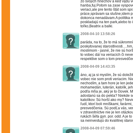
zo svojich hriechov a keď víjdu v
hanba,fuj.Potom sa zase vyspove
veriaci,ale pre tento štát som sp
práce,správam sa slušne,idem p
dokonca nenadávam.A politika m
poskladajú na ten park,alebo to i
toľko,Beatrix a balki.
2008-04-10 13:58:26
paráda, na to, že to má súkromník
poskytovanej starostlivosti.....hm,hm
moslimom - jasné, že nie sú horší
to vobec dá/ na veriacich či neve
respektíve som o tom presvedče
2008-04-09 14:43:35
áno, aj ja si myslím, že sú doleži
vobec nie som proti veriacim. Ni
nechodím, a tam hore je len jeden
mohamedán, luterán, katolík, jeh
podľa mňa je, aký je to človek. Mys
adostanú sa do pekla? Niekde so
katolíkov. Sú horší ako my? Nev
ľudí, ktorí boli mníškami, farárm
presvedčenia. Sú podĽa vás, ver
v zdravotníctve nie je len otáz
rukách šéfa gyn. por. odd. A je t
sa neinvestujú do kvalitnej staros
2008-04-09 07:59:46