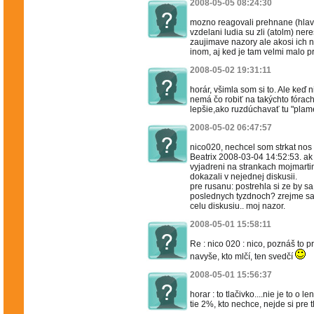
2008-05-05 08:24:30
mozno reagovali prehnane (hlavn
vzdelani ludia su zli (atolm) ne
zaujimave nazory ale akosi ich n
inom, aj ked je tam velmi malo p
2008-05-02 19:31:11
horár, všimla som si to. Ale keď
nemá čo robiť na takýchto fórach
lepšie,ako ruzdúchavať tu "plame
2008-05-02 06:47:57
nico020, nechcel som strkat nos d
Beatrix 2008-03-04 14:52:53. ak 
vyjadreni na strankach mojmartin
dokazali v nejednej diskusii.
pre rusanu: postrehla si ze by sa
poslednych tyzdnoch? zrejme sa
celu diskusiu.. moj nazor.
2008-05-01 15:58:11
Re : nico 020 : nico, poznáš to pr
navyše, kto mlčí, ten svedčí
2008-05-01 15:56:37
horar : to tlačivko....nie je to o l
tie 2%, kto nechce, nejde si pre t