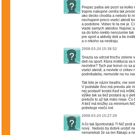
Prepac palba ale pozri sa kolko 
trapne nakupne centra tak prosi
ako decko chodila a nebolo to ni
nechapem preco vsetci ateisti toc
a podobne. Vobec to ta nie je. C
vlade samych ateistov. Najviac s
sa do toho niekto nerozumie tak 
pre sport a aktivity deti a tie ins
a o nikoho sa nestraju.
2008-03-24 15:38:52
Snazia sa udrzat trochu zelene v 
deti na sport. Ktora institucia sa 
nezistne? Tych par korun co sa p
vsetci ateisti, a neviete ci cirkev 
podnikatelia, nemusite na nu nad
Tak toto je názor beatrix, nie som
V podstate Áno má prevdu ale ni
nej postaviť kostol.Keď iná inšti
výške tak sa tiež postará aj o det
pretože to až tak málo nieje. Čo
A tiež má krúžky za minimum.Nič p
potrebuje niečo iné.
2008-03-24 15:27:29
A čo tak športoviská ?! Nič proti 
nový . Nebolo by dobré urobiť n
nenariekali že sa len flákajú a n