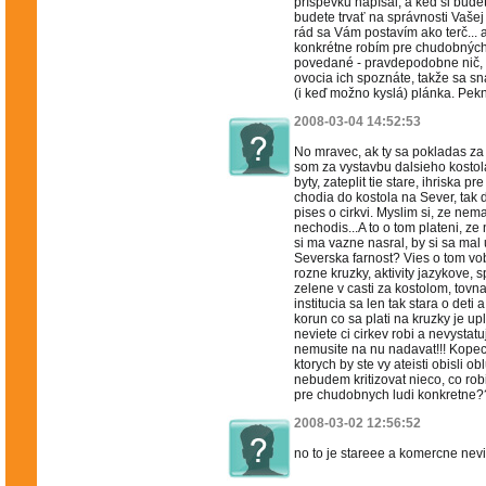
príspevku napísal, a keď si budet
budete trvať na správnosti Vaše
rád sa Vám postavím ako terč... 
konkrétne robím pre chudobných?
povedané - pravdepodobne nič, a
ovocia ich spoznáte, takže sa s
(i keď možno kyslá) plánka. Pek
2008-03-04 14:52:53
No mravec, ak ty sa pokladas za
som za vystavbu dalsieho kostola
byty, zateplit tie stare, ihriska p
chodia do kostola na Sever, tak 
pises o cirkvi. Myslim si, ze nem
nechodis...A to o tom plateni, 
si ma vazne nasral, by si sa mal 
Severska farnost? Vies o tom vo
rozne kruzky, aktivity jazykove, s
zelene v casti za kostolom, tovna
institucia sa len tak stara o deti
korun co sa plati na kruzky je upl
neviete ci cirkev robi a nevystatuj
nemusite na nu nadavat!!! Kope
ktorych by ste vy ateisti obisli 
nebudem kritizovat nieco, co rob
pre chudobnych ludi konkretne
2008-03-02 12:56:52
no to je stareee a komercne nevi