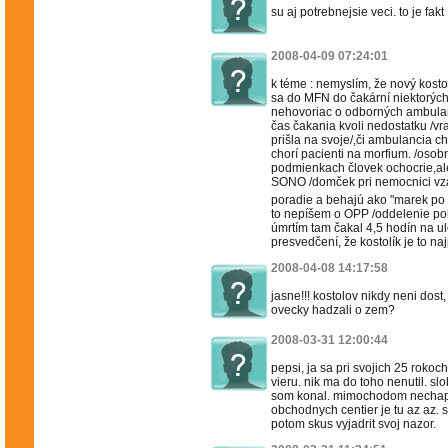
su aj potrebnejsie veci. to je fakt
2008-04-09 07:24:01
k téme : nemyslím, že nový kosto
sa do MFN do čakární niektorých
nehovoriac o odborných ambulanc
čas čakania kvoli nedostatku /vra
prišla na svoje/,či ambulancia c
chorí pacienti na morfium. /osob
podmienkach človek ochocrie,ale n
SONO /domček pri nemocnici vza
poradie a behajú ako "marek po 
to nepíšem o OPP /oddelenie poh
úmrtím tam čakal 4,5 hodín na ulo
presvedčení, že kostolík je to n
2008-04-08 14:17:58
jasne!!! kostolov nikdy neni dost
ovecky hadzali o zem?
2008-03-31 12:00:44
pepsi, ja sa pri svojich 25 roko
vieru. nik ma do toho nenutil. s
som konal. mimochodom nechapem
obchodnych centier je tu az az. s
potom skus vyjadrit svoj nazor.