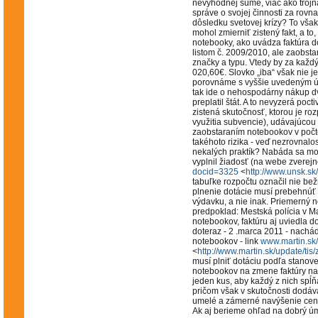
nevýhodnej sume, viac ako troj
správe o svojej činnosti za rov
dôsledku svetovej krízy? To však
mohol zmierniť zistený fakt, a to,
notebooky, ako uvádza faktúra 
listom č. 2009/2010, ale zaobst
značky a typu. Vtedy by za každý
020,60€. Slovko „iba“ však nie 
porovnáme s vyššie uvedeným úda
tak ide o nehospodárny nákup d
preplatil štát. A to nevyzerá poct
zistená skutočnosť, ktorou je ro
využitia subvencie), udávajúcou
zaobstaraním notebookov v počte 
takéhoto rizika - veď nezrovnal
nekalých praktík? Nabáda sa mo
vyplnil žiadosť (na webe zverej
docid=3325
<
http://www.unsk.s
tabuľke rozpočtu označil nie bež
plnenie dotácie musí prebehnúť v
výdavku, a nie inak. Priemerný 
predpoklad: Mestská polícia v Ma
notebookov, faktúru aj uviedla 
doteraz - 2 .marca 2011 - nachá
notebookov - link
www.martin.sk
<
http://www.martin.sk/update/ti
musí plniť dotáciu podľa stano
notebookov na zmene faktúry na i
jeden kus, aby každý z nich spĺ
pričom však v skutočnosti dodáva
umelé a zámerné navýšenie ceny
Ak aj berieme ohľad na dobrý ú