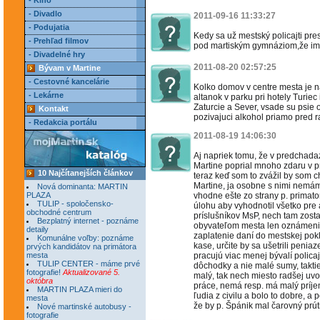
- Kino
- Divadlo
2011-09-16 11:33:27
- Podujatia
Kedy sa už mestský policajti pr
- Prehľad filmov
pod martiským gymnáziom,že im t
- Divadelné hry
2011-08-20 02:57:25
Bývam v Martine
- Cestovné kancelárie
Kolko domov v centre mesta je n
- Lekárne
altanok v parku pri hotely Turiec
Zaturcie a Sever, vsade su psi
Kontakt
pozivajuci alkohol priamo pred 
- Redakcia portálu
2011-08-19 14:06:30
Aj napriek tomu, že v predcha
Martine poprial mnoho zdaru v p
10 Najčítanejších článkov
teraz keď som to zvážil by som 
Martine, ja osobne s nimi nemám
Nová dominanta: MARTIN
PLAZA
vhodne ešte zo strany p. primat
TULIP - spoločensko-
úlohu aby vyhodnotil všetko pre 
obchodné centrum
príslušníkov MsP, nech tam zosta
Bezplatný internet - poznáme
obyvateľom mesta len oznámenia
detaily
zaplatenie daní do mestskej pok
Komunálne voľby: poznáme
kase, určite by sa ušetrili peniaz
prvých kandidátov na primátora
mesta
pracujú viac menej bývalí policaj
TULIP CENTER - máme prvé
dôchodky a nie malé sumy, takti
fotografie!
Aktualizované 5.
malý, tak nech miesto radšej uvo
októbra
práce, nemá resp. má malý príjem 
MARTIN PLAZA mieri do
ľudia z civilu a bolo to dobre, a 
mesta
že by p. Špánik mal čarovný prúti
Nové martinské autobusy -
fotografie