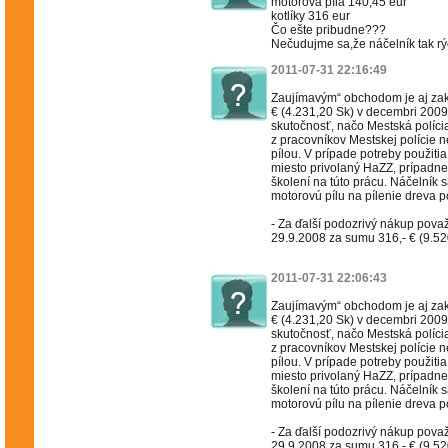
motorová píla 140,45 eur
kotlíky 316 eur
Čo ešte pribudne???
Nečudujme sa,že náčelník tak rý
2011-07-31 22:16:49
Zaujímavým“ obchodom je aj zak
€ (4.231,20 Sk) v decembri 2009
skutočnosť, načo Mestská polícia
z pracovníkov Mestskej polície 
pílou. V prípade potreby použiti
miesto privolaný HaZZ, prípadne 
školení na túto prácu. Náčelník s
motorovú pílu na pílenie dreva p
- Za ďalší podozrivý nákup pova
29.9.2008 za sumu 316,- € (9.520
2011-07-31 22:06:43
Zaujímavým“ obchodom je aj zak
€ (4.231,20 Sk) v decembri 2009
skutočnosť, načo Mestská polícia
z pracovníkov Mestskej polície 
pílou. V prípade potreby použiti
miesto privolaný HaZZ, prípadne 
školení na túto prácu. Náčelník s
motorovú pílu na pílenie dreva p
- Za ďalší podozrivý nákup pova
29.9.2008 za sumu 316,- € (9.520