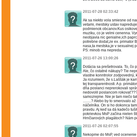
2011-07-28 02:33:42
Ak sa niekto vola smiesne od naro
vetami, mestsky ustav napreduje 
podmienok obcanov.Kus osikoveh
muziku, co je velmi cenenna. Vy
neobjavia nic genialne,ich paprck
potrebne dodat,ze ex. primator B
nasa,ta mestska,je v sexualnej 
PS: minob ma nepreda.
2011-07-26 13:00:26
Dotácia sa prešetrovala. To, čo 
Ale, čo ostatné nákupy? Tie nepri
vlastne konntrolor zodpovedný, k
Ja rozumiem, že s.Laššák je kam
tej transparentnosti. A p. prim
dňa poslanci neprerokovali spr
nedovolil poslancom rokovať??
samozrejme. Nie je tam niečo tak
.........? Alebo by to smerovalo
náčelníka. On si ho dokonca ta
pravdu. Aj keď sa dá kadečo tušiť
pokrievkou MsP začína nielen ští
Hrnčiarových plagátoch? Nám pod
2011-07-26 02:07:55
Nekopme do MsP, ved ocenenie za