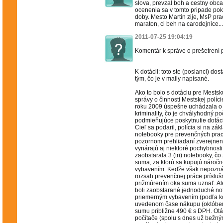
slova, prevzal boh a cestny obca
ocenenia sa v tomto pripade po
doby. Mesto Martin zije, MsP pra
maraton, ci beh na carodejnice..
2011-07-25 19:04:19
Komentár k správe o prešetrení
K dotácii: toto ste (poslanci) do
tým, čo je v maily napísané.
Ako to bolo s dotáciu pre Mestsk
správy o činnosti Mestskej polície
roku 2009 úspešne uchádzala o
kriminality, čo je chvályhodný po
podmieňujúce poskytnutie dotáci
Cieľ sa podaril, polícia si na zák
notebooky pre prevenčných pracov
pozornom prehliadaní zverejnen
vynárajú aj niektoré pochybnosti.
zaobstarala 3 (tri) notebooky, 
suma, za ktorú sa kupujú nároč
vybavením. Keďže však nepoznám
rozsah prevenčnej práce príslušn
prižmúrením oka suma uznať. Ale 
boli zaobstarané jednoduché n
priemerným vybavením (podľa k
uvedenom čase nákupu (október 
sumu približne 490 € s DPH. Otáz
počítače (spolu s dnes už bežn