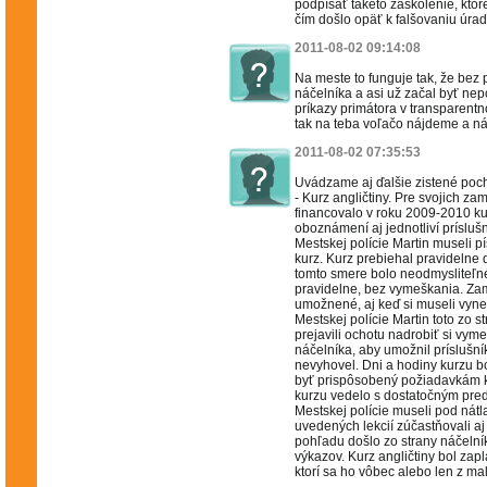
podpísať takéto zaškolenie, ktor
čím došlo opäť k falšovaniu úradn
2011-08-02 09:14:08
Na meste to funguje tak, že bez 
náčelníka a asi už začal byť nepo
príkazy primátora v transparent
tak na teba voľačo nájdeme a náš
2011-08-02 07:35:53
Uvádzame aj ďalšie zistené poc
- Kurz angličtiny. Pre svojich z
financovalo v roku 2009-2010 kurz
oboznámení aj jednotliví príslušn
Mestskej polície Martin museli 
kurz. Kurz prebiehal pravidelne
tomto smere bolo neodmysliteľné
pravidelne, bez vymeškania. Za
umožnené, aj keď si museli vyne
Mestskej polície Martin toto zo 
prejavili ochotu nadrobiť si vy
náčelníka, aby umožnil príslušní
nevyhovel. Dni a hodiny kurzu bo
byť prispôsobený požiadavkám ku
kurzu vedelo s dostatočným pred
Mestskej polície museli pod nát
uvedených lekcií zúčastňovali aj
pohľadu došlo zo strany náčeln
výkazov. Kurz angličtiny bol zapl
ktorí sa ho vôbec alebo len z male