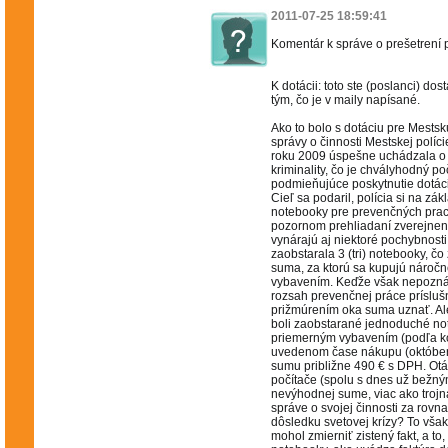
2011-07-25 18:59:41
Komentár k správe o prešetrení
K dotácii: toto ste (poslanci) do
tým, čo je v maily napísané.
Ako to bolo s dotáciu pre Mestsk
správy o činnosti Mestskej polície
roku 2009 úspešne uchádzala o
kriminality, čo je chvályhodný po
podmieňujúce poskytnutie dotáci
Cieľ sa podaril, polícia si na zák
notebooky pre prevenčných pracov
pozornom prehliadaní zverejnen
vynárajú aj niektoré pochybnosti.
zaobstarala 3 (tri) notebooky, 
suma, za ktorú sa kupujú nároč
vybavením. Keďže však nepoznám
rozsah prevenčnej práce príslušn
prižmúrením oka suma uznať. Ale 
boli zaobstarané jednoduché n
priemerným vybavením (podľa k
uvedenom čase nákupu (október 
sumu približne 490 € s DPH. Otáz
počítače (spolu s dnes už bežn
nevýhodnej sume, viac ako troj
správe o svojej činnosti za rov
dôsledku svetovej krízy? To však
mohol zmierniť zistený fakt, a to,