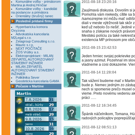
Komunálne voľby - primátorom
2011-08-18 23:20:16
Martina je Andrej Hrnčiar
Komunálne voľby - kandidáti
Zaujímavá diskusia. Dovolím si 
na poslancov a primátora
Pomohla vám niekedy, cítite sa 
Orientálny (brušný) tanec
/samozrejme iní môžu mať odlišnú
Posledné pridané firmy
diali v meste výtržnosti tak skôr 
Hyperbaricka komora
keď už nebolo čo riešiť. Jediné 
Oxyzona
snaha o získanie nových právomo
Advokatska kancelaria
Mestskú políciu za také nekresť
M2Legal s.r.o.
existencia MP prínosom pre obča
Zetagroup Consulting s.r.o.
Mauric s.r.o.
2011-08-15 23:42:53
NEXT POČÍTAČE
ŽOS Vrútky a.s.
Elektroprojektant - MILAN
Jeden hrniec svojej pokrievke p
ZBYVATEL AUTORIZOVANÝ
a jasny azimut. Pozehnal im slov
STAVEBNÝ INŽINIER
vladneme a cosi dokazeme. Viem
MILAN ZBYVATEL
AUTORIZOVANÝ STAVEBNÝ
2011-08-14 11:28:04
INŽINIER
Poliklinika Sever
Tak vážení budeme mať v Martin
Geodeticka kancelaria GAMA
bude p. Nemec jedným zo zástup
Počasie v Martine
nech si spomenie prečo musel odí
vieme. Preto novému vedeniu ak
práci ......
2011-08-12 16:34:45
Špánik náčelníkom, Tomana, Húsk
radových policajtov poprepúšťajú
2011-08-12 08:51:13