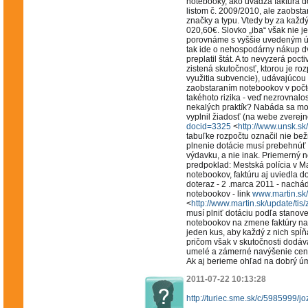
notebooky, ako uvádza faktúra 
listom č. 2009/2010, ale zaobst
značky a typu. Vtedy by za každý
020,60€. Slovko „iba“ však nie 
porovnáme s vyššie uvedeným úda
tak ide o nehospodárny nákup d
preplatil štát. A to nevyzerá poct
zistená skutočnosť, ktorou je ro
využitia subvencie), udávajúcou
zaobstaraním notebookov v počte 
takéhoto rizika - veď nezrovnal
nekalých praktík? Nabáda sa mo
vyplnil žiadosť (na webe zverej
docid=3325
<
http://www.unsk.s
tabuľke rozpočtu označil nie bež
plnenie dotácie musí prebehnúť v
výdavku, a nie inak. Priemerný 
predpoklad: Mestská polícia v Ma
notebookov, faktúru aj uviedla 
doteraz - 2 .marca 2011 - nachá
notebookov - link
www.martin.sk
<
http://www.martin.sk/update/ti
musí plniť dotáciu podľa stano
notebookov na zmene faktúry na i
jeden kus, aby každý z nich spĺ
pričom však v skutočnosti dodáva
umelé a zámerné navýšenie ceny
Ak aj berieme ohľad na dobrý ú
2011-07-22 10:13:28
http://turiec.sme.sk/c/5985999/jo