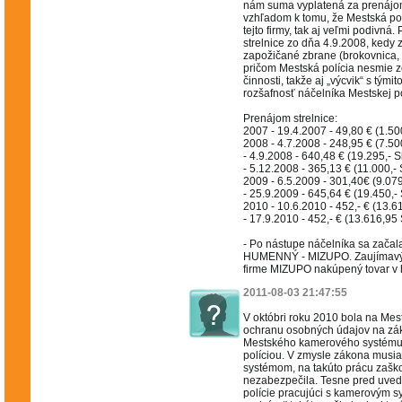
nám suma vyplatená za prenájom
vzhľadom k tomu, že Mestská pol
tejto firmy, tak aj veľmi podivn
strelnice zo dňa 4.9.2008, kedy z
zapožičané zbrane (brokovnica, 
pričom Mestská polícia nesmie z
činnosti, takže aj „výcvik“ s tými
rozšafnosť náčelníka Mestskej po
Prenájom strelnice:
2007 - 19.4.2007 - 49,80 € (1.50
2008 - 4.7.2008 - 248,95 € (7.50
- 4.9.2008 - 640,48 € (19.295,- S
- 5.12.2008 - 365,13 € (11.000,- 
2009 - 6.5.2009 - 301,40€ (9.07
- 25.9.2009 - 645,64 € (19.450,- 
2010 - 10.6.2010 - 452,- € (13.6
- 17.9.2010 - 452,- € (13.616,95 
- Po nástupe náčelníka sa začala
HUMENNÝ - MIZUPO. Zaujímavý j
firme MIZUPO nakúpený tovar v 
2011-08-03 21:47:55
V októbri roku 2010 bola na Mest
ochranu osobných údajov na zák
Mestského kamerového systému 
políciou. V zmysle zákona musia
systémom, na takúto prácu zaškol
nezabezpečila. Tesne pred uved
polície pracujúci s kamerovým s