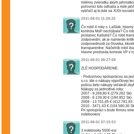
milému zvieratku akým jahniatko 
poľovníci toto odhalia a milé ja
vybľačí aj to,kde sa JUDr.social
2011-08-01 11:28:20
Čo robil 4 roky s. Laššák, hlavný
kontrola MsP nechýbala? Čo rob
poslanec Kašuba? Čo robil trans
zodpovední, ak je namieste krit
zodpovednosti za človeka, ktoréh
transparentne. Náčelník robil iba 
hlavne predseda komisie VP v ro
2011-08-01 08:27:09
ZLÉ HOSPODÁRENIE:
- Podozrivou spoluprácou sa ja
s.r.o. Ide o nákupy výpočtovej t
políciu tieto nákupy veľakrát zby
Nákupy za jednotlivé roky:
2007 - 9.269,80 € (279.262 Sk)
2008 - 6.139,30 € (184.952 Sk)
2009 - 13.701,85 € (412.781,93 
2010 - 3471.43 € (104.580,30 S
Pri spolupráci s touto firmou sm
notebookov
2011-08-01 07:15:53
3 notebooky 5000 eur