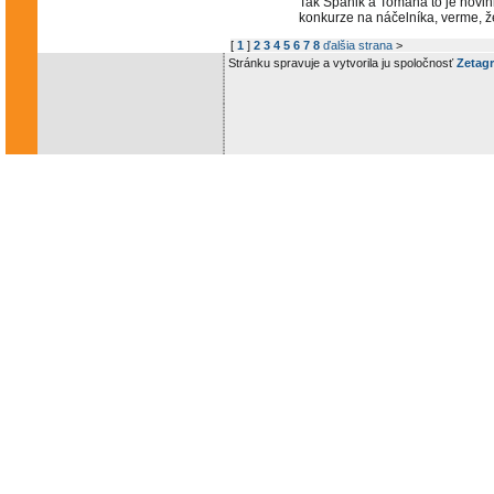
Tak Španik a Tomana to je novi
konkurze na náčelníka, verme, ž
[
1
]
2
3
4
5
6
7
8
ďalšia strana
>
Stránku spravuje a vytvorila ju spoločnosť
Zetagr