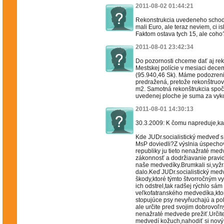
2011-08-02 01:44:21
Rekonstrukcia uvedeneho schodi
mali Euro, ale teraz neviem, ci is
Faktom ostava tych 15, ale coho
2011-08-01 23:42:34
Do pozornosti chceme dať aj re
Mestskej polície v mesiaci dece
(95.940,46 Sk). Máme podozrenie
predražená, pretože rekonštruov
m2. Samotná rekonštrukcia spočí
uvedenej ploche je suma za vyko
2011-08-01 14:30:13
30.3.2009: K čomu napreduje,ka
Kde JUDr.socialistický medveď 
MsP doviedli?Z výslnia úspecho
republiky ju tieto nenažraté med
zákonnosť a dodržiavanie pravidi
naše medvedíky.Brumkali si,vyžra
dalo.Keď JUDr.socialistický med
škody,ktoré týmto štvorročným v
ich odstrel,tak radšej rýchlo sá
veľkofatranského medvedíka,ktor
stopujúce psy nevyňuchajú a poľ
ale určite pred svojim dobrovoľ
nenažraté medvede prežiť.Určite
medvedí kožuch,nahodiť si nový