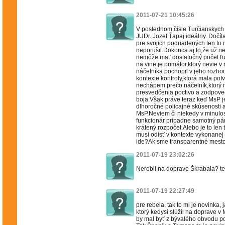
2011-07-21 10:45:26
V poslednom čísle Turčianskych
JUDr. Jozef Ťapaj ideálny. Dočít
pre svojich podriadených len to 
neporušil.Dokonca aj to,že už ne
nemôže mať dostatočný počet ľud
na vine je primátor,ktorý nevie 
náčelníka pochopil v jeho rozhod
kontexte kontroly,ktorá mala potv
nechápem prečo náčelník,ktorý m
presvedčenia poctivo a zodpoved
boja.Však práve teraz keď MsP j
dlhoročné policajné skúsenosti 
MsP.Neviem či niekedy v minulost
funkcionár prípadne samotný pán
krátený rozpočet.Alebo je to len
musí odísť v kontexte vykonanej 
ide?Ak sme transparentné mesto 
2011-07-19 23:02:26
Nerobil na doprave Škrabala? te
2011-07-19 22:27:49
pre rebela, tak to mi je novinka, 
ktorý kedysi slúžil na doprave v 
by mal byť z bývalého obvodu pol