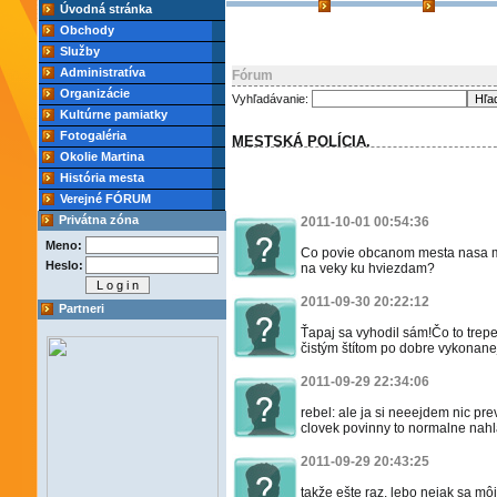
Úvodná stránka
Obchody
Služby
Administratíva
Fórum
Organizácie
Vyhľadávanie:
Kultúrne pamiatky
Fotogaléria
MESTSKÁ POLÍCIA.
Okolie Martina
História mesta
Verejné FÓRUM
Privátna zóna
2011-10-01 00:54:36
Meno:
Co povie obcanom mesta nasa mes
Heslo:
na veky ku hviezdam?
2011-09-30 20:22:12
Partneri
Ťapaj sa vyhodil sám!Čo to trep
čistým štítom po dobre vykonanej
2011-09-29 22:34:06
rebel: ale ja si neeejdem nic p
clovek povinny to normalne nahlas
2011-09-29 20:43:25
takže ešte raz, lebo nejak sa mô