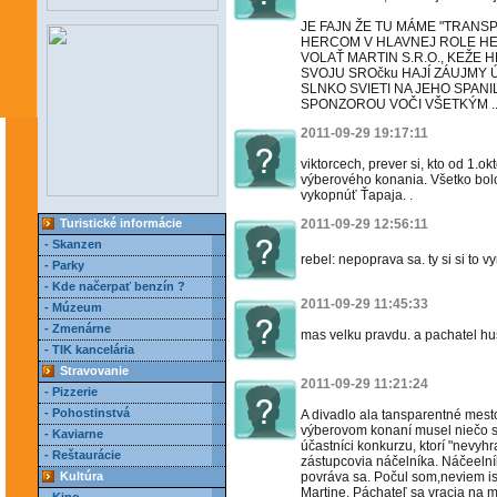
JE FAJN ŽE TU MÁME "TRAN
HERCOM V HLAVNEJ ROLE HER
VOLAŤ MARTIN S.R.O., KEŽE 
SVOJU SROčku HAJÍ ZÁUJMY 
SLNKO SVIETI NA JEHO SPANI
SPONZOROU VOČI VŠETKÝM .
2011-09-29 19:17:11
viktorcech, prever si, kto od 1.okt
výberového konania. Všetko bol
vykopnúť Ťapaja. .
Turistické informácie
2011-09-29 12:56:11
- Skanzen
rebel: nepoprava sa. ty si si to v
- Parky
- Kde načerpať benzín ?
2011-09-29 11:45:33
- Múzeum
- Zmenárne
mas velku pravdu. a pachatel hus
- TIK kancelária
Stravovanie
2011-09-29 11:21:24
- Pizzerie
- Pohostinstvá
A divadlo ala tansparentné mest
výberovom konaní musel niečo sľú
- Kaviarne
účastníci konkurzu, ktorí "nevyhr
- Reštaurácie
zástupcovia náčelníka. Náčeelník
Kultúra
povráva sa. Počul som,neviem i
Martine. Páchateľ sa vracia na m