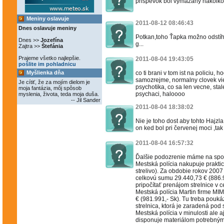
prispevok bol vymazany nakolko o
Meniny oslavuje
2011-08-12 08:46:43
Dnes oslavuje meniny
Potkan,toho Ťapka možno odstíh
Dnes >>
Jozefína
g...
Zajtra >>
Štefánia
Prajeme všetko najlepšie.
2011-08-04 19:43:05
pošlite im pohladnicu
Myšlienka dňa
co ti brani v tom ist na policiu, 
samozrejme, normalny clovek vie,
Je cítiť, že za mojím dielom je
psychotika, co sa len vecne, stal
moja fantázia, môj spôsob
psychaci, haloooo
myslenia, života, teda moja duša.
-- Jil Sander
2011-08-04 18:38:02
Nie je toho dost aby tohto Hajzla
on ked bol pri červenej moci ,tak
2011-08-04 16:57:32
Ďalšie podozrenie máme na spolu
Mestská polícia nakupuje praktic
strelivo). Za obdobie rokov 2007 
celkovú sumu 29.440,73 € (886.9
pripočítať prenájom strelnice v 
Mestská polícia Martin firme MI
€ (981.991,- Sk). Tu treba poukáz
strelnica, ktorá je zaradená pod
Mestská polícia v minulosti ale a
disponuje materiálom potrebným 