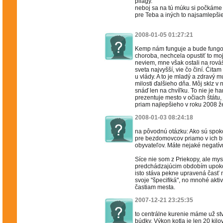
pliagy.
neboj sa na tú múku si počkáme
pre Teba a iných to najsamlepšie,
2008-01-05 01:27:21
Kemp nám funguje a bude fungo
choroba, nechcela opustiť to moj
neviem, mne však ostali na rováš
sveta najvyšší, vie čo činí. Ćita
u vlády. A to je mladý a zdravý m
milosti ďalšieho dňa. Môj sklz v
snáď len na chvíľku. To nie je h
prezentuje mesto v očiach štátu,
priam najlepšieho v roku 2008 ž
2008-01-03 08:24:18
na pôvodnú otázku: Ako sú spok
pre bezdomovcov priamo v ich blí
obyvateľov. Máte nejaké negatív
Síce nie som z Priekopy, ale mys
predchádzajúcim obdobím upoko
isto stáva pekne upravená časť
svoje "špecifiká", no mnohé aktiv
častiam mesta.
2007-12-21 23:25:35
to centrálne kurenie máme už stv
búdky. Výkon kotla je len 20 kil