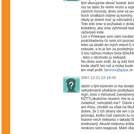
tým vkurujeme desať búdok. kúrim
raz sa stalo že velmi mrzlo a vyp
zamrzli rozvody. dnes sme sa pois
troch chatkách máme aj komíny, 
vtedy je dobré mať aj náhradné 
Toto leto sme si požiadali o dot
kolektory, aby sme vyhrievali te
vyčerpali inde.
Len v Priekope som sám narátal 
podchladenia čo som ich poznal
lebo sa stratili do iných miest či
nebude, a to je len za poslednýc
S tou ražnou múkov bola dôležitá
, lebo v obchode ju nekúpiš.
No dnes som zistil, že aj náš šr
bude stačiť len raž a múka bude 
ten mail pošli
3proces@gaya.sk
2007-12-21 22:19:45
atolm s tým kúrením si ma dost
vybudované ubykácie poskytujúc
marí, bolo v minulosti zverejnenýc
NŽT?),skutočne neviem. Ale to 
zvládnuť, nehojdáš ma?. Dáme eš
ani ihlou, chválili sa však na Ms
dobre, že z ich strany ide len o
priznajú, koľko ľudí zamrzlo tu 
hlavne nech neklamú v takejto š
evidovaný. Akurát niekomu pritiah
neskoro som reagoval. Mám však 