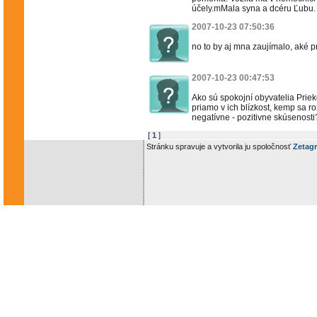
účely.mMala syna a dcéru Ľubu. P
2007-10-23 07:50:36
no to by aj mna zaujímalo, aké p
2007-10-23 00:47:53
Ako sú spokojní obyvatelia Pri
priamo v ich blízkost, kemp sa r
negatívne - pozitivne skúsenosti
[
1
]
Stránku spravuje a vytvorila ju spoločnosť
Zetagr