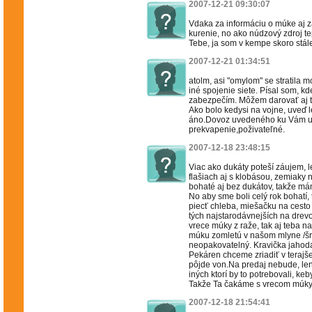
2007-12-21 09:30:07
Vdaka za informáciu o múke aj 
kurenie, no ako núdzový zdroj tep
Tebe, ja som v kempe skoro stále
2007-12-21 01:34:51
atolm, asi "omylom" se stratila
iné spojenie siete. Písal som, 
zabezpečím. Môžem darovať aj te
Ako bolo kedysi na vojne, uveď 
áno.Dovoz uvedeného ku Vám už 
prekvapenie,poživateľné.
2007-12-18 23:48:15
Viac ako dukáty poteší záujem, 
flašiach aj s klobásou, zemiaky 
bohaté aj bez dukátov, takže má
No aby sme boli celý rok bohatí
piecť chleba, miešačku na cest
tých najstarodávnejších na drev
vrece múky z raže, tak aj teba 
múku zomletú v našom mlyne /šro
neopakovatelný. Kravička jahod
Pekáren chceme zriadiť v terajšej
pôjde von.Na predaj nebude, len
iných ktorí by to potrebovali, ke
Takže Ta čakáme s vrecom múky,
2007-12-18 21:54:41