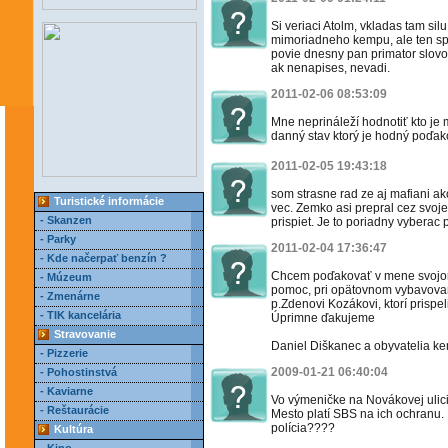
Si veriaci Atolm, vkladas tam si
mimoriadneho kempu, ale ten sp
povie dnesny pan primator slovo,
ak nenapises, nevadi.
2011-02-06 08:53:09
Mne neprináleží hodnotiť kto je m
danný stav ktorý je hodný poďak
2011-02-05 19:43:18
som strasne rad ze aj mafiani a
Turistické informácie
vec. Zemko asi prepral cez svoj
- Skanzen
prispiet. Je to poriadny vyberac p
- Parky
2011-02-04 17:36:47
- Kde načerpať benzín ?
Chcem poďakovať v mene svojom
- Múzeum
pomoc, pri opätovnom vybavovan
- Zmenárne
p.Zdenovi Kozákovi, ktorí prispe
- TIK kancelária
Úprimne ďakujeme
Stravovanie
Daniel Diškanec a obyvatelia k
- Pizzerie
2009-01-21 06:40:04
- Pohostinstvá
- Kaviarne
Vo výmeničke na Novákovej ulici
- Reštaurácie
Mesto platí SBS na ich ochranu.
polícia????
Kultúra