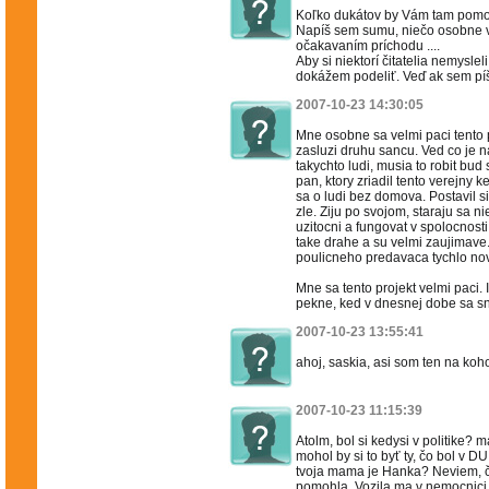
Koľko dukátov by Vám tam pomo
Napíš sem sumu, niečo osobne v
očakavaním príchodu ....
Aby si niektorí čitatelia nemysle
dokážem podeliť. Veď ak sem pí
2007-10-23 14:30:05
Mne osobne sa velmi paci tento 
zasluzi druhu sancu. Ved co je n
takychto ludi, musia to robit bud 
pan, ktory zriadil tento verejny
sa o ludi bez domova. Postavil s
zle. Ziju po svojom, staraju sa n
uzitocni a fungovat v spolocnosti
take drahe a su velmi zaujimave
poulicneho predavaca tychlo nov
Mne sa tento projekt velmi paci. 
pekne, ked v dnesnej dobe sa sn
2007-10-23 13:55:41
ahoj, saskia, asi som ten na koh
2007-10-23 11:15:39
Atolm, bol si kedysi v politike? 
mohol by si to byť ty, čo bol v D
tvoja mama je Hanka? Neviem, či 
pomohla. Vozila ma v nemocnici do