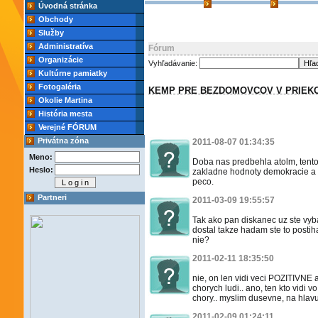
Úvodná stránka
Obchody
Služby
Administratíva
Fórum
Organizácie
Vyhľadávanie:
Kultúrne pamiatky
Fotogaléria
KEMP PRE BEZDOMOVCOV V PRIEK
Okolie Martina
História mesta
Verejné FÓRUM
Privátna zóna
2011-08-07 01:34:35
Meno:
Doba nas predbehla atolm, tento 
Heslo:
zakladne hodnoty demokracie a 
peco.
Partneri
2011-03-09 19:55:57
Tak ako pan diskanec uz ste vyba
dostal takze hadam ste to postih
nie?
2011-02-11 18:35:50
nie, on len vidi veci POZITIVNE 
chorych ludi.. ano, ten kto vi
chory.. myslim dusevne, na hlavu
2011-02-09 01:24:11