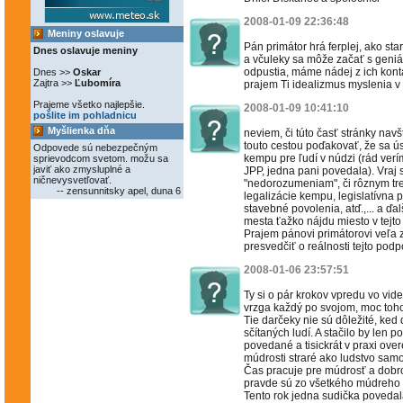
2008-01-09 22:36:48
Meniny oslavuje
Pán primátor hrá ferplej, ako sta
Dnes oslavuje meniny
a včuleky sa môže začať s geni
odpustia, máme nádej z ich konta
Dnes >>
Oskar
Zajtra >>
Ľubomíra
prajem Ti idealizmus myslenia 
Prajeme všetko najlepšie.
2008-01-09 10:41:10
pošlite im pohladnicu
Myšlienka dňa
neviem, či túto časť stránky navš
touto cestou poďakovať, že sa ús
Odpovede sú nebezpečným
kempu pre ľudí v núdzi (rád verím
sprievodcom svetom. možu sa
javiť ako zmysluplné a
JPP, jedna pani povedala). Vraj 
ničnevysvetľovať.
"nedorozumeniam", či rôznym tre
-- zensunnitsky apel, duna 6
legalizácie kempu, legislatívna 
stavebné povolenia, atď.,... a ďal
mesta ťažko nájdu miesto v tejto
Prajem pánovi primátorovi veľa
presvedčiť o reálnosti tejto podp
2008-01-06 23:57:51
Ty si o pár krokov vpredu vo vid
vrzga každý po svojom, moc toh
Tie darčeky nie sú dôležité, ked
sčítaných ludí. A stačilo by len p
povedané a tisickrát v praxi over
múdrosti straré ako ludstvo samo
Čas pracuje pre múdrosť a dobro,
pravde sú zo všetkého múdreho n
Tento rok jedna sudička povedala