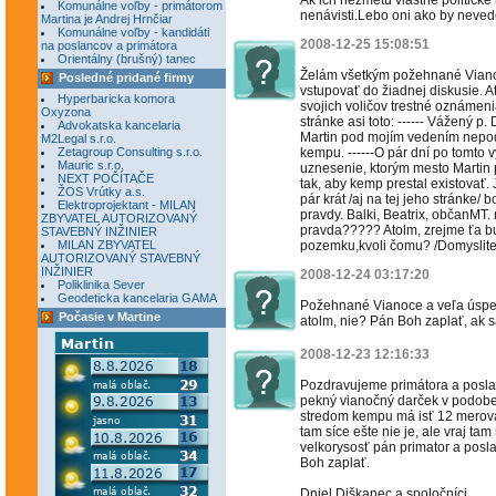
Ak ich nezmetú vlastne politické 
Komunálne voľby - primátorom
nenávisti.Lebo oni ako by nevedel
Martina je Andrej Hrnčiar
Komunálne voľby - kandidáti
2008-12-25 15:08:51
na poslancov a primátora
Orientálny (brušný) tanec
Želám všetkým požehnané Viano
Posledné pridané firmy
vstupovať do žiadnej diskusie. A
Hyperbaricka komora
svojich voličov trestné oznámen
Oxyzona
stránke asi toto: ------ Vážený 
Advokatska kancelaria
Martin pod mojím vedením nepodn
M2Legal s.r.o.
Zetagroup Consulting s.r.o.
kempu. ------O pár dní po tomto 
Mauric s.r.o.
uznesenie, ktorým mesto Martin
NEXT POČÍTAČE
tak, aby kemp prestal existovať.
ŽOS Vrútky a.s.
pár krát /aj na tej jeho stránke/
Elektroprojektant - MILAN
pravdy. Balki, Beatrix, občanMT. m
ZBYVATEL AUTORIZOVANÝ
pravda????? Atolm, zrejme ťa bu
STAVEBNÝ INŽINIER
MILAN ZBYVATEL
pozemku,kvoli čomu? /Domyslite si
AUTORIZOVANÝ STAVEBNÝ
INŽINIER
2008-12-24 03:17:20
Poliklinika Sever
Geodeticka kancelaria GAMA
Požehnané Vianoce a veľa úspec
Počasie v Martine
atolm, nie? Pán Boh zaplať, ak sa 
2008-12-23 12:16:33
Pozdravujeme primátora a poslan
pekný vianočný darček v podob
stredom kempu má isť 12 merová 
tam síce ešte nie je, ale vraj t
velkorysosť pán primator a posla
Boh zaplať.
Dniel Diškanec a spoločníci