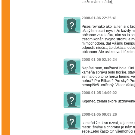
takže máme nádej,...
2008-01-06 22:25:41
Píšeš rovnako ako ja, len si o k
ušatý hrniec si myslí, že každý
občanov v srdiečku, ako sa to s
treťom konári svojho stromu a m
mimochodom, dal Vášmu kempu 
odpustiť niečo.., čo dokázal od
občanom. Ale asi znova blúznim
2008-01-06 02:10:24
Napísal som, možnosť bola. Oni 
kameňa správu bolo horšie, starý
že málo do toho herca tneme, ve
nehrá? Pre Bilbao? Pre sky? Pre 
nenapíšeš umlčaný. Viktor, ďakuj
2008-01-05 14:09:02
Kojenec, zelam skore uzdraveni
2008-01-05 09:03:26
som rád že si sa ozval, kojenec, 
medzi živými a choroba je nám t
sebe.Lebo často On všemohúci n