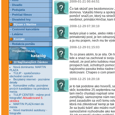
- Kino
2009-01-21 00:44:51
- Divadlo
Čo tak skúsiť pre bezdomovcov
- Podujatia
domova. Vykašlú hlieny a spoko
- Prehľad filmov
pomôcť snaží,on, ktorý na slnieč
nevšimol, primátor.Hrnčiar, kam to
- Divadelné hry
Bývam v Martine
2008-12-29 07:30:10
- Cestovné kancelárie
kedysi písal o sebe, alebo nikto 
- Lekárne
primatorský post, je len odrazov
Kontakt
a ja mu prajem, nech mu tie výs
- Redakcia portálu
2008-12-29 01:15:03
To co pises atolm, to je sila. On
kde a snazi sa zachovat si svoju 
netusil, ze pod jeho ludskou mas
10 Najčítanejších článkov
prospech ludi, ochotnych pomoct
Nová dominanta: MARTIN
hajzloveho pavuka treba riadne
PLAZA
stolicovani. Chapes o com pisem,
TULIP - spoločensko-
obchodné centrum
2008-12-25 16:20:18
Bezplatný internet - poznáme
detaily
Komunálne voľby: poznáme
je to tak podobne ako hovoríš, 
prvých kandidátov na primátora
skôr, konkrétne 25.septembra na 
mesta
tam niečo chystajú napísali sme 
TULIP CENTER - máme prvé
zamýšlajú. samozrejme nám neod
fotografie!
Aktualizované 5.
pred zasadutím sa voči tomu odvo
októbra
MARTIN PLAZA mieri do
ktorá má zlikvidovať kemp je tak
mesta
že sa budú tváriť ako múdro rozho
Nové martinské autobusy -
samoúčelné rozhodnutie ako kem
fotografie