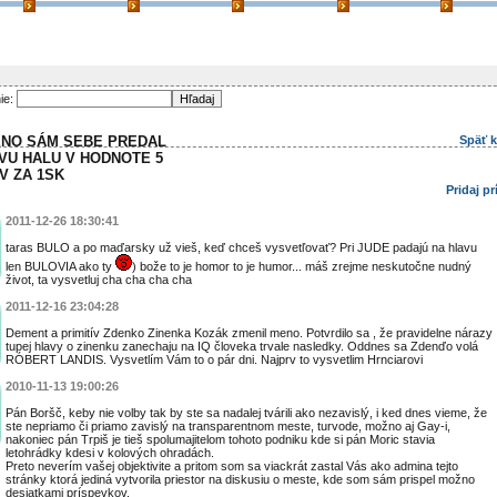
ie:
ENO SÁM SEBE PREDAL
Späť 
VU HALU V HODNOTE 5
V ZA 1SK
Pridaj p
2011-12-26 18:30:41
taras BULO a po maďarsky už vieš, keď chceš vysvetľovať? Pri JUDE padajú na hlavu
len BULOVIA ako ty
) bože to je homor to je humor... máš zrejme neskutočne nudný
život, ta vysvetluj cha cha cha cha
2011-12-16 23:04:28
Dement a primitív Zdenko Zinenka Kozák zmenil meno. Potvrdilo sa , že pravidelne nárazy
tupej hlavy o zinenku zanechaju na IQ človeka trvale nasledky. Oddnes sa Zdenďo volá
RÓBERT LANDIS. Vysvetlím Vám to o pár dni. Najprv to vysvetlim Hrnciarovi
2010-11-13 19:00:26
Pán Boršč, keby nie volby tak by ste sa nadalej tvárili ako nezavislý, i ked dnes vieme, že
ste nepriamo či priamo zavislý na transparentnom meste, turvode, možno aj Gay-i,
nakoniec pán Trpiš je tieš spolumajitelom tohoto podniku kde si pán Moric stavia
letohrádky kdesi v kolových ohradách.
Preto neverím vašej objektivite a pritom som sa viackrát zastal Vás ako admina tejto
stránky ktorá jediná vytvorila priestor na diskusiu o meste, kde som sám prispel možno
desiatkami príspevkov.