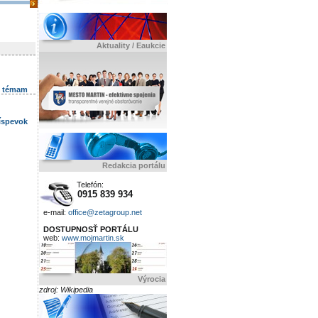
Aktuality / Eaukcie
k témam
ríspevok
Redakcia portálu
Telefón:
0915 839 934
e-mail:
office@zetagroup.net
DOSTUPNOSŤ PORTÁLU
web:
www.mojmartin.sk
Výrocia
zdroj: Wikipedia