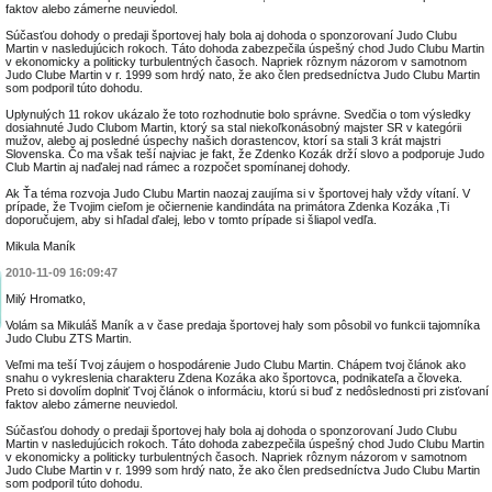
faktov alebo zámerne neuviedol.
Súčasťou dohody o predaji športovej haly bola aj dohoda o sponzorovaní Judo Clubu
Martin v nasledujúcich rokoch. Táto dohoda zabezpečila úspešný chod Judo Clubu Martin
v ekonomicky a politicky turbulentných časoch. Napriek rôznym názorom v samotnom
Judo Clube Martin v r. 1999 som hrdý nato, že ako člen predsedníctva Judo Clubu Martin
som podporil túto dohodu.
Uplynulých 11 rokov ukázalo že toto rozhodnutie bolo správne. Svedčia o tom výsledky
dosiahnuté Judo Clubom Martin, ktorý sa stal niekoľkonásobný majster SR v kategórii
mužov, alebo aj posledné úspechy našich dorastencov, ktorí sa stali 3 krát majstri
Slovenska. Čo ma však teší najviac je fakt, že Zdenko Kozák drží slovo a podporuje Judo
Club Martin aj naďalej nad rámec a rozpočet spomínanej dohody.
Ak Ťa téma rozvoja Judo Clubu Martin naozaj zaujíma si v športovej haly vždy vítaní. V
prípade, že Tvojim cieľom je očiernenie kandindáta na primátora Zdenka Kozáka ,Ti
doporučujem, aby si hľadal ďalej, lebo v tomto prípade si šliapol vedľa.
Mikula Maník
2010-11-09 16:09:47
Milý Hromatko,
Volám sa Mikuláš Maník a v čase predaja športovej haly som pôsobil vo funkcii tajomníka
Judo Clubu ZTS Martin.
Veľmi ma teší Tvoj záujem o hospodárenie Judo Clubu Martin. Chápem tvoj článok ako
snahu o vykreslenia charakteru Zdena Kozáka ako športovca, podnikateľa a človeka.
Preto si dovolím doplniť Tvoj článok o informáciu, ktorú si buď z nedôslednosti pri zisťovaní
faktov alebo zámerne neuviedol.
Súčasťou dohody o predaji športovej haly bola aj dohoda o sponzorovaní Judo Clubu
Martin v nasledujúcich rokoch. Táto dohoda zabezpečila úspešný chod Judo Clubu Martin
v ekonomicky a politicky turbulentných časoch. Napriek rôznym názorom v samotnom
Judo Clube Martin v r. 1999 som hrdý nato, že ako člen predsedníctva Judo Clubu Martin
som podporil túto dohodu.