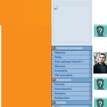
Turistické informácie
- Skanzen
- Parky
- Kde načerpať benzín ?
- Múzeum
- Zmenárne
- TIK kancelária
Stravovanie
- Pizzerie
- Pohostinstvá
- Kaviarne
- Reštaurácie
Kultúra