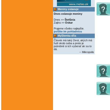
Meniny oslavuje
Dnes oslavuje meniny
Dnes >>
Štefánia
Zajtra >>
Oskar
Prajeme všetko najlepšie.
pošlite im pohladnicu
Myšlienka dňa
Človek má taký život, akých má
ľudí okolo seba a preto je
potrebné si ich vyberať ak sa to
dá.
-- Mikropolis