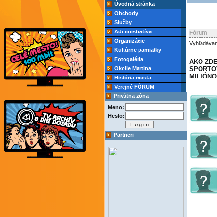
Úvodná stránka
Obchody
Služby
Administratíva
Fórum
Organizácie
Vyhľadávan
Kultúrne pamiatky
Fotogaléria
AKO ZD
Okolie Martina
SPORTO
MILIÓNO
História mesta
Verejné FÓRUM
Privátna zóna
Meno:
Heslo:
Partneri