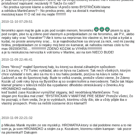
príslušnosť napísané: nezávislý !!! Takže čo robí?
- No predsa sproste klame a odrbáva ! A prečo tento BYSTRIČKAN klame
a odrbáva Martinčanov? - No predsa preto, aby sa dostal k martinskej
mestskej kase !!! O nič iné mu nejde !!!!!!!!!!!
2010-11-10 07:29:51
feromirko apon maj tie gule a pis pod svojim menom, feromirko
pisem tu aj ja
pod svojim, pise tu aj zdeno pod vlastnym a predpokladam ze nie feromirko, ale P.V., alebo
nejaky taky srac "charakter"? Ale k tomu sa nepriznas kto vlastne si, len kydat a kydat a
kydat, no proste anonymny srac... to je najednoduchsie sa skryvat za nick, ved mi zavolaj
hrdina, predpokladam ze si nejaky moj best ex-kamarat, ak nahodou nemas cislo tu ho
mas 0915934750.... !!!!!!!!!!!!!!!! ZDENO KOZAK to VYHRA !!!!!!!!!!!!!!!!
a je tu neskutocna nervozita k voli tomu v Martine, asi na tom NIECO BUDE!
2010-11-09 22:46:41
Dnes "férový" majiteľ športovej haly, ku ktorej sa dostal záhadným spôsobom
za 1 korunu, v TV Turiec vykladal, ako on býva na Ľadovni. Tak nech všetkých, ktorým
chce vykladať o tom, ako sa mu to s tou halou podarilo, pozýva na kávu k sebe na
Ľadoveň a nie do športovej haly. Bude to veľká sranda, pretože všetci vieme, že Zdeno
Kozák už celé roky býva na Bystričke aj so svojimi koňmi a mercedesmi. Takže tak hlúpo
klamať priamo v televízii môže iba vypatlanec dlhodobo otrieskávaný o žinenku.A ty
HROMÁDKO nešťastia,
keď budeš zase Kozákovi vymýšľať slogany, tiež neodrbávaj Martinčanov. Tvoj
slogan pre Kozáka mal znieť: "BYSTRIČKAN V MARTINE PRE SEBA!" Pretože všetci, čo
ho poznajú, o ňom vedia, že je to vydriduch, ktorému vždy išlo, ide a vždy pôjde iba o
vlastný prospech. Preto sa neštíti sústavne drzo klamať!!!
2010-11-09 22:21:32
p Mikulas Manik myslim ze ste mysleli p. HROMATKA ktory si dal podobne meno a to nie
som ja, ja som HROMADKO a stojim za p. Kozakom, ktoremu robim kampan - tak pozor
na pismenka!!! Dakujem