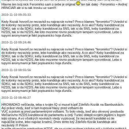
Hlavne ten tvoj nick Feromirko sam o sebe je original
len tak dalej - Feromirko = Andrej
HRNCIAR ale si tu tak trosku uz sam!!!
2010-11-10 09:35:33
Kedy Kozak hovoril ze nezavisli su najvacsie svine? Preco klames "feromirko"? Uviedol si
do kolonky nezavisly preto, lebo kandiduje ako nezavisly. A co ako? Keby kandidoval za
SDKU, tak si da SDKU, keby kandidoval za SNS, tak si da SNS, keby kandidoval za
HZDS, tak si da HZDS. Ale toto mozeme rovno poulicnym lampam vysvetlovat. Lebo s
tupymi anonymami je fakt popisanicko hoja ďunďa.
2010-11-10 09:24:46
Kedy Kozak hovoril ze nezavisli su najvacsie svine? Preco klames "feromirko"? Uviedol si
do kolonky nezavisly preto, lebo kandiduje ako nezavisly. A co ako? Keby kandidoval za
SDKU, tak si da SDKU, keby kandidoval za SNS, tak si da SNS, keby kandidoval za
HZDS, tak si da HZDS. Ale toto mozeme rovno poulicnym lampam vysvetlovat. Lebo s
tupymi anonymami je fakt popisanicko hoja ďunďa.
2010-11-10 08:55:56
Kedy Kozak hovoril ze nezavisli su najvacsie svine? Preco klames "feromirko"? Uviedol si
do kolonky nezavisly preto, lebo kandiduje ako nezavisly. A co ako? Keby kandidoval za
SDKU, tak si da SDKU, keby kandidoval za SNS, tak si da SNS, keby kandidoval za
HZDS, tak si da HZDS. Ale toto mozeme rovno poulicnym lampam vysvetlovat. Lebo s
tupymi anonymami je fakt popisanicko hoja ďunďa.
2010-11-10 08:46:27
HROMADKO nešťastia, teba s tvojim IQ si musel kúpiť Zdeňďo Kozák na Bambuskách.
Asi práve vtedy, keď si tam kupoval hlasy pred voľbami do
VÚC a potom aj pred parlamentnými voľbami. To bolo vtedy, keď ako okresný predseda
Mečiarovho HZDS kandidoval do parlamentu a celý Turiec oblepil svojimi plgátmi s logom
tejto strany. A vo všetkých novinách vtedy vypisoval, že nezavislí kandidáti sú tie
najväčšie svine, lebo najviac kradnú. Dnes tento istý Zdeňďo Kozák kandiduje ako
nezávislý !!! Pritom
je stále okresným predsedom HZDS, ale na svojej osobnej stránke má v kolónke politická