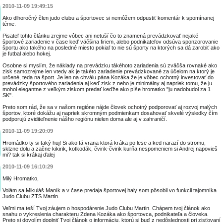
2010-11-09 19:49:15
Ako dlhoročný člen judo clubu a športovec si nemôžem odpustiť komentár k spomínanej
téme.
Pisateľ tohto článku zrejme vôbec ani netuší čo to znamená prevádzkovať nejaké
športové zariadenie v čase keď väčšina firiem, alebo podnikateľov odsúva sponzorovanie
športu ako takého na posledné miesto pokiaľ to nie sú športy na ktorých sa dá zarobiť ako
je futbal alebo hokej.
Osobne si myslím, že náklady na prevádzku tákéhoto zariadenia sú zväčša rovnaké ako
zisk samozrejme len vtedy ak je takéto zariadenie prevádzkované za účelom na ktorý je
určené, teda na šport. Je len na chválu pána Kozáka že je vôbec ochotný investovať do
prevádzky športového zariadenia aj keď zisk z neho je minimálny aj napriek tomu, že ju
mohol elegantne z veľkým ziskom predať keďže ako píše hromatko "ju nadobudol za 1
SK".
Preto som rád, že sa v našom regióne nájde človek ochotný podporovať aj rozvoj malých
športov, ktoré dokážu aj napriek skromným podmienkam dosahovať skvelé výsledky čím
podporujú zviditeľnenie nášho regiónu nielen doma ale aj v zahraničí.
2010-11-09 19:20:09
Hromádko ty si taký huj! Si ako tá vrana ktorá kráka po lese a ked narazí do stromu,
sklzne dolu a začne kikirik, kotkodák, čvirik-čvirik kurňa nespomeniem si Andrej napovieš
mi? tak si krákaj ďalej
2010-11-09 16:10:29
Milý Hromatko,
Volám sa Mikuláš Maník a v čase predaja športovej haly som pôsobil vo funkcii tajomníka
Judo Clubu ZTS Martin.
Veľmi ma teší Tvoj záujem o hospodárenie Judo Clubu Martin. Chápem tvoj článok ako
snahu o vykreslenia charakteru Zdena Kozáka ako športovca, podnikateľa a človeka.
Preto si dovolím doplniť Tvoj článok o informáciu, ktorú si buď z nedôslednosti pri zisťovaní