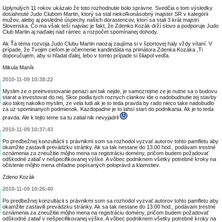
Uplynulých 11 rokov ukázalo že toto rozhodnutie bolo správne. Svedčia o tom výsledky
dosiahnuté Judo Clubom Martin, ktorý sa stal niekoľkonásobný majster SR v kategórii
mužov, alebo aj posledné úspechy našich dorastencov, ktorí sa stali 3 krát majstri
Slovenska. Čo ma však teší najviac je fakt, že Zdenko Kozák drží slovo a podporuje Judo
Club Martin aj naďalej nad rámec a rozpočet spomínanej dohody.
Ak Ťa téma rozvoja Judo Clubu Martin naozaj zaujíma si v športovej haly vždy vítaní. V
prípade, že Tvojim cieľom je očiernenie kandindáta na primátora Zdenka Kozáka ,Ti
doporučujem, aby si hľadal ďalej, lebo v tomto prípade si šliapol vedľa.
Mikula Maník
2010-11-09 10:38:22
Myslim ze o preinvestovanie penazi ani tak nejde, je samozrejme ze je nutne sa o budovu
starat a investovat do nej. Skor podla tych roznych clankov ide o nadobudnutie tej stavby
ako takej nakolko myslim, ze vela ludi ak je to teda pravda by rado nieco take nadobudlo
za uz spominanych podmienok. Kazdopadne je to lahsi start do podnikania. Ak je to teda
pravda. Ale k tejto teme sa tu zatial nik nevyjadril
2010-11-09 10:37:43
Po predbežnej konzultácii s právnikmi som sa rozhodol vyzvať autorov tohto pamfletu aby
okamžite zastavili prevádzku stránky. Ak sa tak nestane do 13.00 hod., podávam trestné
oznámenia za zneužitie môjho mena na registráciu domény, pričom budem požadovať
odškodné zatiaľ v nešpecifikovanej výške. A vôbec podniknem všetky potrebné kroky na
očistenie môjho mena ohľadne popísaných poloprávd a klamstiev.
Zdeno Kozák
2010-11-09 10:26:40
Po predbežnej konzultácii s právnikmi som sa rozhodol vyzvať autorov tohto pamfletu aby
okamžite zastavili prevádzku stránky. Ak sa tak nestane do 13.00 hod., podávam trestné
oznámenia za zneužitie môjho mena na registráciu domény, pričom budem požadovať
odškodné zatiaľ v nešpecifikovanej výške. A vôbec podniknem všetky potrebné kroky na