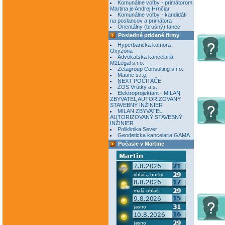
Komunálne voľby - primátorom
Martina je Andrej Hrnčiar
Komunálne voľby - kandidáti
na poslancov a primátora
Orientálny (brušný) tanec
Posledné pridané firmy
Hyperbaricka komora
Oxyzona
Advokatska kancelaria
M2Legal s.r.o.
Zetagroup Consulting s.r.o.
Mauric s.r.o.
NEXT POČÍTAČE
ŽOS Vrútky a.s.
Elektroprojektant - MILAN
ZBYVATEL AUTORIZOVANÝ
STAVEBNÝ INŽINIER
MILAN ZBYVATEL
AUTORIZOVANÝ STAVEBNÝ
INŽINIER
Poliklinika Sever
Geodeticka kancelaria GAMA
Počasie v Martine