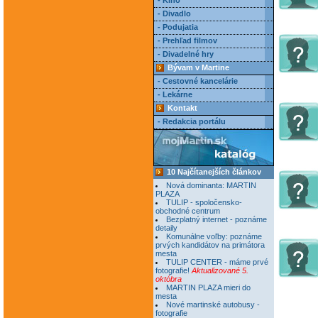
- Kino
- Divadlo
- Podujatia
- Prehľad filmov
- Divadelné hry
Bývam v Martine
- Cestovné kancelárie
- Lekárne
Kontakt
- Redakcia portálu
10 Najčítanejších článkov
Nová dominanta: MARTIN
PLAZA
TULIP - spoločensko-
obchodné centrum
Bezplatný internet - poznáme
detaily
Komunálne voľby: poznáme
prvých kandidátov na primátora
mesta
TULIP CENTER - máme prvé
fotografie!
Aktualizované 5.
októbra
MARTIN PLAZA mieri do
mesta
Nové martinské autobusy -
fotografie