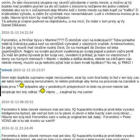
verím, že táto mocenská skupina raz skončí pôsobenie v tomto meste, a možno aj Vy
budete mať problém pozrieť sa do očí ludom s ktorými tu nežijeme len jedno volebné
obdobie ako sa to v súčastnosti deje.Mnoho ludí v tomto meste sa dalo kupiť za "trafiku" či
krátkodobú výhodu, a vidím že výnimiek moc nenachádzam. Ludí s chrbtovou kostou je tu
málo, hlavne tých ktorí by mali byť príkladom.
Tá anketa je zrejme podvod na objednávku, a ma mrzí, že máte v tom prsty aj Vy.
Daniel Diškanec
2010-11-13 14:11:34
Feromirko, a Hrnčiar býva v Martine???? Či domček vozí na kolieskach? Teba poriadne
mláti tá žobrácka palica keď sa nemôžeš vyhrabať z vlastných sračiek. A mimochodom,
že jaký ty musíš mať strašne nudný život, že sa montuješ do životov od teba
úspešnejších. Najprv sa svojim jazykom vyplieskaj po svojej papuli a potom začni perliť.
Že máš len jedno bývanie je len tvoja vec, uvediem ti príklad, ja mám vo vlastníctve 3
domy na roznych miestach = Martin + dedida a dalšia dedina, niekde sa zdržujem viac
niekde menej, musím sa ja niekoho pýtať kde si dam trvalé bydlisko? No nie, ty PAKO !
minob
2010-11-13 10:13:57
hmm tejto duplicite zaznamu nejak nerozumiem, este by som bral keby to bol v ten isty cas
ale takto tomu naozaj nerozumiem, to niekto potrebuje aby tema sa posunula na zaciatok a
bola prva ?
pripadne aby v poslednych prispevkoch to bolo na prvom mieste tak
skopiruje ten isty odkaz ?
vtipne ... zaujimal by ma zamer
2010-11-13 08:32:51
Feromirko k tebe clovek nemoze mat ani slov, IQ hupacieho konika je proti tebe vysoko
inteligencna bytost, ale ved po tom co tu pises si utvori o tebe kazdy sam svoj obraz...
Hlavne ten tvoj nick Feromirko sam o sebe je original len tak dalej - Feromirko = Peter
VONS ale si tu tak trosku uz sam!!!
2010-11-11 21:24:45
Feromirko k tebe clovek nemoze mat ani slov, IQ hupacieho konika je proti tebe vysoko
inteligencna bytost, ale ved po tom co tu pises si utvori o tebe kazdy sam svoj obraz...