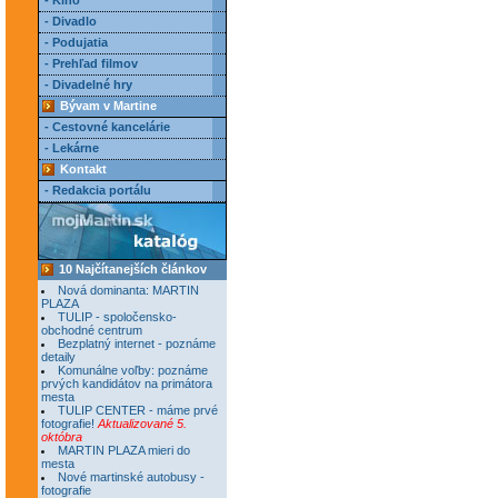
- Kino
- Divadlo
- Podujatia
- Prehľad filmov
- Divadelné hry
Bývam v Martine
- Cestovné kancelárie
- Lekárne
Kontakt
- Redakcia portálu
10 Najčítanejších článkov
Nová dominanta: MARTIN
PLAZA
TULIP - spoločensko-
obchodné centrum
Bezplatný internet - poznáme
detaily
Komunálne voľby: poznáme
prvých kandidátov na primátora
mesta
TULIP CENTER - máme prvé
fotografie!
Aktualizované 5.
októbra
MARTIN PLAZA mieri do
mesta
Nové martinské autobusy -
fotografie