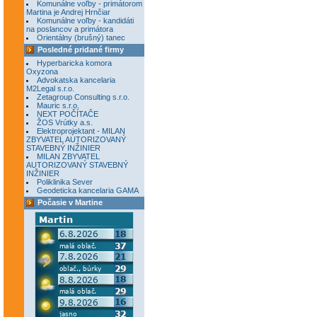
Komunálne voľby - primátorom
Martina je Andrej Hrnčiar
Komunálne voľby - kandidáti
na poslancov a primátora
Orientálny (brušný) tanec
Posledné pridané firmy
Hyperbaricka komora
Oxyzona
Advokatska kancelaria
M2Legal s.r.o.
Zetagroup Consulting s.r.o.
Mauric s.r.o.
NEXT POČÍTAČE
ŽOS Vrútky a.s.
Elektroprojektant - MILAN
ZBYVATEL AUTORIZOVANÝ
STAVEBNÝ INŽINIER
MILAN ZBYVATEL
AUTORIZOVANÝ STAVEBNÝ
INŽINIER
Poliklinika Sever
Geodeticka kancelaria GAMA
Počasie v Martine