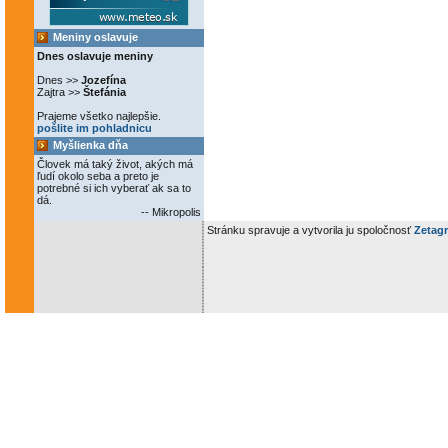
Meniny oslavuje
Dnes oslavuje meniny
Dnes >>
Jozefína
Zajtra >>
Štefánia
Prajeme všetko najlepšie.
pošlite im pohladnicu
Myšlienka dňa
Človek má taký život, akých má
ľudí okolo seba a preto je
potrebné si ich vyberať ak sa to
dá.
-- Mikropolis
Stránku spravuje a vytvorila ju spoločnosť
Zetagr