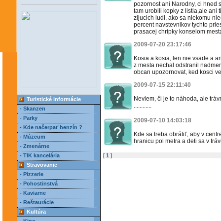
pozornost ani Narodny, ci hned s
tam urobili kopky z listia,ale ani
zijucich ludi, ako sa niekomu n
percent navstevnikov tychto pri
prasacej chripky konselom mesta
2009-07-20 23:17:46
Kosia a kosia, len nie vsade a 
z mesta nechal odstranil nadmer
obcan upozornovat, ked kosci ve
2009-07-15 22:11:40
Neviem, či je to náhoda, ale tr
Turistické informácie
............
- Skanzen
- Parky
2009-07-10 14:03:18
- Kde načerpať benzín ?
Kde sa treba obrátiť, aby v cent
- Múzeum
hranicu pol metra a deti sa v tráv
- Zmenárne
- TIK kancelária
[
1
]
Stravovanie
- Pizzerie
- Pohostinstvá
- Kaviarne
- Reštaurácie
Kultúra