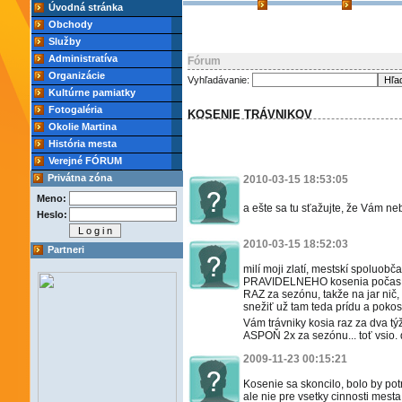
Úvodná stránka
Obchody
Služby
Administratíva
Fórum
Organizácie
Vyhľadávanie:
Kultúrne pamiatky
Fotogaléria
KOSENIE TRÁVNIKOV
Okolie Martina
História mesta
Verejné FÓRUM
Privátna zóna
2010-03-15 18:53:05
Meno:
a ešte sa tu sťažujte, že Vám neb
Heslo:
2010-03-15 18:52:03
Partneri
milí moji zlatí, mestskí spoluobč
PRAVIDELNEHO kosenia počas le
RAZ za sezónu, takže na jar nič,
snežiť už tam teda prídu a pokosi
Vám trávniky kosia raz za dva t
ASPOŇ 2x za sezónu... toť vsio.
2009-11-23 00:15:21
Kosenie sa skoncilo, bolo by potr
ale nie pre vsetky cinnosti mesta