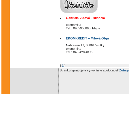
Gabriela Vidová - Bilancia
ekonomika
Tel.:
0905966895,
Mapa
EKOMKREDIT – Milová Oľga
Nábrežná 17, 03861 Vrútky
ekonomika
Tel.:
043-428 40 19
[
1
]
Stránku spravuje a vytvorila ju spoločnosť
Zetagr