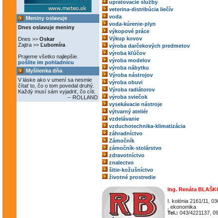
upratovacie služby
veterina-distribúcia liečív
voda
Meniny oslavuje
voda-kúrenie-plyn
Dnes oslavuje meniny
výkopové práce
Výkup kovov
Dnes >>
Oskar
Zajtra >>
Ľubomíra
výroba darčekových predmetov
výroba kľúčov
Prajeme všetko najlepšie.
výroba modelov
pošlite im pohladnicu
výroba nábytku
Myšlienka dňa
Výroba nástrojov
V láske ako v umení sa nesmie
výroba obuvi
čítať to, čo o tom povedal druhý.
Výroba radiátorov
Každý musí sám vyjadriť, čo cíti.
výroba sviečok
-- ROLLAND
vysekávacie nástroje
výtvarný ateliér
vzdelávanie
vzduchotechnika-klimatizácia
záhradníctvo
Zámočník
zámočník-stolárstvo
zdravotníctvo
znalectvo
šitie-kožušníctvo
životné prostredie
Ing. Renáta BLAŠ
I. kolónia 2161/11, 0
, ekonomika
Tel.:
043/4221137, 0