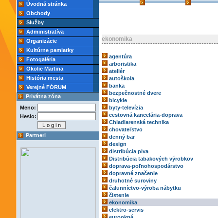
Úvodná stránka
Obchody
Služby
Administratíva
ekonomika
Organizácie
Kultúrne pamiatky
agentúra
Fotogaléria
arboristika
Okolie Martina
ateliér
História mesta
autoškola
banka
Verejné FÓRUM
bezpečnostné dvere
Privátna zóna
bicykle
Meno:
byty-televízia
cestovná kancelária-doprava
Heslo:
Chladiarenská technika
chovateľstvo
Partneri
denný bar
design
distribúcia piva
Distribúcia tabakových výrobkov
doprava-poľnohospodárstvo
dopravné značenie
druhotné suroviny
čalunníctvo-výroba nábytku
čistenie
ekonomika
elektro-servis
eurookná