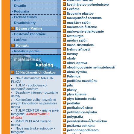
- Kino
kuriérska služba
kvetinárstvo-pohrebníctvo
- Divadlo
Lekárne
- Podujatia
lisovanie plastov
- Prehľad filmov
manipulačná technika
masážny salón
- Divadelné hry
maľovanie-čistenie
Bývam v Martine
maľovanie-stierkovanie
- Cestovné kancelárie
Metalurgia
- Lekárne
módny salón
mäso-distribúcia
Kontakt
Nehnuteľnosti
- Redakcia portálu
noviny
obaly
obuv-oprava
ohodnocovanie nehnuteľností
okná-výroba
10 Najčítanejších článkov
Pálenica
Nová dominanta: MARTIN
pedikúra-manikúra
PLAZA
TULIP - spoločensko-
píla
obchodné centrum
plasty
Bezplatný internet - poznáme
plyn kúrenie
detaily
plyn-kúrenie-voda
Komunálne voľby: poznáme
prvých kandidátov na primátora
podlahy
mesta
počítačové siete
TULIP CENTER - máme prvé
pohľadnice-výroba
fotografie!
Aktualizované 5.
polygrafia
októbra
MARTIN PLAZA mieri do
poradenstvo-účtovníctvo
mesta
požiarna ochrana
Nové martinské autobusy -
poľnohospodárstvo
fotografie