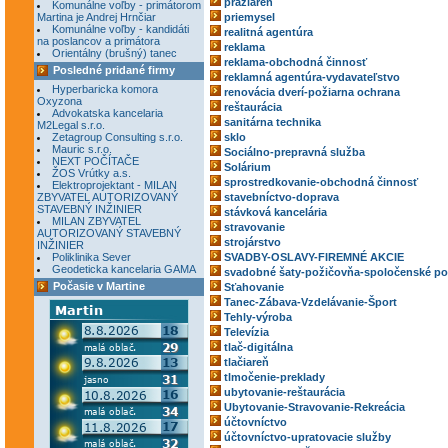
pražiareň
Komunálne voľby - primátorom
Martina je Andrej Hrnčiar
priemysel
Komunálne voľby - kandidáti
realitná agentúra
na poslancov a primátora
reklama
Orientálny (brušný) tanec
reklama-obchodná činnosť
Posledné pridané firmy
reklamná agentúra-vydavateľstvo
Hyperbaricka komora
renovácia dverí-požiarna ochrana
Oxyzona
reštaurácia
Advokatska kancelaria
sanitárna technika
M2Legal s.r.o.
Zetagroup Consulting s.r.o.
sklo
Mauric s.r.o.
Sociálno-prepravná služba
NEXT POČÍTAČE
Solárium
ŽOS Vrútky a.s.
sprostredkovanie-obchodná činnosť
Elektroprojektant - MILAN
ZBYVATEL AUTORIZOVANÝ
stavebníctvo-doprava
STAVEBNÝ INŽINIER
stávková kancelária
MILAN ZBYVATEL
stravovanie
AUTORIZOVANÝ STAVEBNÝ
strojárstvo
INŽINIER
Poliklinika Sever
SVADBY-OSLAVY-FIREMNÉ AKCIE
Geodeticka kancelaria GAMA
svadobné šaty-požičovňa-spoločenské po
Počasie v Martine
Sťahovanie
Tanec-Zábava-Vzdelávanie-Šport
Tehly-výroba
Televízia
tlač-digitálna
tlačiareň
tlmočenie-preklady
ubytovanie-reštaurácia
Ubytovanie-Stravovanie-Rekreácia
účtovníctvo
účtovníctvo-upratovacie služby