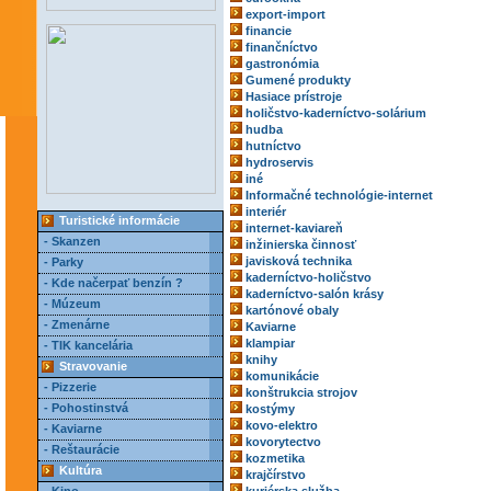
export-import
financie
finančníctvo
gastronómia
Gumené produkty
Hasiace prístroje
holičstvo-kaderníctvo-solárium
hudba
hutníctvo
hydroservis
iné
Informačné technológie-internet
interiér
Turistické informácie
internet-kaviareň
- Skanzen
inžinierska činnosť
javisková technika
- Parky
kaderníctvo-holičstvo
- Kde načerpať benzín ?
kaderníctvo-salón krásy
- Múzeum
kartónové obaly
- Zmenárne
Kaviarne
klampiar
- TIK kancelária
knihy
Stravovanie
komunikácie
- Pizzerie
konštrukcia strojov
- Pohostinstvá
kostýmy
kovo-elektro
- Kaviarne
kovorytectvo
- Reštaurácie
kozmetika
Kultúra
krajčírstvo