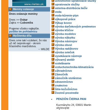
účtovníctvo-upratovacie služby
upratovacie služby
veterina-distribúcia liečív
Meniny oslavuje
voda
Dnes oslavuje meniny
voda-kúrenie-plyn
výkopové práce
Dnes >>
Oskar
Zajtra >>
Ľubomíra
Výkup kovov
výroba darčekových predmetov
Prajeme všetko najlepšie.
výroba kľúčov
pošlite im pohladnicu
výroba modelov
Myšlienka dňa
výroba nábytku
Dnes sme takí vzdelaní, že nás
Výroba nástrojov
už nič neprekvapí - okrem
výroba obuvi
šťastného manželstva.
Výroba radiátorov
-- WILDE
výroba sviečok
vysekávacie nástroje
výtvarný ateliér
vzdelávanie
vzduchotechnika-klimatizácia
záhradníctvo
Zámočník
zámočník-stolárstvo
zdravotníctvo
znalectvo
šitie-kožušníctvo
životné prostredie
PENZIÓN ČIERNA PANI
Kuzmányho 24, 03601 Martin
ubytovanie