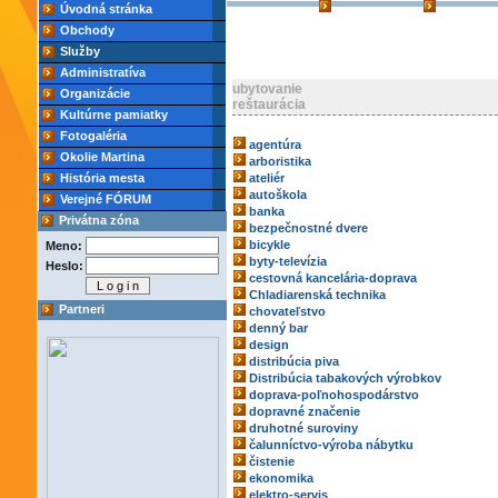
Úvodná stránka
Obchody
Služby
Administratíva
ubytovanie
Organizácie
reštaurácia
Kultúrne pamiatky
Fotogaléria
agentúra
Okolie Martina
arboristika
História mesta
ateliér
autoškola
Verejné FÓRUM
banka
Privátna zóna
bezpečnostné dvere
bicykle
Meno:
byty-televízia
Heslo:
cestovná kancelária-doprava
Chladiarenská technika
Partneri
chovateľstvo
denný bar
design
distribúcia piva
Distribúcia tabakových výrobkov
doprava-poľnohospodárstvo
dopravné značenie
druhotné suroviny
čalunníctvo-výroba nábytku
čistenie
ekonomika
elektro-servis