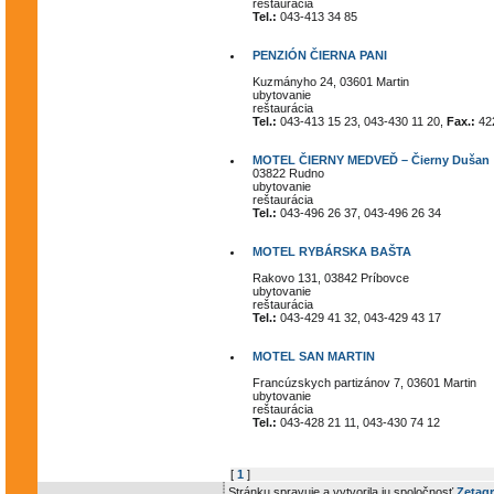
reštaurácia
Tel.:
043-413 34 85
PENZIÓN ČIERNA PANI
Kuzmányho 24, 03601 Martin
ubytovanie
reštaurácia
Tel.:
043-413 15 23, 043-430 11 20,
Fax.:
422
MOTEL ČIERNY MEDVEĎ – Čierny Dušan
03822 Rudno
ubytovanie
reštaurácia
Tel.:
043-496 26 37, 043-496 26 34
MOTEL RYBÁRSKA BAŠTA
Rakovo 131, 03842 Príbovce
ubytovanie
reštaurácia
Tel.:
043-429 41 32, 043-429 43 17
MOTEL SAN MARTIN
Francúzskych partizánov 7, 03601 Martin
ubytovanie
reštaurácia
Tel.:
043-428 21 11, 043-430 74 12
[
1
]
Stránku spravuje a vytvorila ju spoločnosť
Zetagr