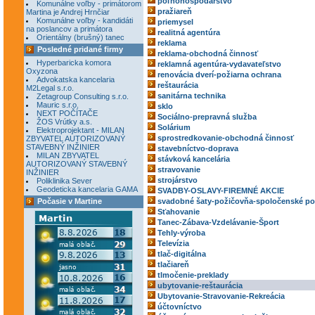
poľnohospodárstvo
Komunálne voľby - primátorom
pražiareň
Martina je Andrej Hrnčiar
Komunálne voľby - kandidáti
priemysel
na poslancov a primátora
realitná agentúra
Orientálny (brušný) tanec
reklama
Posledné pridané firmy
reklama-obchodná činnosť
Hyperbaricka komora
reklamná agentúra-vydavateľstvo
Oxyzona
renovácia dverí-požiarna ochrana
Advokatska kancelaria
reštaurácia
M2Legal s.r.o.
sanitárna technika
Zetagroup Consulting s.r.o.
Mauric s.r.o.
sklo
NEXT POČÍTAČE
Sociálno-prepravná služba
ŽOS Vrútky a.s.
Solárium
Elektroprojektant - MILAN
sprostredkovanie-obchodná činnosť
ZBYVATEL AUTORIZOVANÝ
STAVEBNÝ INŽINIER
stavebníctvo-doprava
MILAN ZBYVATEL
stávková kancelária
AUTORIZOVANÝ STAVEBNÝ
stravovanie
INŽINIER
strojárstvo
Poliklinika Sever
Geodeticka kancelaria GAMA
SVADBY-OSLAVY-FIREMNÉ AKCIE
Počasie v Martine
svadobné šaty-požičovňa-spoločenské po
Sťahovanie
Tanec-Zábava-Vzdelávanie-Šport
Tehly-výroba
Televízia
tlač-digitálna
tlačiareň
tlmočenie-preklady
ubytovanie-reštaurácia
Ubytovanie-Stravovanie-Rekreácia
účtovníctvo