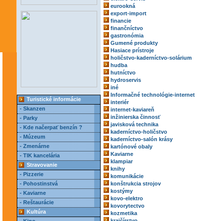
eurookná
export-import
financie
finančníctvo
gastronómia
Gumené produkty
Hasiace prístroje
holičstvo-kaderníctvo-solárium
hudba
hutníctvo
hydroservis
iné
Informačné technológie-internet
Turistické informácie
interiér
- Skanzen
internet-kaviareň
inžinierska činnosť
- Parky
javisková technika
- Kde načerpať benzín ?
kaderníctvo-holičstvo
- Múzeum
kaderníctvo-salón krásy
- Zmenárne
kartónové obaly
Kaviarne
- TIK kancelária
klampiar
Stravovanie
knihy
- Pizzerie
komunikácie
- Pohostinstvá
konštrukcia strojov
kostýmy
- Kaviarne
kovo-elektro
- Reštaurácie
kovorytectvo
Kultúra
kozmetika
krajčírstvo