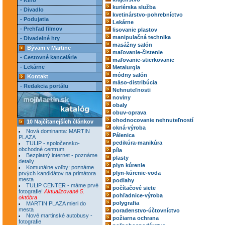
- Kino
kuriérska služba
- Divadlo
kvetinárstvo-pohrebníctvo
- Podujatia
Lekárne
- Prehľad filmov
lisovanie plastov
manipulačná technika
- Divadelné hry
masážny salón
Bývam v Martine
maľovanie-čistenie
- Cestovné kancelárie
maľovanie-stierkovanie
- Lekárne
Metalurgia
módny salón
Kontakt
mäso-distribúcia
- Redakcia portálu
Nehnuteľnosti
noviny
obaly
obuv-oprava
ohodnocovanie nehnuteľností
10 Najčítanejších článkov
okná-výroba
Nová dominanta: MARTIN
Pálenica
PLAZA
pedikúra-manikúra
TULIP - spoločensko-
obchodné centrum
píla
Bezplatný internet - poznáme
plasty
detaily
plyn kúrenie
Komunálne voľby: poznáme
plyn-kúrenie-voda
prvých kandidátov na primátora
mesta
podlahy
TULIP CENTER - máme prvé
počítačové siete
fotografie!
Aktualizované 5.
pohľadnice-výroba
októbra
polygrafia
MARTIN PLAZA mieri do
mesta
poradenstvo-účtovníctvo
Nové martinské autobusy -
požiarna ochrana
fotografie