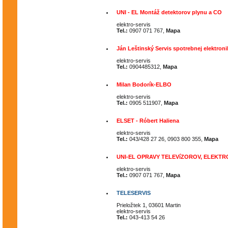
UNI - EL Montáž detektorov plynu a CO
elektro-servis
Tel.:
0907 071 767,
Mapa
Ján Leštinský Servis spotrebnej elektroni
elektro-servis
Tel.:
0904485312,
Mapa
Milan Bodorík-ELBO
elektro-servis
Tel.:
0905 511907,
Mapa
ELSET - Róbert Haliena
elektro-servis
Tel.:
043/428 27 26, 0903 800 355,
Mapa
UNI-EL OPRAVY TELEVíZOROV, ELEKT
elektro-servis
Tel.:
0907 071 767,
Mapa
TELESERVIS
Prieložtek 1, 03601 Martin
elektro-servis
Tel.:
043-413 54 26