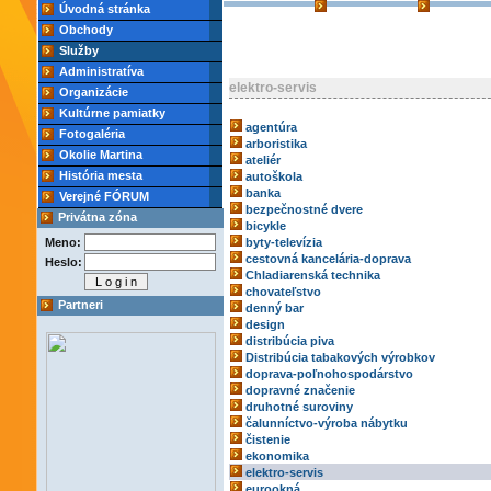
Úvodná stránka
Obchody
Služby
Administratíva
elektro-servis
Organizácie
Kultúrne pamiatky
agentúra
Fotogaléria
arboristika
Okolie Martina
ateliér
História mesta
autoškola
banka
Verejné FÓRUM
bezpečnostné dvere
Privátna zóna
bicykle
Meno:
byty-televízia
cestovná kancelária-doprava
Heslo:
Chladiarenská technika
chovateľstvo
Partneri
denný bar
design
distribúcia piva
Distribúcia tabakových výrobkov
doprava-poľnohospodárstvo
dopravné značenie
druhotné suroviny
čalunníctvo-výroba nábytku
čistenie
ekonomika
elektro-servis
eurookná