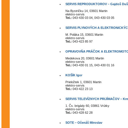
SERVIS REPRODUKTOROV – Gajdoš Duš
Na Bystričku 14, 03601 Martin
elektro-servis
Tel.:
043-430 03 04, 043-430 03 05
SERVIS PLYNOVÝCH A ELEKTRONICKÝCH 
M. Poláka 15, 03601 Martin
elektro-servis
Tel.:
043-423 85 97
OPRAVOVŇA PRÁČOK A ELEKTROMOTO
Medekova 20, 03601 Martin
elektro-servis
Tel.:
043-430 01 15, 043-430 01 16
KOŠÍK Igor
Prieložtek 1, 03601 Martin
elektro-servis
Tel.:
043-422 23 13
SERVIS TELEVÍZNYCH PRIJÍMAČOV – Krn
1. Čs. brigády 60, 03861 Vrútky
elektro-servis
Tel.:
043-428 62 28
SOTE – Očenáš Miroslav