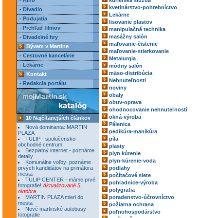
- Kino
kuriérska služba
kvetinárstvo-pohrebníctvo
- Divadlo
Lekárne
- Podujatia
lisovanie plastov
- Prehľad filmov
manipulačná technika
masážny salón
- Divadelné hry
maľovanie-čistenie
Bývam v Martine
maľovanie-stierkovanie
- Cestovné kancelárie
Metalurgia
- Lekárne
módny salón
mäso-distribúcia
Kontakt
Nehnuteľnosti
- Redakcia portálu
noviny
obaly
obuv-oprava
ohodnocovanie nehnuteľností
okná-výroba
10 Najčítanejších článkov
Pálenica
Nová dominanta: MARTIN
pedikúra-manikúra
PLAZA
TULIP - spoločensko-
píla
obchodné centrum
plasty
Bezplatný internet - poznáme
plyn kúrenie
detaily
plyn-kúrenie-voda
Komunálne voľby: poznáme
prvých kandidátov na primátora
podlahy
mesta
počítačové siete
TULIP CENTER - máme prvé
pohľadnice-výroba
fotografie!
Aktualizované 5.
polygrafia
októbra
MARTIN PLAZA mieri do
poradenstvo-účtovníctvo
mesta
požiarna ochrana
Nové martinské autobusy -
poľnohospodárstvo
fotografie