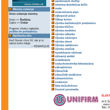
upratovacie služby
veterina-distribúcia liečív
voda
Meniny oslavuje
voda-kúrenie-plyn
Dnes oslavuje meniny
výkopové práce
Výkup kovov
Dnes >>
Štefánia
Zajtra >>
Oskar
výroba darčekových predmetov
výroba kľúčov
Prajeme všetko najlepšie.
výroba modelov
pošlite im pohladnicu
výroba nábytku
Myšlienka dňa
Výroba nástrojov
Keď človek chce žiť, tak je tu
výroba obuvi
niekto koho miluje.
Výroba radiátorov
-- REMARQUE
výroba sviečok
vysekávacie nástroje
výtvarný ateliér
vzdelávanie
vzduchotechnika-klimatizácia
záhradníctvo
Zámočník
zámočník-stolárstvo
zdravotníctvo
znalectvo
šitie-kožušníctvo
životné prostredie
ELEKT
M.R.Št
, elekt
Tel.:
09