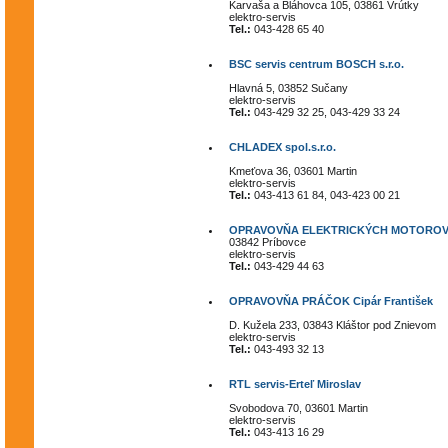
Karvaša a Bláhovca 105, 03861 Vrútky
elektro-servis
Tel.:
043-428 65 40
BSC servis centrum BOSCH s.r.o.
Hlavná 5, 03852 Sučany
elektro-servis
Tel.:
043-429 32 25, 043-429 33 24
CHLADEX spol.s.r.o.
Kmeťova 36, 03601 Martin
elektro-servis
Tel.:
043-413 61 84, 043-423 00 21
OPRAVOVŇA ELEKTRICKÝCH MOTOROV Ma
03842 Príbovce
elektro-servis
Tel.:
043-429 44 63
OPRAVOVŇA PRÁČOK Cipár František
D. Kužela 233, 03843 Kláštor pod Znievom
elektro-servis
Tel.:
043-493 32 13
RTL servis-Erteľ Miroslav
Svobodova 70, 03601 Martin
elektro-servis
Tel.:
043-413 16 29