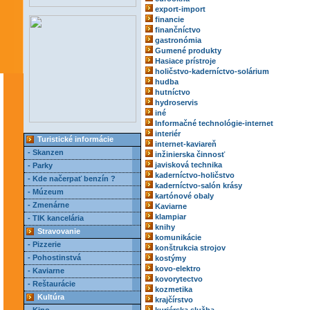
export-import
financie
finančníctvo
gastronómia
Gumené produkty
Hasiace prístroje
holičstvo-kaderníctvo-solárium
hudba
hutníctvo
hydroservis
iné
Informačné technológie-internet
interiér
Turistické informácie
internet-kaviareň
- Skanzen
inžinierska činnosť
javisková technika
- Parky
kaderníctvo-holičstvo
- Kde načerpať benzín ?
kaderníctvo-salón krásy
- Múzeum
kartónové obaly
- Zmenárne
Kaviarne
klampiar
- TIK kancelária
knihy
Stravovanie
komunikácie
- Pizzerie
konštrukcia strojov
- Pohostinstvá
kostýmy
kovo-elektro
- Kaviarne
kovorytectvo
- Reštaurácie
kozmetika
Kultúra
krajčírstvo