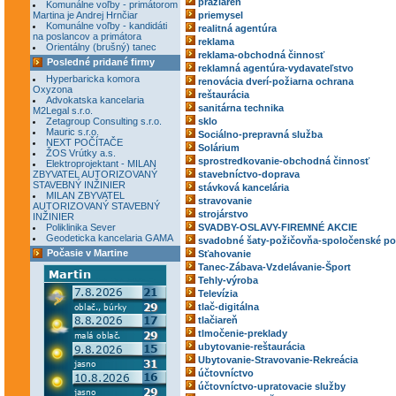
pražiareň
Komunálne voľby - primátorom
Martina je Andrej Hrnčiar
priemysel
Komunálne voľby - kandidáti
realitná agentúra
na poslancov a primátora
reklama
Orientálny (brušný) tanec
reklama-obchodná činnosť
Posledné pridané firmy
reklamná agentúra-vydavateľstvo
Hyperbaricka komora
renovácia dverí-požiarna ochrana
Oxyzona
reštaurácia
Advokatska kancelaria
sanitárna technika
M2Legal s.r.o.
Zetagroup Consulting s.r.o.
sklo
Mauric s.r.o.
Sociálno-prepravná služba
NEXT POČÍTAČE
Solárium
ŽOS Vrútky a.s.
sprostredkovanie-obchodná činnosť
Elektroprojektant - MILAN
ZBYVATEL AUTORIZOVANÝ
stavebníctvo-doprava
STAVEBNÝ INŽINIER
stávková kancelária
MILAN ZBYVATEL
stravovanie
AUTORIZOVANÝ STAVEBNÝ
strojárstvo
INŽINIER
Poliklinika Sever
SVADBY-OSLAVY-FIREMNÉ AKCIE
Geodeticka kancelaria GAMA
svadobné šaty-požičovňa-spoločenské po
Počasie v Martine
Sťahovanie
Tanec-Zábava-Vzdelávanie-Šport
Tehly-výroba
Televízia
tlač-digitálna
tlačiareň
tlmočenie-preklady
ubytovanie-reštaurácia
Ubytovanie-Stravovanie-Rekreácia
účtovníctvo
účtovníctvo-upratovacie služby