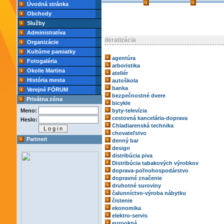
Úvodná stránka
Obchody
Služby
Administratíva
deratizácia
Organizácie
Kultúrne pamiatky
agentúra
Fotogaléria
arboristika
Okolie Martina
ateliér
História mesta
autoškola
banka
Verejné FÓRUM
bezpečnostné dvere
Privátna zóna
bicykle
Meno:
byty-televízia
cestovná kancelária-doprava
Heslo:
Chladiarenská technika
chovateľstvo
Partneri
denný bar
design
distribúcia piva
Distribúcia tabakových výrobkov
doprava-poľnohospodárstvo
dopravné značenie
druhotné suroviny
čalunníctvo-výroba nábytku
čistenie
ekonomika
elektro-servis
eurookná