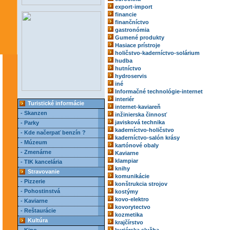
export-import
financie
finančníctvo
gastronómia
Gumené produkty
Hasiace prístroje
holičstvo-kaderníctvo-solárium
hudba
hutníctvo
hydroservis
iné
Informačné technológie-internet
interiér
Turistické informácie
internet-kaviareň
- Skanzen
inžinierska činnosť
javisková technika
- Parky
kaderníctvo-holičstvo
- Kde načerpať benzín ?
kaderníctvo-salón krásy
- Múzeum
kartónové obaly
- Zmenárne
Kaviarne
klampiar
- TIK kancelária
knihy
Stravovanie
komunikácie
- Pizzerie
konštrukcia strojov
- Pohostinstvá
kostýmy
kovo-elektro
- Kaviarne
kovorytectvo
- Reštaurácie
kozmetika
Kultúra
krajčírstvo