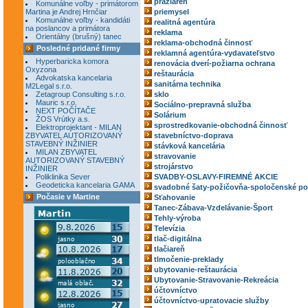
pražiareň
Komunálne voľby - primátorom
Martina je Andrej Hrnčiar
priemysel
Komunálne voľby - kandidáti
realitná agentúra
na poslancov a primátora
reklama
Orientálny (brušný) tanec
reklama-obchodná činnosť
Posledné pridané firmy
reklamná agentúra-vydavateľstvo
Hyperbaricka komora
renovácia dverí-požiarna ochrana
Oxyzona
reštaurácia
Advokatska kancelaria
sanitárna technika
M2Legal s.r.o.
Zetagroup Consulting s.r.o.
sklo
Mauric s.r.o.
Sociálno-prepravná služba
NEXT POČÍTAČE
Solárium
ŽOS Vrútky a.s.
sprostredkovanie-obchodná činnosť
Elektroprojektant - MILAN
ZBYVATEL AUTORIZOVANÝ
stavebníctvo-doprava
STAVEBNÝ INŽINIER
stávková kancelária
MILAN ZBYVATEL
stravovanie
AUTORIZOVANÝ STAVEBNÝ
strojárstvo
INŽINIER
Poliklinika Sever
SVADBY-OSLAVY-FIREMNÉ AKCIE
Geodeticka kancelaria GAMA
svadobné šaty-požičovňa-spoločenské po
Počasie v Martine
Sťahovanie
Tanec-Zábava-Vzdelávanie-Šport
Tehly-výroba
Televízia
tlač-digitálna
tlačiareň
tlmočenie-preklady
ubytovanie-reštaurácia
Ubytovanie-Stravovanie-Rekreácia
účtovníctvo
účtovníctvo-upratovacie služby