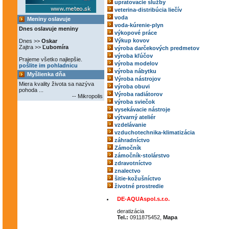
upratovacie služby
veterina-distribúcia liečív
voda
Meniny oslavuje
voda-kúrenie-plyn
Dnes oslavuje meniny
výkopové práce
Výkup kovov
Dnes >>
Oskar
Zajtra >>
Ľubomíra
výroba darčekových predmetov
výroba kľúčov
Prajeme všetko najlepšie.
výroba modelov
pošlite im pohladnicu
výroba nábytku
Myšlienka dňa
Výroba nástrojov
Miera kvality života sa nazýva
výroba obuvi
pohoda ...
Výroba radiátorov
-- Mikropolis
výroba sviečok
vysekávacie nástroje
výtvarný ateliér
vzdelávanie
vzduchotechnika-klimatizácia
záhradníctvo
Zámočník
zámočník-stolárstvo
zdravotníctvo
znalectvo
šitie-kožušníctvo
životné prostredie
DE-AQUAspol.s.r.o.
deratizácia
Tel.:
0911875452,
Mapa