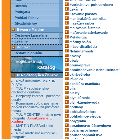
- Kino
kuriérska služba
kvetinárstvo-pohrebníctvo
- Divadlo
Lekárne
- Podujatia
lisovanie plastov
- Prehľad filmov
manipulačná technika
masážny salón
- Divadelné hry
maľovanie-čistenie
Bývam v Martine
maľovanie-stierkovanie
- Cestovné kancelárie
Metalurgia
- Lekárne
módny salón
mäso-distribúcia
Kontakt
Nehnuteľnosti
- Redakcia portálu
noviny
obaly
obuv-oprava
ohodnocovanie nehnuteľností
okná-výroba
10 Najčítanejších článkov
Pálenica
Nová dominanta: MARTIN
pedikúra-manikúra
PLAZA
TULIP - spoločensko-
píla
obchodné centrum
plasty
Bezplatný internet - poznáme
plyn kúrenie
detaily
plyn-kúrenie-voda
Komunálne voľby: poznáme
prvých kandidátov na primátora
podlahy
mesta
počítačové siete
TULIP CENTER - máme prvé
pohľadnice-výroba
fotografie!
Aktualizované 5.
polygrafia
októbra
MARTIN PLAZA mieri do
poradenstvo-účtovníctvo
mesta
požiarna ochrana
Nové martinské autobusy -
poľnohospodárstvo
fotografie