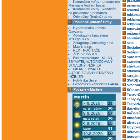
pražiar
Komunálne voľby - primátorom
Martina je Andrej Hrnčiar
priemys
Komunálne voľby - kandidáti
realitná
na poslancov a primátora
reklama
Orientálny (brušný) tanec
reklama
Posledné pridané firmy
reklamn
Hyperbaricka komora
renovác
Oxyzona
reštaur
Advokatska kancelaria
sanitár
M2Legal s.r.o.
Zetagroup Consulting s.r.o.
sklo
Mauric s.r.o.
Sociáln
NEXT POČÍTAČE
Soláriu
ŽOS Vrútky a.s.
sprostr
Elektroprojektant - MILAN
ZBYVATEL AUTORIZOVANÝ
stavebn
STAVEBNÝ INŽINIER
stávkov
MILAN ZBYVATEL
stravov
AUTORIZOVANÝ STAVEBNÝ
strojárs
INŽINIER
Poliklinika Sever
SVADBY
Geodeticka kancelaria GAMA
svadobn
Počasie v Martine
Sťahova
Tanec-Z
Tehly-v
Televízi
tlač-dig
tlačiare
tlmočen
ubytova
Ubytova
účtovní
účtovní