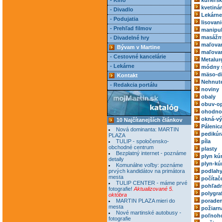
- Kino
kuriérs
kvetiná
- Divadlo
Lekárne
- Podujatia
lisovani
- Prehľad filmov
manipul
masážn
- Divadelné hry
maľovan
Bývam v Martine
maľovan
- Cestovné kancelárie
Metalur
- Lekárne
módny 
mäso-di
Kontakt
Nehnute
- Redakcia portálu
noviny
obaly
obuv-o
ohodnoc
okná-vý
10 Najčítanejších článkov
Pálenic
Nová dominanta: MARTIN
pedikúr
PLAZA
TULIP - spoločensko-
píla
obchodné centrum
plasty
Bezplatný internet - poznáme
plyn kú
detaily
plyn-kú
Komunálne voľby: poznáme
prvých kandidátov na primátora
podlah
mesta
počítač
TULIP CENTER - máme prvé
pohľadn
fotografie!
Aktualizované 5.
polygra
októbra
MARTIN PLAZA mieri do
poraden
mesta
požiarn
Nové martinské autobusy -
poľnoh
fotografie