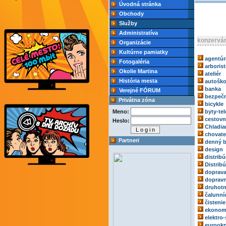
Úvodná stránka
Obchody
Služby
Administratíva
konzervá
Organizácie
Kultúrne pamiatky
agentúr
Fotogaléria
arborist
Okolie Martina
ateliér
História mesta
autoško
banka
Verejné FÓRUM
bezpečn
Privátna zóna
bicykle
Meno:
byty-tel
cestovn
Heslo:
Chladia
chovate
Partneri
denný b
design
distribú
Distrib
doprav
dopravn
druhotn
čalunní
čistenie
ekonom
elektro-
eurook