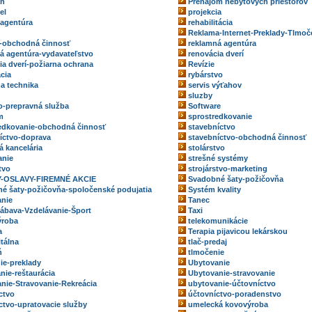
eň
Prenájom nebytových priestorov
el
projekcia
 agentúra
rehabilitácia
Reklama-Internet-Preklady-Tlmoč
-obchodná činnosť
reklamná agentúra
á agentúra-vydavateľstvo
renovácia dverí
ia dverí-požiarna ochrana
Revízie
ácia
rybárstvo
na technika
servis výťahov
sluzby
o-prepravná služba
Software
m
sprostredkovanie
edkovanie-obchodná činnosť
stavebníctvo
íctvo-doprava
stavebníctvo-obchodná činnosť
á kancelária
stolárstvo
anie
strešné systémy
tvo
strojárstvo-marketing
-OSLAVY-FIREMNÉ AKCIE
Svadobné šaty-požičovňa
é šaty-požičovňa-spoločenské podujatia
Systém kvality
nie
Tanec
ábava-Vzdelávanie-Šport
Taxi
ýroba
telekomunikácie
a
Terapia pijavicou lekárskou
itálna
tlač-predaj
ň
tlmočenie
ie-preklady
Ubytovanie
nie-reštaurácia
Ubytovanie-stravovanie
nie-Stravovanie-Rekreácia
ubytovanie-účtovníctvo
ctvo
účtovníctvo-poradenstvo
ctvo-upratovacie služby
umelecká kovovýroba