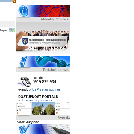
Aktuality / Eaukcie
Redakcia portálu
Telefón:
0915 839 934
e-mail:
office@zetagroup.net
DOSTUPNOSŤ PORTÁLU
web:
www.mojmartin.sk
Výrocia
zdroj: Wikipedia