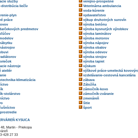
acie služby
verejno-prospešné
-distribúcia liečív
Veterinárna ambulancia
voda-kúrenie
renie-plyn
vydavateľstvo
é práce
výkup druhotných surovín
kovov
výroba betónu
darčekových predmetov
výroba kysnutých výrobkov
kľúčov
výroba laminátov
 modelov
výroba motorov
nábytku
výroba nápojov
nástrojov
výroba obalov
obuvi
výroba odevov
radiátorov
výroba strojov
sviečok
výroba tapiet
acie nástroje
výskum
 ateliér
výškové práce-umelecká kovovýr
anie
vzdelávanie-cestovná kancelária
technika-klimatizácia
zábava
íctvo
Záložňa
ík
zámočník-kovo
k-stolárstvo
zámočník-zváranie
níctvo
zmenáreň
vo
šitie
ožušníctvo
šport
 prostredie
ERVÁREŇ KYSUCA
 48, Martin - Priekopa
váreň
3-428 27 33