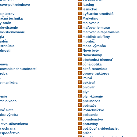
ka služba
kvetinárstvo
rstvo-pohrebníctvo
leasing
lesníctvo
e plastov
Lyžiarske strediská
ačná technika
Marketing
y salón
maľovanie
ie-čistenie
maľovanie-murár
ie-stierkovanie
maľovanie-tapetovanie
gia
mobilné telefóny
salón
montáž
stribúcia
mäso-výrobňa
ľnosti
Nové byty
Novostavby
obchodná činnosť
prava
očná optika
ovanie nehnuteľností
okná-renovácia
roba
opravy traktorov
a
Palivá
a-manikúra
pekáreň
pivovar
plyn
renie
plyn-kúrenie
renie-voda
pneuservis
y
počítače
ové siete
Pohrebníctvo
ice-výroba
poistenie
fia
poradenstvo
stvo-účtovníctvo
potraviny
a ochrana
požičovňa videokaziet
ospodárstvo
práca