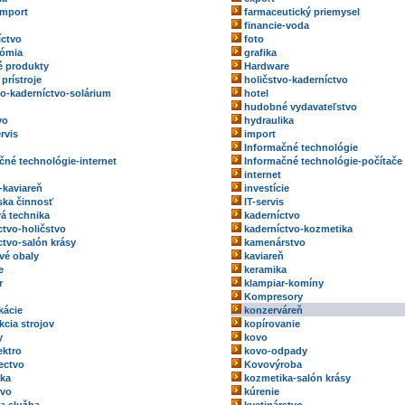
import
farmaceutický priemysel
financie-voda
íctvo
foto
nómia
grafika
 produkty
Hardware
prístroje
holičstvo-kaderníctvo
vo-kaderníctvo-solárium
hotel
hudobné vydavateľstvo
vo
hydraulika
rvis
import
Informačné technológie
čné technológie-internet
Informačné technológie-počítače
internet
-kaviareň
investície
rska činnosť
IT-servis
vá technika
kaderníctvo
ctvo-holičstvo
kaderníctvo-kozmetika
ctvo-salón krásy
kamenárstvo
vé obaly
kaviareň
e
keramika
r
klampiar-komíny
Kompresory
kácie
konzerváreň
kcia strojov
kopírovanie
y
kovo
ektro
kovo-odpady
ectvo
Kovovýroba
ka
kozmetika-salón krásy
tvo
kúrenie