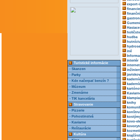
export-
financie
finančn
gastro
Gumené
Hasiace 
holičst
hudba
hutníct
hydrose
iné
Informa
interiér
Turistické informácie
internet
- Skanzen
inžinie
javisko
- Parky
kaderní
- Kde načerpať benzín ?
kaderní
- Múzeum
kartóno
- Zmenárne
Kaviarn
klampia
- TIK kancelária
knihy
Stravovanie
komuni
- Pizzerie
konštru
- Pohostinstvá
kostým
kovo-el
- Kaviarne
kovoryt
- Reštaurácie
kozmeti
Kultúra
krajčírs