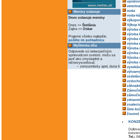
upratov
veterina
voda
Meniny oslavuje
voda-kú
Dnes oslavuje meniny
výkopov
Výkup 
Dnes >>
Štefánia
Zajtra >>
Oskar
výroba 
výroba 
Prajeme všetko najlepšie.
výroba
pošlite im pohladnicu
výroba 
Myšlienka dňa
Výroba 
Odpovede sú nebezpečným
výroba 
sprievodcom svetom. možu sa
Výroba 
javiť ako zmysluplné a
výroba 
ničnevysvetľovať.
-- zensunnitsky apel, duna 6
vysekáv
výtvarný
vzdeláv
vzducho
záhradn
Zámočn
zámoční
zdravot
znalect
šitie-k
životné
KONZ
Dullova
konzer
Tel.:
04