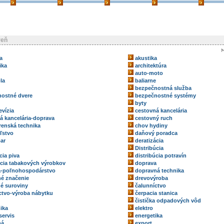
reň
a
akustika
ika
architektúra
auto-moto
la
baliarne
bezpečnostná služba
ostné dvere
bezpečnostné systémy
byty
evízia
cestovná kancelária
á kancelária-doprava
cestovný ruch
renská technika
chov hydiny
ľstvo
daňový poradca
ar
deratizácia
Distribúcia
cia piva
distribúcia potravín
úcia tabakových výrobkov
doprava
a-poľnohospodárstvo
dopravná technika
é značenie
drevovýroba
é suroviny
čalunníctvo
ctvo-výroba nábytku
čerpacia stanica
čistička odpadových vôd
ika
elektro
servis
energetika
ná
export