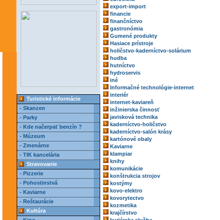
export-import
financie
finančníctvo
gastronómia
Gumené produkty
Hasiace prístroje
holičstvo-kaderníctvo-solárium
hudba
hutníctvo
hydroservis
iné
Informačné technológie-internet
interiér
Turistické informácie
internet-kaviareň
- Skanzen
inžinierska činnosť
javisková technika
- Parky
kaderníctvo-holičstvo
- Kde načerpať benzín ?
kaderníctvo-salón krásy
- Múzeum
kartónové obaly
- Zmenárne
Kaviarne
klampiar
- TIK kancelária
knihy
Stravovanie
komunikácie
- Pizzerie
konštrukcia strojov
- Pohostinstvá
kostýmy
kovo-elektro
- Kaviarne
kovorytectvo
- Reštaurácie
kozmetika
Kultúra
krajčírstvo