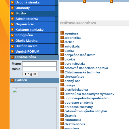
Úvodná stránka
Obchody
Služby
Administratíva
holičstvo-kaderníctvo
Organizácie
Kultúrne pamiatky
agentúra
Fotogaléria
arboristika
Okolie Martina
ateliér
História mesta
autoškola
banka
Verejné FÓRUM
bezpečnostné dvere
Privátna zóna
bicykle
Meno:
byty-televízia
cestovná kancelária-doprava
Heslo:
Chladiarenská technika
chovateľstvo
Partneri
denný bar
design
distribúcia piva
Distribúcia tabakových výrobkov
doprava-poľnohospodárstvo
dopravné značenie
druhotné suroviny
čalunníctvo-výroba nábytku
čistenie
ekonomika
elektro-servis
eurookná