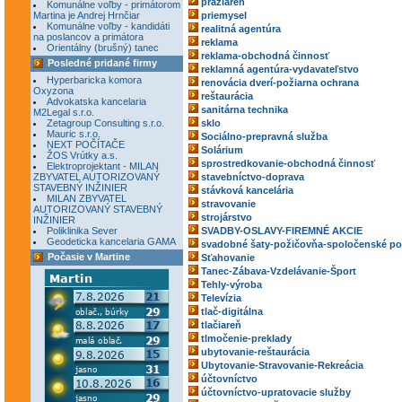
pražiareň
Komunálne voľby - primátorom
Martina je Andrej Hrnčiar
priemysel
Komunálne voľby - kandidáti
realitná agentúra
na poslancov a primátora
reklama
Orientálny (brušný) tanec
reklama-obchodná činnosť
Posledné pridané firmy
reklamná agentúra-vydavateľstvo
Hyperbaricka komora
renovácia dverí-požiarna ochrana
Oxyzona
reštaurácia
Advokatska kancelaria
sanitárna technika
M2Legal s.r.o.
Zetagroup Consulting s.r.o.
sklo
Mauric s.r.o.
Sociálno-prepravná služba
NEXT POČÍTAČE
Solárium
ŽOS Vrútky a.s.
sprostredkovanie-obchodná činnosť
Elektroprojektant - MILAN
ZBYVATEL AUTORIZOVANÝ
stavebníctvo-doprava
STAVEBNÝ INŽINIER
stávková kancelária
MILAN ZBYVATEL
stravovanie
AUTORIZOVANÝ STAVEBNÝ
strojárstvo
INŽINIER
Poliklinika Sever
SVADBY-OSLAVY-FIREMNÉ AKCIE
Geodeticka kancelaria GAMA
svadobné šaty-požičovňa-spoločenské po
Počasie v Martine
Sťahovanie
Tanec-Zábava-Vzdelávanie-Šport
Tehly-výroba
Televízia
tlač-digitálna
tlačiareň
tlmočenie-preklady
ubytovanie-reštaurácia
Ubytovanie-Stravovanie-Rekreácia
účtovníctvo
účtovníctvo-upratovacie služby