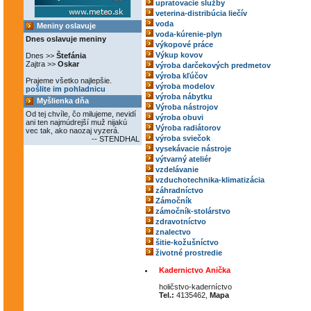
upratovacie služby
veterina-distribúcia liečív
voda
Meniny oslavuje
voda-kúrenie-plyn
Dnes oslavuje meniny
výkopové práce
Výkup kovov
Dnes >>
Štefánia
Zajtra >>
Oskar
výroba darčekových predmetov
výroba kľúčov
Prajeme všetko najlepšie.
výroba modelov
pošlite im pohladnicu
výroba nábytku
Myšlienka dňa
Výroba nástrojov
Od tej chvíle, čo milujeme, nevidí
výroba obuvi
ani ten najmúdrejší muž nijakú
Výroba radiátorov
vec tak, ako naozaj vyzerá.
výroba sviečok
-- STENDHAL
vysekávacie nástroje
výtvarný ateliér
vzdelávanie
vzduchotechnika-klimatizácia
záhradníctvo
Zámočník
zámočník-stolárstvo
zdravotníctvo
znalectvo
šitie-kožušníctvo
životné prostredie
Kadernictvo Anička
holičstvo-kaderníctvo
Tel.:
4135462,
Mapa