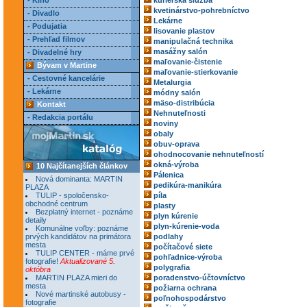
- Kino
kuriérska služba
kvetinárstvo-pohrebníctvo
- Divadlo
Lekárne
- Podujatia
lisovanie plastov
- Prehľad filmov
manipulačná technika
masážny salón
- Divadelné hry
maľovanie-čistenie
Bývam v Martine
maľovanie-stierkovanie
- Cestovné kancelárie
Metalurgia
- Lekárne
módny salón
mäso-distribúcia
Kontakt
Nehnuteľnosti
- Redakcia portálu
noviny
obaly
obuv-oprava
ohodnocovanie nehnuteľností
okná-výroba
10 Najčítanejších článkov
Pálenica
Nová dominanta: MARTIN
pedikúra-manikúra
PLAZA
TULIP - spoločensko-
píla
obchodné centrum
plasty
Bezplatný internet - poznáme
plyn kúrenie
detaily
plyn-kúrenie-voda
Komunálne voľby: poznáme
prvých kandidátov na primátora
podlahy
mesta
počítačové siete
TULIP CENTER - máme prvé
pohľadnice-výroba
fotografie!
Aktualizované 5.
polygrafia
októbra
MARTIN PLAZA mieri do
poradenstvo-účtovníctvo
mesta
požiarna ochrana
Nové martinské autobusy -
poľnohospodárstvo
fotografie