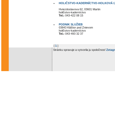
HOLIČSTVO-KADERNÍCTVO-HOLKOVÁ Ľu
Hviezdoslavova 62, 03601 Martin
holičstvo-kaderníctvo
Tel.:
043-422 08 15
PODNIK SLUŽIEB
03843 Kláštor pod Znievom
holičstvo-kaderníctvo
Tel.:
043-493 32 37
[
1
]
Stránku spravuje a vytvorila ju spoločnosť
Zetagr