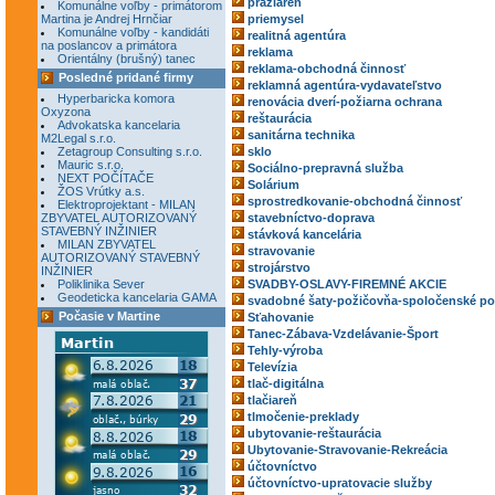
pražiareň
Komunálne voľby - primátorom
Martina je Andrej Hrnčiar
priemysel
Komunálne voľby - kandidáti
realitná agentúra
na poslancov a primátora
reklama
Orientálny (brušný) tanec
reklama-obchodná činnosť
Posledné pridané firmy
reklamná agentúra-vydavateľstvo
Hyperbaricka komora
renovácia dverí-požiarna ochrana
Oxyzona
reštaurácia
Advokatska kancelaria
sanitárna technika
M2Legal s.r.o.
Zetagroup Consulting s.r.o.
sklo
Mauric s.r.o.
Sociálno-prepravná služba
NEXT POČÍTAČE
Solárium
ŽOS Vrútky a.s.
sprostredkovanie-obchodná činnosť
Elektroprojektant - MILAN
ZBYVATEL AUTORIZOVANÝ
stavebníctvo-doprava
STAVEBNÝ INŽINIER
stávková kancelária
MILAN ZBYVATEL
stravovanie
AUTORIZOVANÝ STAVEBNÝ
strojárstvo
INŽINIER
Poliklinika Sever
SVADBY-OSLAVY-FIREMNÉ AKCIE
Geodeticka kancelaria GAMA
svadobné šaty-požičovňa-spoločenské po
Počasie v Martine
Sťahovanie
Tanec-Zábava-Vzdelávanie-Šport
Tehly-výroba
Televízia
tlač-digitálna
tlačiareň
tlmočenie-preklady
ubytovanie-reštaurácia
Ubytovanie-Stravovanie-Rekreácia
účtovníctvo
účtovníctvo-upratovacie služby