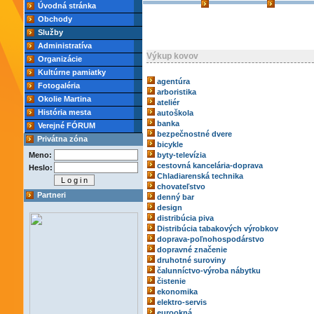
Úvodná stránka
Obchody
Služby
Administratíva
Výkup kovov
Organizácie
Kultúrne pamiatky
agentúra
Fotogaléria
arboristika
Okolie Martina
ateliér
História mesta
autoškola
banka
Verejné FÓRUM
bezpečnostné dvere
Privátna zóna
bicykle
Meno:
byty-televízia
cestovná kancelária-doprava
Heslo:
Chladiarenská technika
chovateľstvo
Partneri
denný bar
design
distribúcia piva
Distribúcia tabakových výrobkov
doprava-poľnohospodárstvo
dopravné značenie
druhotné suroviny
čalunníctvo-výroba nábytku
čistenie
ekonomika
elektro-servis
eurookná