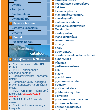
- Kino
kuriérska služba
kvetinárstvo-pohrebníctvo
- Divadlo
Lekárne
- Podujatia
lisovanie plastov
- Prehľad filmov
manipulačná technika
masážny salón
- Divadelné hry
maľovanie-čistenie
Bývam v Martine
maľovanie-stierkovanie
- Cestovné kancelárie
Metalurgia
- Lekárne
módny salón
mäso-distribúcia
Kontakt
Nehnuteľnosti
- Redakcia portálu
noviny
obaly
obuv-oprava
ohodnocovanie nehnuteľností
okná-výroba
10 Najčítanejších článkov
Pálenica
Nová dominanta: MARTIN
pedikúra-manikúra
PLAZA
TULIP - spoločensko-
píla
obchodné centrum
plasty
Bezplatný internet - poznáme
plyn kúrenie
detaily
plyn-kúrenie-voda
Komunálne voľby: poznáme
prvých kandidátov na primátora
podlahy
mesta
počítačové siete
TULIP CENTER - máme prvé
pohľadnice-výroba
fotografie!
Aktualizované 5.
polygrafia
októbra
MARTIN PLAZA mieri do
poradenstvo-účtovníctvo
mesta
požiarna ochrana
Nové martinské autobusy -
poľnohospodárstvo
fotografie