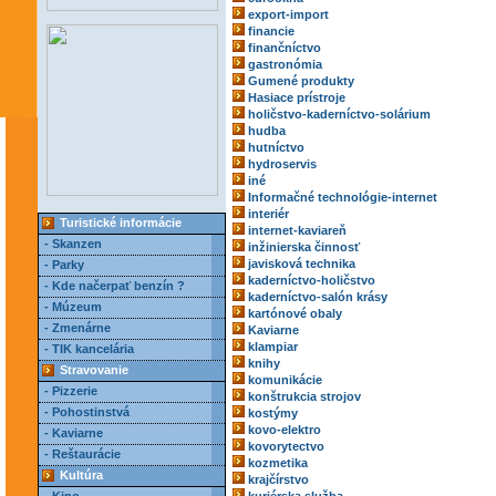
export-import
financie
finančníctvo
gastronómia
Gumené produkty
Hasiace prístroje
holičstvo-kaderníctvo-solárium
hudba
hutníctvo
hydroservis
iné
Informačné technológie-internet
interiér
Turistické informácie
internet-kaviareň
- Skanzen
inžinierska činnosť
javisková technika
- Parky
kaderníctvo-holičstvo
- Kde načerpať benzín ?
kaderníctvo-salón krásy
- Múzeum
kartónové obaly
- Zmenárne
Kaviarne
klampiar
- TIK kancelária
knihy
Stravovanie
komunikácie
- Pizzerie
konštrukcia strojov
- Pohostinstvá
kostýmy
kovo-elektro
- Kaviarne
kovorytectvo
- Reštaurácie
kozmetika
Kultúra
krajčírstvo