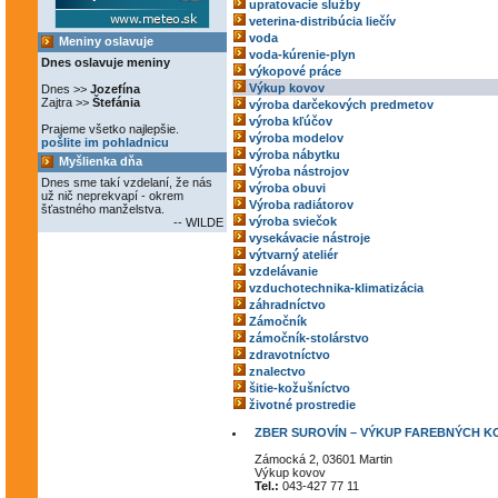
upratovacie služby
veterina-distribúcia liečív
voda
Meniny oslavuje
voda-kúrenie-plyn
Dnes oslavuje meniny
výkopové práce
Výkup kovov
Dnes >>
Jozefína
Zajtra >>
Štefánia
výroba darčekových predmetov
výroba kľúčov
Prajeme všetko najlepšie.
výroba modelov
pošlite im pohladnicu
výroba nábytku
Myšlienka dňa
Výroba nástrojov
Dnes sme takí vzdelaní, že nás
výroba obuvi
už nič neprekvapí - okrem
Výroba radiátorov
šťastného manželstva.
výroba sviečok
-- WILDE
vysekávacie nástroje
výtvarný ateliér
vzdelávanie
vzduchotechnika-klimatizácia
záhradníctvo
Zámočník
zámočník-stolárstvo
zdravotníctvo
znalectvo
šitie-kožušníctvo
životné prostredie
ZBER SUROVÍN – VÝKUP FAREBNÝCH KOV
Zámocká 2, 03601 Martin
Výkup kovov
Tel.:
043-427 77 11