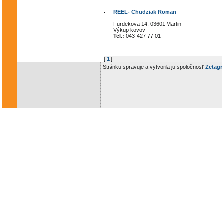
REEL- Chudziak Roman
Furdekova 14, 03601 Martin
Výkup kovov
Tel.:
043-427 77 01
[
1
]
Stránku spravuje a vytvorila ju spoločnosť
Zetagr