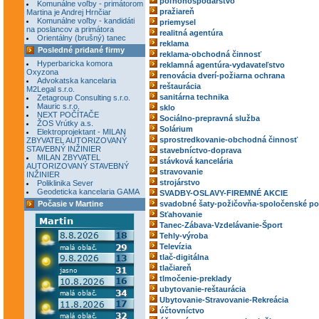
poľnohospodárstvo
Komunálne voľby - primátorom
pražiareň
Martina je Andrej Hrnčiar
Komunálne voľby - kandidáti
priemysel
na poslancov a primátora
realitná agentúra
Orientálny (brušný) tanec
reklama
Posledné pridané firmy
reklama-obchodná činnosť
Hyperbaricka komora
reklamná agentúra-vydavateľstvo
Oxyzona
renovácia dverí-požiarna ochrana
Advokatska kancelaria
reštaurácia
M2Legal s.r.o.
sanitárna technika
Zetagroup Consulting s.r.o.
Mauric s.r.o.
sklo
NEXT POČÍTAČE
Sociálno-prepravná služba
ŽOS Vrútky a.s.
Solárium
Elektroprojektant - MILAN
sprostredkovanie-obchodná činnosť
ZBYVATEL AUTORIZOVANÝ
STAVEBNÝ INŽINIER
stavebníctvo-doprava
MILAN ZBYVATEL
stávková kancelária
AUTORIZOVANÝ STAVEBNÝ
stravovanie
INŽINIER
strojárstvo
Poliklinika Sever
Geodeticka kancelaria GAMA
SVADBY-OSLAVY-FIREMNÉ AKCIE
Počasie v Martine
svadobné šaty-požičovňa-spoločenské po
Sťahovanie
Tanec-Zábava-Vzdelávanie-Šport
Tehly-výroba
Televízia
tlač-digitálna
tlačiareň
tlmočenie-preklady
ubytovanie-reštaurácia
Ubytovanie-Stravovanie-Rekreácia
účtovníctvo