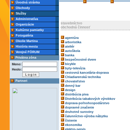
Úvodná stránka
Obchody
Služby
Administratíva
stavebníctvo
Organizácie
obchodná činnosť
Kultúrne pamiatky
Fotogaléria
agentúra
Okolie Martina
arboristika
História mesta
ateliér
autoškola
Verejné FÓRUM
banka
Privátna zóna
bezpečnostné dvere
bicykle
Meno:
byty-televízia
Heslo:
cestovná kancelária-doprava
Chladiarenská technika
Partneri
chovateľstvo
denný bar
design
distribúcia piva
Distribúcia tabakových výrobkov
doprava-poľnohospodárstvo
dopravné značenie
druhotné suroviny
čalunníctvo-výroba nábytku
čistenie
ekonomika
elektro-servis