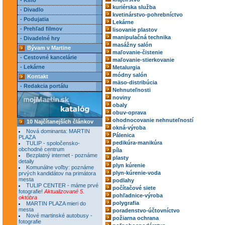
- Kino
kuriérska služba
- Divadlo
kvetinárstvo-pohrebníctvo
- Podujatia
Lekárne
- Prehľad filmov
lisovanie plastov
manipulačná technika
- Divadelné hry
masážny salón
Bývam v Martine
maľovanie-čistenie
- Cestovné kancelárie
maľovanie-stierkovanie
- Lekárne
Metalurgia
módny salón
Kontakt
mäso-distribúcia
- Redakcia portálu
Nehnuteľnosti
noviny
obaly
obuv-oprava
ohodnocovanie nehnuteľností
10 Najčítanejších článkov
okná-výroba
Nová dominanta: MARTIN
Pálenica
PLAZA
pedikúra-manikúra
TULIP - spoločensko-
obchodné centrum
píla
Bezplatný internet - poznáme
plasty
detaily
plyn kúrenie
Komunálne voľby: poznáme
plyn-kúrenie-voda
prvých kandidátov na primátora
mesta
podlahy
TULIP CENTER - máme prvé
počítačové siete
fotografie!
Aktualizované 5.
pohľadnice-výroba
októbra
polygrafia
MARTIN PLAZA mieri do
mesta
poradenstvo-účtovníctvo
Nové martinské autobusy -
požiarna ochrana
fotografie