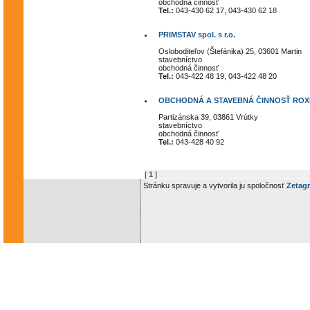
obchodná činnosť
Tel.:
043-430 62 17, 043-430 62 18
PRIMSTAV spol. s r.o.
Osloboditeľov (Štefánika) 25, 03601 Martin
stavebníctvo
obchodná činnosť
Tel.:
043-422 48 19, 043-422 48 20
OBCHODNÁ A STAVEBNÁ ČINNOSŤ ROXE
Partizánska 39, 03861 Vrútky
stavebníctvo
obchodná činnosť
Tel.:
043-428 40 92
[
1
]
Stránku spravuje a vytvorila ju spoločnosť
Zetagr