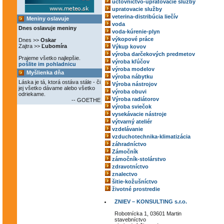
účtovníctvo-upratovacie služby
upratovacie služby
veterina-distribúcia liečív
Meniny oslavuje
voda
Dnes oslavuje meniny
voda-kúrenie-plyn
výkopové práce
Dnes >>
Oskar
Zajtra >>
Ľubomíra
Výkup kovov
výroba darčekových predmetov
Prajeme všetko najlepšie.
výroba kľúčov
pošlite im pohladnicu
výroba modelov
Myšlienka dňa
výroba nábytku
Láska je tá, ktorá ostáva stále - či
Výroba nástrojov
jej všetko dávame alebo všetko
výroba obuvi
odriekame.
Výroba radiátorov
-- GOETHE
výroba sviečok
vysekávacie nástroje
výtvarný ateliér
vzdelávanie
vzduchotechnika-klimatizácia
záhradníctvo
Zámočník
zámočník-stolárstvo
zdravotníctvo
znalectvo
šitie-kožušníctvo
životné prostredie
ZNIEV – KONSULTING s.r.o.
Robotnícka 1, 03601 Martin
stavebníctvo