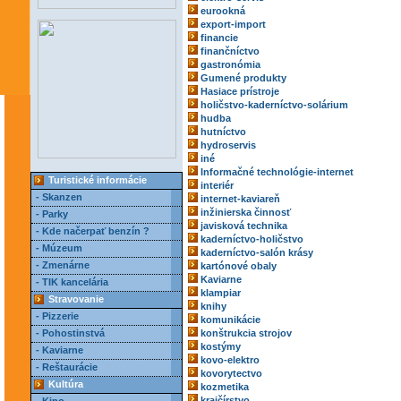
eurookná
export-import
financie
finančníctvo
gastronómia
Gumené produkty
Hasiace prístroje
holičstvo-kaderníctvo-solárium
hudba
hutníctvo
hydroservis
iné
Informačné technológie-internet
Turistické informácie
interiér
- Skanzen
internet-kaviareň
inžinierska činnosť
- Parky
javisková technika
- Kde načerpať benzín ?
kaderníctvo-holičstvo
- Múzeum
kaderníctvo-salón krásy
- Zmenárne
kartónové obaly
Kaviarne
- TIK kancelária
klampiar
Stravovanie
knihy
- Pizzerie
komunikácie
- Pohostinstvá
konštrukcia strojov
kostýmy
- Kaviarne
kovo-elektro
- Reštaurácie
kovorytectvo
Kultúra
kozmetika
krajčírstvo