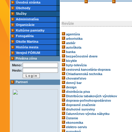
Úvodná stránka
Obchody
Služby
Administratíva
Revízie
Organizácie
Kultúrne pamiatky
agentúra
Fotogaléria
arboristika
Okolie Martina
ateliér
História mesta
autoškola
banka
Verejné FÓRUM
bezpečnostné dvere
Privátna zóna
bicykle
Meno:
byty-televízia
cestovná kancelária-doprava
Heslo:
Chladiarenská technika
chovateľstvo
Partneri
denný bar
design
distribúcia piva
Distribúcia tabakových výrobkov
doprava-poľnohospodárstvo
dopravné značenie
druhotné suroviny
čalunníctvo-výroba nábytku
čistenie
ekonomika
elektro-servis
eurookná