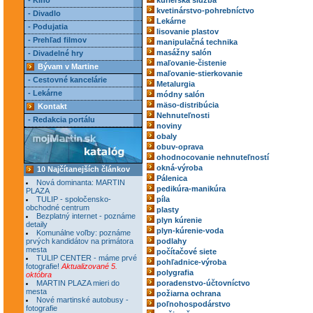
- Kino
kuriérska služba
kvetinárstvo-pohrebníctvo
- Divadlo
Lekárne
- Podujatia
lisovanie plastov
- Prehľad filmov
manipulačná technika
masážny salón
- Divadelné hry
maľovanie-čistenie
Bývam v Martine
maľovanie-stierkovanie
- Cestovné kancelárie
Metalurgia
- Lekárne
módny salón
mäso-distribúcia
Kontakt
Nehnuteľnosti
- Redakcia portálu
noviny
obaly
obuv-oprava
ohodnocovanie nehnuteľností
okná-výroba
10 Najčítanejších článkov
Pálenica
Nová dominanta: MARTIN
pedikúra-manikúra
PLAZA
TULIP - spoločensko-
píla
obchodné centrum
plasty
Bezplatný internet - poznáme
plyn kúrenie
detaily
plyn-kúrenie-voda
Komunálne voľby: poznáme
prvých kandidátov na primátora
podlahy
mesta
počítačové siete
TULIP CENTER - máme prvé
pohľadnice-výroba
fotografie!
Aktualizované 5.
polygrafia
októbra
MARTIN PLAZA mieri do
poradenstvo-účtovníctvo
mesta
požiarna ochrana
Nové martinské autobusy -
poľnohospodárstvo
fotografie