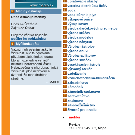
upratovacie služby
veterina-distribúcia liečív
voda
Meniny oslavuje
voda-kúrenie-plyn
Dnes oslavuje meniny
výkopové práce
Výkup kovov
Dnes >>
Štefánia
Zajtra >>
Oskar
výroba darčekových predmetov
výroba kľúčov
Prajeme všetko najlepšie.
výroba modelov
pošlite im pohladnicu
výroba nábytku
Myšlienka dňa
Výroba nástrojov
Vážnym ohrozením lásky je
výroba obuvi
žiarlivosť. Nie tá, vyvolaná
Výroba radiátorov
pôvabom alebo koketnosťou,
výroba sviečok
ktorá môže jedine vznietiť
neistotu, nerozhodnú lásku.
vysekávacie nástroje
Nebezpečná je chorobná, ničivá
výtvarný ateliér
žiarlivosť, plná nedôvery a
vzdelávanie
úzkosti, že toho druhého
vzduchotechnika-klimatizácia
stratíme.
-- MAIOLI
záhradníctvo
Zámočník
zámočník-stolárstvo
zdravotníctvo
znalectvo
šitie-kožušníctvo
životné prostredie
mohler
Revízie
Tel.:
0911 545 852,
Mapa