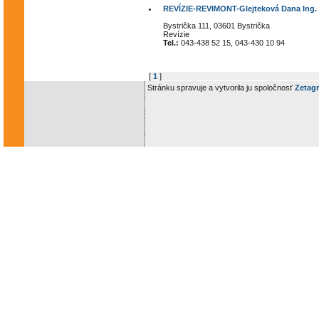
REVÍZIE-REVIMONT-Glejteková Dana Ing.
Bystrička 111, 03601 Bystrička
Revízie
Tel.:
043-438 52 15, 043-430 10 94
[
1
]
Stránku spravuje a vytvorila ju spoločnosť
Zetagr