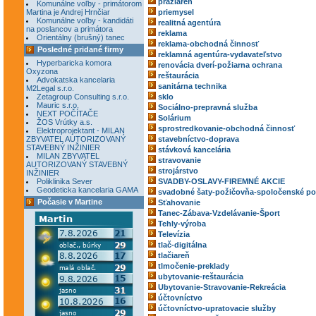
pražiareň
Komunálne voľby - primátorom
Martina je Andrej Hrnčiar
priemysel
Komunálne voľby - kandidáti
realitná agentúra
na poslancov a primátora
reklama
Orientálny (brušný) tanec
reklama-obchodná činnosť
Posledné pridané firmy
reklamná agentúra-vydavateľstvo
Hyperbaricka komora
renovácia dverí-požiarna ochrana
Oxyzona
reštaurácia
Advokatska kancelaria
sanitárna technika
M2Legal s.r.o.
Zetagroup Consulting s.r.o.
sklo
Mauric s.r.o.
Sociálno-prepravná služba
NEXT POČÍTAČE
Solárium
ŽOS Vrútky a.s.
sprostredkovanie-obchodná činnosť
Elektroprojektant - MILAN
ZBYVATEL AUTORIZOVANÝ
stavebníctvo-doprava
STAVEBNÝ INŽINIER
stávková kancelária
MILAN ZBYVATEL
stravovanie
AUTORIZOVANÝ STAVEBNÝ
strojárstvo
INŽINIER
Poliklinika Sever
SVADBY-OSLAVY-FIREMNÉ AKCIE
Geodeticka kancelaria GAMA
svadobné šaty-požičovňa-spoločenské po
Počasie v Martine
Sťahovanie
Tanec-Zábava-Vzdelávanie-Šport
Tehly-výroba
Televízia
tlač-digitálna
tlačiareň
tlmočenie-preklady
ubytovanie-reštaurácia
Ubytovanie-Stravovanie-Rekreácia
účtovníctvo
účtovníctvo-upratovacie služby