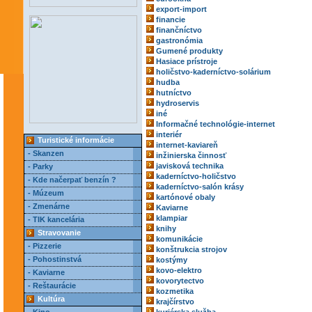
export-import
financie
finančníctvo
gastronómia
Gumené produkty
Hasiace prístroje
holičstvo-kaderníctvo-solárium
hudba
hutníctvo
hydroservis
iné
Informačné technológie-internet
interiér
Turistické informácie
internet-kaviareň
- Skanzen
inžinierska činnosť
javisková technika
- Parky
kaderníctvo-holičstvo
- Kde načerpať benzín ?
kaderníctvo-salón krásy
- Múzeum
kartónové obaly
- Zmenárne
Kaviarne
klampiar
- TIK kancelária
knihy
Stravovanie
komunikácie
- Pizzerie
konštrukcia strojov
- Pohostinstvá
kostýmy
kovo-elektro
- Kaviarne
kovorytectvo
- Reštaurácie
kozmetika
Kultúra
krajčírstvo