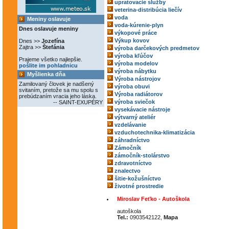
upratovacie služby
veterina-distribúcia liečív
voda
Meniny oslavuje
voda-kúrenie-plyn
Dnes oslavuje meniny
výkopové práce
Výkup kovov
Dnes >>
Jozefína
Zajtra >>
Štefánia
výroba darčekových predmetov
výroba kľúčov
Prajeme všetko najlepšie.
výroba modelov
pošlite im pohladnicu
výroba nábytku
Myšlienka dňa
Výroba nástrojov
Zamilovaný človek je nadšený
výroba obuvi
svitaním, pretože sa mu spolu s
Výroba radiátorov
prebúdzaním vracia jeho láska.
výroba sviečok
-- SAINT-EXUPÉRY
vysekávacie nástroje
výtvarný ateliér
vzdelávanie
vzduchotechnika-klimatizácia
záhradníctvo
Zámočník
zámočník-stolárstvo
zdravotníctvo
znalectvo
šitie-kožušníctvo
životné prostredie
Miroslav Feťko - Autoškola
autoškola
Tel.:
0903542122,
Mapa