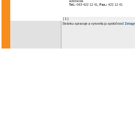
autoškola
Tel.:
043-422 12 41,
Fax.:
422 12 41
[
1
]
Stránku spravuje a vytvorila ju spoločnosť
Zetagr