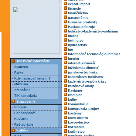
export-import
financie
finančníctvo
gastronómia
Gumené produkty
Hasiace prístroje
holičstvo-kaderníctvo-solárium
hudba
hutníctvo
hydroservis
iné
Informačné technológie-internet
interiér
Turistické informácie
internet-kaviareň
- Skanzen
inžinierska činnosť
javisková technika
- Parky
kaderníctvo-holičstvo
- Kde načerpať benzín ?
kaderníctvo-salón krásy
- Múzeum
kartónové obaly
- Zmenárne
Kaviarne
klampiar
- TIK kancelária
knihy
Stravovanie
komunikácie
- Pizzerie
konštrukcia strojov
- Pohostinstvá
kostýmy
kovo-elektro
- Kaviarne
kovorytectvo
- Reštaurácie
kozmetika
Kultúra
krajčírstvo