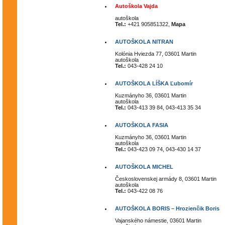
Autoškola Vajda
autoškola
Tel.:
+421 905851322,
Mapa
AUTOŠKOLA NITRAN
Kolónia Hviezda 77, 03601 Martin
autoškola
Tel.:
043-428 24 10
AUTOŠKOLA LÍŠKA Ľubomír
Kuzmányho 36, 03601 Martin
autoškola
Tel.:
043-413 39 84, 043-413 35 34
AUTOŠKOLA FASIA
Kuzmányho 36, 03601 Martin
autoškola
Tel.:
043-423 09 74, 043-430 14 37
AUTOŠKOLA MICHEL
Československej armády 8, 03601 Martin
autoškola
Tel.:
043-422 08 76
AUTOŠKOLA BORIS – Hrozienčik Boris
Vajanského námestie, 03601 Martin