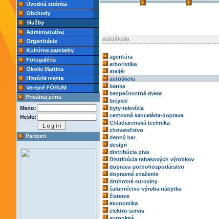
Úvodná stránka
Obchody
Služby
Administratíva
autoškola
Organizácie
Kultúrne pamiatky
agentúra
Fotogaléria
arboristika
Okolie Martina
ateliér
História mesta
autoškola
banka
Verejné FÓRUM
bezpečnostné dvere
Privátna zóna
bicykle
Meno:
byty-televízia
cestovná kancelária-doprava
Heslo:
Chladiarenská technika
chovateľstvo
Partneri
denný bar
design
distribúcia piva
Distribúcia tabakových výrobkov
doprava-poľnohospodárstvo
dopravné značenie
druhotné suroviny
čalunníctvo-výroba nábytku
čistenie
ekonomika
elektro-servis
eurookná