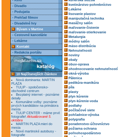
- Kino
kuriérska služba
kvetinárstvo-pohrebníctvo
- Divadlo
Lekárne
- Podujatia
lisovanie plastov
- Prehľad filmov
manipulačná technika
masážny salón
- Divadelné hry
maľovanie-čistenie
Bývam v Martine
maľovanie-stierkovanie
- Cestovné kancelárie
Metalurgia
- Lekárne
módny salón
mäso-distribúcia
Kontakt
Nehnuteľnosti
- Redakcia portálu
noviny
obaly
obuv-oprava
ohodnocovanie nehnuteľností
okná-výroba
10 Najčítanejších článkov
Pálenica
Nová dominanta: MARTIN
pedikúra-manikúra
PLAZA
TULIP - spoločensko-
píla
obchodné centrum
plasty
Bezplatný internet - poznáme
plyn kúrenie
detaily
plyn-kúrenie-voda
Komunálne voľby: poznáme
prvých kandidátov na primátora
podlahy
mesta
počítačové siete
TULIP CENTER - máme prvé
pohľadnice-výroba
fotografie!
Aktualizované 5.
polygrafia
októbra
MARTIN PLAZA mieri do
poradenstvo-účtovníctvo
mesta
požiarna ochrana
Nové martinské autobusy -
poľnohospodárstvo
fotografie