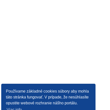
Používame základné cookies súbory aby mohla
táto stránka fungovať. V prípade, že nesúhlasíte
opustite webové rozhranie nášho portálu.
Viac info