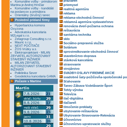
pražiareň
Komunálne voľby - primátorom
Martina je Andrej Hrnčiar
priemysel
Komunálne voľby - kandidáti
realitná agentúra
na poslancov a primátora
reklama
Orientálny (brušný) tanec
reklama-obchodná činnosť
Posledné pridané firmy
reklamná agentúra-vydavateľstvo
Hyperbaricka komora
renovácia dverí-požiarna ochrana
Oxyzona
reštaurácia
Advokatska kancelaria
sanitárna technika
M2Legal s.r.o.
Zetagroup Consulting s.r.o.
sklo
Mauric s.r.o.
Sociálno-prepravná služba
NEXT POČÍTAČE
Solárium
ŽOS Vrútky a.s.
sprostredkovanie-obchodná činnosť
Elektroprojektant - MILAN
ZBYVATEL AUTORIZOVANÝ
stavebníctvo-doprava
STAVEBNÝ INŽINIER
stávková kancelária
MILAN ZBYVATEL
stravovanie
AUTORIZOVANÝ STAVEBNÝ
strojárstvo
INŽINIER
Poliklinika Sever
SVADBY-OSLAVY-FIREMNÉ AKCIE
Geodeticka kancelaria GAMA
svadobné šaty-požičovňa-spoločenské po
Počasie v Martine
Sťahovanie
Tanec-Zábava-Vzdelávanie-Šport
Tehly-výroba
Televízia
tlač-digitálna
tlačiareň
tlmočenie-preklady
ubytovanie-reštaurácia
Ubytovanie-Stravovanie-Rekreácia
účtovníctvo
účtovníctvo-upratovacie služby