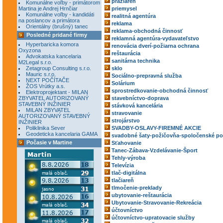
pražiareň
Komunálne voľby - primátorom
Martina je Andrej Hrnčiar
priemysel
Komunálne voľby - kandidáti
realitná agentúra
na poslancov a primátora
reklama
Orientálny (brušný) tanec
reklama-obchodná činnosť
Posledné pridané firmy
reklamná agentúra-vydavateľstvo
Hyperbaricka komora
renovácia dverí-požiarna ochrana
Oxyzona
reštaurácia
Advokatska kancelaria
sanitárna technika
M2Legal s.r.o.
Zetagroup Consulting s.r.o.
sklo
Mauric s.r.o.
Sociálno-prepravná služba
NEXT POČÍTAČE
Solárium
ŽOS Vrútky a.s.
sprostredkovanie-obchodná činnosť
Elektroprojektant - MILAN
ZBYVATEL AUTORIZOVANÝ
stavebníctvo-doprava
STAVEBNÝ INŽINIER
stávková kancelária
MILAN ZBYVATEL
stravovanie
AUTORIZOVANÝ STAVEBNÝ
strojárstvo
INŽINIER
Poliklinika Sever
SVADBY-OSLAVY-FIREMNÉ AKCIE
Geodeticka kancelaria GAMA
svadobné šaty-požičovňa-spoločenské po
Počasie v Martine
Sťahovanie
Tanec-Zábava-Vzdelávanie-Šport
Tehly-výroba
Televízia
tlač-digitálna
tlačiareň
tlmočenie-preklady
ubytovanie-reštaurácia
Ubytovanie-Stravovanie-Rekreácia
účtovníctvo
účtovníctvo-upratovacie služby