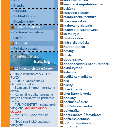
- Kino
kuriérska služba
kvetinárstvo-pohrebníctvo
- Divadlo
Lekárne
- Podujatia
lisovanie plastov
- Prehľad filmov
manipulačná technika
masážny salón
- Divadelné hry
maľovanie-čistenie
Bývam v Martine
maľovanie-stierkovanie
- Cestovné kancelárie
Metalurgia
- Lekárne
módny salón
mäso-distribúcia
Kontakt
Nehnuteľnosti
- Redakcia portálu
noviny
obaly
obuv-oprava
ohodnocovanie nehnuteľností
okná-výroba
10 Najčítanejších článkov
Pálenica
Nová dominanta: MARTIN
pedikúra-manikúra
PLAZA
TULIP - spoločensko-
píla
obchodné centrum
plasty
Bezplatný internet - poznáme
plyn kúrenie
detaily
plyn-kúrenie-voda
Komunálne voľby: poznáme
prvých kandidátov na primátora
podlahy
mesta
počítačové siete
TULIP CENTER - máme prvé
pohľadnice-výroba
fotografie!
Aktualizované 5.
polygrafia
októbra
MARTIN PLAZA mieri do
poradenstvo-účtovníctvo
mesta
požiarna ochrana
Nové martinské autobusy -
poľnohospodárstvo
fotografie