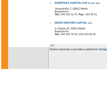
EURÓPSKA KAPITÁLOVÁ o.c.p. a.s.
Jesenského 2, 03601 Martin
finančníctvo
Tel.:
043-422 11 47,
Fax.:
422 48 21
EBVIS VENTURE CAPITAL a.s.
A. Kmeťa 28, 03601 Martin
finančníctvo
Tel.:
043-423 79 30, 043-413 59 46
[
1
]
Stránku spravuje a vytvorila ju spoločnosť
Zetagr