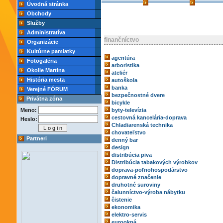
Úvodná stránka
Obchody
Služby
Administratíva
finančníctvo
Organizácie
Kultúrne pamiatky
agentúra
Fotogaléria
arboristika
Okolie Martina
ateliér
História mesta
autoškola
banka
Verejné FÓRUM
bezpečnostné dvere
Privátna zóna
bicykle
Meno:
byty-televízia
cestovná kancelária-doprava
Heslo:
Chladiarenská technika
chovateľstvo
Partneri
denný bar
design
distribúcia piva
Distribúcia tabakových výrobkov
doprava-poľnohospodárstvo
dopravné značenie
druhotné suroviny
čalunníctvo-výroba nábytku
čistenie
ekonomika
elektro-servis
eurookná