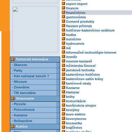
export-import
financie
finančníctvo
gastronómia
Gumené produkty
Hasiace prístroje
holičstvo-kaderníctvo-solárium
hudba
hutníctvo
hydroservis
iné
Informačné technológie-internet
interiér
Turistické informácie
internet-kaviareň
- Skanzen
inžinierska činnosť
javisková technika
- Parky
kaderníctvo-holičstvo
- Kde načerpať benzín ?
kaderníctvo-salón krásy
- Múzeum
kartónové obaly
- Zmenárne
Kaviarne
klampiar
- TIK kancelária
knihy
Stravovanie
komunikácie
- Pizzerie
konštrukcia strojov
- Pohostinstvá
kostýmy
kovo-elektro
- Kaviarne
kovorytectvo
- Reštaurácie
kozmetika
Kultúra
krajčírstvo