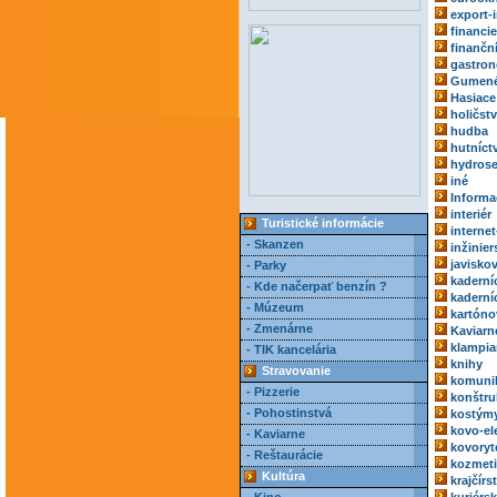
export-
financie
finančn
gastro
Gumené
Hasiace 
holičst
hudba
hutníct
hydrose
iné
Informa
interiér
Turistické informácie
internet
- Skanzen
inžinie
javisko
- Parky
kaderní
- Kde načerpať benzín ?
kaderní
- Múzeum
kartóno
- Zmenárne
Kaviarn
klampia
- TIK kancelária
knihy
Stravovanie
komuni
- Pizzerie
konštru
- Pohostinstvá
kostým
kovo-el
- Kaviarne
kovoryt
- Reštaurácie
kozmeti
Kultúra
krajčírs