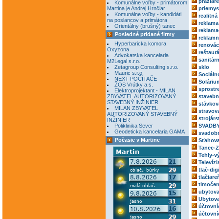
pražiar
Komunálne voľby - primátorom
Martina je Andrej Hrnčiar
priemys
Komunálne voľby - kandidáti
realitná
na poslancov a primátora
reklama
Orientálny (brušný) tanec
reklama
Posledné pridané firmy
reklamn
Hyperbaricka komora
renovác
Oxyzona
reštaur
Advokatska kancelaria
sanitár
M2Legal s.r.o.
Zetagroup Consulting s.r.o.
sklo
Mauric s.r.o.
Sociáln
NEXT POČÍTAČE
Soláriu
ŽOS Vrútky a.s.
sprostr
Elektroprojektant - MILAN
ZBYVATEL AUTORIZOVANÝ
stavebn
STAVEBNÝ INŽINIER
stávkov
MILAN ZBYVATEL
stravov
AUTORIZOVANÝ STAVEBNÝ
strojárs
INŽINIER
Poliklinika Sever
SVADBY
Geodeticka kancelaria GAMA
svadobn
Počasie v Martine
Sťahova
Tanec-Z
Tehly-v
Televízi
tlač-dig
tlačiare
tlmočen
ubytova
Ubytova
účtovní
účtovní