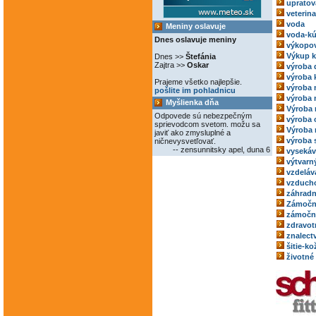
upratov
veterina
voda
Meniny oslavuje
voda-kú
Dnes oslavuje meniny
výkopov
Výkup 
Dnes >>
Štefánia
Zajtra >>
Oskar
výroba 
výroba 
Prajeme všetko najlepšie.
výroba
pošlite im pohladnicu
výroba 
Myšlienka dňa
Výroba 
Odpovede sú nebezpečným
výroba 
sprievodcom svetom. možu sa
Výroba 
javiť ako zmysluplné a
výroba 
ničnevysvetľovať.
-- zensunnitsky apel, duna 6
vysekáv
výtvarný
vzdeláv
vzducho
záhradn
Zámočn
zámoční
zdravot
znalect
šitie-k
životné