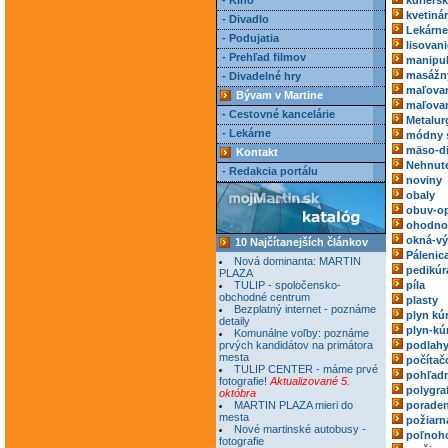
- Kino
kuriérs
kvetiná
- Divadlo
Lekárne
- Podujatia
lisovani
- Prehľad filmov
manipul
masážn
- Divadelné hry
maľovan
Bývam v Martine
maľovan
- Cestovné kancelárie
Metalur
- Lekárne
módny 
mäso-di
Kontakt
Nehnute
- Redakcia portálu
noviny
obaly
obuv-o
ohodnoc
okná-vý
10 Najčítanejších článkov
Pálenic
Nová dominanta: MARTIN
pedikúr
PLAZA
TULIP - spoločensko-
píla
obchodné centrum
plasty
Bezplatný internet - poznáme
plyn kú
detaily
plyn-kú
Komunálne voľby: poznáme
prvých kandidátov na primátora
podlah
mesta
počítač
TULIP CENTER - máme prvé
pohľadn
fotografie!
Aktualizované 5.
polygra
októbra
MARTIN PLAZA mieri do
poraden
mesta
požiarn
Nové martinské autobusy -
poľnoh
fotografie