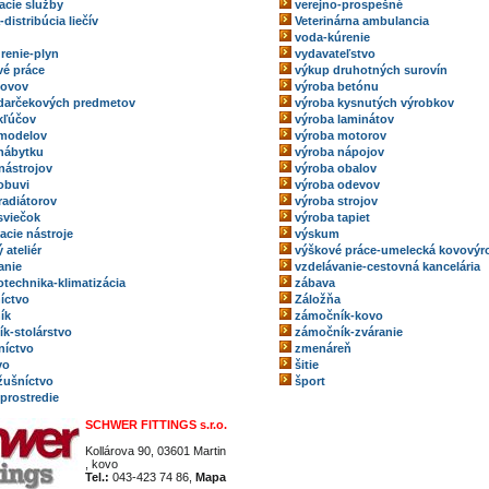
acie služby
verejno-prospešné
-distribúcia liečív
Veterinárna ambulancia
voda-kúrenie
renie-plyn
vydavateľstvo
é práce
výkup druhotných surovín
kovov
výroba betónu
darčekových predmetov
výroba kysnutých výrobkov
kľúčov
výroba laminátov
 modelov
výroba motorov
nábytku
výroba nápojov
nástrojov
výroba obalov
obuvi
výroba odevov
radiátorov
výroba strojov
sviečok
výroba tapiet
acie nástroje
výskum
 ateliér
výškové práce-umelecká kovovýr
anie
vzdelávanie-cestovná kancelária
technika-klimatizácia
zábava
íctvo
Záložňa
ík
zámočník-kovo
k-stolárstvo
zámočník-zváranie
níctvo
zmenáreň
vo
šitie
ožušníctvo
šport
 prostredie
SCHWER FITTINGS s.r.o.
Kollárova 90, 03601 Martin
, kovo
Tel.:
043-423 74 86,
Mapa