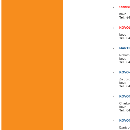
Stanis
kovo
Tel.:
é4
KOVOL
kovo
Tel.:
04
MARTIN
Robotní
kovo
Tel.:
04
KOVO-
Za Jor
kovo
Tel.:
04
KOVOTV
Charkov
kovo
Tel.:
04
KOVOO
Exnárov