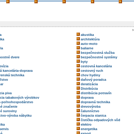
a
akustika
ika
architektúra
auto-moto
la
baliarne
bezpečnostná služba
ostné dvere
bezpečnostné systémy
byty
evízia
cestovná kancelária
á kancelária-doprava
cestovný ruch
renská technika
chov hydiny
ľstvo
daňový poradca
ar
deratizácia
Distribúcia
cia piva
distribúcia potravín
úcia tabakových výrobkov
doprava
a-poľnohospodárstvo
dopravná technika
é značenie
drevovýroba
é suroviny
čalunníctvo
ctvo-výroba nábytku
čerpacia stanica
čistička odpadových vôd
ika
elektro
servis
energetika
ná
export