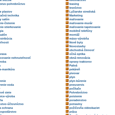
ka služba
kvetinárstvo
rstvo-pohrebníctvo
leasing
lesníctvo
e plastov
Lyžiarske strediská
ačná technika
Marketing
y salón
maľovanie
ie-čistenie
maľovanie-murár
ie-stierkovanie
maľovanie-tapetovanie
gia
mobilné telefóny
salón
montáž
stribúcia
mäso-výrobňa
ľnosti
Nové byty
Novostavby
obchodná činnosť
prava
očná optika
ovanie nehnuteľností
okná-renovácia
roba
opravy traktorov
a
Palivá
a-manikúra
pekáreň
pivovar
plyn
renie
plyn-kúrenie
renie-voda
pneuservis
y
počítače
ové siete
Pohrebníctvo
ice-výroba
poistenie
fia
poradenstvo
stvo-účtovníctvo
potraviny
a ochrana
požičovňa videokaziet
ospodárstvo
práca