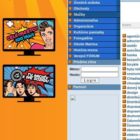
Úvodná stránka
Obchody
Služby
Administratíva
kovo
Organizácie
Kultúrne pamiatky
agentúr
Fotogaléria
arborist
Okolie Martina
ateliér
História mesta
autoško
banka
Verejné FÓRUM
bezpečn
Privátna zóna
bicykle
Meno:
byty-tel
cestovn
Heslo:
Chladia
chovate
Partneri
denný b
design
distribú
Distrib
doprav
dopravn
druhotn
čalunní
čistenie
ekonom
elektro-
eurook