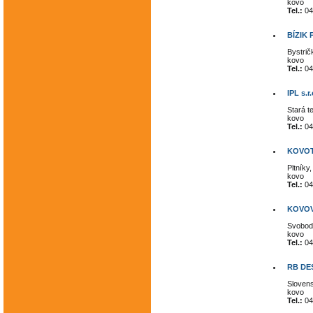
kovo
Tel.:
04
BÍZIK 
Bystrič
kovo
Tel.:
04
IPL s.r.
Stará t
kovo
Tel.:
04
KOVOTV
Pltníky
kovo
Tel.:
04
KOVOV
Svobod
kovo
Tel.:
04
RB DE
Sloven
kovo
Tel.:
04