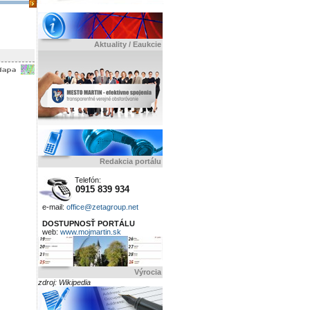
Aktuality / Eaukcie
Redakcia portálu
Telefón:
0915 839 934
e-mail:
office@zetagroup.net
DOSTUPNOSŤ PORTÁLU
web:
www.mojmartin.sk
Výrocia
zdroj: Wikipedia