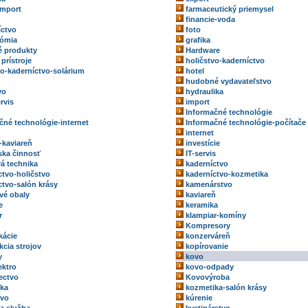
import
farmaceutický priemysel
financie-voda
íctvo
foto
nómia
grafika
 produkty
Hardware
prístroje
holičstvo-kaderníctvo
vo-kaderníctvo-solárium
hotel
hudobné vydavateľstvo
vo
hydraulika
rvis
import
Informačné technológie
čné technológie-internet
Informačné technológie-počítače
internet
-kaviareň
investície
rska činnosť
IT-servis
vá technika
kaderníctvo
ctvo-holičstvo
kaderníctvo-kozmetika
ctvo-salón krásy
kamenárstvo
vé obaly
kaviareň
e
keramika
r
klampiar-komíny
Kompresory
kácie
konzerváreň
kcia strojov
kopírovanie
y
kovo
ektro
kovo-odpady
ectvo
Kovovýroba
ka
kozmetika-salón krásy
tvo
kúrenie