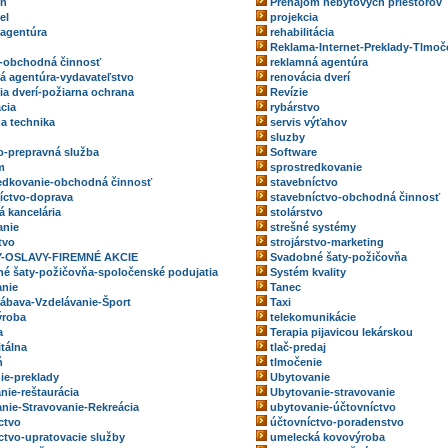
eň
Prenájom nebytových priestorov
el
projekcia
 agentúra
rehabilitácia
Reklama-Internet-Preklady-Tlmoč
-obchodná činnosť
reklamná agentúra
á agentúra-vydavateľstvo
renovácia dverí
ia dverí-požiarna ochrana
Revízie
ácia
rybárstvo
na technika
servis výťahov
sluzby
o-prepravná služba
Software
m
sprostredkovanie
edkovanie-obchodná činnosť
stavebníctvo
íctvo-doprava
stavebníctvo-obchodná činnosť
á kancelária
stolárstvo
anie
strešné systémy
tvo
strojárstvo-marketing
-OSLAVY-FIREMNÉ AKCIE
Svadobné šaty-požičovňa
é šaty-požičovňa-spoločenské podujatia
Systém kvality
nie
Tanec
ábava-Vzdelávanie-Šport
Taxi
ýroba
telekomunikácie
a
Terapia pijavicou lekárskou
itálna
tlač-predaj
ň
tlmočenie
ie-preklady
Ubytovanie
nie-reštaurácia
Ubytovanie-stravovanie
nie-Stravovanie-Rekreácia
ubytovanie-účtovníctvo
ctvo
účtovníctvo-poradenstvo
ctvo-upratovacie služby
umelecká kovovýroba