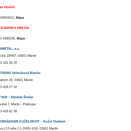
lav Hodoň
34933021,
Mapa
EJÁRSKA DIELŇA
3 4385250,
Mapa
METAL, a.s.
cka 19/947, 03601 Martin
3-422 26 20
TREND Sklenárová Blanka
dánom 35, 03601 Martin
3-428 27 32
AR – Dibdiak Štefan
ská 7, Martin - Priekopa
3-428 62 38
BRÁBANIE KUŽELMONT – Kužel Vladimír
a (J.Fraňa-1.1.2005) 6/16, 03601 Martin