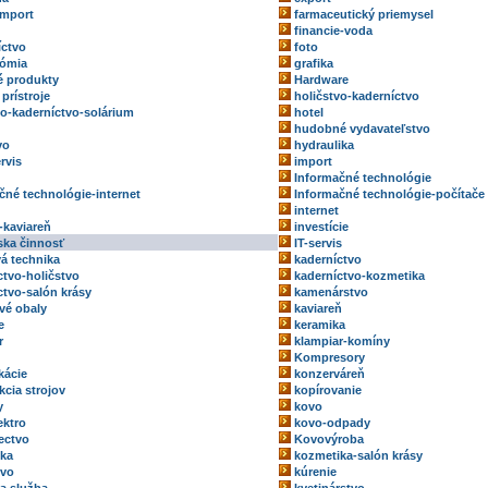
import
farmaceutický priemysel
financie-voda
íctvo
foto
nómia
grafika
 produkty
Hardware
prístroje
holičstvo-kaderníctvo
vo-kaderníctvo-solárium
hotel
hudobné vydavateľstvo
vo
hydraulika
rvis
import
Informačné technológie
čné technológie-internet
Informačné technológie-počítače
internet
-kaviareň
investície
rska činnosť
IT-servis
vá technika
kaderníctvo
ctvo-holičstvo
kaderníctvo-kozmetika
ctvo-salón krásy
kamenárstvo
vé obaly
kaviareň
e
keramika
r
klampiar-komíny
Kompresory
kácie
konzerváreň
kcia strojov
kopírovanie
y
kovo
ektro
kovo-odpady
ectvo
Kovovýroba
ka
kozmetika-salón krásy
tvo
kúrenie