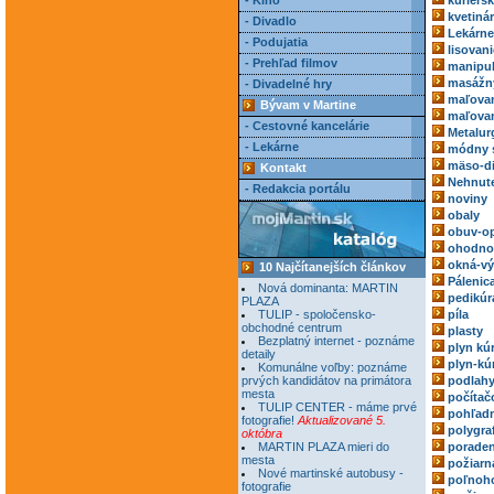
- Kino
kuriérs
kvetiná
- Divadlo
Lekárne
- Podujatia
lisovani
- Prehľad filmov
manipul
masážn
- Divadelné hry
maľovan
Bývam v Martine
maľovan
- Cestovné kancelárie
Metalur
- Lekárne
módny 
mäso-di
Kontakt
Nehnute
- Redakcia portálu
noviny
obaly
obuv-o
ohodnoc
okná-vý
10 Najčítanejších článkov
Pálenic
Nová dominanta: MARTIN
pedikúr
PLAZA
TULIP - spoločensko-
píla
obchodné centrum
plasty
Bezplatný internet - poznáme
plyn kú
detaily
plyn-kú
Komunálne voľby: poznáme
prvých kandidátov na primátora
podlah
mesta
počítač
TULIP CENTER - máme prvé
pohľadn
fotografie!
Aktualizované 5.
polygra
októbra
MARTIN PLAZA mieri do
poraden
mesta
požiarn
Nové martinské autobusy -
poľnoh
fotografie