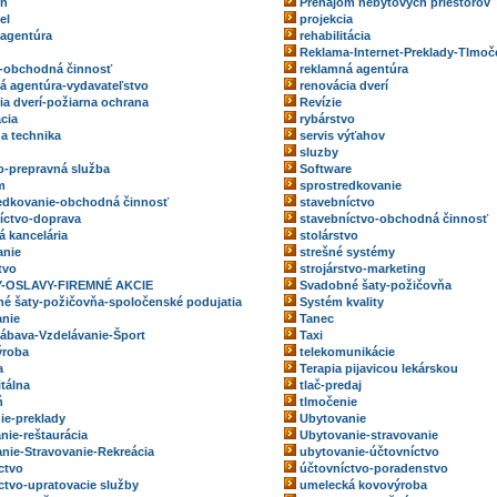
eň
Prenájom nebytových priestorov
el
projekcia
 agentúra
rehabilitácia
Reklama-Internet-Preklady-Tlmoč
-obchodná činnosť
reklamná agentúra
á agentúra-vydavateľstvo
renovácia dverí
ia dverí-požiarna ochrana
Revízie
ácia
rybárstvo
na technika
servis výťahov
sluzby
o-prepravná služba
Software
m
sprostredkovanie
edkovanie-obchodná činnosť
stavebníctvo
íctvo-doprava
stavebníctvo-obchodná činnosť
á kancelária
stolárstvo
anie
strešné systémy
tvo
strojárstvo-marketing
-OSLAVY-FIREMNÉ AKCIE
Svadobné šaty-požičovňa
é šaty-požičovňa-spoločenské podujatia
Systém kvality
nie
Tanec
ábava-Vzdelávanie-Šport
Taxi
ýroba
telekomunikácie
a
Terapia pijavicou lekárskou
itálna
tlač-predaj
ň
tlmočenie
ie-preklady
Ubytovanie
nie-reštaurácia
Ubytovanie-stravovanie
nie-Stravovanie-Rekreácia
ubytovanie-účtovníctvo
ctvo
účtovníctvo-poradenstvo
ctvo-upratovacie služby
umelecká kovovýroba