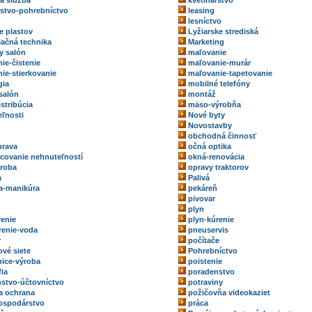
ka služba
kvetinárstvo
rstvo-pohrebníctvo
leasing
lesníctvo
e plastov
Lyžiarske strediská
ačná technika
Marketing
y salón
maľovanie
ie-čistenie
maľovanie-murár
ie-stierkovanie
maľovanie-tapetovanie
gia
mobilné telefóny
salón
montáž
stribúcia
mäso-výrobňa
ľnosti
Nové byty
Novostavby
obchodná činnosť
prava
očná optika
ovanie nehnuteľností
okná-renovácia
roba
opravy traktorov
a
Palivá
a-manikúra
pekáreň
pivovar
plyn
renie
plyn-kúrenie
renie-voda
pneuservis
y
počítače
ové siete
Pohrebníctvo
ice-výroba
poistenie
fia
poradenstvo
stvo-účtovníctvo
potraviny
a ochrana
požičovňa videokaziet
ospodárstvo
práca