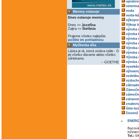
upratov
veterina
voda
Meniny oslavuje
voda-kú
Dnes oslavuje meniny
výkopov
Výkup 
Dnes >>
Jozefína
Zajtra >>
Štefánia
výroba 
výroba 
Prajeme všetko najlepšie.
výroba
pošlite im pohladnicu
výroba 
Myšlienka dňa
Výroba 
Láska je tá, ktorá ostáva stále - či
výroba 
jej všetko dávame alebo všetko
Výroba 
odriekame.
výroba 
-- GOETHE
vysekáv
výtvarný
vzdeláv
vzducho
záhradn
Zámočn
zámoční
zdravot
znalect
šitie-k
životné
ENERGI
Bazová
inžinie
Tel.:
04