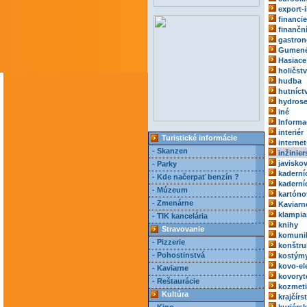
export-
financie
finančn
gastro
Gumené
Hasiace 
holičst
hudba
hutníct
hydrose
iné
Informa
interiér
Turistické informácie
internet
- Skanzen
inžinie
javisko
- Parky
kaderní
- Kde načerpať benzín ?
kaderní
- Múzeum
kartóno
- Zmenárne
Kaviarn
klampia
- TIK kancelária
knihy
Stravovanie
komuni
- Pizzerie
konštru
- Pohostinstvá
kostým
kovo-el
- Kaviarne
kovoryt
- Reštaurácie
kozmeti
Kultúra
krajčírs