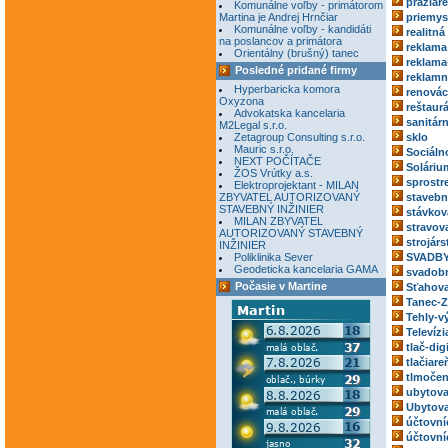
pražiar
Komunálne voľby - primátorom
Martina je Andrej Hrnčiar
priemys
Komunálne voľby - kandidáti
realitná
na poslancov a primátora
reklama
Orientálny (brušný) tanec
reklama
Posledné pridané firmy
reklamn
Hyperbaricka komora
renovác
Oxyzona
reštaur
Advokatska kancelaria
sanitár
M2Legal s.r.o.
Zetagroup Consulting s.r.o.
sklo
Mauric s.r.o.
Sociáln
NEXT POČÍTAČE
Soláriu
ŽOS Vrútky a.s.
sprostr
Elektroprojektant - MILAN
ZBYVATEL AUTORIZOVANÝ
stavebn
STAVEBNÝ INŽINIER
stávkov
MILAN ZBYVATEL
stravov
AUTORIZOVANÝ STAVEBNÝ
strojárs
INŽINIER
Poliklinika Sever
SVADBY
Geodeticka kancelaria GAMA
svadobn
Počasie v Martine
Sťahova
Tanec-Z
Tehly-v
Televízi
tlač-dig
tlačiare
tlmočen
ubytova
Ubytova
účtovní
účtovní