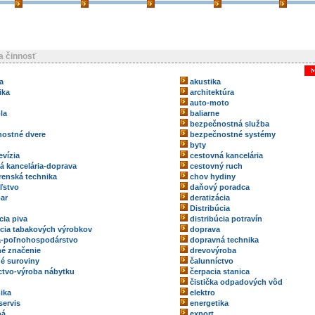
ka činnosť
a
akustika
ika
architektúra
auto-moto
la
baliarne
bezpečnostná služba
ostné dvere
bezpečnostné systémy
byty
evízia
cestovná kancelária
á kancelária-doprava
cestovný ruch
renská technika
chov hydiny
ľstvo
daňový poradca
ar
deratizácia
Distribúcia
cia piva
distribúcia potravín
úcia tabakových výrobkov
doprava
a-poľnohospodárstvo
dopravná technika
é značenie
drevovýroba
é suroviny
čalunníctvo
ctvo-výroba nábytku
čerpacia stanica
čistička odpadových vôd
ika
elektro
servis
energetika
ná
export