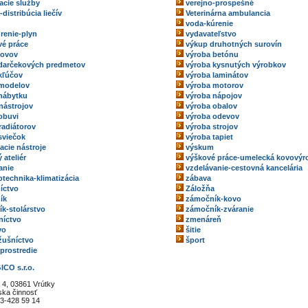
acie služby
verejno-prospešné
-distribúcia liečív
Veterinárna ambulancia
voda-kúrenie
renie-plyn
vydavateľstvo
é práce
výkup druhotných surovín
kovov
výroba betónu
darčekových predmetov
výroba kysnutých výrobkov
kľúčov
výroba laminátov
 modelov
výroba motorov
nábytku
výroba nápojov
nástrojov
výroba obalov
obuvi
výroba odevov
radiátorov
výroba strojov
sviečok
výroba tapiet
acie nástroje
výskum
 ateliér
výškové práce-umelecká kovovýr
anie
vzdelávanie-cestovná kancelária
technika-klimatizácia
zábava
íctvo
Záložňa
ík
zámočník-kovo
k-stolárstvo
zámočník-zváranie
níctvo
zmenáreň
vo
šitie
ožušníctvo
šport
 prostredie
CO s.r.o.
 4, 03861 Vrútky
rska činnosť
3-428 59 14