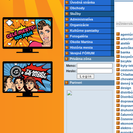
Úvodná stránka
Obchody
Služby
Administratíva
inžiniers
Organizácie
Kultúrne pamiatky
agentúr
Fotogaléria
arborist
Okolie Martina
ateliér
História mesta
autoško
banka
Verejné FÓRUM
bezpečn
Privátna zóna
bicykle
Meno:
byty-tel
cestovn
Heslo:
Chladia
chovate
Partneri
denný b
design
distribú
Distrib
doprav
dopravn
druhotn
čalunní
čistenie
ekonom
elektro-
eurook