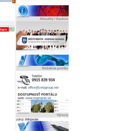
Aktuality / Eaukcie
Redakcia portálu
Telefón:
0915 839 934
e-mail:
office@zetagroup.net
DOSTUPNOSŤ PORTÁLU
web:
www.mojmartin.sk
Výrocia
zdroj: Wikipedia