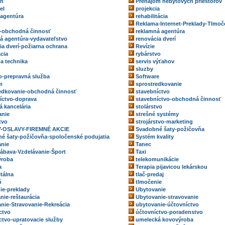
eň
Prenájom nebytových priestorov
el
projekcia
 agentúra
rehabilitácia
Reklama-Internet-Preklady-Tlmoč
-obchodná činnosť
reklamná agentúra
á agentúra-vydavateľstvo
renovácia dverí
ia dverí-požiarna ochrana
Revízie
ácia
rybárstvo
na technika
servis výťahov
sluzby
o-prepravná služba
Software
m
sprostredkovanie
edkovanie-obchodná činnosť
stavebníctvo
íctvo-doprava
stavebníctvo-obchodná činnosť
á kancelária
stolárstvo
anie
strešné systémy
tvo
strojárstvo-marketing
-OSLAVY-FIREMNÉ AKCIE
Svadobné šaty-požičovňa
é šaty-požičovňa-spoločenské podujatia
Systém kvality
nie
Tanec
ábava-Vzdelávanie-Šport
Taxi
ýroba
telekomunikácie
a
Terapia pijavicou lekárskou
itálna
tlač-predaj
ň
tlmočenie
ie-preklady
Ubytovanie
nie-reštaurácia
Ubytovanie-stravovanie
nie-Stravovanie-Rekreácia
ubytovanie-účtovníctvo
ctvo
účtovníctvo-poradenstvo
ctvo-upratovacie služby
umelecká kovovýroba