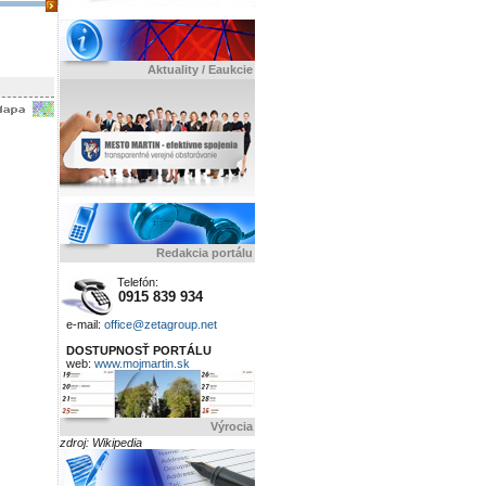
Aktuality / Eaukcie
Redakcia portálu
Telefón:
0915 839 934
e-mail:
office@zetagroup.net
DOSTUPNOSŤ PORTÁLU
web:
www.mojmartin.sk
Výrocia
zdroj: Wikipedia