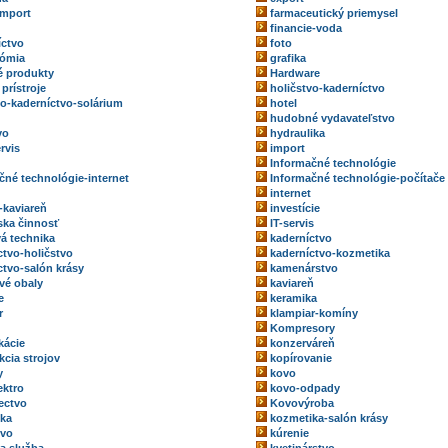
import
farmaceutický priemysel
financie-voda
íctvo
foto
nómia
grafika
 produkty
Hardware
prístroje
holičstvo-kaderníctvo
vo-kaderníctvo-solárium
hotel
hudobné vydavateľstvo
vo
hydraulika
rvis
import
Informačné technológie
čné technológie-internet
Informačné technológie-počítače
internet
-kaviareň
investície
rska činnosť
IT-servis
vá technika
kaderníctvo
ctvo-holičstvo
kaderníctvo-kozmetika
ctvo-salón krásy
kamenárstvo
vé obaly
kaviareň
e
keramika
r
klampiar-komíny
Kompresory
kácie
konzerváreň
kcia strojov
kopírovanie
y
kovo
ektro
kovo-odpady
ectvo
Kovovýroba
ka
kozmetika-salón krásy
tvo
kúrenie