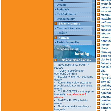
- Kino
kuriérs
kvetiná
- Divadlo
Lekárne
- Podujatia
lisovani
- Prehľad filmov
manipul
masážn
- Divadelné hry
maľovan
Bývam v Martine
maľovan
- Cestovné kancelárie
Metalur
- Lekárne
módny 
mäso-di
Kontakt
Nehnute
- Redakcia portálu
noviny
obaly
obuv-o
ohodnoc
okná-vý
10 Najčítanejších článkov
Pálenic
Nová dominanta: MARTIN
pedikúr
PLAZA
TULIP - spoločensko-
píla
obchodné centrum
plasty
Bezplatný internet - poznáme
plyn kú
detaily
plyn-kú
Komunálne voľby: poznáme
prvých kandidátov na primátora
podlah
mesta
počítač
TULIP CENTER - máme prvé
pohľadn
fotografie!
Aktualizované 5.
polygra
októbra
MARTIN PLAZA mieri do
poraden
mesta
požiarn
Nové martinské autobusy -
poľnoh
fotografie