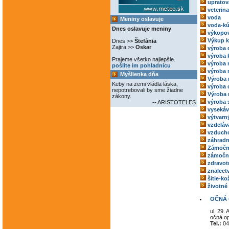
upratov
veterina
voda
Meniny oslavuje
voda-kú
Dnes oslavuje meniny
výkopov
Výkup 
Dnes >>
Štefánia
Zajtra >>
Oskar
výroba 
výroba 
Prajeme všetko najlepšie.
výroba
pošlite im pohladnicu
výroba 
Myšlienka dňa
Výroba 
Keby na zemi vládla láska,
výroba 
nepotrebovali by sme žiadne
Výroba 
zákony.
výroba 
-- ARISTOTELES
vysekáv
výtvarný
vzdeláv
vzducho
záhradn
Zámočn
zámoční
zdravot
znalect
šitie-k
životné
OČNÁ 
ul. 29.
očná op
Tel.:
04