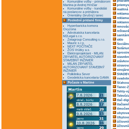
pražiar
Komunálne voľby - primátorom
Martina je Andrej Hrnčiar
priemys
Komunálne voľby - kandidáti
realitná
na poslancov a primátora
reklama
Orientálny (brušný) tanec
reklama
Posledné pridané firmy
reklamn
Hyperbaricka komora
renovác
Oxyzona
reštaur
Advokatska kancelaria
sanitár
M2Legal s.r.o.
Zetagroup Consulting s.r.o.
sklo
Mauric s.r.o.
Sociáln
NEXT POČÍTAČE
Soláriu
ŽOS Vrútky a.s.
sprostr
Elektroprojektant - MILAN
ZBYVATEL AUTORIZOVANÝ
stavebn
STAVEBNÝ INŽINIER
stávkov
MILAN ZBYVATEL
stravov
AUTORIZOVANÝ STAVEBNÝ
strojárs
INŽINIER
Poliklinika Sever
SVADBY
Geodeticka kancelaria GAMA
svadobn
Počasie v Martine
Sťahova
Tanec-Z
Tehly-v
Televízi
tlač-dig
tlačiare
tlmočen
ubytova
Ubytova
účtovní
účtovní