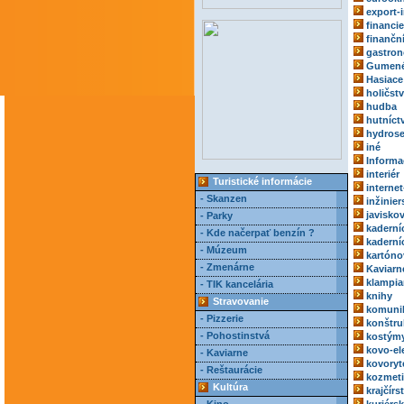
export-
financie
finančn
gastro
Gumené
Hasiace 
holičst
hudba
hutníct
hydrose
iné
Informa
interiér
Turistické informácie
internet
- Skanzen
inžinie
javisko
- Parky
kaderní
- Kde načerpať benzín ?
kaderní
- Múzeum
kartóno
- Zmenárne
Kaviarn
klampia
- TIK kancelária
knihy
Stravovanie
komuni
- Pizzerie
konštru
- Pohostinstvá
kostým
kovo-el
- Kaviarne
kovoryt
- Reštaurácie
kozmeti
Kultúra
krajčírs