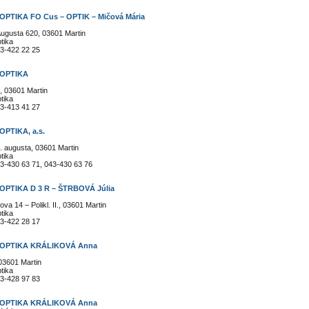
PTIKA FO Cus – OPTIK – Mičová Mária
 Augusta 620, 03601 Martin
tika
3-422 22 25
OPTIKA
, 03601 Martin
tika
3-413 41 27
PTIKA, a.s.
9. augusta, 03601 Martin
tika
3-430 63 71, 043-430 63 76
PTIKA D 3 R – ŠTRBOVÁ Júlia
va 14 – Polikl. II., 03601 Martin
tika
3-422 28 17
OPTIKA KRÁLIKOVÁ Anna
03601 Martin
tika
3-428 97 83
OPTIKA KRÁLIKOVÁ Anna