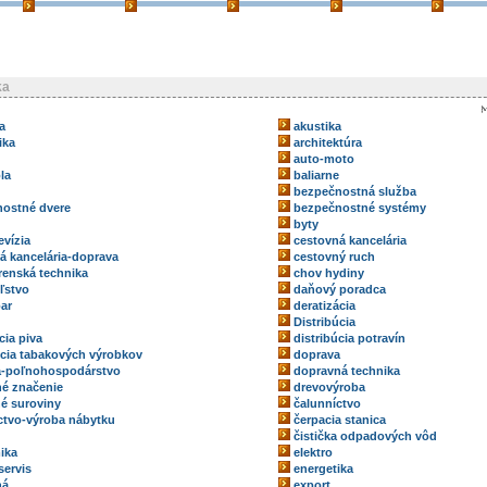
ka
a
akustika
ika
architektúra
auto-moto
la
baliarne
bezpečnostná služba
ostné dvere
bezpečnostné systémy
byty
evízia
cestovná kancelária
á kancelária-doprava
cestovný ruch
renská technika
chov hydiny
ľstvo
daňový poradca
ar
deratizácia
Distribúcia
cia piva
distribúcia potravín
úcia tabakových výrobkov
doprava
a-poľnohospodárstvo
dopravná technika
é značenie
drevovýroba
é suroviny
čalunníctvo
ctvo-výroba nábytku
čerpacia stanica
čistička odpadových vôd
ika
elektro
servis
energetika
ná
export