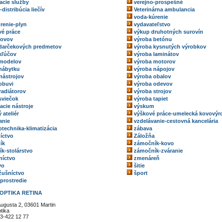
acie služby
verejno-prospešné
-distribúcia liečív
Veterinárna ambulancia
voda-kúrenie
renie-plyn
vydavateľstvo
é práce
výkup druhotných surovín
kovov
výroba betónu
darčekových predmetov
výroba kysnutých výrobkov
kľúčov
výroba laminátov
 modelov
výroba motorov
nábytku
výroba nápojov
nástrojov
výroba obalov
obuvi
výroba odevov
radiátorov
výroba strojov
sviečok
výroba tapiet
acie nástroje
výskum
 ateliér
výškové práce-umelecká kovovýr
anie
vzdelávanie-cestovná kancelária
technika-klimatizácia
zábava
íctvo
Záložňa
ík
zámočník-kovo
k-stolárstvo
zámočník-zváranie
níctvo
zmenáreň
vo
šitie
ožušníctvo
šport
 prostredie
OPTIKA RETINA
 Augusta 2, 03601 Martin
tika
3-422 12 77