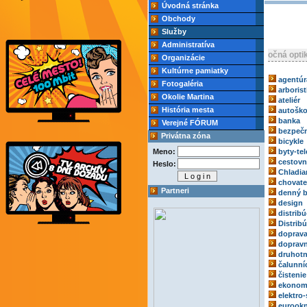
Úvodná stránka
Obchody
Služby
Administratíva
očná opti
Organizácie
Kultúrne pamiatky
agentúr
Fotogaléria
arborist
Okolie Martina
ateliér
História mesta
autoško
banka
Verejné FÓRUM
bezpečn
Privátna zóna
bicykle
Meno:
byty-tel
cestovn
Heslo:
Chladia
chovate
Partneri
denný b
design
distribú
Distrib
doprav
dopravn
druhotn
čalunní
čistenie
ekonom
elektro-
eurook