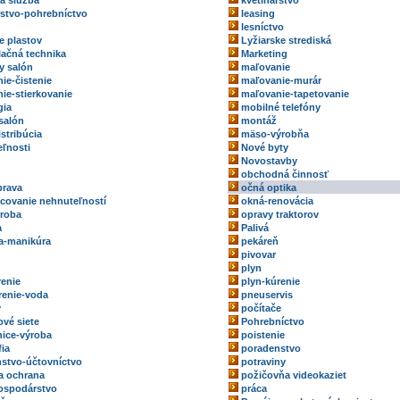
ka služba
kvetinárstvo
rstvo-pohrebníctvo
leasing
lesníctvo
e plastov
Lyžiarske strediská
ačná technika
Marketing
y salón
maľovanie
ie-čistenie
maľovanie-murár
ie-stierkovanie
maľovanie-tapetovanie
gia
mobilné telefóny
salón
montáž
stribúcia
mäso-výrobňa
ľnosti
Nové byty
Novostavby
obchodná činnosť
prava
očná optika
ovanie nehnuteľností
okná-renovácia
roba
opravy traktorov
a
Palivá
a-manikúra
pekáreň
pivovar
plyn
renie
plyn-kúrenie
renie-voda
pneuservis
y
počítače
ové siete
Pohrebníctvo
ice-výroba
poistenie
fia
poradenstvo
stvo-účtovníctvo
potraviny
a ochrana
požičovňa videokaziet
ospodárstvo
práca