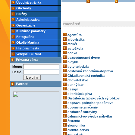
Úvodná stránka
Obchody
Služby
Administratíva
zmenáreň
Organizácie
Kultúrne pamiatky
agentúra
Fotogaléria
arboristika
Okolie Martina
ateliér
História mesta
autoškola
banka
Verejné FÓRUM
bezpečnostné dvere
Privátna zóna
bicykle
Meno:
byty-televízia
cestovná kancelária-doprava
Heslo:
Chladiarenská technika
chovateľstvo
Partneri
denný bar
design
distribúcia piva
Distribúcia tabakových výrobkov
doprava-poľnohospodárstvo
dopravné značenie
druhotné suroviny
čalunníctvo-výroba nábytku
čistenie
ekonomika
elektro-servis
eurookná