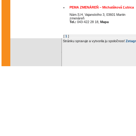
PEMA ZMENÁREŇ – Michaláková Ľubica
Nám.S.H. Vajanského 3, 03601 Martin
zmenáreň
Tel.:
043-422 28 18,
Mapa
[
1
]
Stránku spravuje a vytvorila ju spoločnosť
Zetagr