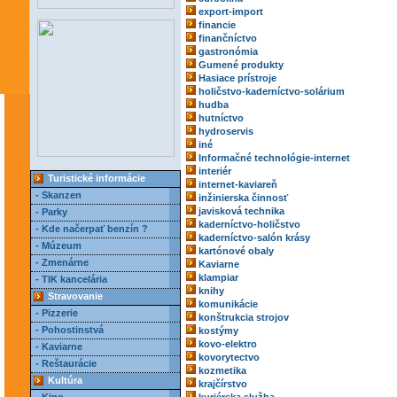
export-import
financie
finančníctvo
gastronómia
Gumené produkty
Hasiace prístroje
holičstvo-kaderníctvo-solárium
hudba
hutníctvo
hydroservis
iné
Informačné technológie-internet
interiér
Turistické informácie
internet-kaviareň
- Skanzen
inžinierska činnosť
javisková technika
- Parky
kaderníctvo-holičstvo
- Kde načerpať benzín ?
kaderníctvo-salón krásy
- Múzeum
kartónové obaly
- Zmenárne
Kaviarne
klampiar
- TIK kancelária
knihy
Stravovanie
komunikácie
- Pizzerie
konštrukcia strojov
- Pohostinstvá
kostýmy
kovo-elektro
- Kaviarne
kovorytectvo
- Reštaurácie
kozmetika
Kultúra
krajčírstvo