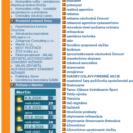
pražiareň
Komunálne voľby - primátorom
Martina je Andrej Hrnčiar
priemysel
Komunálne voľby - kandidáti
realitná agentúra
na poslancov a primátora
reklama
Orientálny (brušný) tanec
reklama-obchodná činnosť
Posledné pridané firmy
reklamná agentúra-vydavateľstvo
Hyperbaricka komora
renovácia dverí-požiarna ochrana
Oxyzona
reštaurácia
Advokatska kancelaria
sanitárna technika
M2Legal s.r.o.
Zetagroup Consulting s.r.o.
sklo
Mauric s.r.o.
Sociálno-prepravná služba
NEXT POČÍTAČE
Solárium
ŽOS Vrútky a.s.
sprostredkovanie-obchodná činnosť
Elektroprojektant - MILAN
ZBYVATEL AUTORIZOVANÝ
stavebníctvo-doprava
STAVEBNÝ INŽINIER
stávková kancelária
MILAN ZBYVATEL
stravovanie
AUTORIZOVANÝ STAVEBNÝ
strojárstvo
INŽINIER
Poliklinika Sever
SVADBY-OSLAVY-FIREMNÉ AKCIE
Geodeticka kancelaria GAMA
svadobné šaty-požičovňa-spoločenské po
Počasie v Martine
Sťahovanie
Tanec-Zábava-Vzdelávanie-Šport
Tehly-výroba
Televízia
tlač-digitálna
tlačiareň
tlmočenie-preklady
ubytovanie-reštaurácia
Ubytovanie-Stravovanie-Rekreácia
účtovníctvo
účtovníctvo-upratovacie služby