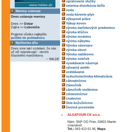
upratovacie služby
veterina-distribúcia liečív
voda
Meniny oslavuje
voda-kúrenie-plyn
Dnes oslavuje meniny
výkopové práce
Výkup kovov
Dnes >>
Oskar
Zajtra >>
Ľubomíra
výroba darčekových predmetov
výroba kľúčov
Prajeme všetko najlepšie.
výroba modelov
pošlite im pohladnicu
výroba nábytku
Myšlienka dňa
Výroba nástrojov
Dnes sme takí vzdelaní, že nás
výroba obuvi
už nič neprekvapí - okrem
Výroba radiátorov
šťastného manželstva.
výroba sviečok
-- WILDE
vysekávacie nástroje
výtvarný ateliér
vzdelávanie
vzduchotechnika-klimatizácia
záhradníctvo
Zámočník
zámočník-stolárstvo
zdravotníctvo
znalectvo
šitie-kožušníctvo
životné prostredie
ALGATOUR CK v.o.s.
Nám. SNP OD Prior, 03601 Martin
zmenáreň
Tel.:
043-413 61 46,
Mapa