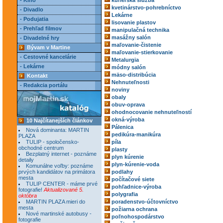
- Kino
kuriérska služba
kvetinárstvo-pohrebníctvo
- Divadlo
Lekárne
- Podujatia
lisovanie plastov
- Prehľad filmov
manipulačná technika
masážny salón
- Divadelné hry
maľovanie-čistenie
Bývam v Martine
maľovanie-stierkovanie
- Cestovné kancelárie
Metalurgia
- Lekárne
módny salón
mäso-distribúcia
Kontakt
Nehnuteľnosti
- Redakcia portálu
noviny
obaly
obuv-oprava
ohodnocovanie nehnuteľností
okná-výroba
10 Najčítanejších článkov
Pálenica
Nová dominanta: MARTIN
pedikúra-manikúra
PLAZA
TULIP - spoločensko-
píla
obchodné centrum
plasty
Bezplatný internet - poznáme
plyn kúrenie
detaily
plyn-kúrenie-voda
Komunálne voľby: poznáme
prvých kandidátov na primátora
podlahy
mesta
počítačové siete
TULIP CENTER - máme prvé
pohľadnice-výroba
fotografie!
Aktualizované 5.
polygrafia
októbra
MARTIN PLAZA mieri do
poradenstvo-účtovníctvo
mesta
požiarna ochrana
Nové martinské autobusy -
poľnohospodárstvo
fotografie