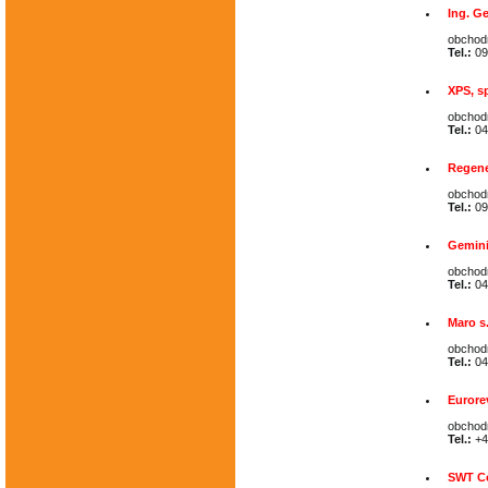
Ing. Ge
obchod
Tel.:
09
XPS, sp
obchod
Tel.:
04
Regenet
obchod
Tel.:
09
Gemin
obchod
Tel.:
04
Maro s.
obchod
Tel.:
04
Eurore
obchod
Tel.:
+4
SWT C