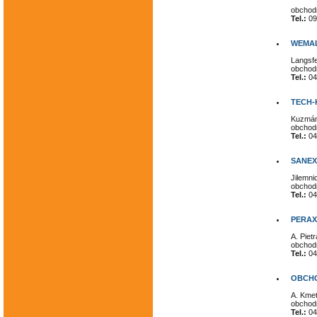
obchod
Tel.:
09
WEMAL
Langsfe
obchod
Tel.:
04
TECH-K
Kuzmán
obchod
Tel.:
04
SANEX
Jilemni
obchod
Tel.:
04
PERAX 
A. Piet
obchod
Tel.:
04
OBCHO
A. Kmeť
obchod
Tel.:
04