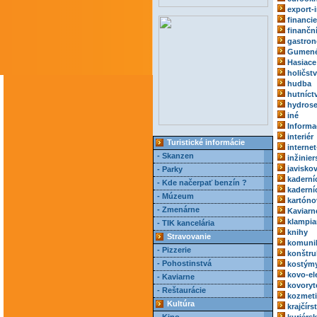
export-
financie
finančn
gastro
Gumené
Hasiace 
holičst
hudba
hutníct
hydrose
iné
Informa
interiér
Turistické informácie
internet
- Skanzen
inžinie
javisko
- Parky
kaderní
- Kde načerpať benzín ?
kaderní
- Múzeum
kartóno
- Zmenárne
Kaviarn
klampia
- TIK kancelária
knihy
Stravovanie
komuni
- Pizzerie
konštru
- Pohostinstvá
kostým
kovo-el
- Kaviarne
kovoryt
- Reštaurácie
kozmeti
Kultúra
krajčírs