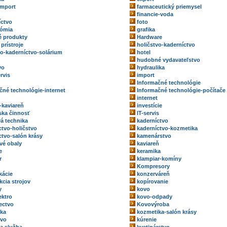
import
farmaceutický priemysel
financie-voda
íctvo
foto
nómia
grafika
 produkty
Hardware
prístroje
holičstvo-kaderníctvo
vo-kaderníctvo-solárium
hotel
hudobné vydavateľstvo
vo
hydraulika
rvis
import
Informačné technológie
čné technológie-internet
Informačné technológie-počítače
internet
-kaviareň
investície
rska činnosť
IT-servis
vá technika
kaderníctvo
ctvo-holičstvo
kaderníctvo-kozmetika
ctvo-salón krásy
kamenárstvo
vé obaly
kaviareň
e
keramika
r
klampiar-komíny
Kompresory
kácie
konzerváreň
kcia strojov
kopírovanie
y
kovo
ektro
kovo-odpady
ectvo
Kovovýroba
ka
kozmetika-salón krásy
tvo
kúrenie