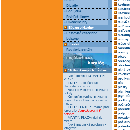
- Kino
kuriérs
kvetiná
- Divadlo
Lekárne
- Podujatia
lisovani
- Prehľad filmov
manipul
masážn
- Divadelné hry
maľovan
Bývam v Martine
maľovan
- Cestovné kancelárie
Metalur
- Lekárne
módny 
mäso-di
Kontakt
Nehnute
- Redakcia portálu
noviny
obaly
obuv-o
ohodnoc
okná-vý
10 Najčítanejších článkov
Pálenic
Nová dominanta: MARTIN
pedikúr
PLAZA
TULIP - spoločensko-
píla
obchodné centrum
plasty
Bezplatný internet - poznáme
plyn kú
detaily
plyn-kú
Komunálne voľby: poznáme
prvých kandidátov na primátora
podlah
mesta
počítač
TULIP CENTER - máme prvé
pohľadn
fotografie!
Aktualizované 5.
polygra
októbra
MARTIN PLAZA mieri do
poraden
mesta
požiarn
Nové martinské autobusy -
poľnoh
fotografie