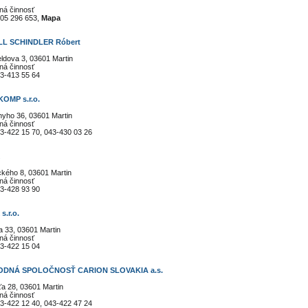
ná činnosť
05 296 653,
Mapa
L SCHINDLER Róbert
ldova 3, 03601 Martin
ná činnosť
3-413 55 64
OMP s.r.o.
yho 36, 03601 Martin
ná činnosť
3-422 15 70, 043-430 03 26
ckého 8, 03601 Martin
ná činnosť
3-428 93 90
s.r.o.
ra 33, 03601 Martin
ná činnosť
3-422 15 04
DNÁ SPOLOČNOSŤ CARION SLOVAKIA a.s.
a 28, 03601 Martin
ná činnosť
3-422 12 40, 043-422 47 24