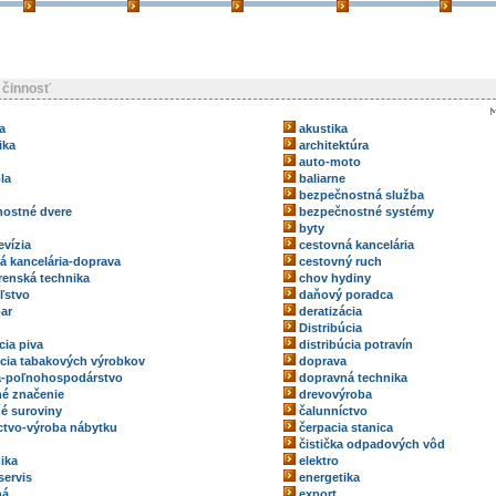
 činnosť
a
akustika
ika
architektúra
auto-moto
la
baliarne
bezpečnostná služba
ostné dvere
bezpečnostné systémy
byty
evízia
cestovná kancelária
á kancelária-doprava
cestovný ruch
renská technika
chov hydiny
ľstvo
daňový poradca
ar
deratizácia
Distribúcia
cia piva
distribúcia potravín
úcia tabakových výrobkov
doprava
a-poľnohospodárstvo
dopravná technika
é značenie
drevovýroba
é suroviny
čalunníctvo
ctvo-výroba nábytku
čerpacia stanica
čistička odpadových vôd
ika
elektro
servis
energetika
ná
export