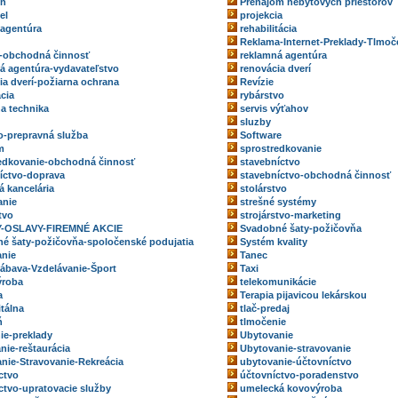
eň
Prenájom nebytových priestorov
el
projekcia
 agentúra
rehabilitácia
Reklama-Internet-Preklady-Tlmoč
-obchodná činnosť
reklamná agentúra
á agentúra-vydavateľstvo
renovácia dverí
ia dverí-požiarna ochrana
Revízie
ácia
rybárstvo
na technika
servis výťahov
sluzby
o-prepravná služba
Software
m
sprostredkovanie
edkovanie-obchodná činnosť
stavebníctvo
íctvo-doprava
stavebníctvo-obchodná činnosť
á kancelária
stolárstvo
anie
strešné systémy
tvo
strojárstvo-marketing
-OSLAVY-FIREMNÉ AKCIE
Svadobné šaty-požičovňa
é šaty-požičovňa-spoločenské podujatia
Systém kvality
nie
Tanec
ábava-Vzdelávanie-Šport
Taxi
ýroba
telekomunikácie
a
Terapia pijavicou lekárskou
itálna
tlač-predaj
ň
tlmočenie
ie-preklady
Ubytovanie
nie-reštaurácia
Ubytovanie-stravovanie
nie-Stravovanie-Rekreácia
ubytovanie-účtovníctvo
ctvo
účtovníctvo-poradenstvo
ctvo-upratovacie služby
umelecká kovovýroba