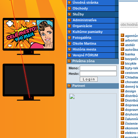
Úvodná stránka
Obchody
Služby
Administratíva
obchodná
Organizácie
Kultúrne pamiatky
agentúr
Fotogaléria
arborist
Okolie Martina
ateliér
História mesta
autoško
banka
Verejné FÓRUM
bezpečn
Privátna zóna
bicykle
Meno:
byty-tel
cestovn
Heslo:
Chladia
chovate
Partneri
denný b
design
distribú
Distrib
doprav
dopravn
druhotn
čalunní
čistenie
ekonom
elektro-
eurook