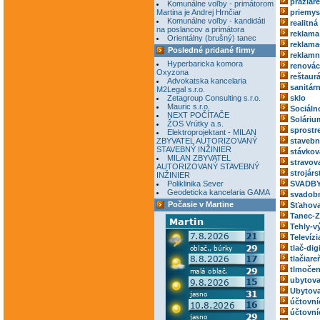
pražiar
Komunálne voľby - primátorom
Martina je Andrej Hrnčiar
priemys
Komunálne voľby - kandidáti
realitná
na poslancov a primátora
reklama
Orientálny (brušný) tanec
reklama
Posledné pridané firmy
reklamn
Hyperbaricka komora
renovác
Oxyzona
reštaur
Advokatska kancelaria
sanitár
M2Legal s.r.o.
Zetagroup Consulting s.r.o.
sklo
Mauric s.r.o.
Sociáln
NEXT POČÍTAČE
Soláriu
ŽOS Vrútky a.s.
sprostr
Elektroprojektant - MILAN
ZBYVATEL AUTORIZOVANÝ
stavebn
STAVEBNÝ INŽINIER
stávkov
MILAN ZBYVATEL
stravov
AUTORIZOVANÝ STAVEBNÝ
strojárs
INŽINIER
Poliklinika Sever
SVADBY
Geodeticka kancelaria GAMA
svadobn
Počasie v Martine
Sťahova
Tanec-Z
Tehly-v
Televízi
tlač-dig
tlačiare
tlmočen
ubytova
Ubytova
účtovní
účtovní