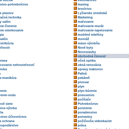
ka služba
kvetinárstvo
rstvo-pohrebníctvo
leasing
lesníctvo
e plastov
Lyžiarske strediská
ačná technika
Marketing
y salón
maľovanie
ie-čistenie
maľovanie-murár
ie-stierkovanie
maľovanie-tapetovanie
gia
mobilné telefóny
salón
montáž
stribúcia
mäso-výrobňa
ľnosti
Nové byty
Novostavby
obchodná činnosť
prava
očná optika
ovanie nehnuteľností
okná-renovácia
roba
opravy traktorov
a
Palivá
a-manikúra
pekáreň
pivovar
plyn
renie
plyn-kúrenie
renie-voda
pneuservis
y
počítače
ové siete
Pohrebníctvo
ice-výroba
poistenie
fia
poradenstvo
stvo-účtovníctvo
potraviny
a ochrana
požičovňa videokaziet
ospodárstvo
práca