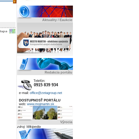
Aktuality / Eaukcie
Redakcia portálu
Telefón:
0915 839 934
e-mail:
office@zetagroup.net
DOSTUPNOSŤ PORTÁLU
web:
www.mojmartin.sk
Výrocia
zdroj: Wikipedia