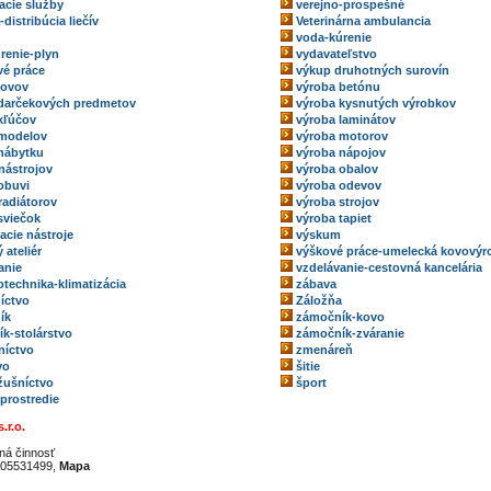
acie služby
verejno-prospešné
-distribúcia liečív
Veterinárna ambulancia
voda-kúrenie
renie-plyn
vydavateľstvo
é práce
výkup druhotných surovín
kovov
výroba betónu
darčekových predmetov
výroba kysnutých výrobkov
kľúčov
výroba laminátov
 modelov
výroba motorov
nábytku
výroba nápojov
nástrojov
výroba obalov
obuvi
výroba odevov
radiátorov
výroba strojov
sviečok
výroba tapiet
acie nástroje
výskum
 ateliér
výškové práce-umelecká kovovýr
anie
vzdelávanie-cestovná kancelária
technika-klimatizácia
zábava
íctvo
Záložňa
ík
zámočník-kovo
k-stolárstvo
zámočník-zváranie
níctvo
zmenáreň
vo
šitie
ožušníctvo
šport
 prostredie
.r.o.
ná činnosť
05531499,
Mapa