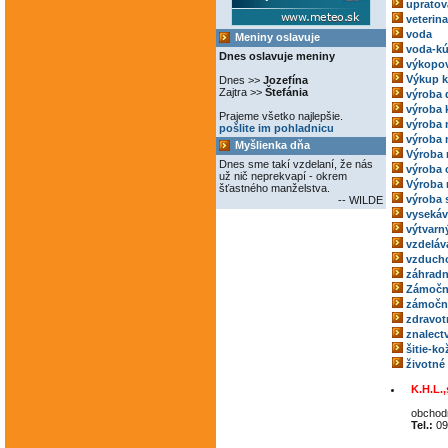
upratov
veterina
voda
Meniny oslavuje
voda-kú
Dnes oslavuje meniny
výkopov
Výkup 
Dnes >>
Jozefína
Zajtra >>
Štefánia
výroba 
výroba 
Prajeme všetko najlepšie.
výroba
pošlite im pohladnicu
výroba 
Myšlienka dňa
Výroba 
Dnes sme takí vzdelaní, že nás
výroba 
už nič neprekvapí - okrem
Výroba 
šťastného manželstva.
výroba 
-- WILDE
vysekáv
výtvarný
vzdeláv
vzducho
záhradn
Zámočn
zámoční
zdravot
znalect
šitie-k
životné
K.H.L.,s
obchod
Tel.:
09