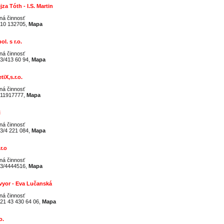
jza Tóth - I.S. Martin
ná činnosť
10 132705,
Mapa
ol. s r.o.
ná činnosť
3/413 60 94,
Mapa
iX,s.r.o.
ná činnosť
11917777,
Mapa
i
ná činnosť
3/4 221 084,
Mapa
r.o
ná činnosť
3/4444516,
Mapa
vyor - Eva Lučanská
ná činnosť
21 43 430 64 06,
Mapa
o.