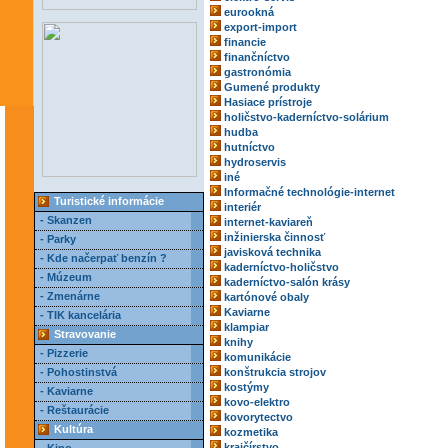
eurookná
export-import
financie
finančníctvo
gastronómia
Gumené produkty
Hasiace prístroje
holičstvo-kaderníctvo-solárium
hudba
hutníctvo
hydroservis
iné
Informačné technológie-internet
Turistické informácie
interiér
- Skanzen
internet-kaviareň
inžinierska činnosť
- Parky
javisková technika
- Kde načerpať benzín ?
kaderníctvo-holičstvo
- Múzeum
kaderníctvo-salón krásy
- Zmenárne
kartónové obaly
Kaviarne
- TIK kancelária
klampiar
Stravovanie
knihy
- Pizzerie
komunikácie
- Pohostinstvá
konštrukcia strojov
kostýmy
- Kaviarne
kovo-elektro
- Reštaurácie
kovorytectvo
Kultúra
kozmetika
krajčírstvo