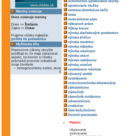
účtovníctvo-upratovacie služby
upratovacie služby
veterina-distribúcia liečív
Meniny oslavuje
voda
Dnes oslavuje meniny
voda-kúrenie-plyn
výkopové práce
Dnes >>
Štefánia
Zajtra >>
Oskar
Výkup kovov
výroba darčekových predmetov
Prajeme všetko najlepšie.
výroba kľúčov
pošlite im pohladnicu
výroba modelov
Myšlienka dňa
výroba nábytku
Represívne zákony obvykle
Výroba nástrojov
posilňujú to, čo majú zakazovať.
výroba obuvi
aspekt, na ktorom si všetky
Výroba radiátorov
právnické procesie vybudovali
svoje živobytie.
výroba sviečok
-- benegesseritsky kodex, duna
vysekávacie nástroje
6
výtvarný ateliér
vzdelávanie
vzduchotechnika-klimatizácia
záhradníctvo
Zámočník
zámočník-stolárstvo
zdravotníctvo
znalectvo
šitie-kožušníctvo
životné prostredie
Pepino
Ubytovanie
stravovanie