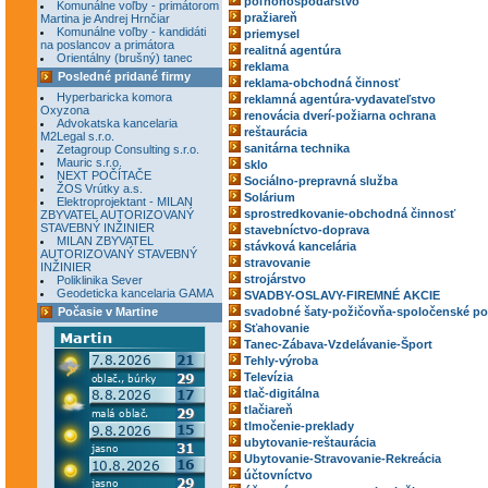
poľnohospodárstvo
Komunálne voľby - primátorom
pražiareň
Martina je Andrej Hrnčiar
Komunálne voľby - kandidáti
priemysel
na poslancov a primátora
realitná agentúra
Orientálny (brušný) tanec
reklama
Posledné pridané firmy
reklama-obchodná činnosť
Hyperbaricka komora
reklamná agentúra-vydavateľstvo
Oxyzona
renovácia dverí-požiarna ochrana
Advokatska kancelaria
reštaurácia
M2Legal s.r.o.
sanitárna technika
Zetagroup Consulting s.r.o.
Mauric s.r.o.
sklo
NEXT POČÍTAČE
Sociálno-prepravná služba
ŽOS Vrútky a.s.
Solárium
Elektroprojektant - MILAN
sprostredkovanie-obchodná činnosť
ZBYVATEL AUTORIZOVANÝ
STAVEBNÝ INŽINIER
stavebníctvo-doprava
MILAN ZBYVATEL
stávková kancelária
AUTORIZOVANÝ STAVEBNÝ
stravovanie
INŽINIER
strojárstvo
Poliklinika Sever
Geodeticka kancelaria GAMA
SVADBY-OSLAVY-FIREMNÉ AKCIE
Počasie v Martine
svadobné šaty-požičovňa-spoločenské po
Sťahovanie
Tanec-Zábava-Vzdelávanie-Šport
Tehly-výroba
Televízia
tlač-digitálna
tlačiareň
tlmočenie-preklady
ubytovanie-reštaurácia
Ubytovanie-Stravovanie-Rekreácia
účtovníctvo