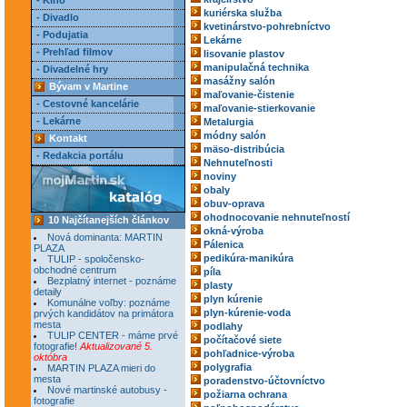
- Kino
kuriérska služba
- Divadlo
kvetinárstvo-pohrebníctvo
- Podujatia
Lekárne
- Prehľad filmov
lisovanie plastov
manipulačná technika
- Divadelné hry
masážny salón
Bývam v Martine
maľovanie-čistenie
- Cestovné kancelárie
maľovanie-stierkovanie
- Lekárne
Metalurgia
módny salón
Kontakt
mäso-distribúcia
- Redakcia portálu
Nehnuteľnosti
noviny
obaly
obuv-oprava
ohodnocovanie nehnuteľností
10 Najčítanejších článkov
okná-výroba
Nová dominanta: MARTIN
Pálenica
PLAZA
pedikúra-manikúra
TULIP - spoločensko-
obchodné centrum
píla
Bezplatný internet - poznáme
plasty
detaily
plyn kúrenie
Komunálne voľby: poznáme
plyn-kúrenie-voda
prvých kandidátov na primátora
mesta
podlahy
TULIP CENTER - máme prvé
počítačové siete
fotografie!
Aktualizované 5.
pohľadnice-výroba
októbra
polygrafia
MARTIN PLAZA mieri do
mesta
poradenstvo-účtovníctvo
Nové martinské autobusy -
požiarna ochrana
fotografie