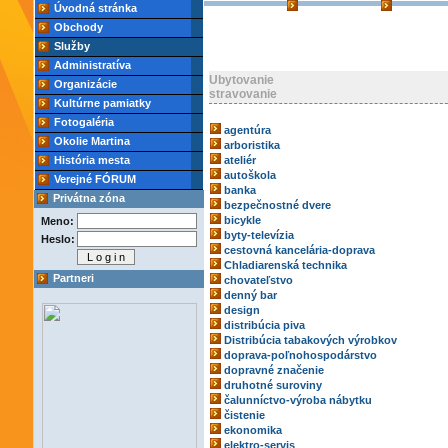
Úvodná stránka
Obchody
Služby
Administratíva
Ubytovanie
Organizácie
stravovanie
Kultúrne pamiatky
Fotogaléria
agentúra
Okolie Martina
arboristika
História mesta
ateliér
autoškola
Verejné FÓRUM
banka
Privátna zóna
bezpečnostné dvere
bicykle
Meno:
byty-televízia
Heslo:
cestovná kancelária-doprava
Chladiarenská technika
Partneri
chovateľstvo
denný bar
design
distribúcia piva
Distribúcia tabakových výrobkov
doprava-poľnohospodárstvo
dopravné značenie
druhotné suroviny
čalunníctvo-výroba nábytku
čistenie
ekonomika
elektro-servis