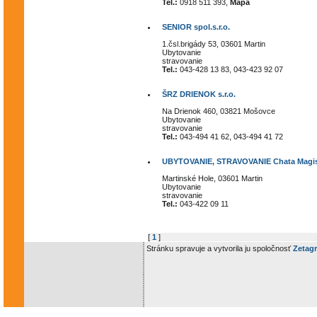
Tel.:
0918 511 393,
Mapa
SENIOR spol.s.r.o.
1.čsl.brigády 53, 03601 Martin
Ubytovanie
stravovanie
Tel.:
043-428 13 83, 043-423 92 07
ŠRZ DRIENOK s.r.o.
Na Drienok 460, 03821 Mošovce
Ubytovanie
stravovanie
Tel.:
043-494 41 62, 043-494 41 72
UBYTOVANIE, STRAVOVANIE Chata Magis
Martinské Hole, 03601 Martin
Ubytovanie
stravovanie
Tel.:
043-422 09 11
[
1
]
Stránku spravuje a vytvorila ju spoločnosť
Zetagr