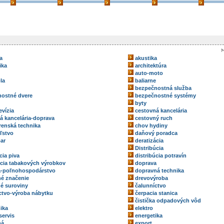
a
akustika
ika
architektúra
auto-moto
la
baliarne
bezpečnostná služba
ostné dvere
bezpečnostné systémy
byty
evízia
cestovná kancelária
á kancelária-doprava
cestovný ruch
renská technika
chov hydiny
ľstvo
daňový poradca
ar
deratizácia
Distribúcia
cia piva
distribúcia potravín
úcia tabakových výrobkov
doprava
a-poľnohospodárstvo
dopravná technika
é značenie
drevovýroba
é suroviny
čalunníctvo
ctvo-výroba nábytku
čerpacia stanica
čistička odpadových vôd
ika
elektro
servis
energetika
ná
export