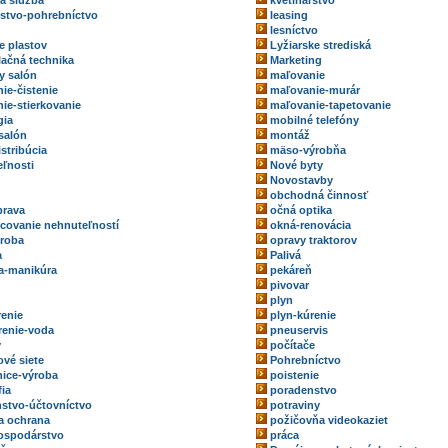
ka služba
kvetinárstvo
rstvo-pohrebníctvo
leasing
lesníctvo
e plastov
Lyžiarske strediská
ačná technika
Marketing
y salón
maľovanie
ie-čistenie
maľovanie-murár
ie-stierkovanie
maľovanie-tapetovanie
gia
mobilné telefóny
salón
montáž
stribúcia
mäso-výrobňa
ľnosti
Nové byty
Novostavby
obchodná činnosť
prava
očná optika
ovanie nehnuteľností
okná-renovácia
roba
opravy traktorov
a
Palivá
a-manikúra
pekáreň
pivovar
plyn
renie
plyn-kúrenie
renie-voda
pneuservis
y
počítače
ové siete
Pohrebníctvo
ice-výroba
poistenie
fia
poradenstvo
stvo-účtovníctvo
potraviny
a ochrana
požičovňa videokaziet
ospodárstvo
práca