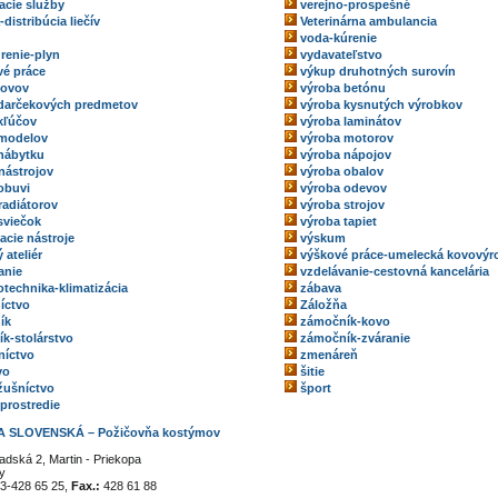
acie služby
verejno-prospešné
-distribúcia liečív
Veterinárna ambulancia
voda-kúrenie
renie-plyn
vydavateľstvo
é práce
výkup druhotných surovín
kovov
výroba betónu
darčekových predmetov
výroba kysnutých výrobkov
kľúčov
výroba laminátov
 modelov
výroba motorov
nábytku
výroba nápojov
nástrojov
výroba obalov
obuvi
výroba odevov
radiátorov
výroba strojov
sviečok
výroba tapiet
acie nástroje
výskum
 ateliér
výškové práce-umelecká kovovýr
anie
vzdelávanie-cestovná kancelária
technika-klimatizácia
zábava
íctvo
Záložňa
ík
zámočník-kovo
k-stolárstvo
zámočník-zváranie
níctvo
zmenáreň
vo
šitie
ožušníctvo
šport
 prostredie
A SLOVENSKÁ – Požičovňa kostýmov
adská 2, Martin - Priekopa
y
3-428 65 25,
Fax.:
428 61 88