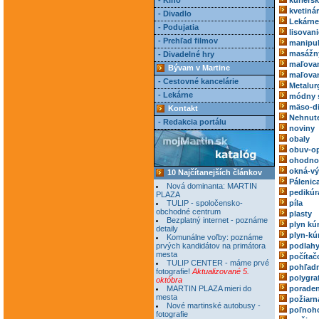
- Kino
kuriérs
kvetiná
- Divadlo
Lekárne
- Podujatia
lisovani
- Prehľad filmov
manipul
masážn
- Divadelné hry
maľovan
Bývam v Martine
maľovan
- Cestovné kancelárie
Metalur
- Lekárne
módny 
mäso-di
Kontakt
Nehnute
- Redakcia portálu
noviny
obaly
obuv-o
ohodnoc
okná-vý
10 Najčítanejších článkov
Pálenic
Nová dominanta: MARTIN
pedikúr
PLAZA
TULIP - spoločensko-
píla
obchodné centrum
plasty
Bezplatný internet - poznáme
plyn kú
detaily
plyn-kú
Komunálne voľby: poznáme
prvých kandidátov na primátora
podlah
mesta
počítač
TULIP CENTER - máme prvé
pohľadn
fotografie!
Aktualizované 5.
polygra
októbra
MARTIN PLAZA mieri do
poraden
mesta
požiarn
Nové martinské autobusy -
poľnoh
fotografie