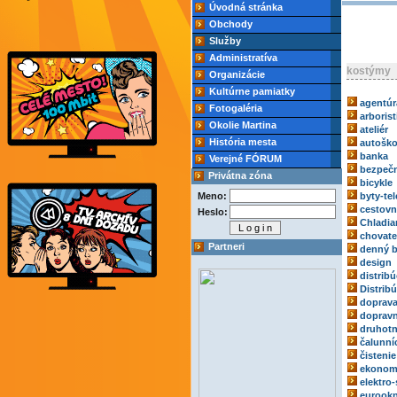
Úvodná stránka
Obchody
Služby
Administratíva
kostýmy
Organizácie
Kultúrne pamiatky
agentúr
Fotogaléria
arborist
Okolie Martina
ateliér
História mesta
autoško
banka
Verejné FÓRUM
bezpečn
Privátna zóna
bicykle
Meno:
byty-tel
cestovn
Heslo:
Chladia
chovate
Partneri
denný b
design
distribú
Distrib
doprav
dopravn
druhotn
čalunní
čistenie
ekonom
elektro-
eurook