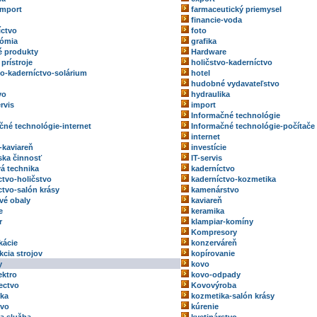
import
farmaceutický priemysel
financie-voda
íctvo
foto
nómia
grafika
 produkty
Hardware
prístroje
holičstvo-kaderníctvo
vo-kaderníctvo-solárium
hotel
hudobné vydavateľstvo
vo
hydraulika
rvis
import
Informačné technológie
čné technológie-internet
Informačné technológie-počítače
internet
-kaviareň
investície
rska činnosť
IT-servis
vá technika
kaderníctvo
ctvo-holičstvo
kaderníctvo-kozmetika
ctvo-salón krásy
kamenárstvo
vé obaly
kaviareň
e
keramika
r
klampiar-komíny
Kompresory
kácie
konzerváreň
kcia strojov
kopírovanie
y
kovo
ektro
kovo-odpady
ectvo
Kovovýroba
ka
kozmetika-salón krásy
tvo
kúrenie