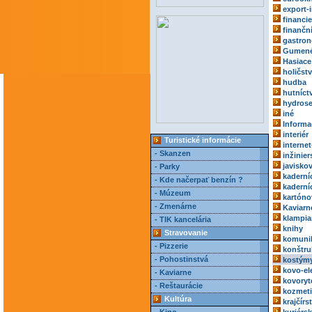
export-
financie
finančn
gastro
Gumené
Hasiace 
holičst
hudba
hutníct
hydrose
iné
Informa
interiér
Turistické informácie
internet
- Skanzen
inžinie
javisko
- Parky
kaderní
- Kde načerpať benzín ?
kaderní
- Múzeum
kartóno
- Zmenárne
Kaviarn
klampia
- TIK kancelária
knihy
Stravovanie
komuni
- Pizzerie
konštru
- Pohostinstvá
kostým
kovo-el
- Kaviarne
kovoryt
- Reštaurácie
kozmeti
Kultúra
krajčírs