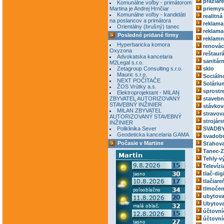
pražiar
Komunálne voľby - primátorom
Martina je Andrej Hrnčiar
priemys
Komunálne voľby - kandidáti
realitná
na poslancov a primátora
reklama
Orientálny (brušný) tanec
reklama
Posledné pridané firmy
reklamn
Hyperbaricka komora
renovác
Oxyzona
reštaur
Advokatska kancelaria
sanitár
M2Legal s.r.o.
Zetagroup Consulting s.r.o.
sklo
Mauric s.r.o.
Sociáln
NEXT POČÍTAČE
Soláriu
ŽOS Vrútky a.s.
sprostr
Elektroprojektant - MILAN
ZBYVATEL AUTORIZOVANÝ
stavebn
STAVEBNÝ INŽINIER
stávkov
MILAN ZBYVATEL
stravov
AUTORIZOVANÝ STAVEBNÝ
strojárs
INŽINIER
Poliklinika Sever
SVADBY
Geodeticka kancelaria GAMA
svadobn
Počasie v Martine
Sťahova
Tanec-Z
Tehly-v
Televízi
tlač-dig
tlačiare
tlmočen
ubytova
Ubytova
účtovní
účtovní