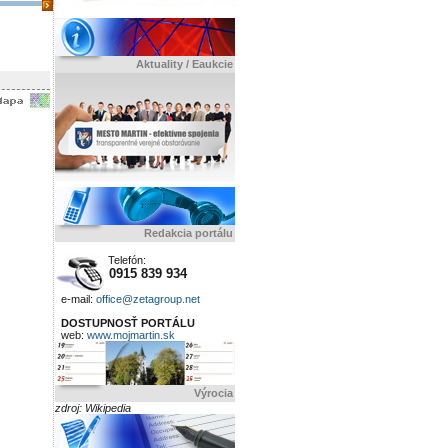
Aktuality / Eaukcie
Redakcia portálu
Telefón:
0915 839 934
e-mail:
office@zetagroup.net
DOSTUPNOSŤ PORTÁLU
web:
www.mojmartin.sk
Výrocia
zdroj: Wikipedia