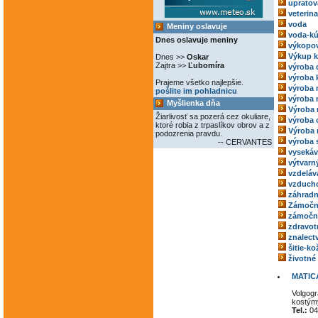
upratov
veterina
voda
Meniny oslavuje
voda-kú
Dnes oslavuje meniny
výkopov
Výkup 
Dnes >>
Oskar
Zajtra >>
Ľubomíra
výroba 
výroba 
Prajeme všetko najlepšie.
výroba
pošlite im pohladnicu
výroba 
Myšlienka dňa
Výroba 
Žiarlivosť sa pozerá cez okuliare,
výroba 
ktoré robia z trpaslíkov obrov a z
Výroba 
podozrenia pravdu.
výroba 
-- CERVANTES
vysekáv
výtvarný
vzdeláv
vzducho
záhradn
Zámočn
zámoční
zdravot
znalect
šitie-k
životné
MATIC
Volgogr
kostým
Tel.:
04