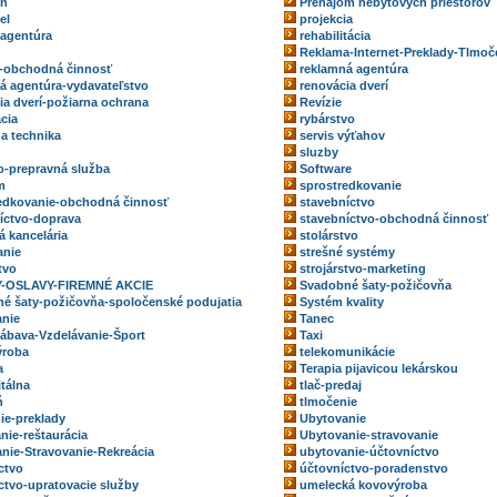
eň
Prenájom nebytových priestorov
el
projekcia
 agentúra
rehabilitácia
Reklama-Internet-Preklady-Tlmoč
-obchodná činnosť
reklamná agentúra
á agentúra-vydavateľstvo
renovácia dverí
ia dverí-požiarna ochrana
Revízie
ácia
rybárstvo
na technika
servis výťahov
sluzby
o-prepravná služba
Software
m
sprostredkovanie
edkovanie-obchodná činnosť
stavebníctvo
íctvo-doprava
stavebníctvo-obchodná činnosť
á kancelária
stolárstvo
anie
strešné systémy
tvo
strojárstvo-marketing
-OSLAVY-FIREMNÉ AKCIE
Svadobné šaty-požičovňa
é šaty-požičovňa-spoločenské podujatia
Systém kvality
nie
Tanec
ábava-Vzdelávanie-Šport
Taxi
ýroba
telekomunikácie
a
Terapia pijavicou lekárskou
itálna
tlač-predaj
ň
tlmočenie
ie-preklady
Ubytovanie
nie-reštaurácia
Ubytovanie-stravovanie
nie-Stravovanie-Rekreácia
ubytovanie-účtovníctvo
ctvo
účtovníctvo-poradenstvo
ctvo-upratovacie služby
umelecká kovovýroba