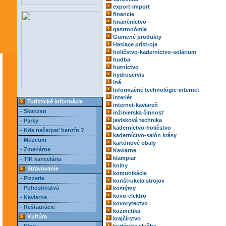
export-import
financie
finančníctvo
gastronómia
Gumené produkty
Hasiace prístroje
holičstvo-kaderníctvo-solárium
hudba
hutníctvo
hydroservis
iné
Informačné technológie-internet
interiér
Turistické informácie
internet-kaviareň
- Skanzen
inžinierska činnosť
javisková technika
- Parky
kaderníctvo-holičstvo
- Kde načerpať benzín ?
kaderníctvo-salón krásy
- Múzeum
kartónové obaly
- Zmenárne
Kaviarne
klampiar
- TIK kancelária
knihy
Stravovanie
komunikácie
- Pizzerie
konštrukcia strojov
- Pohostinstvá
kostýmy
kovo-elektro
- Kaviarne
kovorytectvo
- Reštaurácie
kozmetika
Kultúra
krajčírstvo