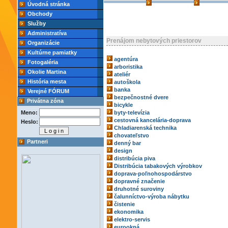
Úvodná stránka
Obchody
Služby
Administratíva
Prenájom nebytových priestorov
Organizácie
Kultúrne pamiatky
agentúra
Fotogaléria
arboristika
Okolie Martina
ateliér
História mesta
autoškola
banka
Verejné FÓRUM
bezpečnostné dvere
Privátna zóna
bicykle
Meno:
byty-televízia
cestovná kancelária-doprava
Heslo:
Chladiarenská technika
chovateľstvo
Partneri
denný bar
design
distribúcia piva
Distribúcia tabakových výrobkov
doprava-poľnohospodárstvo
dopravné značenie
druhotné suroviny
čalunníctvo-výroba nábytku
čistenie
ekonomika
elektro-servis
eurookná