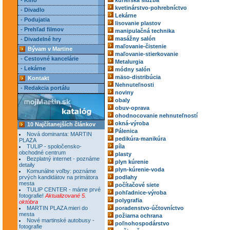
- Kino
kuriérska služba
kvetinárstvo-pohrebníctvo
- Divadlo
Lekárne
- Podujatia
lisovanie plastov
- Prehľad filmov
manipulačná technika
masážny salón
- Divadelné hry
maľovanie-čistenie
Bývam v Martine
maľovanie-stierkovanie
- Cestovné kancelárie
Metalurgia
- Lekárne
módny salón
mäso-distribúcia
Kontakt
Nehnuteľnosti
- Redakcia portálu
noviny
obaly
obuv-oprava
ohodnocovanie nehnuteľností
okná-výroba
10 Najčítanejších článkov
Pálenica
Nová dominanta: MARTIN
pedikúra-manikúra
PLAZA
TULIP - spoločensko-
píla
obchodné centrum
plasty
Bezplatný internet - poznáme
plyn kúrenie
detaily
plyn-kúrenie-voda
Komunálne voľby: poznáme
prvých kandidátov na primátora
podlahy
mesta
počítačové siete
TULIP CENTER - máme prvé
pohľadnice-výroba
fotografie!
Aktualizované 5.
polygrafia
októbra
MARTIN PLAZA mieri do
poradenstvo-účtovníctvo
mesta
požiarna ochrana
Nové martinské autobusy -
poľnohospodárstvo
fotografie