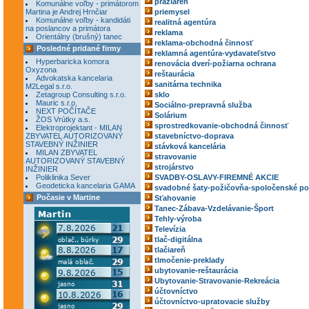
pražiareň
Komunálne voľby - primátorom
Martina je Andrej Hrnčiar
priemysel
Komunálne voľby - kandidáti
realitná agentúra
na poslancov a primátora
reklama
Orientálny (brušný) tanec
reklama-obchodná činnosť
Posledné pridané firmy
reklamná agentúra-vydavateľstvo
Hyperbaricka komora
renovácia dverí-požiarna ochrana
Oxyzona
reštaurácia
Advokatska kancelaria
sanitárna technika
M2Legal s.r.o.
Zetagroup Consulting s.r.o.
sklo
Mauric s.r.o.
Sociálno-prepravná služba
NEXT POČÍTAČE
Solárium
ŽOS Vrútky a.s.
sprostredkovanie-obchodná činnosť
Elektroprojektant - MILAN
ZBYVATEL AUTORIZOVANÝ
stavebníctvo-doprava
STAVEBNÝ INŽINIER
stávková kancelária
MILAN ZBYVATEL
stravovanie
AUTORIZOVANÝ STAVEBNÝ
strojárstvo
INŽINIER
Poliklinika Sever
SVADBY-OSLAVY-FIREMNÉ AKCIE
Geodeticka kancelaria GAMA
svadobné šaty-požičovňa-spoločenské po
Počasie v Martine
Sťahovanie
Tanec-Zábava-Vzdelávanie-Šport
Tehly-výroba
Televízia
tlač-digitálna
tlačiareň
tlmočenie-preklady
ubytovanie-reštaurácia
Ubytovanie-Stravovanie-Rekreácia
účtovníctvo
účtovníctvo-upratovacie služby