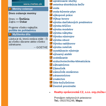
upratovacie služby
veterina-distribúcia liečív
voda
Meniny oslavuje
voda-kúrenie-plyn
Dnes oslavuje meniny
výkopové práce
Výkup kovov
Dnes >>
Štefánia
Zajtra >>
Oskar
výroba darčekových predmetov
výroba kľúčov
Prajeme všetko najlepšie.
výroba modelov
pošlite im pohladnicu
výroba nábytku
Myšlienka dňa
Výroba nástrojov
Láska je tá, ktorá ostáva stále - či
výroba obuvi
jej všetko dávame alebo všetko
Výroba radiátorov
odriekame.
výroba sviečok
-- GOETHE
vysekávacie nástroje
výtvarný ateliér
vzdelávanie
vzduchotechnika-klimatizácia
záhradníctvo
Zámočník
zámočník-stolárstvo
zdravotníctvo
znalectvo
šitie-kožušníctvo
životné prostredie
Reality-správcovská CZ, s.r.o. org.zložka
Prenájom nebytových priestorov
Tel.:
0915781248,
Mapa