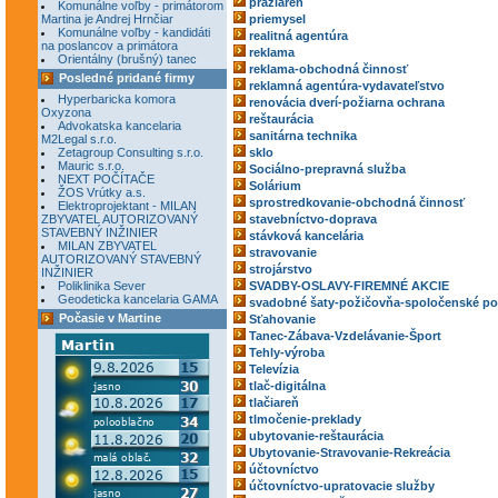
pražiareň
Komunálne voľby - primátorom
Martina je Andrej Hrnčiar
priemysel
Komunálne voľby - kandidáti
realitná agentúra
na poslancov a primátora
reklama
Orientálny (brušný) tanec
reklama-obchodná činnosť
Posledné pridané firmy
reklamná agentúra-vydavateľstvo
Hyperbaricka komora
renovácia dverí-požiarna ochrana
Oxyzona
reštaurácia
Advokatska kancelaria
sanitárna technika
M2Legal s.r.o.
Zetagroup Consulting s.r.o.
sklo
Mauric s.r.o.
Sociálno-prepravná služba
NEXT POČÍTAČE
Solárium
ŽOS Vrútky a.s.
sprostredkovanie-obchodná činnosť
Elektroprojektant - MILAN
ZBYVATEL AUTORIZOVANÝ
stavebníctvo-doprava
STAVEBNÝ INŽINIER
stávková kancelária
MILAN ZBYVATEL
stravovanie
AUTORIZOVANÝ STAVEBNÝ
strojárstvo
INŽINIER
Poliklinika Sever
SVADBY-OSLAVY-FIREMNÉ AKCIE
Geodeticka kancelaria GAMA
svadobné šaty-požičovňa-spoločenské po
Počasie v Martine
Sťahovanie
Tanec-Zábava-Vzdelávanie-Šport
Tehly-výroba
Televízia
tlač-digitálna
tlačiareň
tlmočenie-preklady
ubytovanie-reštaurácia
Ubytovanie-Stravovanie-Rekreácia
účtovníctvo
účtovníctvo-upratovacie služby