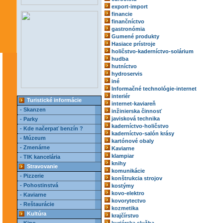
export-import
financie
finančníctvo
gastronómia
Gumené produkty
Hasiace prístroje
holičstvo-kaderníctvo-solárium
hudba
hutníctvo
hydroservis
iné
Informačné technológie-internet
interiér
Turistické informácie
internet-kaviareň
- Skanzen
inžinierska činnosť
javisková technika
- Parky
kaderníctvo-holičstvo
- Kde načerpať benzín ?
kaderníctvo-salón krásy
- Múzeum
kartónové obaly
- Zmenárne
Kaviarne
klampiar
- TIK kancelária
knihy
Stravovanie
komunikácie
- Pizzerie
konštrukcia strojov
- Pohostinstvá
kostýmy
kovo-elektro
- Kaviarne
kovorytectvo
- Reštaurácie
kozmetika
Kultúra
krajčírstvo