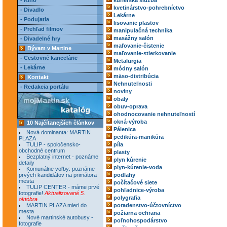
- Kino
kuriérska služba
kvetinárstvo-pohrebníctvo
- Divadlo
Lekárne
- Podujatia
lisovanie plastov
- Prehľad filmov
manipulačná technika
masážny salón
- Divadelné hry
maľovanie-čistenie
Bývam v Martine
maľovanie-stierkovanie
- Cestovné kancelárie
Metalurgia
- Lekárne
módny salón
mäso-distribúcia
Kontakt
Nehnuteľnosti
- Redakcia portálu
noviny
obaly
obuv-oprava
ohodnocovanie nehnuteľností
okná-výroba
10 Najčítanejších článkov
Pálenica
Nová dominanta: MARTIN
pedikúra-manikúra
PLAZA
TULIP - spoločensko-
píla
obchodné centrum
plasty
Bezplatný internet - poznáme
plyn kúrenie
detaily
plyn-kúrenie-voda
Komunálne voľby: poznáme
prvých kandidátov na primátora
podlahy
mesta
počítačové siete
TULIP CENTER - máme prvé
pohľadnice-výroba
fotografie!
Aktualizované 5.
polygrafia
októbra
MARTIN PLAZA mieri do
poradenstvo-účtovníctvo
mesta
požiarna ochrana
Nové martinské autobusy -
poľnohospodárstvo
fotografie