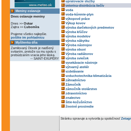
upratovacie služby
veterina-distribúcia liečív
voda
Meniny oslavuje
voda-kúrenie-plyn
Dnes oslavuje meniny
výkopové práce
Výkup kovov
Dnes >>
Oskar
Zajtra >>
Ľubomíra
výroba darčekových predmetov
výroba kľúčov
Prajeme všetko najlepšie.
výroba modelov
pošlite im pohladnicu
výroba nábytku
Myšlienka dňa
Výroba nástrojov
Zamilovaný človek je nadšený
výroba obuvi
svitaním, pretože sa mu spolu s
Výroba radiátorov
prebúdzaním vracia jeho láska.
výroba sviečok
-- SAINT-EXUPÉRY
vysekávacie nástroje
výtvarný ateliér
vzdelávanie
vzduchotechnika-klimatizácia
záhradníctvo
Zámočník
zámočník-stolárstvo
zdravotníctvo
znalectvo
šitie-kožušníctvo
životné prostredie
Stránku spravuje a vytvorila ju spoločnosť
Zetagr