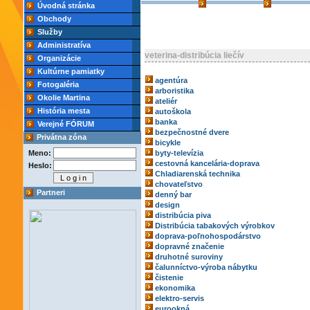
Úvodná stránka
Obchody
Služby
Administratíva
veterina-distribúcia liečív
Organizácie
Kultúrne pamiatky
agentúra
Fotogaléria
arboristika
Okolie Martina
ateliér
História mesta
autoškola
banka
Verejné FÓRUM
bezpečnostné dvere
Privátna zóna
bicykle
Meno:
byty-televízia
cestovná kancelária-doprava
Heslo:
Chladiarenská technika
chovateľstvo
Partneri
denný bar
design
distribúcia piva
Distribúcia tabakových výrobkov
doprava-poľnohospodárstvo
dopravné značenie
druhotné suroviny
čalunníctvo-výroba nábytku
čistenie
ekonomika
elektro-servis
eurookná