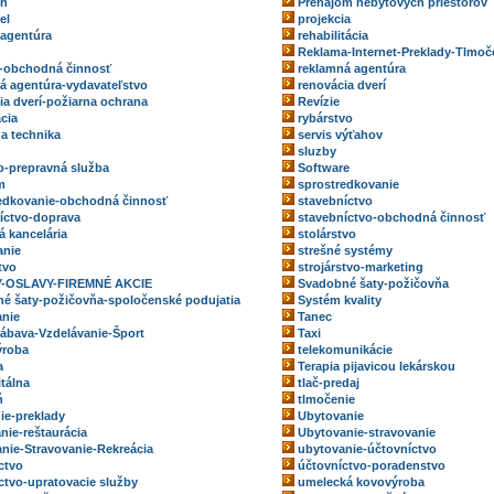
eň
Prenájom nebytových priestorov
el
projekcia
 agentúra
rehabilitácia
Reklama-Internet-Preklady-Tlmoč
-obchodná činnosť
reklamná agentúra
á agentúra-vydavateľstvo
renovácia dverí
ia dverí-požiarna ochrana
Revízie
ácia
rybárstvo
na technika
servis výťahov
sluzby
o-prepravná služba
Software
m
sprostredkovanie
edkovanie-obchodná činnosť
stavebníctvo
íctvo-doprava
stavebníctvo-obchodná činnosť
á kancelária
stolárstvo
anie
strešné systémy
tvo
strojárstvo-marketing
-OSLAVY-FIREMNÉ AKCIE
Svadobné šaty-požičovňa
é šaty-požičovňa-spoločenské podujatia
Systém kvality
nie
Tanec
ábava-Vzdelávanie-Šport
Taxi
ýroba
telekomunikácie
a
Terapia pijavicou lekárskou
itálna
tlač-predaj
ň
tlmočenie
ie-preklady
Ubytovanie
nie-reštaurácia
Ubytovanie-stravovanie
nie-Stravovanie-Rekreácia
ubytovanie-účtovníctvo
ctvo
účtovníctvo-poradenstvo
ctvo-upratovacie služby
umelecká kovovýroba