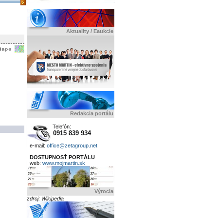
Aktuality / Eaukcie
Redakcia portálu
Telefón:
0915 839 934
e-mail:
office@zetagroup.net
DOSTUPNOSŤ PORTÁLU
web:
www.mojmartin.sk
Výrocia
zdroj: Wikipedia