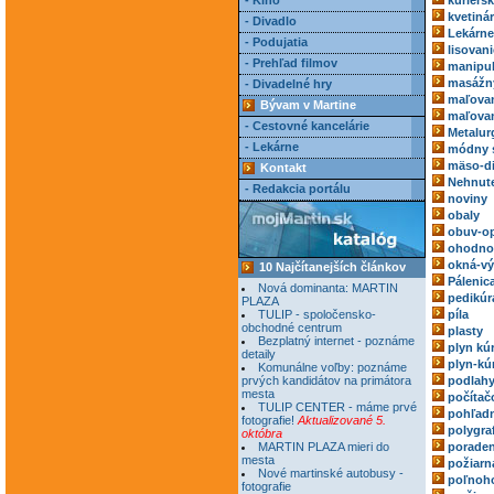
- Kino
kuriérs
kvetiná
- Divadlo
Lekárne
- Podujatia
lisovani
- Prehľad filmov
manipul
masážn
- Divadelné hry
maľovan
Bývam v Martine
maľovan
- Cestovné kancelárie
Metalur
- Lekárne
módny 
mäso-di
Kontakt
Nehnute
- Redakcia portálu
noviny
obaly
obuv-o
ohodnoc
okná-vý
10 Najčítanejších článkov
Pálenic
Nová dominanta: MARTIN
pedikúr
PLAZA
TULIP - spoločensko-
píla
obchodné centrum
plasty
Bezplatný internet - poznáme
plyn kú
detaily
plyn-kú
Komunálne voľby: poznáme
prvých kandidátov na primátora
podlah
mesta
počítač
TULIP CENTER - máme prvé
pohľadn
fotografie!
Aktualizované 5.
polygra
októbra
MARTIN PLAZA mieri do
poraden
mesta
požiarn
Nové martinské autobusy -
poľnoh
fotografie