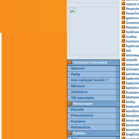
export-
financie
finančn
gastro
Gumené
Hasiace 
holičst
hudba
hutníct
hydrose
iné
Informa
interiér
Turistické informácie
internet
- Skanzen
inžinie
javisko
- Parky
kaderní
- Kde načerpať benzín ?
kaderní
- Múzeum
kartóno
- Zmenárne
Kaviarn
klampia
- TIK kancelária
knihy
Stravovanie
komuni
- Pizzerie
konštru
- Pohostinstvá
kostým
kovo-el
- Kaviarne
kovoryt
- Reštaurácie
kozmeti
Kultúra
krajčírs