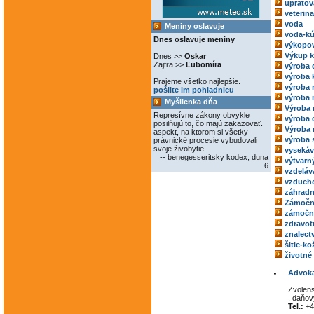
upratov
veterina
voda
Meniny oslavuje
voda-kú
Dnes oslavuje meniny
výkopov
Výkup 
Dnes >>
Oskar
Zajtra >>
Ľubomíra
výroba 
výroba 
Prajeme všetko najlepšie.
výroba
pošlite im pohladnicu
výroba 
Myšlienka dňa
Výroba 
Represívne zákony obvykle
výroba 
posilňujú to, čo majú zakazovať.
Výroba 
aspekt, na ktorom si všetky
výroba 
právnické procesie vybudovali
svoje živobytie.
vysekáv
-- benegesseritsky kodex, duna
výtvarný
6
vzdeláv
vzducho
záhradn
Zámočn
zámoční
zdravot
znalect
šitie-k
životné
Advoka
Zvolens
, daňo
Tel.:
+4