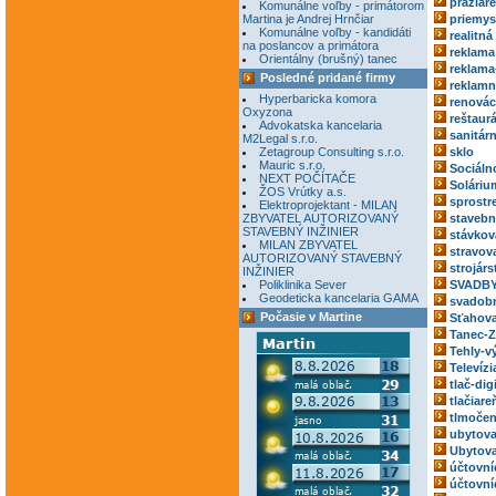
pražiar
Komunálne voľby - primátorom
Martina je Andrej Hrnčiar
priemys
Komunálne voľby - kandidáti
realitná
na poslancov a primátora
reklama
Orientálny (brušný) tanec
reklama
Posledné pridané firmy
reklamn
Hyperbaricka komora
renovác
Oxyzona
reštaur
Advokatska kancelaria
sanitár
M2Legal s.r.o.
Zetagroup Consulting s.r.o.
sklo
Mauric s.r.o.
Sociáln
NEXT POČÍTAČE
Soláriu
ŽOS Vrútky a.s.
sprostr
Elektroprojektant - MILAN
ZBYVATEL AUTORIZOVANÝ
stavebn
STAVEBNÝ INŽINIER
stávkov
MILAN ZBYVATEL
stravov
AUTORIZOVANÝ STAVEBNÝ
strojárs
INŽINIER
Poliklinika Sever
SVADBY
Geodeticka kancelaria GAMA
svadobn
Počasie v Martine
Sťahova
Tanec-Z
Tehly-v
Televízi
tlač-dig
tlačiare
tlmočen
ubytova
Ubytova
účtovní
účtovní