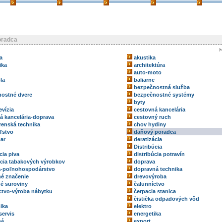
oradca
a
akustika
ika
architektúra
auto-moto
la
baliarne
bezpečnostná služba
ostné dvere
bezpečnostné systémy
byty
evízia
cestovná kancelária
á kancelária-doprava
cestovný ruch
renská technika
chov hydiny
ľstvo
daňový poradca
ar
deratizácia
Distribúcia
cia piva
distribúcia potravín
úcia tabakových výrobkov
doprava
a-poľnohospodárstvo
dopravná technika
é značenie
drevovýroba
é suroviny
čalunníctvo
ctvo-výroba nábytku
čerpacia stanica
čistička odpadových vôd
ika
elektro
servis
energetika
ná
export