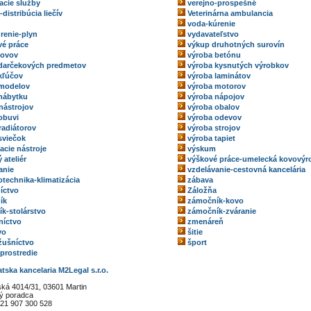
acie služby
verejno-prospešné
-distribúcia liečív
Veterinárna ambulancia
voda-kúrenie
renie-plyn
vydavateľstvo
é práce
výkup druhotných surovín
kovov
výroba betónu
darčekových predmetov
výroba kysnutých výrobkov
kľúčov
výroba laminátov
 modelov
výroba motorov
nábytku
výroba nápojov
nástrojov
výroba obalov
obuvi
výroba odevov
radiátorov
výroba strojov
sviečok
výroba tapiet
acie nástroje
výskum
 ateliér
výškové práce-umelecká kovovýr
anie
vzdelávanie-cestovná kancelária
technika-klimatizácia
zábava
íctvo
Záložňa
ík
zámočník-kovo
k-stolárstvo
zámočník-zváranie
níctvo
zmenáreň
vo
šitie
ožušníctvo
šport
 prostredie
tska kancelaria M2Legal s.r.o.
ká 4014/31, 03601 Martin
vý poradca
21 907 300 528