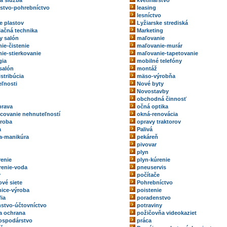
ka služba
kvetinárstvo
rstvo-pohrebníctvo
leasing
lesníctvo
e plastov
Lyžiarske strediská
ačná technika
Marketing
y salón
maľovanie
ie-čistenie
maľovanie-murár
ie-stierkovanie
maľovanie-tapetovanie
gia
mobilné telefóny
salón
montáž
stribúcia
mäso-výrobňa
ľnosti
Nové byty
Novostavby
obchodná činnosť
prava
očná optika
ovanie nehnuteľností
okná-renovácia
roba
opravy traktorov
a
Palivá
a-manikúra
pekáreň
pivovar
plyn
renie
plyn-kúrenie
renie-voda
pneuservis
y
počítače
ové siete
Pohrebníctvo
ice-výroba
poistenie
fia
poradenstvo
stvo-účtovníctvo
potraviny
a ochrana
požičovňa videokaziet
ospodárstvo
práca