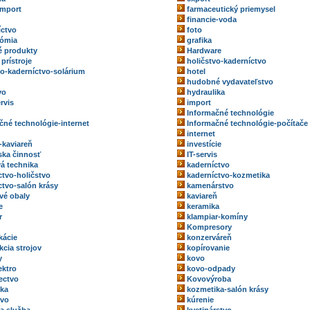
import
farmaceutický priemysel
financie-voda
íctvo
foto
nómia
grafika
 produkty
Hardware
prístroje
holičstvo-kaderníctvo
vo-kaderníctvo-solárium
hotel
hudobné vydavateľstvo
vo
hydraulika
rvis
import
Informačné technológie
čné technológie-internet
Informačné technológie-počítače
internet
-kaviareň
investície
rska činnosť
IT-servis
vá technika
kaderníctvo
ctvo-holičstvo
kaderníctvo-kozmetika
ctvo-salón krásy
kamenárstvo
vé obaly
kaviareň
e
keramika
r
klampiar-komíny
Kompresory
kácie
konzerváreň
kcia strojov
kopírovanie
y
kovo
ektro
kovo-odpady
ectvo
Kovovýroba
ka
kozmetika-salón krásy
tvo
kúrenie