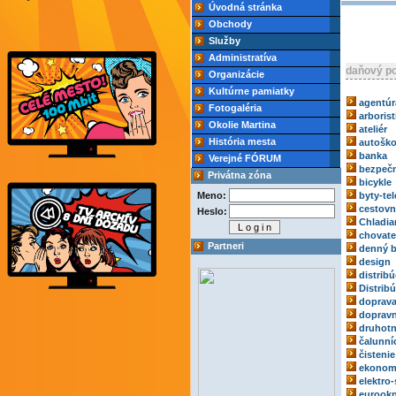
Úvodná stránka
Obchody
Služby
Administratíva
daňový p
Organizácie
Kultúrne pamiatky
agentúr
Fotogaléria
arborist
Okolie Martina
ateliér
História mesta
autoško
banka
Verejné FÓRUM
bezpečn
Privátna zóna
bicykle
Meno:
byty-tel
cestovn
Heslo:
Chladia
chovate
Partneri
denný b
design
distribú
Distrib
doprav
dopravn
druhotn
čalunní
čistenie
ekonom
elektro-
eurook