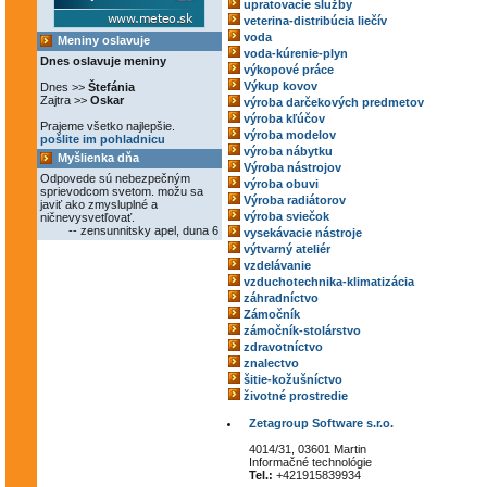
upratovacie služby
veterina-distribúcia liečív
voda
Meniny oslavuje
voda-kúrenie-plyn
Dnes oslavuje meniny
výkopové práce
Výkup kovov
Dnes >>
Štefánia
Zajtra >>
Oskar
výroba darčekových predmetov
výroba kľúčov
Prajeme všetko najlepšie.
výroba modelov
pošlite im pohladnicu
výroba nábytku
Myšlienka dňa
Výroba nástrojov
Odpovede sú nebezpečným
výroba obuvi
sprievodcom svetom. možu sa
Výroba radiátorov
javiť ako zmysluplné a
výroba sviečok
ničnevysvetľovať.
-- zensunnitsky apel, duna 6
vysekávacie nástroje
výtvarný ateliér
vzdelávanie
vzduchotechnika-klimatizácia
záhradníctvo
Zámočník
zámočník-stolárstvo
zdravotníctvo
znalectvo
šitie-kožušníctvo
životné prostredie
Zetagroup Software s.r.o.
4014/31, 03601 Martin
Informačné technológie
Tel.:
+421915839934