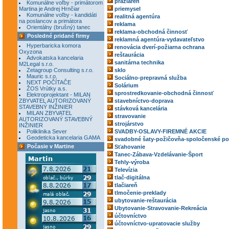
pražiareň
Komunálne voľby - primátorom
Martina je Andrej Hrnčiar
priemysel
Komunálne voľby - kandidáti
realitná agentúra
na poslancov a primátora
reklama
Orientálny (brušný) tanec
reklama-obchodná činnosť
Posledné pridané firmy
reklamná agentúra-vydavateľstvo
Hyperbaricka komora
renovácia dverí-požiarna ochrana
Oxyzona
reštaurácia
Advokatska kancelaria
sanitárna technika
M2Legal s.r.o.
Zetagroup Consulting s.r.o.
sklo
Mauric s.r.o.
Sociálno-prepravná služba
NEXT POČÍTAČE
Solárium
ŽOS Vrútky a.s.
sprostredkovanie-obchodná činnosť
Elektroprojektant - MILAN
ZBYVATEL AUTORIZOVANÝ
stavebníctvo-doprava
STAVEBNÝ INŽINIER
stávková kancelária
MILAN ZBYVATEL
stravovanie
AUTORIZOVANÝ STAVEBNÝ
strojárstvo
INŽINIER
Poliklinika Sever
SVADBY-OSLAVY-FIREMNÉ AKCIE
Geodeticka kancelaria GAMA
svadobné šaty-požičovňa-spoločenské po
Počasie v Martine
Sťahovanie
Tanec-Zábava-Vzdelávanie-Šport
Tehly-výroba
Televízia
tlač-digitálna
tlačiareň
tlmočenie-preklady
ubytovanie-reštaurácia
Ubytovanie-Stravovanie-Rekreácia
účtovníctvo
účtovníctvo-upratovacie služby