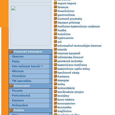
export-import
financie
finančníctvo
gastronómia
Gumené produkty
Hasiace prístroje
holičstvo-kaderníctvo-solárium
hudba
hutníctvo
hydroservis
iné
Informačné technológie-internet
interiér
Turistické informácie
internet-kaviareň
- Skanzen
inžinierska činnosť
javisková technika
- Parky
kaderníctvo-holičstvo
- Kde načerpať benzín ?
kaderníctvo-salón krásy
- Múzeum
kartónové obaly
- Zmenárne
Kaviarne
klampiar
- TIK kancelária
knihy
Stravovanie
komunikácie
- Pizzerie
konštrukcia strojov
- Pohostinstvá
kostýmy
kovo-elektro
- Kaviarne
kovorytectvo
- Reštaurácie
kozmetika
Kultúra
krajčírstvo