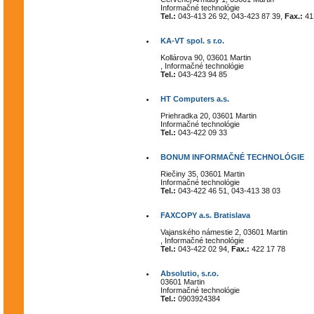
Informačné technológie
Tel.:
043-413 26 92, 043-423 87 39,
Fax.:
41
KA-VT spol. s r.o.
Kollárova 90, 03601 Martin
, Informačné technológie
Tel.:
043-423 94 85
HT Computers a.s.
Priehradka 20, 03601 Martin
Informačné technológie
Tel.:
043-422 09 33
BONUM INFORMAČNÉ TECHNOLÓGIE
Riečiny 35, 03601 Martin
Informačné technológie
Tel.:
043-422 46 51, 043-413 38 03
FAXCOPY a.s. Bratislava
Vajanského námestie 2, 03601 Martin
, Informačné technológie
Tel.:
043-422 02 94,
Fax.:
422 17 78
Absolutio, s.r.o.
03601 Martin
Informačné technológie
Tel.:
0903924384