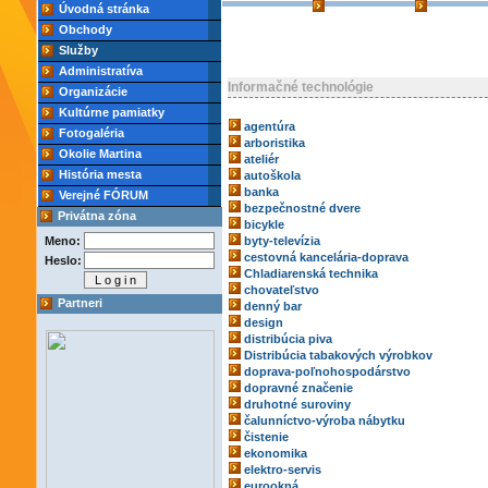
Úvodná stránka
Obchody
Služby
Administratíva
Informačné technológie
Organizácie
Kultúrne pamiatky
agentúra
Fotogaléria
arboristika
Okolie Martina
ateliér
História mesta
autoškola
banka
Verejné FÓRUM
bezpečnostné dvere
Privátna zóna
bicykle
Meno:
byty-televízia
cestovná kancelária-doprava
Heslo:
Chladiarenská technika
chovateľstvo
Partneri
denný bar
design
distribúcia piva
Distribúcia tabakových výrobkov
doprava-poľnohospodárstvo
dopravné značenie
druhotné suroviny
čalunníctvo-výroba nábytku
čistenie
ekonomika
elektro-servis
eurookná