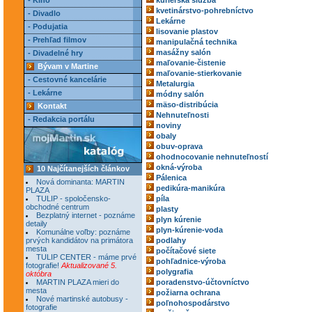
- Kino
kuriérska služba
kvetinárstvo-pohrebníctvo
- Divadlo
Lekárne
- Podujatia
lisovanie plastov
- Prehľad filmov
manipulačná technika
masážny salón
- Divadelné hry
maľovanie-čistenie
Bývam v Martine
maľovanie-stierkovanie
- Cestovné kancelárie
Metalurgia
- Lekárne
módny salón
mäso-distribúcia
Kontakt
Nehnuteľnosti
- Redakcia portálu
noviny
obaly
obuv-oprava
ohodnocovanie nehnuteľností
okná-výroba
10 Najčítanejších článkov
Pálenica
Nová dominanta: MARTIN
pedikúra-manikúra
PLAZA
TULIP - spoločensko-
píla
obchodné centrum
plasty
Bezplatný internet - poznáme
plyn kúrenie
detaily
plyn-kúrenie-voda
Komunálne voľby: poznáme
prvých kandidátov na primátora
podlahy
mesta
počítačové siete
TULIP CENTER - máme prvé
pohľadnice-výroba
fotografie!
Aktualizované 5.
polygrafia
októbra
MARTIN PLAZA mieri do
poradenstvo-účtovníctvo
mesta
požiarna ochrana
Nové martinské autobusy -
poľnohospodárstvo
fotografie