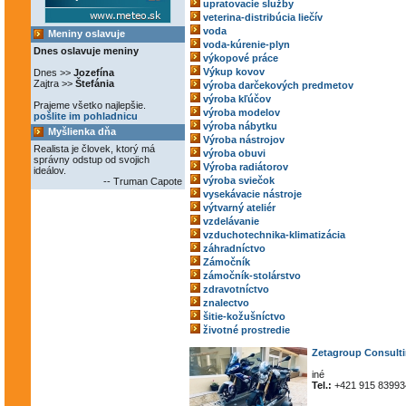
upratovacie služby
veterina-distribúcia liečív
voda
Meniny oslavuje
voda-kúrenie-plyn
Dnes oslavuje meniny
výkopové práce
Výkup kovov
Dnes >>
Jozefína
Zajtra >>
Štefánia
výroba darčekových predmetov
výroba kľúčov
Prajeme všetko najlepšie.
výroba modelov
pošlite im pohladnicu
výroba nábytku
Myšlienka dňa
Výroba nástrojov
Realista je človek, ktorý má
výroba obuvi
správny odstup od svojich
Výroba radiátorov
ideálov.
výroba sviečok
-- Truman Capote
vysekávacie nástroje
výtvarný ateliér
vzdelávanie
vzduchotechnika-klimatizácia
záhradníctvo
Zámočník
zámočník-stolárstvo
zdravotníctvo
znalectvo
šitie-kožušníctvo
životné prostredie
Zetagroup Consultin
iné
Tel.:
+421 915 83993