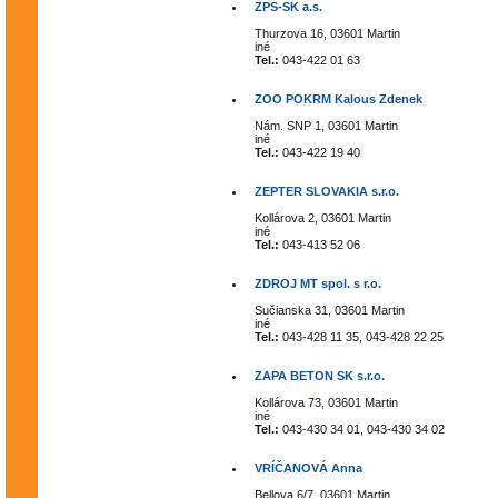
ZPS-SK a.s.
Thurzova 16, 03601 Martin
iné
Tel.:
043-422 01 63
ZOO POKRM Kalous Zdenek
Nám. SNP 1, 03601 Martin
iné
Tel.:
043-422 19 40
ZEPTER SLOVAKIA s.r.o.
Kollárova 2, 03601 Martin
iné
Tel.:
043-413 52 06
ZDROJ MT spol. s r.o.
Sučianska 31, 03601 Martin
iné
Tel.:
043-428 11 35, 043-428 22 25
ZAPA BETON SK s.r.o.
Kollárova 73, 03601 Martin
iné
Tel.:
043-430 34 01, 043-430 34 02
VRÍČANOVÁ Anna
Bellova 6/7, 03601 Martin