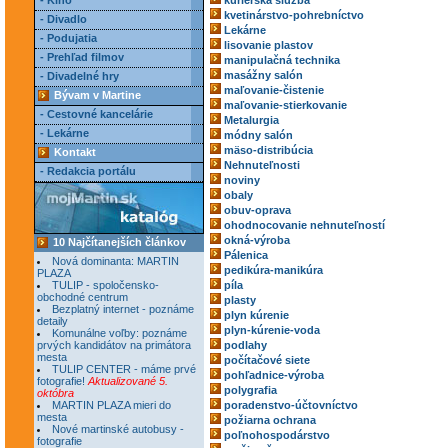
- Kino
kuriérska služba
kvetinárstvo-pohrebníctvo
- Divadlo
Lekárne
- Podujatia
lisovanie plastov
- Prehľad filmov
manipulačná technika
masážny salón
- Divadelné hry
maľovanie-čistenie
Bývam v Martine
maľovanie-stierkovanie
- Cestovné kancelárie
Metalurgia
- Lekárne
módny salón
mäso-distribúcia
Kontakt
Nehnuteľnosti
- Redakcia portálu
noviny
obaly
obuv-oprava
ohodnocovanie nehnuteľností
okná-výroba
10 Najčítanejších článkov
Pálenica
Nová dominanta: MARTIN
pedikúra-manikúra
PLAZA
TULIP - spoločensko-
píla
obchodné centrum
plasty
Bezplatný internet - poznáme
plyn kúrenie
detaily
plyn-kúrenie-voda
Komunálne voľby: poznáme
prvých kandidátov na primátora
podlahy
mesta
počítačové siete
TULIP CENTER - máme prvé
pohľadnice-výroba
fotografie!
Aktualizované 5.
polygrafia
októbra
MARTIN PLAZA mieri do
poradenstvo-účtovníctvo
mesta
požiarna ochrana
Nové martinské autobusy -
poľnohospodárstvo
fotografie