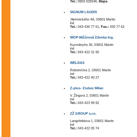
Tel.:
0903 025546,
Mapa
SIGNUM LAUDIS
Jilemnického 4A, 03601 Martin
iné
Tel.:
043-430 77 61,
Fax.:
430 77 62
WOP-Mižúrová Zdenka Ing.
Kuzmányho 36, 03601 Martin
iné
Tel.:
043-422 31 95
WELDAS
Robotnícka 2, 03601 Martin
iné
Tel.:
043-422 40 27
Z-plus- Zrubec Milan
V. Žingora 2, 03601 Martin
iné
Tel.:
043-423 99 92
ZŽ GROUP s.r.o.
Langsfeldova 1, 03601 Martin
iné
Tel.:
043-422 05 74