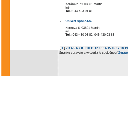
Kollárova 79, 03601 Martin
iné
Tel.:
043-423 01 01
UniWet spol.s.r.o.
Kernova 6, 03601 Martin
iné
Tel.:
043-430 03 82, 043-430 03 83
[
1
]
2
3
4
5
6
7
8
9
10
11
12
13
14
15
16
17
18
19
Stránku spravuje a vytvorila ju spoločnosť
Zetagr