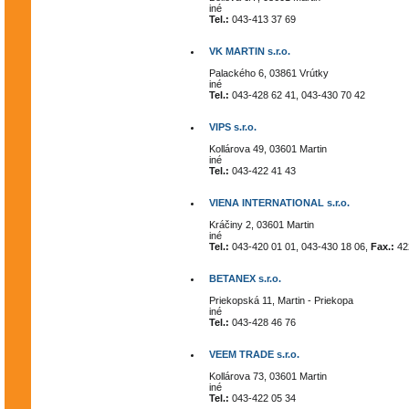
iné
Tel.:
043-413 37 69
VK MARTIN s.r.o.
Palackého 6, 03861 Vrútky
iné
Tel.:
043-428 62 41, 043-430 70 42
VIPS s.r.o.
Kollárova 49, 03601 Martin
iné
Tel.:
043-422 41 43
VIENA INTERNATIONAL s.r.o.
Kráčiny 2, 03601 Martin
iné
Tel.:
043-420 01 01, 043-430 18 06,
Fax.:
422
BETANEX s.r.o.
Priekopská 11, Martin - Priekopa
iné
Tel.:
043-428 46 76
VEEM TRADE s.r.o.
Kollárova 73, 03601 Martin
iné
Tel.:
043-422 05 34