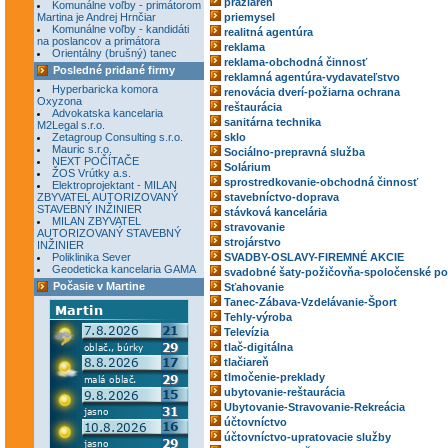
pražiareň
Komunálne voľby - primátorom
Martina je Andrej Hrnčiar
priemysel
Komunálne voľby - kandidáti
realitná agentúra
na poslancov a primátora
reklama
Orientálny (brušný) tanec
reklama-obchodná činnosť
Posledné pridané firmy
reklamná agentúra-vydavateľstvo
Hyperbaricka komora
renovácia dverí-požiarna ochrana
Oxyzona
reštaurácia
Advokatska kancelaria
sanitárna technika
M2Legal s.r.o.
Zetagroup Consulting s.r.o.
sklo
Mauric s.r.o.
Sociálno-prepravná služba
NEXT POČÍTAČE
Solárium
ŽOS Vrútky a.s.
sprostredkovanie-obchodná činnosť
Elektroprojektant - MILAN
ZBYVATEL AUTORIZOVANÝ
stavebníctvo-doprava
STAVEBNÝ INŽINIER
stávková kancelária
MILAN ZBYVATEL
stravovanie
AUTORIZOVANÝ STAVEBNÝ
strojárstvo
INŽINIER
Poliklinika Sever
SVADBY-OSLAVY-FIREMNÉ AKCIE
Geodeticka kancelaria GAMA
svadobné šaty-požičovňa-spoločenské po
Počasie v Martine
Sťahovanie
Tanec-Zábava-Vzdelávanie-Šport
Tehly-výroba
Televízia
tlač-digitálna
tlačiareň
tlmočenie-preklady
ubytovanie-reštaurácia
Ubytovanie-Stravovanie-Rekreácia
účtovníctvo
účtovníctvo-upratovacie služby