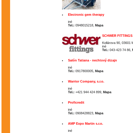
Electronic gem therapy
iné
Tel.:
0948015218,
Mapa
SCHWER FITTINGS s
Kollárova 90, 03601 
iné
Tel.:
043-423 74 86,
Salón Tatiana - nechtový dizajn
iné
Tel.:
0917800005,
Mapa
Warrior Company, s.r.o.
iné
Tel.:
+421 944 424 899,
Mapa
Proficredit
iné
Tel.:
0908428823,
Mapa
AMP Expo Martin s.r.o.
iné