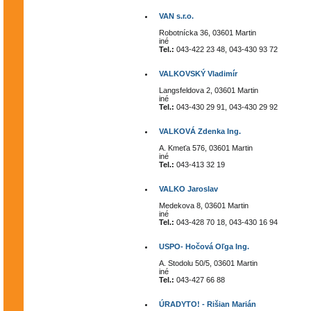
VAN s.r.o.
Robotnícka 36, 03601 Martin
iné
Tel.:
043-422 23 48, 043-430 93 72
VALKOVSKÝ Vladimír
Langsfeldova 2, 03601 Martin
iné
Tel.:
043-430 29 91, 043-430 29 92
VALKOVÁ Zdenka Ing.
A. Kmeťa 576, 03601 Martin
iné
Tel.:
043-413 32 19
VALKO Jaroslav
Medekova 8, 03601 Martin
iné
Tel.:
043-428 70 18, 043-430 16 94
USPO- Hočová Oľga Ing.
A. Stodolu 50/5, 03601 Martin
iné
Tel.:
043-427 66 88
ÚRADYTO! - Rišian Marián