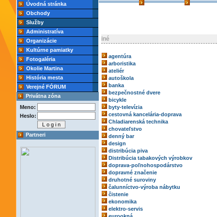
Úvodná stránka
Obchody
Služby
Administratíva
iné
Organizácie
Kultúrne pamiatky
agentúra
Fotogaléria
arboristika
Okolie Martina
ateliér
História mesta
autoškola
banka
Verejné FÓRUM
bezpečnostné dvere
Privátna zóna
bicykle
Meno:
byty-televízia
cestovná kancelária-doprava
Heslo:
Chladiarenská technika
chovateľstvo
Partneri
denný bar
design
distribúcia piva
Distribúcia tabakových výrobkov
doprava-poľnohospodárstvo
dopravné značenie
druhotné suroviny
čalunníctvo-výroba nábytku
čistenie
ekonomika
elektro-servis
eurookná