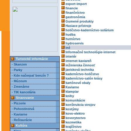
export-import
financie
finančníctvo
gastronómia
Gumené produkty
Hasiace prístroje
holičstvo-kaderníctvo-solárium
hudba
hutníctvo
hydroservis
iné
Informačné technológie-internet
interiér
Turistické informácie
internet-kaviareň
- Skanzen
inžinierska činnosť
javisková technika
- Parky
kaderníctvo-holičstvo
- Kde načerpať benzín ?
kaderníctvo-salón krásy
- Múzeum
kartónové obaly
- Zmenárne
Kaviarne
klampiar
- TIK kancelária
knihy
Stravovanie
komunikácie
- Pizzerie
konštrukcia strojov
- Pohostinstvá
kostýmy
kovo-elektro
- Kaviarne
kovorytectvo
- Reštaurácie
kozmetika
Kultúra
krajčírstvo