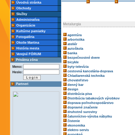
Úvodná stránka
Obchody
Služby
Administratíva
Metalurgia
Organizácie
Kultúrne pamiatky
agentúra
Fotogaléria
arboristika
Okolie Martina
ateliér
História mesta
autoškola
banka
Verejné FÓRUM
bezpečnostné dvere
Privátna zóna
bicykle
Meno:
byty-televízia
cestovná kancelária-doprava
Heslo:
Chladiarenská technika
chovateľstvo
Partneri
denný bar
design
distribúcia piva
Distribúcia tabakových výrobkov
doprava-poľnohospodárstvo
dopravné značenie
druhotné suroviny
čalunníctvo-výroba nábytku
čistenie
ekonomika
elektro-servis
eurookná