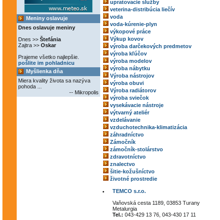
upratovacie služby
veterina-distribúcia liečív
voda
Meniny oslavuje
voda-kúrenie-plyn
Dnes oslavuje meniny
výkopové práce
Výkup kovov
Dnes >>
Štefánia
Zajtra >>
Oskar
výroba darčekových predmetov
výroba kľúčov
Prajeme všetko najlepšie.
výroba modelov
pošlite im pohladnicu
výroba nábytku
Myšlienka dňa
Výroba nástrojov
Miera kvality života sa nazýva
výroba obuvi
pohoda ...
Výroba radiátorov
-- Mikropolis
výroba sviečok
vysekávacie nástroje
výtvarný ateliér
vzdelávanie
vzduchotechnika-klimatizácia
záhradníctvo
Zámočník
zámočník-stolárstvo
zdravotníctvo
znalectvo
šitie-kožušníctvo
životné prostredie
TEMCO s.r.o.
Vaňovská cesta 1189, 03853 Turany
Metalurgia
Tel.:
043-429 13 76, 043-430 17 11