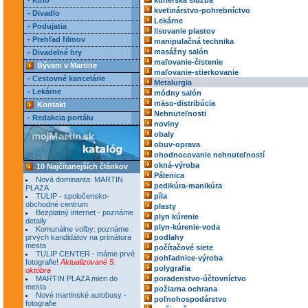
- Kino
kuriérska služba
kvetinárstvo-pohrebníctvo
- Divadlo
Lekárne
- Podujatia
lisovanie plastov
- Prehľad filmov
manipulačná technika
masážny salón
- Divadelné hry
maľovanie-čistenie
Bývam v Martine
maľovanie-stierkovanie
- Cestovné kancelárie
Metalurgia
- Lekárne
módny salón
mäso-distribúcia
Kontakt
Nehnuteľnosti
- Redakcia portálu
noviny
obaly
obuv-oprava
ohodnocovanie nehnuteľností
okná-výroba
10 Najčítanejších článkov
Pálenica
Nová dominanta: MARTIN
pedikúra-manikúra
PLAZA
TULIP - spoločensko-
píla
obchodné centrum
plasty
Bezplatný internet - poznáme
plyn kúrenie
detaily
plyn-kúrenie-voda
Komunálne voľby: poznáme
prvých kandidátov na primátora
podlahy
mesta
počítačové siete
TULIP CENTER - máme prvé
pohľadnice-výroba
fotografie!
Aktualizované 5.
polygrafia
októbra
MARTIN PLAZA mieri do
poradenstvo-účtovníctvo
mesta
požiarna ochrana
Nové martinské autobusy -
poľnohospodárstvo
fotografie