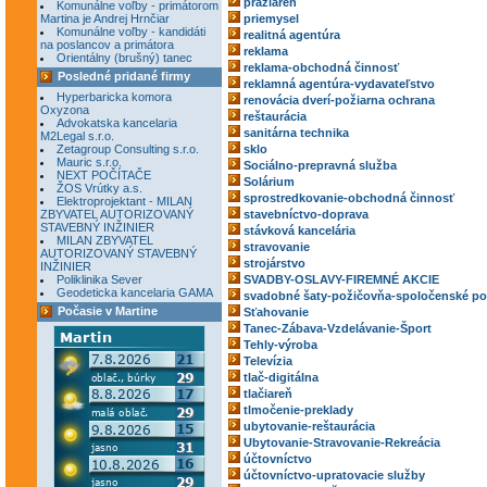
pražiareň
Komunálne voľby - primátorom
Martina je Andrej Hrnčiar
priemysel
Komunálne voľby - kandidáti
realitná agentúra
na poslancov a primátora
reklama
Orientálny (brušný) tanec
reklama-obchodná činnosť
Posledné pridané firmy
reklamná agentúra-vydavateľstvo
Hyperbaricka komora
renovácia dverí-požiarna ochrana
Oxyzona
reštaurácia
Advokatska kancelaria
sanitárna technika
M2Legal s.r.o.
Zetagroup Consulting s.r.o.
sklo
Mauric s.r.o.
Sociálno-prepravná služba
NEXT POČÍTAČE
Solárium
ŽOS Vrútky a.s.
sprostredkovanie-obchodná činnosť
Elektroprojektant - MILAN
ZBYVATEL AUTORIZOVANÝ
stavebníctvo-doprava
STAVEBNÝ INŽINIER
stávková kancelária
MILAN ZBYVATEL
stravovanie
AUTORIZOVANÝ STAVEBNÝ
strojárstvo
INŽINIER
Poliklinika Sever
SVADBY-OSLAVY-FIREMNÉ AKCIE
Geodeticka kancelaria GAMA
svadobné šaty-požičovňa-spoločenské po
Počasie v Martine
Sťahovanie
Tanec-Zábava-Vzdelávanie-Šport
Tehly-výroba
Televízia
tlač-digitálna
tlačiareň
tlmočenie-preklady
ubytovanie-reštaurácia
Ubytovanie-Stravovanie-Rekreácia
účtovníctvo
účtovníctvo-upratovacie služby