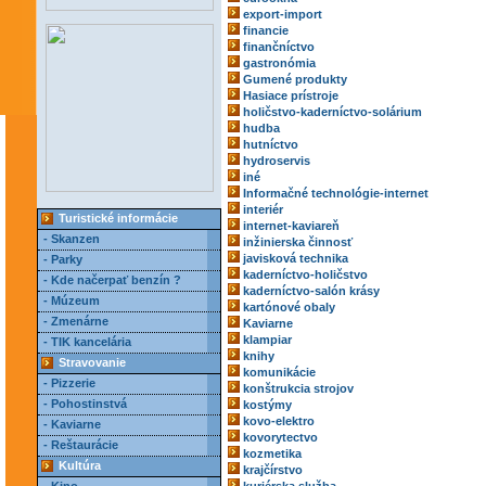
export-import
financie
finančníctvo
gastronómia
Gumené produkty
Hasiace prístroje
holičstvo-kaderníctvo-solárium
hudba
hutníctvo
hydroservis
iné
Informačné technológie-internet
interiér
Turistické informácie
internet-kaviareň
- Skanzen
inžinierska činnosť
javisková technika
- Parky
kaderníctvo-holičstvo
- Kde načerpať benzín ?
kaderníctvo-salón krásy
- Múzeum
kartónové obaly
- Zmenárne
Kaviarne
klampiar
- TIK kancelária
knihy
Stravovanie
komunikácie
- Pizzerie
konštrukcia strojov
- Pohostinstvá
kostýmy
kovo-elektro
- Kaviarne
kovorytectvo
- Reštaurácie
kozmetika
Kultúra
krajčírstvo