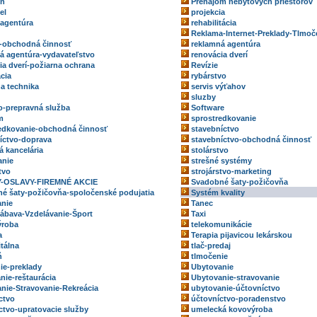
eň
Prenájom nebytových priestorov
el
projekcia
 agentúra
rehabilitácia
Reklama-Internet-Preklady-Tlmoč
-obchodná činnosť
reklamná agentúra
á agentúra-vydavateľstvo
renovácia dverí
ia dverí-požiarna ochrana
Revízie
ácia
rybárstvo
na technika
servis výťahov
sluzby
o-prepravná služba
Software
m
sprostredkovanie
edkovanie-obchodná činnosť
stavebníctvo
íctvo-doprava
stavebníctvo-obchodná činnosť
á kancelária
stolárstvo
anie
strešné systémy
tvo
strojárstvo-marketing
-OSLAVY-FIREMNÉ AKCIE
Svadobné šaty-požičovňa
é šaty-požičovňa-spoločenské podujatia
Systém kvality
nie
Tanec
ábava-Vzdelávanie-Šport
Taxi
ýroba
telekomunikácie
a
Terapia pijavicou lekárskou
itálna
tlač-predaj
ň
tlmočenie
ie-preklady
Ubytovanie
nie-reštaurácia
Ubytovanie-stravovanie
nie-Stravovanie-Rekreácia
ubytovanie-účtovníctvo
ctvo
účtovníctvo-poradenstvo
ctvo-upratovacie služby
umelecká kovovýroba