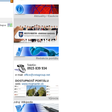
Aktuality / Eaukcie
Redakcia portálu
Telefón:
0915 839 934
e-mail:
office@zetagroup.net
DOSTUPNOSŤ PORTÁLU
web:
www.mojmartin.sk
Výrocia
zdroj: Wikipedia