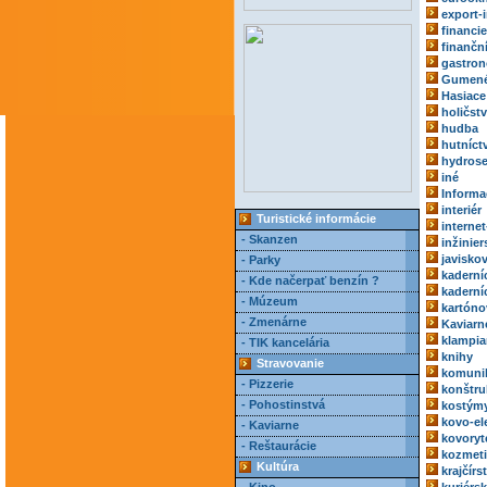
export-
financie
finančn
gastro
Gumené
Hasiace 
holičst
hudba
hutníct
hydrose
iné
Informa
interiér
Turistické informácie
internet
- Skanzen
inžinie
javisko
- Parky
kaderní
- Kde načerpať benzín ?
kaderní
- Múzeum
kartóno
- Zmenárne
Kaviarn
klampia
- TIK kancelária
knihy
Stravovanie
komuni
- Pizzerie
konštru
- Pohostinstvá
kostým
kovo-el
- Kaviarne
kovoryt
- Reštaurácie
kozmeti
Kultúra
krajčírs