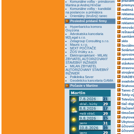
pražiar
Komunálne voľby - primátorom
Martina je Andrej Hrnčiar
priemys
Komunálne voľby - kandidáti
realitná
na poslancov a primátora
reklama
Orientálny (brušný) tanec
reklama
Posledné pridané firmy
reklamn
Hyperbaricka komora
renovác
Oxyzona
reštaur
Advokatska kancelaria
sanitár
M2Legal s.r.o.
Zetagroup Consulting s.r.o.
sklo
Mauric s.r.o.
Sociáln
NEXT POČÍTAČE
Soláriu
ŽOS Vrútky a.s.
sprostr
Elektroprojektant - MILAN
ZBYVATEL AUTORIZOVANÝ
stavebn
STAVEBNÝ INŽINIER
stávkov
MILAN ZBYVATEL
stravov
AUTORIZOVANÝ STAVEBNÝ
strojárs
INŽINIER
Poliklinika Sever
SVADBY
Geodeticka kancelaria GAMA
svadobn
Počasie v Martine
Sťahova
Tanec-Z
Tehly-v
Televízi
tlač-dig
tlačiare
tlmočen
ubytova
Ubytova
účtovní
účtovní