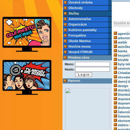
Úvodná stránka
Obchody
Služby
Administratíva
Systém kv
Organizácie
Kultúrne pamiatky
agentúr
Fotogaléria
arborist
Okolie Martina
ateliér
História mesta
autoško
banka
Verejné FÓRUM
bezpečn
Privátna zóna
bicykle
Meno:
byty-tel
cestovn
Heslo:
Chladia
chovate
Partneri
denný b
design
distribú
Distrib
doprav
dopravn
druhotn
čalunní
čistenie
ekonom
elektro-
eurook