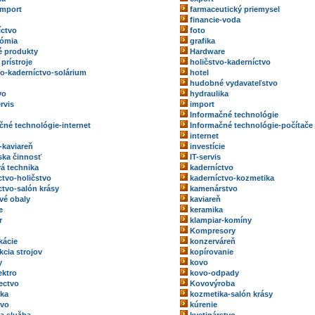
import
farmaceutický priemysel
financie-voda
íctvo
foto
nómia
grafika
 produkty
Hardware
prístroje
holičstvo-kaderníctvo
vo-kaderníctvo-solárium
hotel
hudobné vydavateľstvo
vo
hydraulika
rvis
import
Informačné technológie
čné technológie-internet
Informačné technológie-počítače
internet
-kaviareň
investície
rska činnosť
IT-servis
vá technika
kaderníctvo
ctvo-holičstvo
kaderníctvo-kozmetika
ctvo-salón krásy
kamenárstvo
vé obaly
kaviareň
e
keramika
r
klampiar-komíny
Kompresory
kácie
konzerváreň
kcia strojov
kopírovanie
y
kovo
ektro
kovo-odpady
ectvo
Kovovýroba
ka
kozmetika-salón krásy
tvo
kúrenie