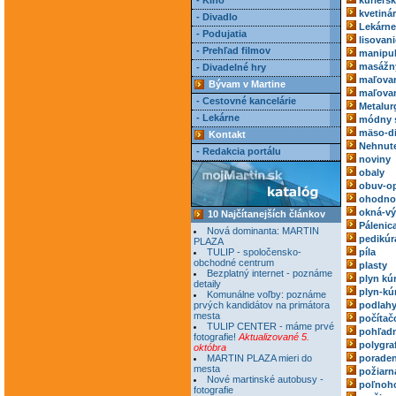
- Kino
kuriérs
kvetiná
- Divadlo
Lekárne
- Podujatia
lisovani
- Prehľad filmov
manipul
masážn
- Divadelné hry
maľovan
Bývam v Martine
maľovan
- Cestovné kancelárie
Metalur
- Lekárne
módny 
mäso-di
Kontakt
Nehnute
- Redakcia portálu
noviny
obaly
obuv-o
ohodnoc
okná-vý
10 Najčítanejších článkov
Pálenic
Nová dominanta: MARTIN
pedikúr
PLAZA
TULIP - spoločensko-
píla
obchodné centrum
plasty
Bezplatný internet - poznáme
plyn kú
detaily
plyn-kú
Komunálne voľby: poznáme
prvých kandidátov na primátora
podlah
mesta
počítač
TULIP CENTER - máme prvé
pohľadn
fotografie!
Aktualizované 5.
polygra
októbra
MARTIN PLAZA mieri do
poraden
mesta
požiarn
Nové martinské autobusy -
poľnoh
fotografie