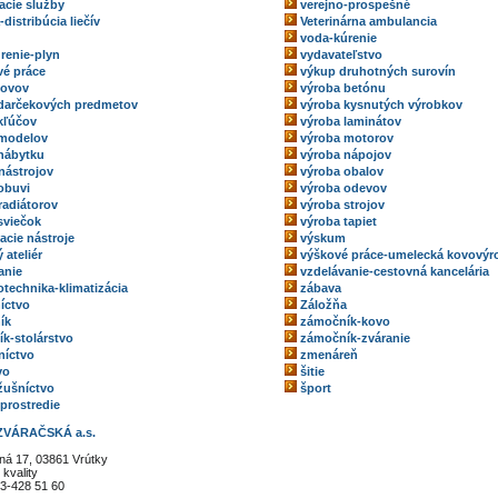
acie služby
verejno-prospešné
-distribúcia liečív
Veterinárna ambulancia
voda-kúrenie
renie-plyn
vydavateľstvo
é práce
výkup druhotných surovín
kovov
výroba betónu
darčekových predmetov
výroba kysnutých výrobkov
kľúčov
výroba laminátov
 modelov
výroba motorov
nábytku
výroba nápojov
nástrojov
výroba obalov
obuvi
výroba odevov
radiátorov
výroba strojov
sviečok
výroba tapiet
acie nástroje
výskum
 ateliér
výškové práce-umelecká kovovýr
anie
vzdelávanie-cestovná kancelária
technika-klimatizácia
zábava
íctvo
Záložňa
ík
zámočník-kovo
k-stolárstvo
zámočník-zváranie
níctvo
zmenáreň
vo
šitie
ožušníctvo
šport
 prostredie
ZVÁRAČSKÁ a.s.
ná 17, 03861 Vrútky
kvality
3-428 51 60