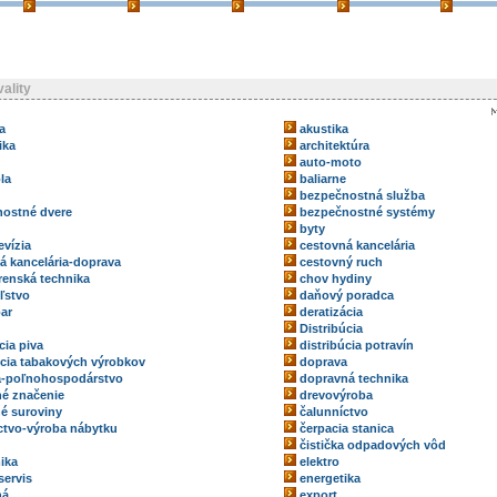
ality
a
akustika
ika
architektúra
auto-moto
la
baliarne
bezpečnostná služba
ostné dvere
bezpečnostné systémy
byty
evízia
cestovná kancelária
á kancelária-doprava
cestovný ruch
renská technika
chov hydiny
ľstvo
daňový poradca
ar
deratizácia
Distribúcia
cia piva
distribúcia potravín
úcia tabakových výrobkov
doprava
a-poľnohospodárstvo
dopravná technika
é značenie
drevovýroba
é suroviny
čalunníctvo
ctvo-výroba nábytku
čerpacia stanica
čistička odpadových vôd
ika
elektro
servis
energetika
ná
export