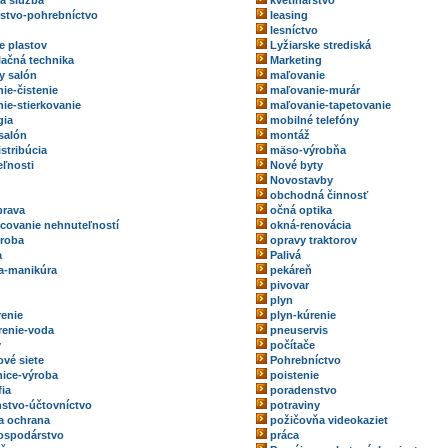
ka služba
kvetinárstvo
rstvo-pohrebníctvo
leasing
lesníctvo
e plastov
Lyžiarske strediská
ačná technika
Marketing
y salón
maľovanie
ie-čistenie
maľovanie-murár
ie-stierkovanie
maľovanie-tapetovanie
gia
mobilné telefóny
salón
montáž
stribúcia
mäso-výrobňa
ľnosti
Nové byty
Novostavby
obchodná činnosť
prava
očná optika
ovanie nehnuteľností
okná-renovácia
roba
opravy traktorov
a
Palivá
a-manikúra
pekáreň
pivovar
plyn
renie
plyn-kúrenie
renie-voda
pneuservis
y
počítače
ové siete
Pohrebníctvo
ice-výroba
poistenie
fia
poradenstvo
stvo-účtovníctvo
potraviny
a ochrana
požičovňa videokaziet
ospodárstvo
práca