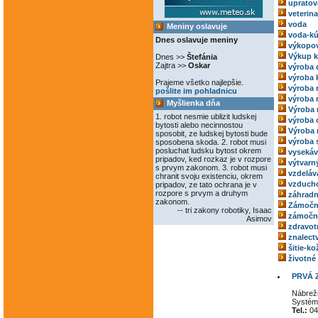
upratov
veterina
voda
Meniny oslavuje
voda-kú
Dnes oslavuje meniny
výkopov
Výkup 
Dnes >>
Štefánia
Zajtra >>
Oskar
výroba 
výroba 
Prajeme všetko najlepšie.
výroba
pošlite im pohladnicu
výroba 
Myšlienka dňa
Výroba 
1. robot nesmie ublizit ludskej
výroba 
bytosti alebo necinnostou
Výroba 
sposobit, ze ludskej bytosti bude
výroba 
sposobena skoda. 2. robot musi
posluchat ludsku bytost okrem
vysekáv
pripadov, ked rozkaz je v rozpore
výtvarný
s prvym zakonom. 3. robot musi
vzdeláv
chranit svoju existenciu, okrem
vzducho
pripadov, ze tato ochrana je v
rozpore s prvym a druhym
záhradn
zakonom.
Zámočn
-- tri zakony robotiky, Isaac
zámoční
Asimov
zdravot
znalect
šitie-k
životné
PRVÁ 
Nábrež
Systém 
Tel.:
04