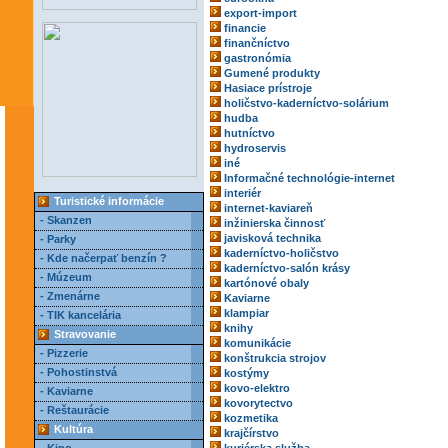
export-import
financie
finančníctvo
gastronómia
Gumené produkty
Hasiace prístroje
holičstvo-kaderníctvo-solárium
hudba
hutníctvo
hydroservis
iné
Informačné technológie-internet
interiér
Turistické informácie
internet-kaviareň
- Skanzen
inžinierska činnosť
javisková technika
- Parky
kaderníctvo-holičstvo
- Kde načerpať benzín ?
kaderníctvo-salón krásy
- Múzeum
kartónové obaly
- Zmenárne
Kaviarne
klampiar
- TIK kancelária
knihy
Stravovanie
komunikácie
- Pizzerie
konštrukcia strojov
- Pohostinstvá
kostýmy
kovo-elektro
- Kaviarne
kovorytectvo
- Reštaurácie
kozmetika
Kultúra
krajčírstvo