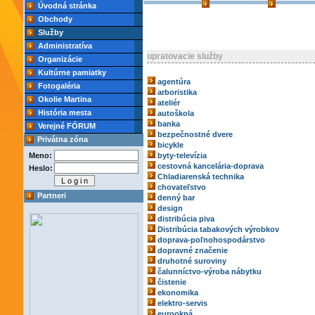
Úvodná stránka
Obchody
Služby
Administratíva
upratovacie služby
Organizácie
Kultúrne pamiatky
agentúra
Fotogaléria
arboristika
Okolie Martina
ateliér
História mesta
autoškola
banka
Verejné FÓRUM
bezpečnostné dvere
Privátna zóna
bicykle
Meno:
byty-televízia
cestovná kancelária-doprava
Heslo:
Chladiarenská technika
chovateľstvo
Partneri
denný bar
design
distribúcia piva
Distribúcia tabakových výrobkov
doprava-poľnohospodárstvo
dopravné značenie
druhotné suroviny
čalunníctvo-výroba nábytku
čistenie
ekonomika
elektro-servis
eurookná