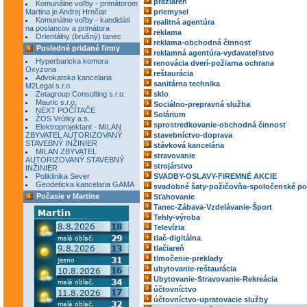
pražiareň
Komunálne voľby - primátorom
Martina je Andrej Hrnčiar
priemysel
Komunálne voľby - kandidáti
realitná agentúra
na poslancov a primátora
reklama
Orientálny (brušný) tanec
reklama-obchodná činnosť
Posledné pridané firmy
reklamná agentúra-vydavateľstvo
Hyperbaricka komora
renovácia dverí-požiarna ochrana
Oxyzona
reštaurácia
Advokatska kancelaria
sanitárna technika
M2Legal s.r.o.
Zetagroup Consulting s.r.o.
sklo
Mauric s.r.o.
Sociálno-prepravná služba
NEXT POČÍTAČE
Solárium
ŽOS Vrútky a.s.
sprostredkovanie-obchodná činnosť
Elektroprojektant - MILAN
ZBYVATEL AUTORIZOVANÝ
stavebníctvo-doprava
STAVEBNÝ INŽINIER
stávková kancelária
MILAN ZBYVATEL
stravovanie
AUTORIZOVANÝ STAVEBNÝ
strojárstvo
INŽINIER
Poliklinika Sever
SVADBY-OSLAVY-FIREMNÉ AKCIE
Geodeticka kancelaria GAMA
svadobné šaty-požičovňa-spoločenské po
Počasie v Martine
Sťahovanie
Tanec-Zábava-Vzdelávanie-Šport
Tehly-výroba
Televízia
tlač-digitálna
tlačiareň
tlmočenie-preklady
ubytovanie-reštaurácia
Ubytovanie-Stravovanie-Rekreácia
účtovníctvo
účtovníctvo-upratovacie služby