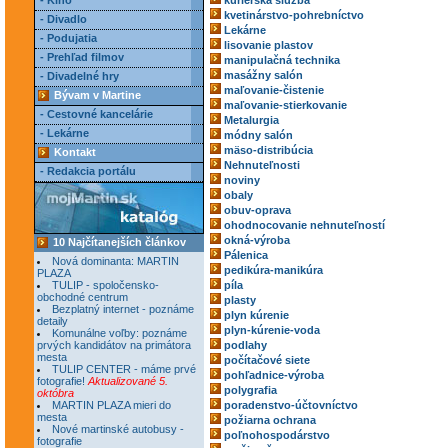
- Kino
kuriérska služba
kvetinárstvo-pohrebníctvo
- Divadlo
Lekárne
- Podujatia
lisovanie plastov
- Prehľad filmov
manipulačná technika
masážny salón
- Divadelné hry
maľovanie-čistenie
Bývam v Martine
maľovanie-stierkovanie
- Cestovné kancelárie
Metalurgia
- Lekárne
módny salón
mäso-distribúcia
Kontakt
Nehnuteľnosti
- Redakcia portálu
noviny
obaly
obuv-oprava
ohodnocovanie nehnuteľností
okná-výroba
10 Najčítanejších článkov
Pálenica
Nová dominanta: MARTIN
pedikúra-manikúra
PLAZA
TULIP - spoločensko-
píla
obchodné centrum
plasty
Bezplatný internet - poznáme
plyn kúrenie
detaily
plyn-kúrenie-voda
Komunálne voľby: poznáme
prvých kandidátov na primátora
podlahy
mesta
počítačové siete
TULIP CENTER - máme prvé
pohľadnice-výroba
fotografie!
Aktualizované 5.
polygrafia
októbra
MARTIN PLAZA mieri do
poradenstvo-účtovníctvo
mesta
požiarna ochrana
Nové martinské autobusy -
poľnohospodárstvo
fotografie