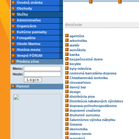
Úvodná stránka
Obchody
Služby
Administratíva
tlmočenie
Organizácie
Kultúrne pamiatky
agentúra
Fotogaléria
arboristika
Okolie Martina
ateliér
História mesta
autoškola
banka
Verejné FÓRUM
bezpečnostné dvere
Privátna zóna
bicykle
Meno:
byty-televízia
cestovná kancelária-doprava
Heslo:
Chladiarenská technika
chovateľstvo
Partneri
denný bar
design
distribúcia piva
Distribúcia tabakových výrobkov
doprava-poľnohospodárstvo
dopravné značenie
druhotné suroviny
čalunníctvo-výroba nábytku
čistenie
ekonomika
elektro-servis
eurookná