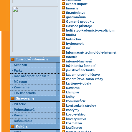
export-import
financie
finančníctvo
gastronómia
Gumené produkty
Hasiace prístroje
holičstvo-kaderníctvo-solárium
hudba
hutníctvo
hydroservis
iné
Informačné technológie-internet
interiér
Turistické informácie
internet-kaviareň
- Skanzen
inžinierska činnosť
javisková technika
- Parky
kaderníctvo-holičstvo
- Kde načerpať benzín ?
kaderníctvo-salón krásy
- Múzeum
kartónové obaly
- Zmenárne
Kaviarne
klampiar
- TIK kancelária
knihy
Stravovanie
komunikácie
- Pizzerie
konštrukcia strojov
- Pohostinstvá
kostýmy
kovo-elektro
- Kaviarne
kovorytectvo
- Reštaurácie
kozmetika
Kultúra
krajčírstvo