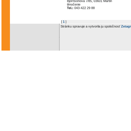
Björnsonova 7/85, 03601 Martin
tlmočenie
Tel.:
043-422 29 88
[
1
]
Stránku spravuje a vytvorila ju spoločnosť
Zetagr