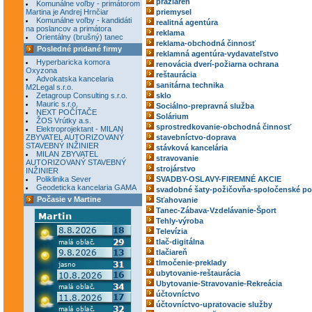
pražiareň
Komunálne voľby - primátorom
Martina je Andrej Hrnčiar
priemysel
Komunálne voľby - kandidáti
realitná agentúra
na poslancov a primátora
reklama
Orientálny (brušný) tanec
reklama-obchodná činnosť
Posledné pridané firmy
reklamná agentúra-vydavateľstvo
Hyperbaricka komora
renovácia dverí-požiarna ochrana
Oxyzona
reštaurácia
Advokatska kancelaria
sanitárna technika
M2Legal s.r.o.
Zetagroup Consulting s.r.o.
sklo
Mauric s.r.o.
Sociálno-prepravná služba
NEXT POČÍTAČE
Solárium
ŽOS Vrútky a.s.
sprostredkovanie-obchodná činnosť
Elektroprojektant - MILAN
ZBYVATEL AUTORIZOVANÝ
stavebníctvo-doprava
STAVEBNÝ INŽINIER
stávková kancelária
MILAN ZBYVATEL
stravovanie
AUTORIZOVANÝ STAVEBNÝ
strojárstvo
INŽINIER
Poliklinika Sever
SVADBY-OSLAVY-FIREMNÉ AKCIE
Geodeticka kancelaria GAMA
svadobné šaty-požičovňa-spoločenské po
Počasie v Martine
Sťahovanie
Tanec-Zábava-Vzdelávanie-Šport
Tehly-výroba
Televízia
tlač-digitálna
tlačiareň
tlmočenie-preklady
ubytovanie-reštaurácia
Ubytovanie-Stravovanie-Rekreácia
účtovníctvo
účtovníctvo-upratovacie služby