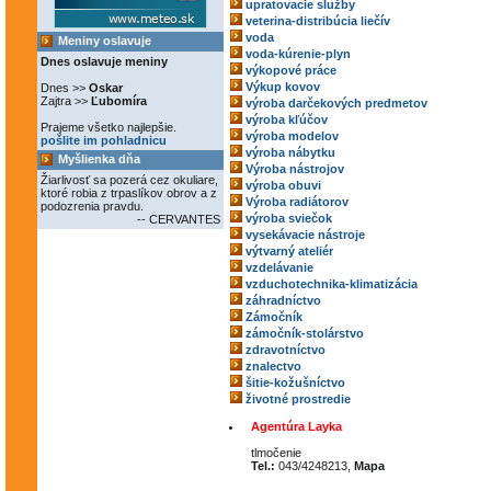
upratovacie služby
veterina-distribúcia liečív
voda
Meniny oslavuje
voda-kúrenie-plyn
Dnes oslavuje meniny
výkopové práce
Výkup kovov
Dnes >>
Oskar
Zajtra >>
Ľubomíra
výroba darčekových predmetov
výroba kľúčov
Prajeme všetko najlepšie.
výroba modelov
pošlite im pohladnicu
výroba nábytku
Myšlienka dňa
Výroba nástrojov
Žiarlivosť sa pozerá cez okuliare,
výroba obuvi
ktoré robia z trpaslíkov obrov a z
Výroba radiátorov
podozrenia pravdu.
výroba sviečok
-- CERVANTES
vysekávacie nástroje
výtvarný ateliér
vzdelávanie
vzduchotechnika-klimatizácia
záhradníctvo
Zámočník
zámočník-stolárstvo
zdravotníctvo
znalectvo
šitie-kožušníctvo
životné prostredie
Agentúra Layka
tlmočenie
Tel.:
043/4248213,
Mapa