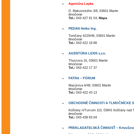
Agentúra Layka
D. Makovického 3/8, 03601 Martin
tlmočenie
Tel.:
043-427 81 54,
Mapa
PEDAN Heiko Ing.
Tomčany 6229/46, 03601 Martin
tlmočenie
Tel.:
043-422 18 88
AGENTÚRA LEXIS s.r.o.
Thurzova 16, 03601 Martin
tlmočenie
Tel.:
043-422 17 37
FATRA – FÓRUM
Mazúrova 6/48, 03601 Martin
tlmočenie
Tel.:
043-422 43 13
OBCHODNÉ ČINNOSTI A TLMOČNÍCKE SL
Košťany n/Turcom 110, 03841 Košťany nad
tlmočenie
Tel.:
043-438 83 04
PREKLADATEĽSKÁ ČINNOSŤ – Krivušová 