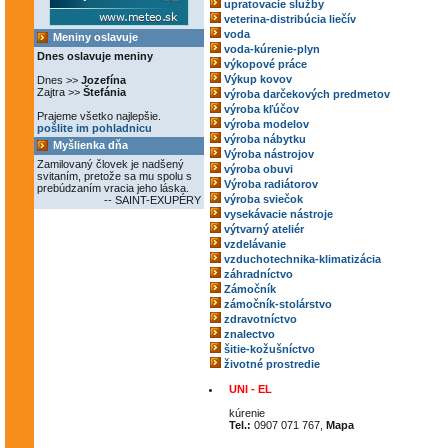
upratovacie služby
veterina-distribúcia liečív
voda
Meniny oslavuje
voda-kúrenie-plyn
Dnes oslavuje meniny
výkopové práce
Výkup kovov
Dnes >>
Jozefína
Zajtra >>
Štefánia
výroba darčekových predmetov
výroba kľúčov
Prajeme všetko najlepšie.
výroba modelov
pošlite im pohladnicu
výroba nábytku
Myšlienka dňa
Výroba nástrojov
Zamilovaný človek je nadšený
výroba obuvi
svitaním, pretože sa mu spolu s
Výroba radiátorov
prebúdzaním vracia jeho láska.
výroba sviečok
-- SAINT-EXUPÉRY
vysekávacie nástroje
výtvarný ateliér
vzdelávanie
vzduchotechnika-klimatizácia
záhradníctvo
Zámočník
zámočník-stolárstvo
zdravotníctvo
znalectvo
šitie-kožušníctvo
životné prostredie
UNI - EL
kúrenie
Tel.:
0907 071 767,
Mapa