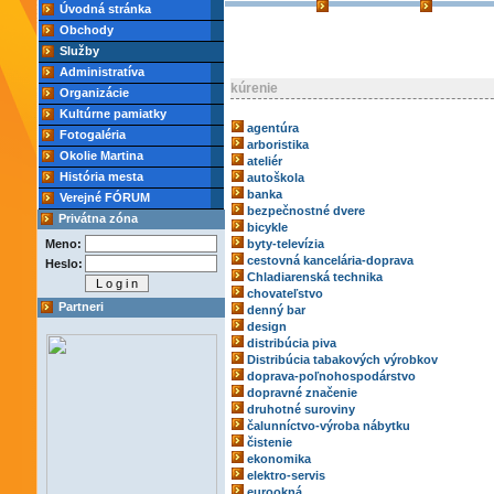
Úvodná stránka
Obchody
Služby
Administratíva
kúrenie
Organizácie
Kultúrne pamiatky
agentúra
Fotogaléria
arboristika
Okolie Martina
ateliér
História mesta
autoškola
banka
Verejné FÓRUM
bezpečnostné dvere
Privátna zóna
bicykle
Meno:
byty-televízia
cestovná kancelária-doprava
Heslo:
Chladiarenská technika
chovateľstvo
Partneri
denný bar
design
distribúcia piva
Distribúcia tabakových výrobkov
doprava-poľnohospodárstvo
dopravné značenie
druhotné suroviny
čalunníctvo-výroba nábytku
čistenie
ekonomika
elektro-servis
eurookná