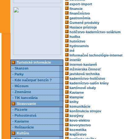
export-import
financie
finančníctvo
gastronómia
Gumené produkty
Hasiace prístroje
holičstvo-kaderníctvo-solárium
hudba
hutníctvo
hydroservis
iné
Informačné technológie-internet
interiér
Turistické informácie
internet-kaviareň
- Skanzen
inžinierska činnosť
javisková technika
- Parky
kaderníctvo-holičstvo
- Kde načerpať benzín ?
kaderníctvo-salón krásy
- Múzeum
kartónové obaly
- Zmenárne
Kaviarne
klampiar
- TIK kancelária
knihy
Stravovanie
komunikácie
- Pizzerie
konštrukcia strojov
- Pohostinstvá
kostýmy
kovo-elektro
- Kaviarne
kovorytectvo
- Reštaurácie
kozmetika
Kultúra
krajčírstvo