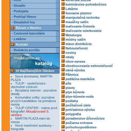
- Kino
kuriérska služba
kvetinárstvo-pohrebníctvo
- Divadlo
Lekárne
- Podujatia
lisovanie plastov
- Prehľad filmov
manipulačná technika
masážny salón
- Divadelné hry
maľovanie-čistenie
Bývam v Martine
maľovanie-stierkovanie
- Cestovné kancelárie
Metalurgia
- Lekárne
módny salón
mäso-distribúcia
Kontakt
Nehnuteľnosti
- Redakcia portálu
noviny
obaly
obuv-oprava
ohodnocovanie nehnuteľností
okná-výroba
10 Najčítanejších článkov
Pálenica
Nová dominanta: MARTIN
pedikúra-manikúra
PLAZA
TULIP - spoločensko-
píla
obchodné centrum
plasty
Bezplatný internet - poznáme
plyn kúrenie
detaily
plyn-kúrenie-voda
Komunálne voľby: poznáme
prvých kandidátov na primátora
podlahy
mesta
počítačové siete
TULIP CENTER - máme prvé
pohľadnice-výroba
fotografie!
Aktualizované 5.
polygrafia
októbra
MARTIN PLAZA mieri do
poradenstvo-účtovníctvo
mesta
požiarna ochrana
Nové martinské autobusy -
poľnohospodárstvo
fotografie