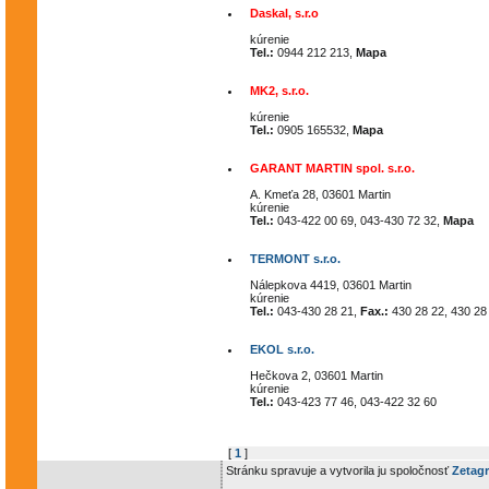
Daskal, s.r.o
kúrenie
Tel.:
0944 212 213,
Mapa
MK2, s.r.o.
kúrenie
Tel.:
0905 165532,
Mapa
GARANT MARTIN spol. s.r.o.
A. Kmeťa 28, 03601 Martin
kúrenie
Tel.:
043-422 00 69, 043-430 72 32,
Mapa
TERMONT s.r.o.
Nálepkova 4419, 03601 Martin
kúrenie
Tel.:
043-430 28 21,
Fax.:
430 28 22, 430 28
EKOL s.r.o.
Hečkova 2, 03601 Martin
kúrenie
Tel.:
043-423 77 46, 043-422 32 60
[
1
]
Stránku spravuje a vytvorila ju spoločnosť
Zetagr