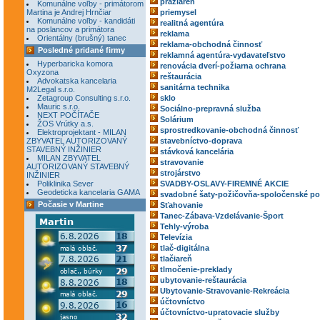
pražiareň
Komunálne voľby - primátorom
Martina je Andrej Hrnčiar
priemysel
Komunálne voľby - kandidáti
realitná agentúra
na poslancov a primátora
reklama
Orientálny (brušný) tanec
reklama-obchodná činnosť
Posledné pridané firmy
reklamná agentúra-vydavateľstvo
Hyperbaricka komora
renovácia dverí-požiarna ochrana
Oxyzona
reštaurácia
Advokatska kancelaria
sanitárna technika
M2Legal s.r.o.
Zetagroup Consulting s.r.o.
sklo
Mauric s.r.o.
Sociálno-prepravná služba
NEXT POČÍTAČE
Solárium
ŽOS Vrútky a.s.
sprostredkovanie-obchodná činnosť
Elektroprojektant - MILAN
ZBYVATEL AUTORIZOVANÝ
stavebníctvo-doprava
STAVEBNÝ INŽINIER
stávková kancelária
MILAN ZBYVATEL
stravovanie
AUTORIZOVANÝ STAVEBNÝ
strojárstvo
INŽINIER
Poliklinika Sever
SVADBY-OSLAVY-FIREMNÉ AKCIE
Geodeticka kancelaria GAMA
svadobné šaty-požičovňa-spoločenské po
Počasie v Martine
Sťahovanie
Tanec-Zábava-Vzdelávanie-Šport
Tehly-výroba
Televízia
tlač-digitálna
tlačiareň
tlmočenie-preklady
ubytovanie-reštaurácia
Ubytovanie-Stravovanie-Rekreácia
účtovníctvo
účtovníctvo-upratovacie služby