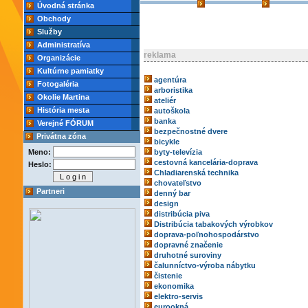
Úvodná stránka
Obchody
Služby
Administratíva
reklama
Organizácie
Kultúrne pamiatky
agentúra
Fotogaléria
arboristika
Okolie Martina
ateliér
História mesta
autoškola
banka
Verejné FÓRUM
bezpečnostné dvere
Privátna zóna
bicykle
Meno:
byty-televízia
cestovná kancelária-doprava
Heslo:
Chladiarenská technika
chovateľstvo
Partneri
denný bar
design
distribúcia piva
Distribúcia tabakových výrobkov
doprava-poľnohospodárstvo
dopravné značenie
druhotné suroviny
čalunníctvo-výroba nábytku
čistenie
ekonomika
elektro-servis
eurookná