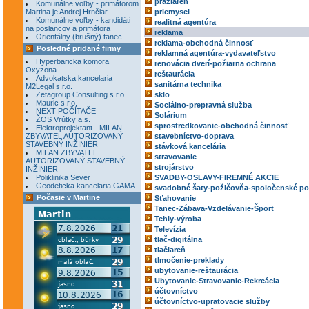
pražiareň
Komunálne voľby - primátorom
Martina je Andrej Hrnčiar
priemysel
Komunálne voľby - kandidáti
realitná agentúra
na poslancov a primátora
reklama
Orientálny (brušný) tanec
reklama-obchodná činnosť
Posledné pridané firmy
reklamná agentúra-vydavateľstvo
Hyperbaricka komora
renovácia dverí-požiarna ochrana
Oxyzona
reštaurácia
Advokatska kancelaria
sanitárna technika
M2Legal s.r.o.
Zetagroup Consulting s.r.o.
sklo
Mauric s.r.o.
Sociálno-prepravná služba
NEXT POČÍTAČE
Solárium
ŽOS Vrútky a.s.
sprostredkovanie-obchodná činnosť
Elektroprojektant - MILAN
ZBYVATEL AUTORIZOVANÝ
stavebníctvo-doprava
STAVEBNÝ INŽINIER
stávková kancelária
MILAN ZBYVATEL
stravovanie
AUTORIZOVANÝ STAVEBNÝ
strojárstvo
INŽINIER
Poliklinika Sever
SVADBY-OSLAVY-FIREMNÉ AKCIE
Geodeticka kancelaria GAMA
svadobné šaty-požičovňa-spoločenské po
Počasie v Martine
Sťahovanie
Tanec-Zábava-Vzdelávanie-Šport
Tehly-výroba
Televízia
tlač-digitálna
tlačiareň
tlmočenie-preklady
ubytovanie-reštaurácia
Ubytovanie-Stravovanie-Rekreácia
účtovníctvo
účtovníctvo-upratovacie služby