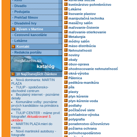
- Kino
kuriérska služba
kvetinárstvo-pohrebníctvo
- Divadlo
Lekárne
- Podujatia
lisovanie plastov
- Prehľad filmov
manipulačná technika
masážny salón
- Divadelné hry
maľovanie-čistenie
Bývam v Martine
maľovanie-stierkovanie
- Cestovné kancelárie
Metalurgia
- Lekárne
módny salón
mäso-distribúcia
Kontakt
Nehnuteľnosti
- Redakcia portálu
noviny
obaly
obuv-oprava
ohodnocovanie nehnuteľností
okná-výroba
10 Najčítanejších článkov
Pálenica
Nová dominanta: MARTIN
pedikúra-manikúra
PLAZA
TULIP - spoločensko-
píla
obchodné centrum
plasty
Bezplatný internet - poznáme
plyn kúrenie
detaily
plyn-kúrenie-voda
Komunálne voľby: poznáme
prvých kandidátov na primátora
podlahy
mesta
počítačové siete
TULIP CENTER - máme prvé
pohľadnice-výroba
fotografie!
Aktualizované 5.
polygrafia
októbra
MARTIN PLAZA mieri do
poradenstvo-účtovníctvo
mesta
požiarna ochrana
Nové martinské autobusy -
poľnohospodárstvo
fotografie