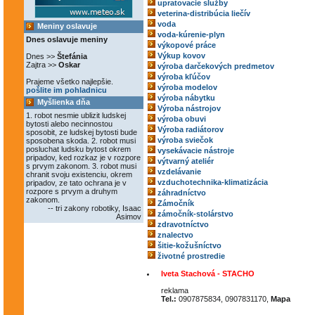
upratovacie služby
veterina-distribúcia liečív
voda
Meniny oslavuje
voda-kúrenie-plyn
Dnes oslavuje meniny
výkopové práce
Výkup kovov
Dnes >>
Štefánia
Zajtra >>
Oskar
výroba darčekových predmetov
výroba kľúčov
Prajeme všetko najlepšie.
výroba modelov
pošlite im pohladnicu
výroba nábytku
Myšlienka dňa
Výroba nástrojov
1. robot nesmie ublizit ludskej
výroba obuvi
bytosti alebo necinnostou
Výroba radiátorov
sposobit, ze ludskej bytosti bude
výroba sviečok
sposobena skoda. 2. robot musi
posluchat ludsku bytost okrem
vysekávacie nástroje
pripadov, ked rozkaz je v rozpore
výtvarný ateliér
s prvym zakonom. 3. robot musi
vzdelávanie
chranit svoju existenciu, okrem
vzduchotechnika-klimatizácia
pripadov, ze tato ochrana je v
rozpore s prvym a druhym
záhradníctvo
zakonom.
Zámočník
-- tri zakony robotiky, Isaac
zámočník-stolárstvo
Asimov
zdravotníctvo
znalectvo
šitie-kožušníctvo
životné prostredie
Iveta Stachová - STACHO
reklama
Tel.:
0907875834, 0907831170,
Mapa