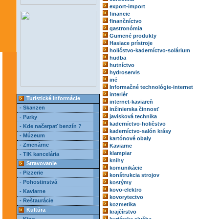
export-import
financie
finančníctvo
gastronómia
Gumené produkty
Hasiace prístroje
holičstvo-kaderníctvo-solárium
hudba
hutníctvo
hydroservis
iné
Informačné technológie-internet
interiér
Turistické informácie
internet-kaviareň
- Skanzen
inžinierska činnosť
javisková technika
- Parky
kaderníctvo-holičstvo
- Kde načerpať benzín ?
kaderníctvo-salón krásy
- Múzeum
kartónové obaly
- Zmenárne
Kaviarne
klampiar
- TIK kancelária
knihy
Stravovanie
komunikácie
- Pizzerie
konštrukcia strojov
- Pohostinstvá
kostýmy
kovo-elektro
- Kaviarne
kovorytectvo
- Reštaurácie
kozmetika
Kultúra
krajčírstvo