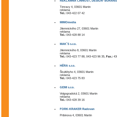
REKLAMNÁ ČINNOSŤ, DESIGN- BURANSK
Timravy 4, 03601 Martin
reklama
Tel.:
043-422 07 42
MIMOmedia
Jilemnického 27, 03601 Martin
reklama
Tel.:
043-428 88 14
MAK´S s.r.o.
Jilemnického 8, 03601 Martin
reklama
Tel.:
043-423 77 88, 043-423 96 35,
Fax.:
430
HÉRA s.r.o.
Škultétyho 4, 03601 Martin
reklama
Tel.:
043-423 75 83
GEMI s.r.o.
Volgogradská 2, 03601 Martin
reklama
Tel.:
043-428 39 16
FORK-KRAKER Radovan
Pribinova 4, 03601 Martin