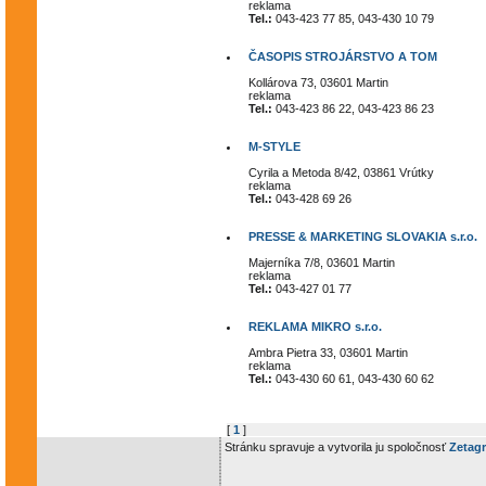
reklama
Tel.:
043-423 77 85, 043-430 10 79
ČASOPIS STROJÁRSTVO A TOM
Kollárova 73, 03601 Martin
reklama
Tel.:
043-423 86 22, 043-423 86 23
M-STYLE
Cyrila a Metoda 8/42, 03861 Vrútky
reklama
Tel.:
043-428 69 26
PRESSE & MARKETING SLOVAKIA s.r.o.
Majerníka 7/8, 03601 Martin
reklama
Tel.:
043-427 01 77
REKLAMA MIKRO s.r.o.
Ambra Pietra 33, 03601 Martin
reklama
Tel.:
043-430 60 61, 043-430 60 62
[
1
]
Stránku spravuje a vytvorila ju spoločnosť
Zetagr