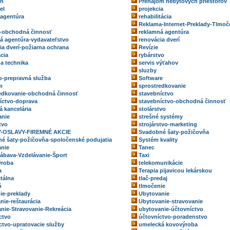
eň
Prenájom nebytových priestorov
el
projekcia
 agentúra
rehabilitácia
Reklama-Internet-Preklady-Tlmoč
-obchodná činnosť
reklamná agentúra
á agentúra-vydavateľstvo
renovácia dverí
ia dverí-požiarna ochrana
Revízie
ácia
rybárstvo
na technika
servis výťahov
sluzby
o-prepravná služba
Software
m
sprostredkovanie
edkovanie-obchodná činnosť
stavebníctvo
íctvo-doprava
stavebníctvo-obchodná činnosť
á kancelária
stolárstvo
anie
strešné systémy
tvo
strojárstvo-marketing
-OSLAVY-FIREMNÉ AKCIE
Svadobné šaty-požičovňa
é šaty-požičovňa-spoločenské podujatia
Systém kvality
nie
Tanec
ábava-Vzdelávanie-Šport
Taxi
ýroba
telekomunikácie
a
Terapia pijavicou lekárskou
itálna
tlač-predaj
ň
tlmočenie
ie-preklady
Ubytovanie
nie-reštaurácia
Ubytovanie-stravovanie
nie-Stravovanie-Rekreácia
ubytovanie-účtovníctvo
ctvo
účtovníctvo-poradenstvo
ctvo-upratovacie služby
umelecká kovovýroba