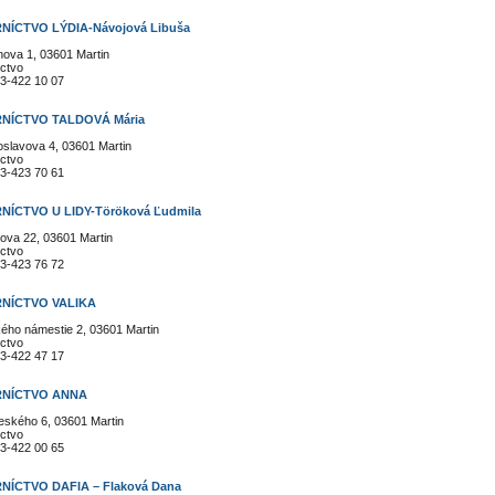
NÍCTVO LÝDIA-Návojová Libuša
ova 1, 03601 Martin
ctvo
3-422 10 07
NÍCTVO TALDOVÁ Mária
slavova 4, 03601 Martin
ctvo
3-423 70 61
NÍCTVO U LIDY-Töröková Ľudmila
ova 22, 03601 Martin
ctvo
3-423 76 72
NÍCTVO VALIKA
ého námestie 2, 03601 Martin
ctvo
3-422 47 17
NÍCTVO ANNA
ského 6, 03601 Martin
ctvo
3-422 00 65
NÍCTVO DAFIA – Flaková Dana