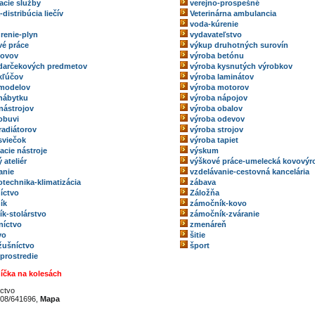
acie služby
verejno-prospešné
-distribúcia liečív
Veterinárna ambulancia
voda-kúrenie
renie-plyn
vydavateľstvo
é práce
výkup druhotných surovín
kovov
výroba betónu
darčekových predmetov
výroba kysnutých výrobkov
kľúčov
výroba laminátov
 modelov
výroba motorov
nábytku
výroba nápojov
nástrojov
výroba obalov
obuvi
výroba odevov
radiátorov
výroba strojov
sviečok
výroba tapiet
acie nástroje
výskum
 ateliér
výškové práce-umelecká kovovýr
anie
vzdelávanie-cestovná kancelária
technika-klimatizácia
zábava
íctvo
Záložňa
ík
zámočník-kovo
k-stolárstvo
zámočník-zváranie
níctvo
zmenáreň
vo
šitie
ožušníctvo
šport
 prostredie
íčka na kolesách
ctvo
08/641696,
Mapa