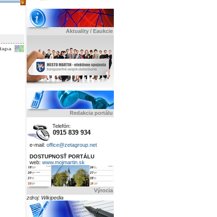
Aktuality / Eaukcie
Redakcia portálu
Telefón:
0915 839 934
e-mail:
office@zetagroup.net
DOSTUPNOSŤ PORTÁLU
web:
www.mojmartin.sk
Výrocia
zdroj: Wikipedia