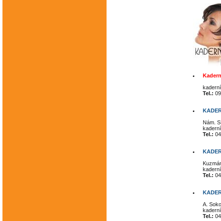
Kadern
kaderní
Tel.:
09
KADER
Nám. S
kaderní
Tel.:
04
KADER
Kuzmán
kaderní
Tel.:
04
KADER
A. Soko
kaderní
Tel.:
04