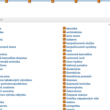
vo
a
akustika
ika
architektúra
auto-moto
la
baliarne
bezpečnostná služba
ostné dvere
bezpečnostné systémy
byty
evízia
cestovná kancelária
á kancelária-doprava
cestovný ruch
renská technika
chov hydiny
ľstvo
daňový poradca
ar
deratizácia
Distribúcia
cia piva
distribúcia potravín
úcia tabakových výrobkov
doprava
a-poľnohospodárstvo
dopravná technika
é značenie
drevovýroba
é suroviny
čalunníctvo
ctvo-výroba nábytku
čerpacia stanica
čistička odpadových vôd
ika
elektro
servis
energetika
ná
export