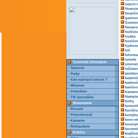
export-
financie
finančn
gastro
Gumené
Hasiace 
holičst
hudba
hutníct
hydrose
iné
Informa
interiér
Turistické informácie
internet
- Skanzen
inžinie
javisko
- Parky
kaderní
- Kde načerpať benzín ?
kaderní
- Múzeum
kartóno
- Zmenárne
Kaviarn
klampia
- TIK kancelária
knihy
Stravovanie
komuni
- Pizzerie
konštru
- Pohostinstvá
kostým
kovo-el
- Kaviarne
kovoryt
- Reštaurácie
kozmeti
Kultúra
krajčírs