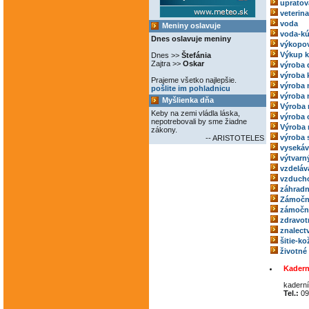
upratov
veterina
voda
Meniny oslavuje
voda-kú
Dnes oslavuje meniny
výkopov
Výkup 
Dnes >>
Štefánia
Zajtra >>
Oskar
výroba 
výroba 
Prajeme všetko najlepšie.
výroba
pošlite im pohladnicu
výroba 
Myšlienka dňa
Výroba 
Keby na zemi vládla láska,
výroba 
nepotrebovali by sme žiadne
Výroba 
zákony.
výroba 
-- ARISTOTELES
vysekáv
výtvarný
vzdeláv
vzducho
záhradn
Zámočn
zámoční
zdravot
znalect
šitie-k
životné
Kadern
kaderní
Tel.:
09