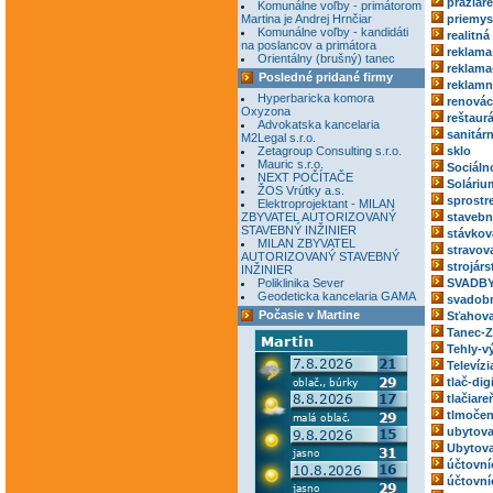
pražiar
Komunálne voľby - primátorom
Martina je Andrej Hrnčiar
priemys
Komunálne voľby - kandidáti
realitná
na poslancov a primátora
reklama
Orientálny (brušný) tanec
reklama
Posledné pridané firmy
reklamn
Hyperbaricka komora
renovác
Oxyzona
reštaur
Advokatska kancelaria
sanitár
M2Legal s.r.o.
Zetagroup Consulting s.r.o.
sklo
Mauric s.r.o.
Sociáln
NEXT POČÍTAČE
Soláriu
ŽOS Vrútky a.s.
sprostr
Elektroprojektant - MILAN
ZBYVATEL AUTORIZOVANÝ
stavebn
STAVEBNÝ INŽINIER
stávkov
MILAN ZBYVATEL
stravov
AUTORIZOVANÝ STAVEBNÝ
strojárs
INŽINIER
Poliklinika Sever
SVADBY
Geodeticka kancelaria GAMA
svadobn
Počasie v Martine
Sťahova
Tanec-Z
Tehly-v
Televízi
tlač-dig
tlačiare
tlmočen
ubytova
Ubytova
účtovní
účtovní