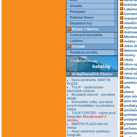
- Kino
kuriérs
kvetiná
- Divadlo
Lekárne
- Podujatia
lisovani
- Prehľad filmov
manipul
masážn
- Divadelné hry
maľovan
Bývam v Martine
maľovan
- Cestovné kancelárie
Metalur
- Lekárne
módny 
mäso-di
Kontakt
Nehnute
- Redakcia portálu
noviny
obaly
obuv-o
ohodnoc
okná-vý
10 Najčítanejších článkov
Pálenic
Nová dominanta: MARTIN
pedikúr
PLAZA
TULIP - spoločensko-
píla
obchodné centrum
plasty
Bezplatný internet - poznáme
plyn kú
detaily
plyn-kú
Komunálne voľby: poznáme
prvých kandidátov na primátora
podlah
mesta
počítač
TULIP CENTER - máme prvé
pohľadn
fotografie!
Aktualizované 5.
polygra
októbra
MARTIN PLAZA mieri do
poraden
mesta
požiarn
Nové martinské autobusy -
poľnoh
fotografie