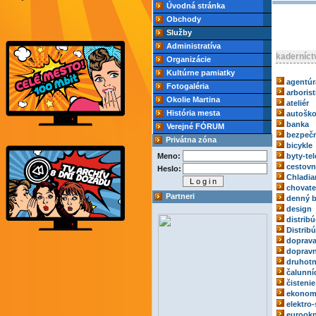
Úvodná stránka
Obchody
Služby
Administratíva
kaderníct
Organizácie
Kultúrne pamiatky
agentúr
Fotogaléria
arborist
Okolie Martina
ateliér
História mesta
autoško
banka
Verejné FÓRUM
bezpečn
Privátna zóna
bicykle
Meno:
byty-tel
cestovn
Heslo:
Chladia
chovate
Partneri
denný b
design
distribú
Distrib
doprav
dopravn
druhotn
čalunní
čistenie
ekonom
elektro-
eurook