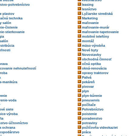
ka služba
kvetinárstvo
rstvo-pohrebníctvo
leasing
lesníctvo
e plastov
Lyžiarske strediská
ačná technika
Marketing
y salón
maľovanie
ie-čistenie
maľovanie-murár
ie-stierkovanie
maľovanie-tapetovanie
gia
mobilné telefóny
salón
montáž
stribúcia
mäso-výrobňa
ľnosti
Nové byty
Novostavby
obchodná činnosť
prava
očná optika
ovanie nehnuteľností
okná-renovácia
roba
opravy traktorov
a
Palivá
a-manikúra
pekáreň
pivovar
plyn
renie
plyn-kúrenie
renie-voda
pneuservis
y
počítače
ové siete
Pohrebníctvo
ice-výroba
poistenie
fia
poradenstvo
stvo-účtovníctvo
potraviny
a ochrana
požičovňa videokaziet
ospodárstvo
práca