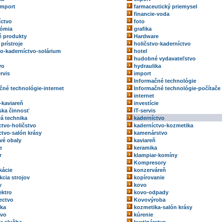
import
farmaceutický priemysel
financie-voda
íctvo
foto
nómia
grafika
 produkty
Hardware
prístroje
holičstvo-kaderníctvo
vo-kaderníctvo-solárium
hotel
hudobné vydavateľstvo
vo
hydraulika
rvis
import
Informačné technológie
čné technológie-internet
Informačné technológie-počítače
internet
-kaviareň
investície
rska činnosť
IT-servis
vá technika
kaderníctvo
ctvo-holičstvo
kaderníctvo-kozmetika
ctvo-salón krásy
kamenárstvo
vé obaly
kaviareň
e
keramika
r
klampiar-komíny
Kompresory
kácie
konzerváreň
kcia strojov
kopírovanie
y
kovo
ektro
kovo-odpady
ectvo
Kovovýroba
ka
kozmetika-salón krásy
tvo
kúrenie