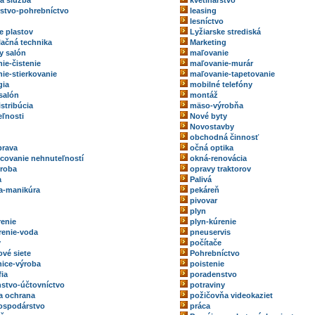
ka služba
kvetinárstvo
rstvo-pohrebníctvo
leasing
lesníctvo
e plastov
Lyžiarske strediská
ačná technika
Marketing
y salón
maľovanie
ie-čistenie
maľovanie-murár
ie-stierkovanie
maľovanie-tapetovanie
gia
mobilné telefóny
salón
montáž
stribúcia
mäso-výrobňa
ľnosti
Nové byty
Novostavby
obchodná činnosť
prava
očná optika
ovanie nehnuteľností
okná-renovácia
roba
opravy traktorov
a
Palivá
a-manikúra
pekáreň
pivovar
plyn
renie
plyn-kúrenie
renie-voda
pneuservis
y
počítače
ové siete
Pohrebníctvo
ice-výroba
poistenie
fia
poradenstvo
stvo-účtovníctvo
potraviny
a ochrana
požičovňa videokaziet
ospodárstvo
práca