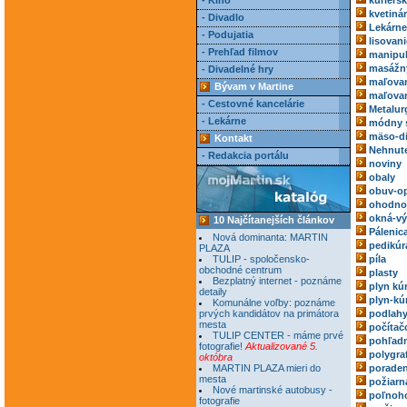
- Kino
kuriérs
kvetiná
- Divadlo
Lekárne
- Podujatia
lisovani
- Prehľad filmov
manipul
masážn
- Divadelné hry
maľovan
Bývam v Martine
maľovan
- Cestovné kancelárie
Metalur
- Lekárne
módny 
mäso-di
Kontakt
Nehnute
- Redakcia portálu
noviny
obaly
obuv-o
ohodnoc
okná-vý
10 Najčítanejších článkov
Pálenic
Nová dominanta: MARTIN
pedikúr
PLAZA
TULIP - spoločensko-
píla
obchodné centrum
plasty
Bezplatný internet - poznáme
plyn kú
detaily
plyn-kú
Komunálne voľby: poznáme
prvých kandidátov na primátora
podlah
mesta
počítač
TULIP CENTER - máme prvé
pohľadn
fotografie!
Aktualizované 5.
polygra
októbra
MARTIN PLAZA mieri do
poraden
mesta
požiarn
Nové martinské autobusy -
poľnoh
fotografie