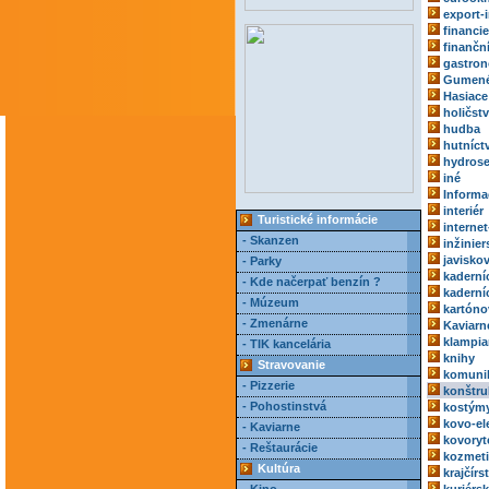
export-
financie
finančn
gastro
Gumené
Hasiace 
holičst
hudba
hutníct
hydrose
iné
Informa
interiér
Turistické informácie
internet
- Skanzen
inžinie
javisko
- Parky
kaderní
- Kde načerpať benzín ?
kaderní
- Múzeum
kartóno
- Zmenárne
Kaviarn
klampia
- TIK kancelária
knihy
Stravovanie
komuni
- Pizzerie
konštru
- Pohostinstvá
kostým
kovo-el
- Kaviarne
kovoryt
- Reštaurácie
kozmeti
Kultúra
krajčírs