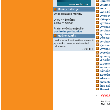
upratov
veterina
voda
Meniny oslavuje
voda-kú
Dnes oslavuje meniny
výkopov
Výkup 
Dnes >>
Štefánia
Zajtra >>
Oskar
výroba 
výroba 
Prajeme všetko najlepšie.
výroba
pošlite im pohladnicu
výroba 
Myšlienka dňa
Výroba 
Láska je tá, ktorá ostáva stále - či
výroba 
jej všetko dávame alebo všetko
Výroba 
odriekame.
výroba 
-- GOETHE
vysekáv
výtvarný
vzdeláv
vzducho
záhradn
Zámočn
zámoční
zdravot
znalect
šitie-k
životné
VÝVOJ 
konštru
Tel.:
04