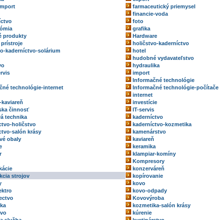
import
farmaceutický priemysel
financie-voda
íctvo
foto
nómia
grafika
 produkty
Hardware
prístroje
holičstvo-kaderníctvo
vo-kaderníctvo-solárium
hotel
hudobné vydavateľstvo
vo
hydraulika
rvis
import
Informačné technológie
čné technológie-internet
Informačné technológie-počítače
internet
-kaviareň
investície
rska činnosť
IT-servis
vá technika
kaderníctvo
ctvo-holičstvo
kaderníctvo-kozmetika
ctvo-salón krásy
kamenárstvo
vé obaly
kaviareň
e
keramika
r
klampiar-komíny
Kompresory
kácie
konzerváreň
kcia strojov
kopírovanie
y
kovo
ektro
kovo-odpady
ectvo
Kovovýroba
ka
kozmetika-salón krásy
tvo
kúrenie