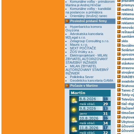
pražiar
Komunálne voľby - primátorom
Martina je Andrej Hrnčiar
priemys
Komunálne voľby - kandidáti
realitná
na poslancov a primátora
reklama
Orientálny (brušný) tanec
reklama
Posledné pridané firmy
reklamn
Hyperbaricka komora
renovác
Oxyzona
reštaur
Advokatska kancelaria
sanitár
M2Legal s.r.o.
Zetagroup Consulting s.r.o.
sklo
Mauric s.r.o.
Sociáln
NEXT POČÍTAČE
Soláriu
ŽOS Vrútky a.s.
sprostr
Elektroprojektant - MILAN
ZBYVATEL AUTORIZOVANÝ
stavebn
STAVEBNÝ INŽINIER
stávkov
MILAN ZBYVATEL
stravov
AUTORIZOVANÝ STAVEBNÝ
strojárs
INŽINIER
Poliklinika Sever
SVADBY
Geodeticka kancelaria GAMA
svadobn
Počasie v Martine
Sťahova
Tanec-Z
Tehly-v
Televízi
tlač-dig
tlačiare
tlmočen
ubytova
Ubytova
účtovní
účtovní