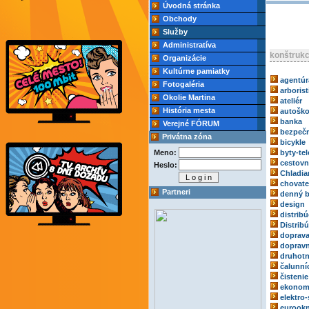
Úvodná stránka
Obchody
Služby
Administratíva
konštrukc
Organizácie
Kultúrne pamiatky
agentúr
Fotogaléria
arborist
Okolie Martina
ateliér
História mesta
autoško
banka
Verejné FÓRUM
bezpečn
Privátna zóna
bicykle
Meno:
byty-tel
cestovn
Heslo:
Chladia
chovate
Partneri
denný b
design
distribú
Distrib
doprav
dopravn
druhotn
čalunní
čistenie
ekonom
elektro-
eurook