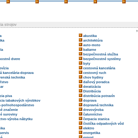
ia strojov
a
akustika
ika
architektúra
auto-moto
la
baliarne
bezpečnostná služba
ostné dvere
bezpečnostné systémy
byty
evízia
cestovná kancelária
á kancelária-doprava
cestovný ruch
renská technika
chov hydiny
ľstvo
daňový poradca
ar
deratizácia
Distribúcia
cia piva
distribúcia potravín
úcia tabakových výrobkov
doprava
a-poľnohospodárstvo
dopravná technika
é značenie
drevovýroba
é suroviny
čalunníctvo
ctvo-výroba nábytku
čerpacia stanica
čistička odpadových vôd
ika
elektro
servis
energetika
ná
export