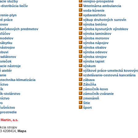
acie služby
verejno-prospešné
-distribúcia liečív
Veterinárna ambulancia
voda-kúrenie
renie-plyn
vydavateľstvo
é práce
výkup druhotných surovín
kovov
výroba betónu
darčekových predmetov
výroba kysnutých výrobkov
kľúčov
výroba laminátov
 modelov
výroba motorov
nábytku
výroba nápojov
nástrojov
výroba obalov
obuvi
výroba odevov
radiátorov
výroba strojov
sviečok
výroba tapiet
acie nástroje
výskum
 ateliér
výškové práce-umelecká kovovýr
anie
vzdelávanie-cestovná kancelária
technika-klimatizácia
zábava
íctvo
Záložňa
ík
zámočník-kovo
k-stolárstvo
zámočník-zváranie
níctvo
zmenáreň
vo
šitie
ožušníctvo
šport
 prostredie
Martin, a.s.
kcia strojov
3 4208414,
Mapa