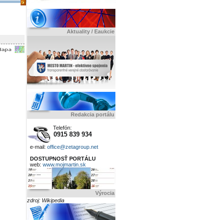
Aktuality / Eaukcie
Redakcia portálu
Telefón:
0915 839 934
e-mail:
office@zetagroup.net
DOSTUPNOSŤ PORTÁLU
web:
www.mojmartin.sk
Výrocia
zdroj: Wikipedia