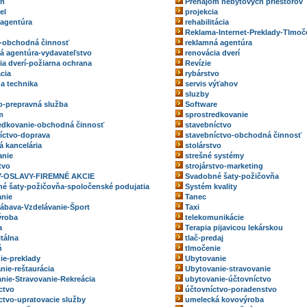
eň
Prenájom nebytových priestorov
el
projekcia
 agentúra
rehabilitácia
Reklama-Internet-Preklady-Tlmoč
-obchodná činnosť
reklamná agentúra
á agentúra-vydavateľstvo
renovácia dverí
ia dverí-požiarna ochrana
Revízie
ácia
rybárstvo
na technika
servis výťahov
sluzby
o-prepravná služba
Software
m
sprostredkovanie
edkovanie-obchodná činnosť
stavebníctvo
íctvo-doprava
stavebníctvo-obchodná činnosť
á kancelária
stolárstvo
anie
strešné systémy
tvo
strojárstvo-marketing
-OSLAVY-FIREMNÉ AKCIE
Svadobné šaty-požičovňa
é šaty-požičovňa-spoločenské podujatia
Systém kvality
nie
Tanec
ábava-Vzdelávanie-Šport
Taxi
ýroba
telekomunikácie
a
Terapia pijavicou lekárskou
itálna
tlač-predaj
ň
tlmočenie
ie-preklady
Ubytovanie
nie-reštaurácia
Ubytovanie-stravovanie
nie-Stravovanie-Rekreácia
ubytovanie-účtovníctvo
ctvo
účtovníctvo-poradenstvo
ctvo-upratovacie služby
umelecká kovovýroba