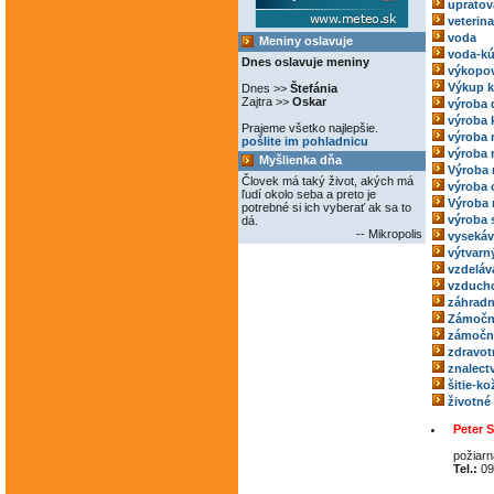
upratov
veterina
voda
Meniny oslavuje
voda-kú
Dnes oslavuje meniny
výkopov
Výkup 
Dnes >>
Štefánia
Zajtra >>
Oskar
výroba 
výroba 
Prajeme všetko najlepšie.
výroba
pošlite im pohladnicu
výroba 
Myšlienka dňa
Výroba 
Človek má taký život, akých má
výroba 
ľudí okolo seba a preto je
Výroba 
potrebné si ich vyberať ak sa to
výroba 
dá.
-- Mikropolis
vysekáv
výtvarný
vzdeláv
vzducho
záhradn
Zámočn
zámoční
zdravot
znalect
šitie-k
životné
Peter 
požiar
Tel.:
09