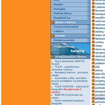
- Kino
kuriérs
kvetiná
- Divadlo
Lekárne
- Podujatia
lisovani
- Prehľad filmov
manipul
masážn
- Divadelné hry
maľovan
Bývam v Martine
maľovan
- Cestovné kancelárie
Metalur
- Lekárne
módny 
mäso-di
Kontakt
Nehnute
- Redakcia portálu
noviny
obaly
obuv-o
ohodnoc
okná-vý
10 Najčítanejších článkov
Pálenic
Nová dominanta: MARTIN
pedikúr
PLAZA
TULIP - spoločensko-
píla
obchodné centrum
plasty
Bezplatný internet - poznáme
plyn kú
detaily
plyn-kú
Komunálne voľby: poznáme
prvých kandidátov na primátora
podlah
mesta
počítač
TULIP CENTER - máme prvé
pohľadn
fotografie!
Aktualizované 5.
polygra
októbra
MARTIN PLAZA mieri do
poraden
mesta
požiarn
Nové martinské autobusy -
poľnoh
fotografie