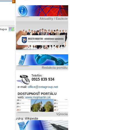
Aktuality / Eaukcie
Redakcia portálu
Telefón:
0915 839 934
e-mail:
office@zetagroup.net
DOSTUPNOSŤ PORTÁLU
web:
www.mojmartin.sk
Výrocia
zdroj: Wikipedia