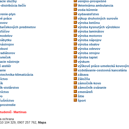
acie služby
verejno-prospešné
-distribúcia liečív
Veterinárna ambulancia
voda-kúrenie
renie-plyn
vydavateľstvo
é práce
výkup druhotných surovín
kovov
výroba betónu
darčekových predmetov
výroba kysnutých výrobkov
kľúčov
výroba laminátov
 modelov
výroba motorov
nábytku
výroba nápojov
nástrojov
výroba obalov
obuvi
výroba odevov
radiátorov
výroba strojov
sviečok
výroba tapiet
acie nástroje
výskum
 ateliér
výškové práce-umelecká kovovýr
anie
vzdelávanie-cestovná kancelária
technika-klimatizácia
zábava
íctvo
Záložňa
ík
zámočník-kovo
k-stolárstvo
zámočník-zváranie
níctvo
zmenáreň
vo
šitie
ožušníctvo
šport
 prostredie
Studenič- Martinas
na ochrana
10 104 329, 0907 257 762,
Mapa