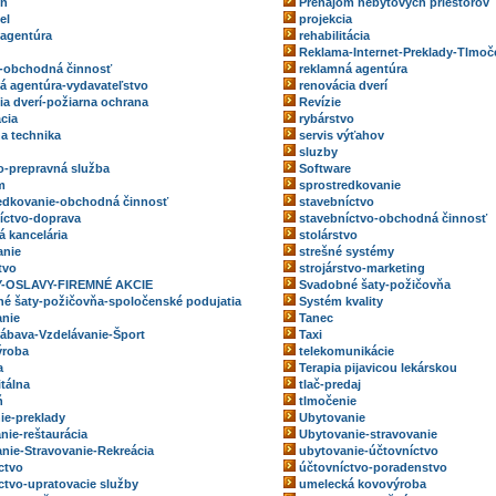
eň
Prenájom nebytových priestorov
el
projekcia
 agentúra
rehabilitácia
Reklama-Internet-Preklady-Tlmoč
-obchodná činnosť
reklamná agentúra
á agentúra-vydavateľstvo
renovácia dverí
ia dverí-požiarna ochrana
Revízie
ácia
rybárstvo
na technika
servis výťahov
sluzby
o-prepravná služba
Software
m
sprostredkovanie
edkovanie-obchodná činnosť
stavebníctvo
íctvo-doprava
stavebníctvo-obchodná činnosť
á kancelária
stolárstvo
anie
strešné systémy
tvo
strojárstvo-marketing
-OSLAVY-FIREMNÉ AKCIE
Svadobné šaty-požičovňa
é šaty-požičovňa-spoločenské podujatia
Systém kvality
nie
Tanec
ábava-Vzdelávanie-Šport
Taxi
ýroba
telekomunikácie
a
Terapia pijavicou lekárskou
itálna
tlač-predaj
ň
tlmočenie
ie-preklady
Ubytovanie
nie-reštaurácia
Ubytovanie-stravovanie
nie-Stravovanie-Rekreácia
ubytovanie-účtovníctvo
ctvo
účtovníctvo-poradenstvo
ctvo-upratovacie služby
umelecká kovovýroba