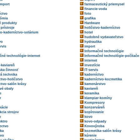
import
farmaceutický priemysel
financie-voda
íctvo
foto
nómia
grafika
 produkty
Hardware
prístroje
holičstvo-kaderníctvo
vo-kaderníctvo-solárium
hotel
hudobné vydavateľstvo
vo
hydraulika
rvis
import
Informačné technológie
čné technológie-internet
Informačné technológie-počítače
internet
-kaviareň
investície
rska činnosť
IT-servis
vá technika
kaderníctvo
ctvo-holičstvo
kaderníctvo-kozmetika
ctvo-salón krásy
kamenárstvo
vé obaly
kaviareň
e
keramika
r
klampiar-komíny
Kompresory
kácie
konzerváreň
kcia strojov
kopírovanie
y
kovo
ektro
kovo-odpady
ectvo
Kovovýroba
ka
kozmetika-salón krásy
tvo
kúrenie