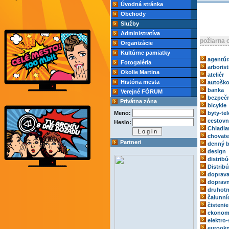
Úvodná stránka
Obchody
Služby
Administratíva
požiarna 
Organizácie
Kultúrne pamiatky
agentúr
Fotogaléria
arborist
Okolie Martina
ateliér
História mesta
autoško
banka
Verejné FÓRUM
bezpečn
Privátna zóna
bicykle
Meno:
byty-tel
cestovn
Heslo:
Chladia
chovate
Partneri
denný b
design
distribú
Distrib
doprav
dopravn
druhotn
čalunní
čistenie
ekonom
elektro-
eurook