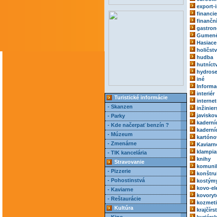
export-
financie
finančn
gastro
Gumené
Hasiace 
holičst
hudba
hutníct
hydrose
iné
Informa
interiér
Turistické informácie
internet
- Skanzen
inžinie
javisko
- Parky
kaderní
- Kde načerpať benzín ?
kaderní
- Múzeum
kartóno
- Zmenárne
Kaviarn
klampia
- TIK kancelária
knihy
Stravovanie
komuni
- Pizzerie
konštru
- Pohostinstvá
kostým
kovo-el
- Kaviarne
kovoryt
- Reštaurácie
kozmeti
Kultúra
krajčírs