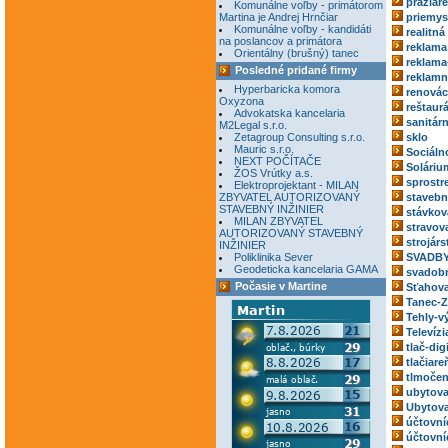
pražiar
Komunálne voľby - primátorom
Martina je Andrej Hrnčiar
priemys
Komunálne voľby - kandidáti
realitná
na poslancov a primátora
reklama
Orientálny (brušný) tanec
reklama
Posledné pridané firmy
reklamn
Hyperbaricka komora
renovác
Oxyzona
reštaur
Advokatska kancelaria
sanitár
M2Legal s.r.o.
Zetagroup Consulting s.r.o.
sklo
Mauric s.r.o.
Sociáln
NEXT POČÍTAČE
Soláriu
ŽOS Vrútky a.s.
sprostr
Elektroprojektant - MILAN
ZBYVATEL AUTORIZOVANÝ
stavebn
STAVEBNÝ INŽINIER
stávkov
MILAN ZBYVATEL
stravov
AUTORIZOVANÝ STAVEBNÝ
strojárs
INŽINIER
Poliklinika Sever
SVADBY
Geodeticka kancelaria GAMA
svadobn
Počasie v Martine
Sťahova
Tanec-Z
Tehly-v
Televízi
tlač-dig
tlačiare
tlmočen
ubytova
Ubytova
účtovní
účtovní