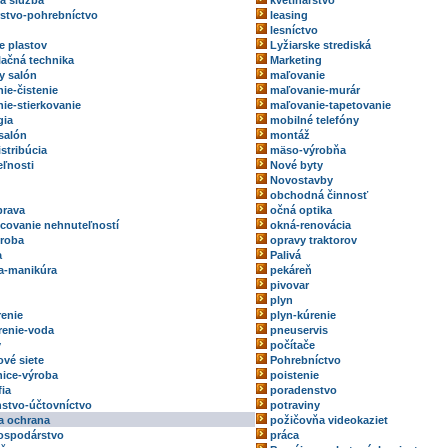
ka služba
kvetinárstvo
rstvo-pohrebníctvo
leasing
lesníctvo
e plastov
Lyžiarske strediská
ačná technika
Marketing
y salón
maľovanie
ie-čistenie
maľovanie-murár
ie-stierkovanie
maľovanie-tapetovanie
gia
mobilné telefóny
salón
montáž
stribúcia
mäso-výrobňa
ľnosti
Nové byty
Novostavby
obchodná činnosť
prava
očná optika
ovanie nehnuteľností
okná-renovácia
roba
opravy traktorov
a
Palivá
a-manikúra
pekáreň
pivovar
plyn
renie
plyn-kúrenie
renie-voda
pneuservis
y
počítače
ové siete
Pohrebníctvo
ice-výroba
poistenie
fia
poradenstvo
stvo-účtovníctvo
potraviny
a ochrana
požičovňa videokaziet
ospodárstvo
práca