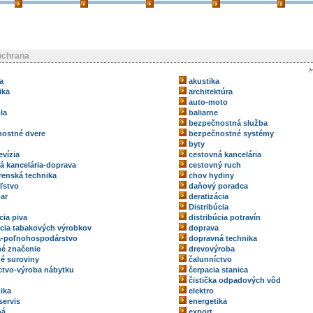
ochrana
a
akustika
ika
architektúra
auto-moto
la
baliarne
bezpečnostná služba
ostné dvere
bezpečnostné systémy
byty
evízia
cestovná kancelária
á kancelária-doprava
cestovný ruch
renská technika
chov hydiny
ľstvo
daňový poradca
ar
deratizácia
Distribúcia
cia piva
distribúcia potravín
úcia tabakových výrobkov
doprava
a-poľnohospodárstvo
dopravná technika
é značenie
drevovýroba
é suroviny
čalunníctvo
ctvo-výroba nábytku
čerpacia stanica
čistička odpadových vôd
ika
elektro
servis
energetika
ná
export