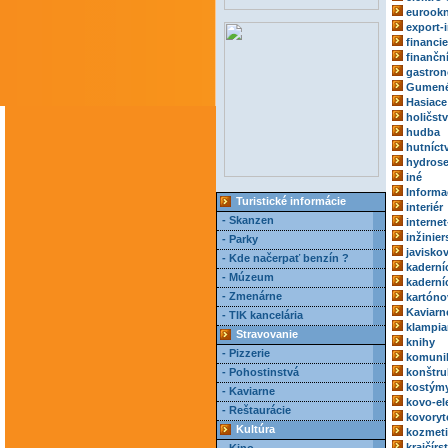
eurook
export-
financie
finančn
gastro
Gumené
Hasiace 
holičst
hudba
hutníct
hydrose
iné
Informa
Turistické informácie
interiér
- Skanzen
internet
inžinie
- Parky
javisko
- Kde načerpať benzín ?
kaderní
- Múzeum
kaderní
- Zmenárne
kartóno
Kaviarn
- TIK kancelária
klampia
Stravovanie
knihy
- Pizzerie
komuni
- Pohostinstvá
konštru
kostým
- Kaviarne
kovo-el
- Reštaurácie
kovoryt
Kultúra
kozmeti
krajčírs