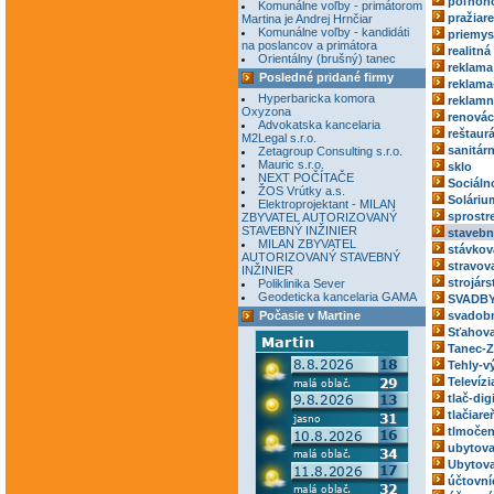
poľnoh
Komunálne voľby - primátorom
pražiar
Martina je Andrej Hrnčiar
Komunálne voľby - kandidáti
priemys
na poslancov a primátora
realitná
Orientálny (brušný) tanec
reklama
Posledné pridané firmy
reklama
Hyperbaricka komora
reklamn
Oxyzona
renovác
Advokatska kancelaria
reštaur
M2Legal s.r.o.
sanitár
Zetagroup Consulting s.r.o.
Mauric s.r.o.
sklo
NEXT POČÍTAČE
Sociáln
ŽOS Vrútky a.s.
Soláriu
Elektroprojektant - MILAN
sprostr
ZBYVATEL AUTORIZOVANÝ
STAVEBNÝ INŽINIER
stavebn
MILAN ZBYVATEL
stávkov
AUTORIZOVANÝ STAVEBNÝ
stravov
INŽINIER
strojárs
Poliklinika Sever
Geodeticka kancelaria GAMA
SVADBY
Počasie v Martine
svadobn
Sťahova
Tanec-Z
Tehly-v
Televízi
tlač-dig
tlačiare
tlmočen
ubytova
Ubytova
účtovní