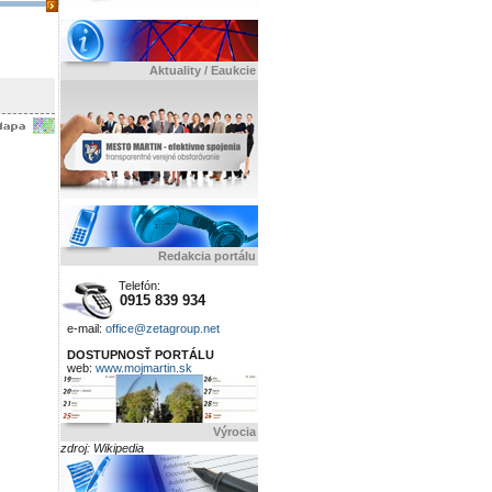
Aktuality / Eaukcie
Redakcia portálu
Telefón:
0915 839 934
e-mail:
office@zetagroup.net
DOSTUPNOSŤ PORTÁLU
web:
www.mojmartin.sk
Výrocia
zdroj: Wikipedia