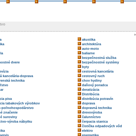
tvo
a
akustika
ika
architektúra
auto-moto
la
baliarne
bezpečnostná služba
ostné dvere
bezpečnostné systémy
byty
evízia
cestovná kancelária
á kancelária-doprava
cestovný ruch
renská technika
chov hydiny
ľstvo
daňový poradca
ar
deratizácia
Distribúcia
cia piva
distribúcia potravín
úcia tabakových výrobkov
doprava
a-poľnohospodárstvo
dopravná technika
é značenie
drevovýroba
é suroviny
čalunníctvo
ctvo-výroba nábytku
čerpacia stanica
čistička odpadových vôd
ika
elektro
servis
energetika