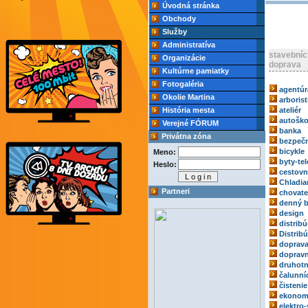
Úvodná stránka
Obchody
Služby
Administratíva
stavebníc
Organizácie
doprava
Kultúrne pamiatky
Fotogaléria
agentúr
Okolie Martina
arborist
História mesta
ateliér
autoško
Verejné FÓRUM
banka
Privátna zóna
bezpečn
bicykle
Meno:
byty-tel
Heslo:
cestovn
Chladia
Partneri
chovate
denný b
design
distribú
Distrib
doprav
dopravn
druhotn
čalunní
čistenie
ekonom
elektro-