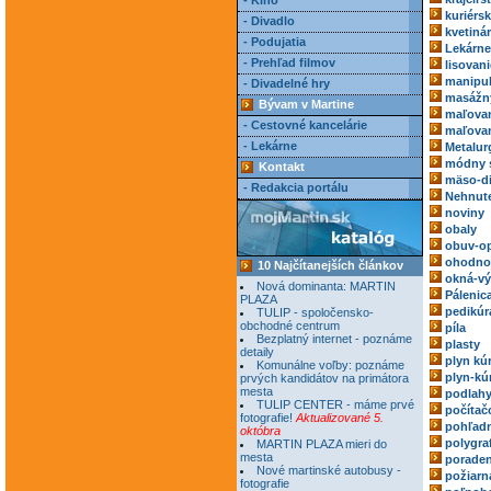
- Kino
kuriérs
- Divadlo
kvetiná
- Podujatia
Lekárne
- Prehľad filmov
lisovani
manipul
- Divadelné hry
masážn
Bývam v Martine
maľovan
- Cestovné kancelárie
maľovan
- Lekárne
Metalur
módny 
Kontakt
mäso-di
- Redakcia portálu
Nehnute
noviny
obaly
obuv-o
ohodnoc
10 Najčítanejších článkov
okná-vý
Nová dominanta: MARTIN
Pálenic
PLAZA
pedikúr
TULIP - spoločensko-
obchodné centrum
píla
Bezplatný internet - poznáme
plasty
detaily
plyn kú
Komunálne voľby: poznáme
plyn-kú
prvých kandidátov na primátora
mesta
podlah
TULIP CENTER - máme prvé
počítač
fotografie!
Aktualizované 5.
pohľadn
októbra
polygra
MARTIN PLAZA mieri do
mesta
poraden
Nové martinské autobusy -
požiarn
fotografie