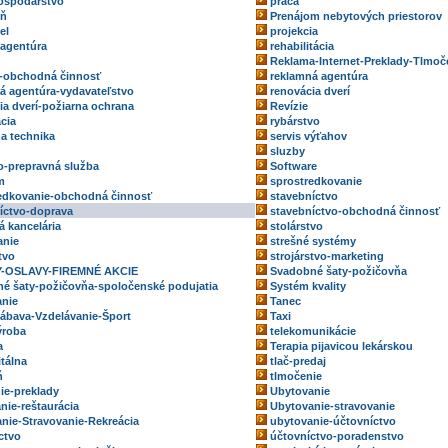
ospodárstvo
práca
eň
Prenájom nebytových priestorov
el
projekcia
 agentúra
rehabilitácia
Reklama-Internet-Preklady-Tlmoč
-obchodná činnosť
reklamná agentúra
á agentúra-vydavateľstvo
renovácia dverí
ia dverí-požiarna ochrana
Revízie
ácia
rybárstvo
na technika
servis výťahov
sluzby
o-prepravná služba
Software
m
sprostredkovanie
edkovanie-obchodná činnosť
stavebníctvo
íctvo-doprava
stavebníctvo-obchodná činnosť
á kancelária
stolárstvo
anie
strešné systémy
tvo
strojárstvo-marketing
-OSLAVY-FIREMNÉ AKCIE
Svadobné šaty-požičovňa
é šaty-požičovňa-spoločenské podujatia
Systém kvality
nie
Tanec
ábava-Vzdelávanie-Šport
Taxi
ýroba
telekomunikácie
a
Terapia pijavicou lekárskou
itálna
tlač-predaj
ň
tlmočenie
ie-preklady
Ubytovanie
nie-reštaurácia
Ubytovanie-stravovanie
nie-Stravovanie-Rekreácia
ubytovanie-účtovníctvo
ctvo
účtovníctvo-poradenstvo