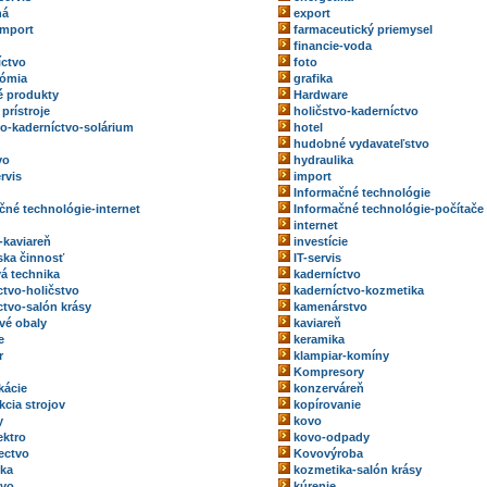
ná
export
import
farmaceutický priemysel
financie-voda
íctvo
foto
nómia
grafika
 produkty
Hardware
prístroje
holičstvo-kaderníctvo
vo-kaderníctvo-solárium
hotel
hudobné vydavateľstvo
vo
hydraulika
rvis
import
Informačné technológie
čné technológie-internet
Informačné technológie-počítače
internet
-kaviareň
investície
rska činnosť
IT-servis
vá technika
kaderníctvo
ctvo-holičstvo
kaderníctvo-kozmetika
ctvo-salón krásy
kamenárstvo
vé obaly
kaviareň
e
keramika
r
klampiar-komíny
Kompresory
kácie
konzerváreň
kcia strojov
kopírovanie
y
kovo
ektro
kovo-odpady
ectvo
Kovovýroba
ka
kozmetika-salón krásy
tvo
kúrenie