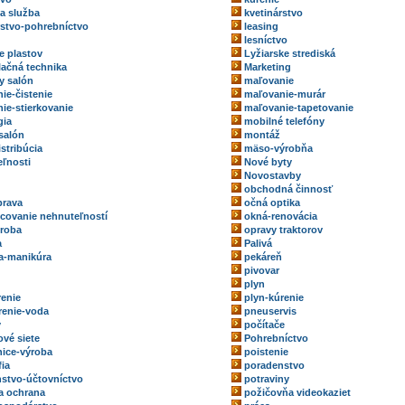
ka služba
kvetinárstvo
rstvo-pohrebníctvo
leasing
lesníctvo
e plastov
Lyžiarske strediská
ačná technika
Marketing
y salón
maľovanie
ie-čistenie
maľovanie-murár
ie-stierkovanie
maľovanie-tapetovanie
gia
mobilné telefóny
salón
montáž
stribúcia
mäso-výrobňa
ľnosti
Nové byty
Novostavby
obchodná činnosť
prava
očná optika
ovanie nehnuteľností
okná-renovácia
roba
opravy traktorov
a
Palivá
a-manikúra
pekáreň
pivovar
plyn
renie
plyn-kúrenie
renie-voda
pneuservis
y
počítače
ové siete
Pohrebníctvo
ice-výroba
poistenie
fia
poradenstvo
stvo-účtovníctvo
potraviny
a ochrana
požičovňa videokaziet