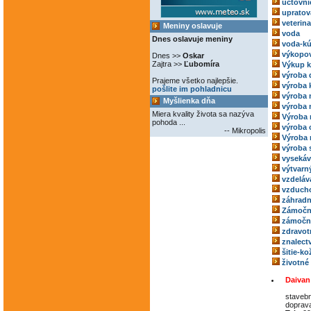
účtovní
upratov
veterina
Meniny oslavuje
voda
Dnes oslavuje meniny
voda-kú
výkopov
Dnes >>
Oskar
Zajtra >>
Ľubomíra
Výkup 
výroba 
Prajeme všetko najlepšie.
výroba 
pošlite im pohladnicu
výroba
Myšlienka dňa
výroba 
Miera kvality života sa nazýva
Výroba 
pohoda ...
výroba 
-- Mikropolis
Výroba 
výroba 
vysekáv
výtvarný
vzdeláv
vzducho
záhradn
Zámočn
zámoční
zdravot
znalect
šitie-k
životné
Daivan 
stavebn
doprav