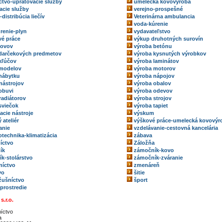
ctvo-upratovacie služby
umelecká kovovýroba
acie služby
verejno-prospešné
-distribúcia liečív
Veterinárna ambulancia
voda-kúrenie
renie-plyn
vydavateľstvo
é práce
výkup druhotných surovín
kovov
výroba betónu
darčekových predmetov
výroba kysnutých výrobkov
kľúčov
výroba laminátov
 modelov
výroba motorov
nábytku
výroba nápojov
nástrojov
výroba obalov
obuvi
výroba odevov
radiátorov
výroba strojov
sviečok
výroba tapiet
acie nástroje
výskum
 ateliér
výškové práce-umelecká kovovýr
anie
vzdelávanie-cestovná kancelária
technika-klimatizácia
zábava
íctvo
Záložňa
ík
zámočník-kovo
k-stolárstvo
zámočník-zváranie
níctvo
zmenáreň
vo
šitie
ožušníctvo
šport
 prostredie
s.r.o.
íctvo
a