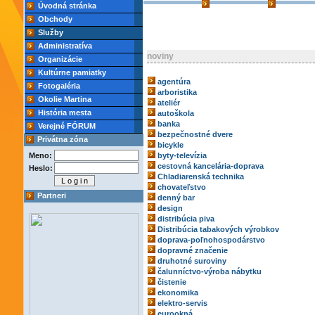
Úvodná stránka
Obchody
Služby
Administratíva
noviny
Organizácie
Kultúrne pamiatky
agentúra
Fotogaléria
arboristika
Okolie Martina
ateliér
História mesta
autoškola
banka
Verejné FÓRUM
bezpečnostné dvere
Privátna zóna
bicykle
Meno:
byty-televízia
cestovná kancelária-doprava
Heslo:
Chladiarenská technika
chovateľstvo
Partneri
denný bar
design
distribúcia piva
Distribúcia tabakových výrobkov
doprava-poľnohospodárstvo
dopravné značenie
druhotné suroviny
čalunníctvo-výroba nábytku
čistenie
ekonomika
elektro-servis
eurookná