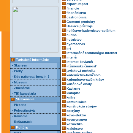
export-import
financie
finančníctvo
gastronómia
Gumené produkty
Hasiace prístroje
holičstvo-kaderníctvo-solárium
hudba
hutníctvo
hydroservis
iné
Informačné technológie-internet
interiér
Turistické informácie
internet-kaviareň
- Skanzen
inžinierska činnosť
javisková technika
- Parky
kaderníctvo-holičstvo
- Kde načerpať benzín ?
kaderníctvo-salón krásy
- Múzeum
kartónové obaly
- Zmenárne
Kaviarne
klampiar
- TIK kancelária
knihy
Stravovanie
komunikácie
- Pizzerie
konštrukcia strojov
- Pohostinstvá
kostýmy
kovo-elektro
- Kaviarne
kovorytectvo
- Reštaurácie
kozmetika
Kultúra
krajčírstvo