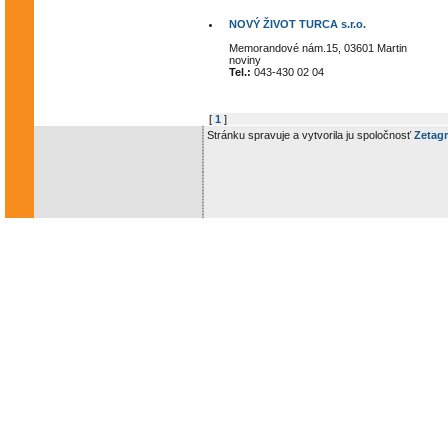
NOVÝ ŽIVOT TURCA s.r.o.
Memorandové nám.15, 03601 Martin
noviny
Tel.:
043-430 02 04
[
1
]
Stránku spravuje a vytvorila ju spoločnosť
Zetagr