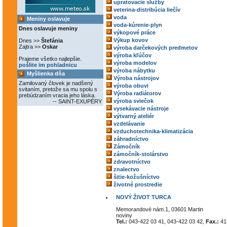
upratovacie služby
veterina-distribúcia liečív
voda
Meniny oslavuje
voda-kúrenie-plyn
Dnes oslavuje meniny
výkopové práce
Výkup kovov
Dnes >>
Štefánia
Zajtra >>
Oskar
výroba darčekových predmetov
výroba kľúčov
Prajeme všetko najlepšie.
výroba modelov
pošlite im pohladnicu
výroba nábytku
Myšlienka dňa
Výroba nástrojov
Zamilovaný človek je nadšený
výroba obuvi
svitaním, pretože sa mu spolu s
Výroba radiátorov
prebúdzaním vracia jeho láska.
výroba sviečok
-- SAINT-EXUPÉRY
vysekávacie nástroje
výtvarný ateliér
vzdelávanie
vzduchotechnika-klimatizácia
záhradníctvo
Zámočník
zámočník-stolárstvo
zdravotníctvo
znalectvo
šitie-kožušníctvo
životné prostredie
NOVÝ ŽIVOT TURCA
Memorandové nám.1, 03601 Martin
noviny
Tel.:
043-422 03 41, 043-422 03 42,
Fax.:
41