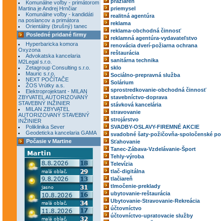
pražiareň
Komunálne voľby - primátorom
Martina je Andrej Hrnčiar
priemysel
Komunálne voľby - kandidáti
realitná agentúra
na poslancov a primátora
reklama
Orientálny (brušný) tanec
reklama-obchodná činnosť
Posledné pridané firmy
reklamná agentúra-vydavateľstvo
Hyperbaricka komora
renovácia dverí-požiarna ochrana
Oxyzona
reštaurácia
Advokatska kancelaria
sanitárna technika
M2Legal s.r.o.
Zetagroup Consulting s.r.o.
sklo
Mauric s.r.o.
Sociálno-prepravná služba
NEXT POČÍTAČE
Solárium
ŽOS Vrútky a.s.
sprostredkovanie-obchodná činnosť
Elektroprojektant - MILAN
ZBYVATEL AUTORIZOVANÝ
stavebníctvo-doprava
STAVEBNÝ INŽINIER
stávková kancelária
MILAN ZBYVATEL
stravovanie
AUTORIZOVANÝ STAVEBNÝ
strojárstvo
INŽINIER
Poliklinika Sever
SVADBY-OSLAVY-FIREMNÉ AKCIE
Geodeticka kancelaria GAMA
svadobné šaty-požičovňa-spoločenské po
Počasie v Martine
Sťahovanie
Tanec-Zábava-Vzdelávanie-Šport
Tehly-výroba
Televízia
tlač-digitálna
tlačiareň
tlmočenie-preklady
ubytovanie-reštaurácia
Ubytovanie-Stravovanie-Rekreácia
účtovníctvo
účtovníctvo-upratovacie služby