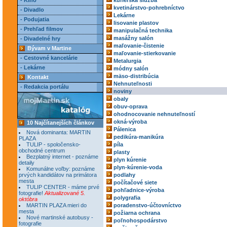
- Kino
kuriérska služba
kvetinárstvo-pohrebníctvo
- Divadlo
Lekárne
- Podujatia
lisovanie plastov
- Prehľad filmov
manipulačná technika
masážny salón
- Divadelné hry
maľovanie-čistenie
Bývam v Martine
maľovanie-stierkovanie
- Cestovné kancelárie
Metalurgia
- Lekárne
módny salón
mäso-distribúcia
Kontakt
Nehnuteľnosti
- Redakcia portálu
noviny
obaly
obuv-oprava
ohodnocovanie nehnuteľností
okná-výroba
10 Najčítanejších článkov
Pálenica
Nová dominanta: MARTIN
pedikúra-manikúra
PLAZA
TULIP - spoločensko-
píla
obchodné centrum
plasty
Bezplatný internet - poznáme
plyn kúrenie
detaily
plyn-kúrenie-voda
Komunálne voľby: poznáme
prvých kandidátov na primátora
podlahy
mesta
počítačové siete
TULIP CENTER - máme prvé
pohľadnice-výroba
fotografie!
Aktualizované 5.
polygrafia
októbra
MARTIN PLAZA mieri do
poradenstvo-účtovníctvo
mesta
požiarna ochrana
Nové martinské autobusy -
poľnohospodárstvo
fotografie